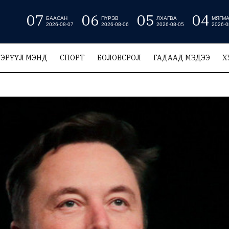
07
06
05
04
БААСАН
ПҮРЭВ
ЛХАГВА
МЯГМ
2026-08-07
2026-08-06
2026-08-05
2026-0
ЭРҮҮЛ МЭНД
СПОРТ
БОЛОВСРОЛ
ГАДААД МЭДЭЭ
Х