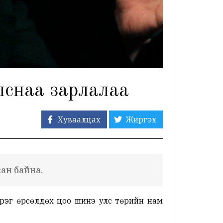
лснаа зарлалаа
Хуваалцах
Жиргэх
сан байна.
рэг өрсөлдөх цоо шинэ улс төрийн нам