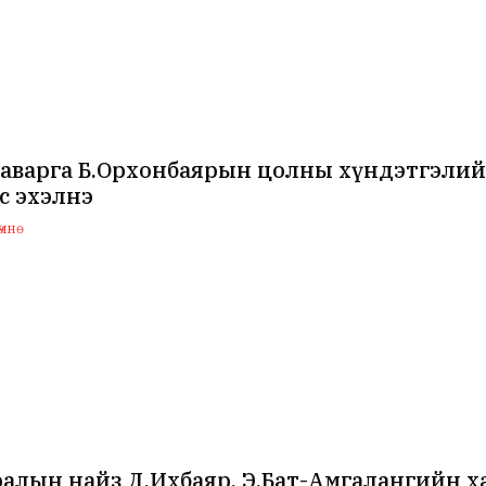
аварга Б.Орхонбаярын цолны хүндэтгэлий
с эхэлнэ
мнө
алын найз Д.Ихбаяр, Э.Бат-Амгалангийн х