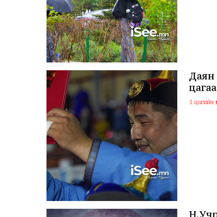
Даян 
цагаа
1 цагийн ө
Н.Учр