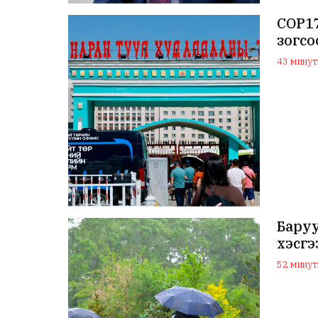
COP1
зогсо
43 минуты
Бару
хэсгэ
52 минуты