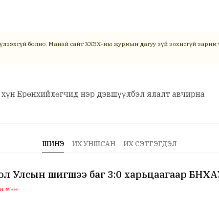
үлээхгүй болно. Манай сайт ХХЗХ-ны журмын дагуу зүй зохисгүй зарим ү
йн хүн Ерөнхийлөгчид нэр дэвшүүлбэл ялалт авчирна
ШИНЭ
ИХ УНШСАН
ИХ СЭТГЭГДЭЛ
л Улсын шигшээ баг 3:0 харьцаагаар БНХ
 өмнө