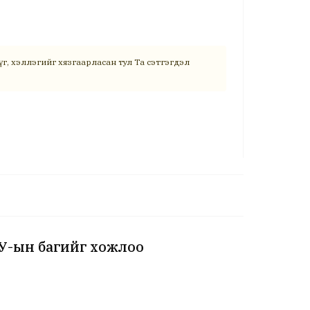
г, хэллэгийг хязгаарласан тул Та сэтгэгдэл
АУ-ын багийг хожлоо