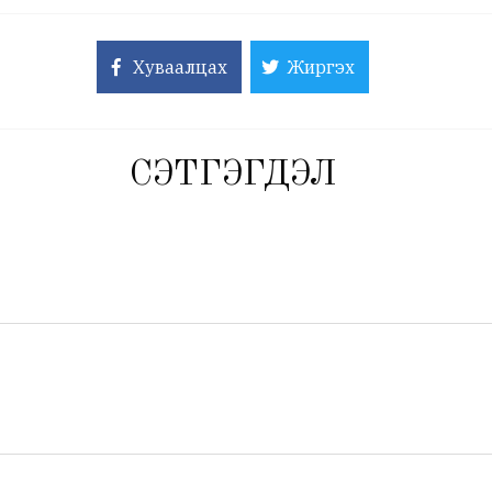
Хуваалцах
Жиргэх
СЭТГЭГДЭЛ