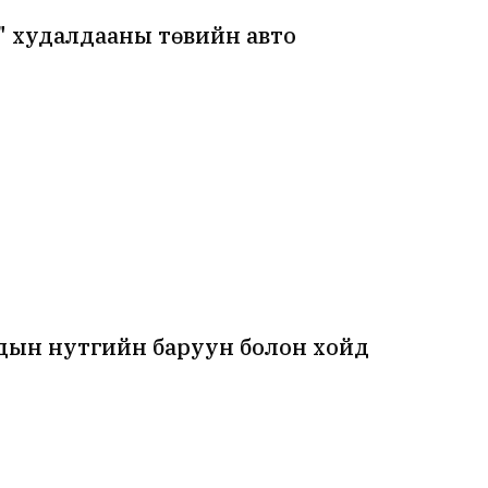
" худалдааны төвийн авто
дын нутгийн баруун болон хойд