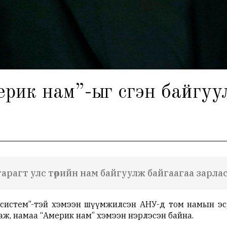
ик нам”-ыг үүсгэн байгуу
 гарагт улс төрийн нам байгуулж байгаагаа зарла
 систем”-тэй хэмээн шүүмжилсэн АНУ-д том намын эс
аж, намаа “Америк нам” хэмээн нэрлэсэн байна.