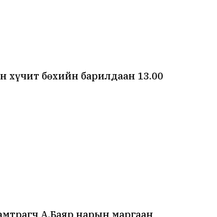
н хүчит бөхийн барилдаан 13.00
амтрагч А.Баяр нарын маргаан