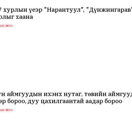
7 хурлын үеэр "Нарантуул", "Дүнжингарав
олыг хаана
н өмнө
ун аймгуудын ихэнх нутаг, төвийн аймгуу
эр бороо, дуу цахилгаантай аадар бороо
н өмнө