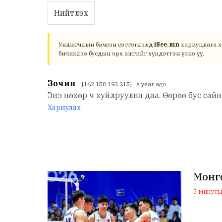
Нийтлэх
Уншигчдын бичсэн сэтгэгдэлд
iSee.mn
хариуцлага х
бичихдээ бусдын эрх ашгийг хүндэтгэн үзнэ үү.
Зочин
[162.158.193.215] a year ago
Энэ нөхөр ч хуйлруулна даа. Өөрөө бус са
Хариулах
Монго
5 минутын