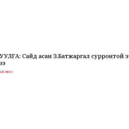
УЛГА: Сайд асан З.Батжаргал сурронтой э
ээ
н өмнө