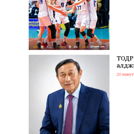
ТОДРУ
алдж
20 минуты