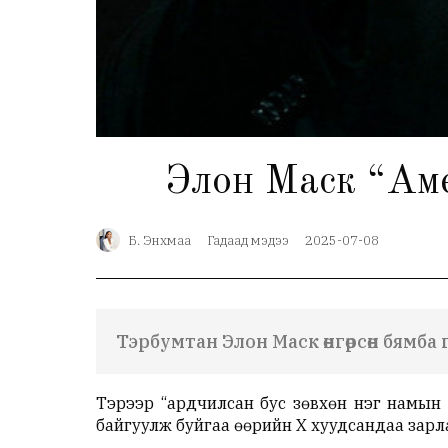
Элон Маск “Амер
Б. Энхмаа
Гадаад мэдээ
2025-07-08
Тэрбумтан Элон Маск өнгөрсөн бямба
Тэрээр “ардчилсан бус зөвхөн нэг намын
байгуулж буйгаа өөрийн Х хуудсандаа зарл