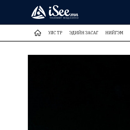
УЛС ТӨР
ЭДИЙН ЗАСАГ
НИЙГЭМ