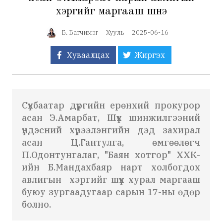
хэргийг маргааш шүүнэ
Б. Батчимэг
Хууль
2025-06-16
Хуваалцах
Жиргэх
Сүхбаатар дүүргийн ерөнхий прокурор
асан Э.Амарбат, Шүүх шинжилгээний
үндэсний хүрээлэнгийн дэд захирал
асан Ц.Гантулга, өмгөөлөгч
П.Одонтунгалаг, "Баян хотгор" ХХК-
ийн Б.Мандахбаяр нарт холбогдох
авлигын хэргийг шүүх хурал маргааш
буюу зургаадугаар сарын 17-ны өдөр
болно.