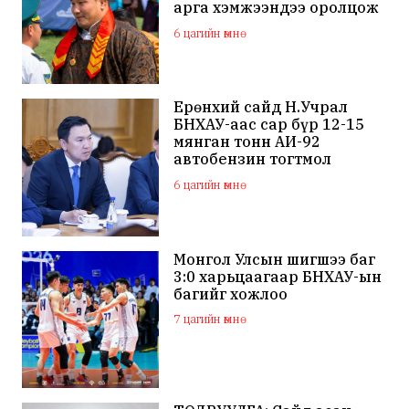
арга хэмжээндээ оролцож
байна
6 цагийн өмнө
Ерөнхий сайд Н.Учрал
БНХАУ-аас сар бүр 12-15
мянган тонн АИ-92
автобензин тогтмол
нийлүүлэх хүсэлт тавилаа
6 цагийн өмнө
Монгол Улсын шигшээ баг
3:0 харьцаагаар БНХАУ-ын
багийг хожлоо
7 цагийн өмнө