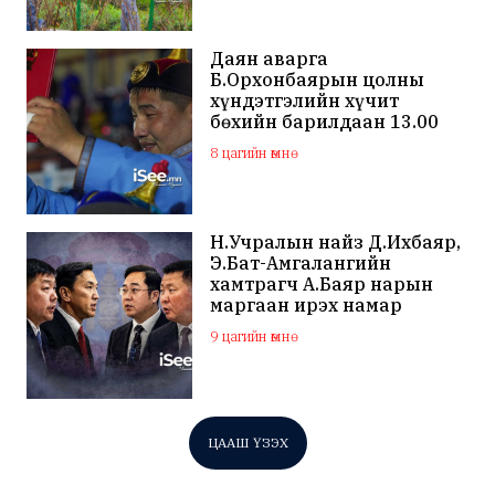
Даян аварга
Б.Орхонбаярын цолны
хүндэтгэлийн хүчит
бөхийн барилдаан 13.00
цагаас эхэлнэ
8 цагийн өмнө
Н.Учралын найз Д.Ихбаяр,
Э.Бат-Амгалангийн
хамтрагч А.Баяр нарын
маргаан ирэх намар
нийслэлийн МАН дахин
9 цагийн өмнө
хагарахыг харуулж байна
ЦААШ ҮЗЭХ