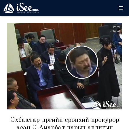
Сүхбаатар дүүргийн ерөнхий прокурор
асан Э.Амарбат нарын авлигын