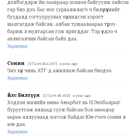
дэлбэгдлрж йн заавраар зохион байгуулж хийсэн
гар биз дээ. Бас нэг сурвалжлагч ч билүү хүүхнийг
буудалд согтууруулах хүчиндсэн хэрэгт
шалгагдаж байсан.. албан тушаалаараа түрээ
бариж л мултарсан гэж яригддаг. Тэр үедээ ч
авлигалчин байсан байх даа.
Хариулах
Сонин
[172.69.252.167] a year ago
Энэ хүн чинь АТГ-д ажиллаж байсан биздээ.
Хариулах
Үйлс Билгүүн
[172.69.45.153] a year ago
Хэдхэн жилийн өмнө Амарбат нь Н.Энхбаярыг
буруутгаж яллаад сууж байсан бол өнөөдөр
өөрөө яллуулаад зогсож байдаг.Юм гээч сонин л
юм даа.
Хариулах