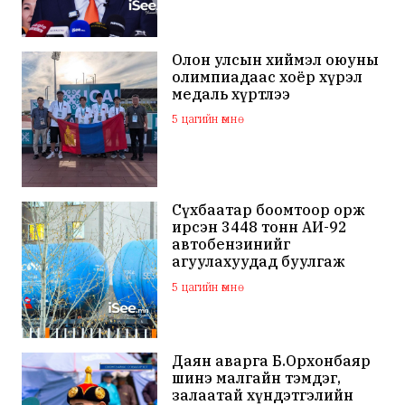
Олон улсын хиймэл оюуны
олимпиадаас хоёр хүрэл
медаль хүртлээ
5 цагийн өмнө
Сүхбаатар боомтоор орж
ирсэн 3448 тонн АИ-92
автобензинийг
агуулахуудад буулгаж
байна
5 цагийн өмнө
Даян аварга Б.Орхонбаяр
шинэ малгайн тэмдэг,
залаатай хүндэтгэлийн