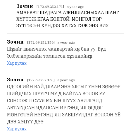
Зочин
[172.69.252.171] a year ago
АМАРБАТ ШУДРАГА АЖИЛЛАСНЫХАА ШАНГ
ХҮРТЭЖ БГАА БОЛТОЙ. МОНГОЛ ТӨР
ЗҮТГЭСЭН ХҮНДЭЭ ХАТУУ.ГЭЖ ЭНЭ БИЗ
Зочин
[172.69.252.156] a year ago
Шүүхийг шинэчлэх чадвартай хүн бна уу. Бүгд
Элбэгдоржийн томилсон хүүхэлдэйнүүд
Хариулах
Зочин
[172.69.252.165] a year ago
ОДООГИЙН БАЙДЛААР ЭНЭ УЛСЫГ ҮНЭН ЗӨВӨӨР
ШИЙДЧИХ ШҮҮГЧ МУ Д БАЙГАА БОЛОВ УУ
СОНСОЖ Л СУУЯ МУ ЫН ШҮҮХ АВИЛГАЛД
АВТАГДСАН ЯДАОСАН ИРГЭНД ЯЛ ӨГДӨГ
МӨНГӨТЭЙ НЭГЭНД ЯЛ ЗАВШУУЛДАГ БОЛСОН ҮЁ
ДЭЭ ХЭЦҮҮ ДЭЭ
Хариулах