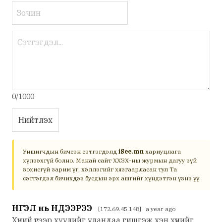
0/1000
Нийтлэх
Уншигчдын бичсэн сэтгэгдэлд
iSee.mn
хариуцлага
хүлээхгүй болно. Манай сайт ХХЗХ-ны журмын дагуу зүй
зохисгүй зарим үг, хэллэгийг хязгаарласан тул Та
сэтгэгдэл бичихдээ бусдын эрх ашгийг хүндэтгэн үзнэ үү.
НҮГЭЛ нь НҮДЭЭРЭЭ
[172.69.45.148] a year ago
Хүний үгээр хуулийг уландаа гишгэж хэн хүнийг