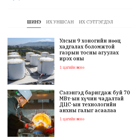
ШИНЭ
ИХ УНШСАН
ИХ СЭТГЭГДЭЛ
Улсын 9 хоногийн нөөц
хадгалах боломжтой
газрын тосны агуулах
ирэх оны
арванхоёрдугаар сар
1 цагийн өмнө
ашиглалтад орно
Сэлэнгэд баригдаж буй 70
МВт-ын хүчин чадалтай
ДЦС-ын технологийн
анхны галыг асаалаа
1 цагийн өмнө