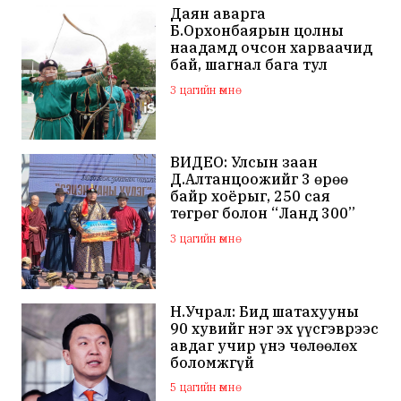
Даян аварга
Б.Орхонбаярын цолны
наадамд очсон харваачид
бай, шагнал бага тул
наадамд оролцохгүй
3 цагийн өмнө
гэдгээ мэдэгдлээ
ВИДЕО: Улсын заан
Д.Алтанцоожийг 3 өрөө
байр хоёрыг, 250 сая
төгрөг болон “Ланд 300”
маркийн автомашинаар
3 цагийн өмнө
мялаажээ
Н.Учрал: Бид шатахууны
90 хувийг нэг эх үүсгэврээс
авдаг учир үнэ чөлөөлөх
боломжгүй
5 цагийн өмнө