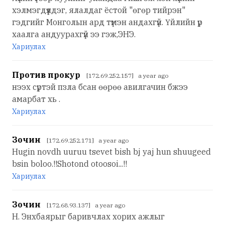
хэлмэгдүүлдэг, ялалдаг ёстой "өгөр тийрэн"
гэдгийг Монголын ард түмэн андахгүй. Үйлийн үр
хаалга андуурахгүй ээ гэж,ЭНЭ.
Хариулах
Против прокур
[172.69.252.157] a year ago
нээх сүртэй пзла бсан өөрөө авилгачин бжээ
амарбат хь .
Хариулах
Зочин
[172.69.252.171] a year ago
Hugin novdh uuruu tsevet bish bj yaj hun shuugeed
bsin boloo.!!Shotond otoosoi...!!
Хариулах
Зочин
[172.68.93.137] a year ago
Н. Энхбаярыг баривчлах хорих ажлыг