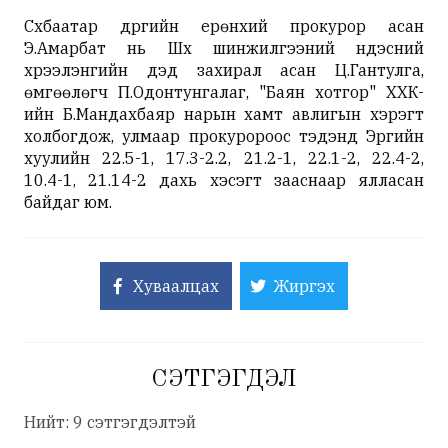
Сүхбаатар дүүргийн ерөнхий прокурор асан
Э.Амарбат нь Шүүх шинжилгээний үндэсний
хүрээлэнгийн дэд захирал асан Ц.Гантулга,
өмгөөлөгч П.Одонтунгалаг, "Баян хотгор" ХХК-
ийн Б.Мандахбаяр нарын хамт авлигын хэрэгт
холбогдож, улмаар прокуророос тэдэнд Эрүүгийн
хуулийн 22.5-1, 17.3-2.2, 21.2-1, 22.1-2, 22.4-2,
10.4-1, 21.14-2 дахь хэсэгт зааснаар ялласан
байдаг юм.
Хуваалцах
Жиргэх
СЭТГЭГДЭЛ
Нийт: 9 сэтгэгдэлтэй