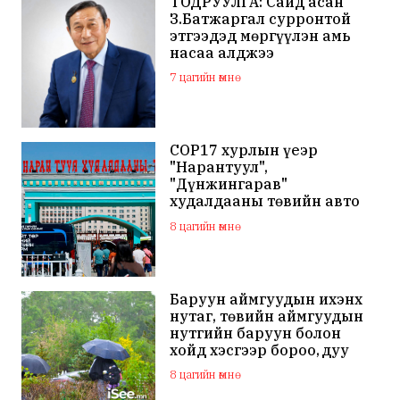
ТОДРУУЛГА: Сайд асан
З.Батжаргал сурронтой
этгээдэд мөргүүлэн амь
насаа алджээ
7 цагийн өмнө
COP17 хурлын үеэр
"Нарантуул",
"Дүнжингарав"
худалдааны төвийн авто
зогсоолыг хаана
8 цагийн өмнө
Баруун аймгуудын ихэнх
нутаг, төвийн аймгуудын
нутгийн баруун болон
хойд хэсгээр бороо, дуу
цахилгаантай аадар бороо
8 цагийн өмнө