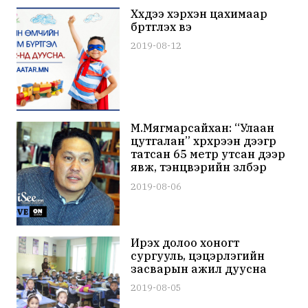
Хүүхдээ хэрхэн цахимаар
бүртгүүлэх вэ
2019-08-12
М.Мягмарсайхан: “Улаан
цутгалан” хүрхрээн дээгүүр
татсан 65 метр утсан дээр
явж, тэнцвэрийн үзүүлбэр
толилуулна
2019-08-06
Ирэх долоо хоногт
сургууль, цэцэрлэгийн
засварын ажил дуусна
2019-08-05