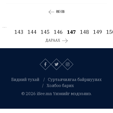
ӨМНӨХ
…
143
144
145
146
147
148
149
15
ДАРААХ
Бидний тухай
Сурталчилгаа байршуулах
Холбоо барих
© 2026 iSee.mn Үнэнийг мэдээлнэ.