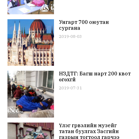
Унгарт 700 оюутан
сургана
2019-08-03
НЗДТГ: Багш нарт 200 квот
өгөхгүй
2019-07-31
Үлэг гүрвэлийн музейг
татан буулгах Засгийн
газрын тогтоол гарчээ