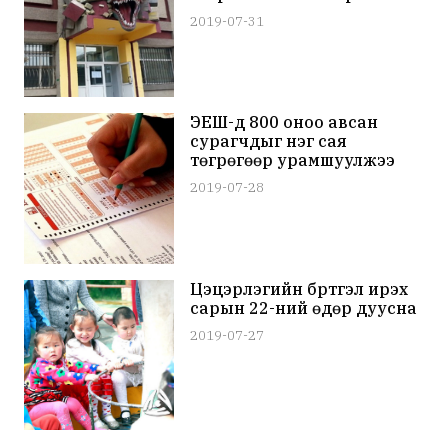
2019-07-31
ЭЕШ-д 800 оноо авсан
сурагчдыг нэг сая
төгрөгөөр урамшуулжээ
2019-07-28
Цэцэрлэгийн бүртгэл ирэх
сарын 22-ний өдөр дуусна
2019-07-27