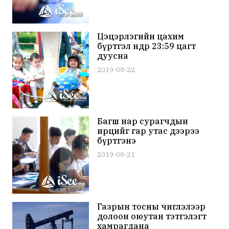
Цэцэрлэгийн цахим
бүртгэл өнөөдөр 23:59 цагт
дуусна
2019-08-22
Багш нар сурагчдын
ирцийг гар утас дээрээ
бүртгэнэ
2019-08-21
Газрын тосны чиглэлээр
долоон оюутан тэтгэлэгт
хамрагдана