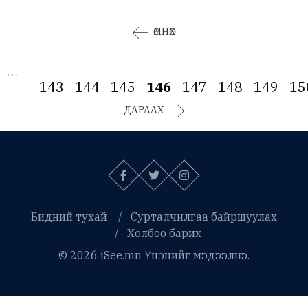
ӨМНӨХ
…
143
144
145
146
147
148
149
15
ДАРААХ
Бидний тухай
Сурталчилгаа байршуулах
Холбоо барих
© 2026 iSee.mn Үнэнийг мэдээлнэ.