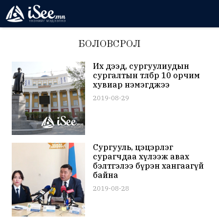
БОЛОВСРОЛ
Их дээд, сургуулиудын
сургалтын төлбөр 10 орчим
хувиар нэмэгджээ
2019-08-29
Сургууль, цэцэрлэг
сурагчдаа хүлээж авах
бэлтгэлээ бүрэн хангаагүй
байна
2019-08-28