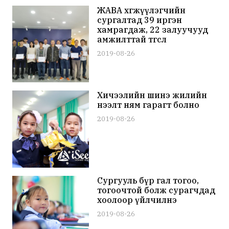
ЖАВА хөгжүүлэгчийн
сургалтад 39 иргэн
хамрагдаж, 22 залуучууд
амжилттай төгслөө
2019-08-26
Хичээлийн шинэ жилийн
нээлт ням гарагт болно
2019-08-26
Сургууль бүр гал тогоо,
тогоочтой болж сурагчдад
хоолоор үйлчилнэ
2019-08-26