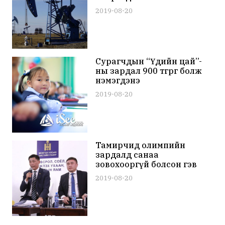
2019-08-20
Сурагчдын “Үдийн цай”-
ны зардал 900 төгрөг болж
нэмэгдэнэ
2019-08-20
Тамирчид олимпийн
зардалд санаа
зовохооргүй болсон гэв
2019-08-20