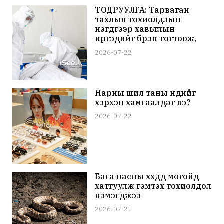
ТОДРУУЛГА: Тарваган
тахлын тохиолдлын
нэгдүгээр хавьтлын
иргэдийг бүрэн тогтоож,
антибиотик эмчилгээнд
2026-07-22
хамруулж байна
Нарны шил таны нүдийг
хэрхэн хамгаалдаг вэ?
2026-07-22
Бага насны хүүхдүүд могойд
хатгуулж гэмтэх тохиолдол
нэмэгджээ
2026-07-21