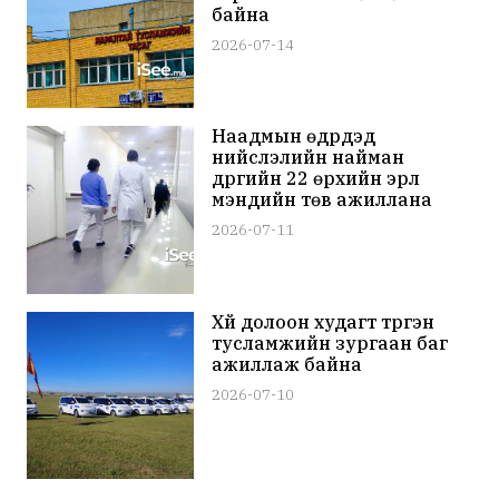
байна
2026-07-14
Наадмын өдрүүдэд
нийслэлийн найман
дүүргийн 22 өрхийн эрүүл
мэндийн төв ажиллана
2026-07-11
Хүй долоон худагт түргэн
тусламжийн зургаан баг
ажиллаж байна
2026-07-10