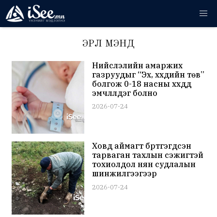
ЭРҮҮЛ МЭНД
Нийслэлийн амаржих
газруудыг “Эх, хүүхдийн төв”
болгож 0-18 насны хүүхдүүд
эмчлүүлдэг болно
2026-07-24
Ховд аймагт бүртгэгдсэн
тарваган тахлын сэжигтэй
тохиолдол нян судлалын
шинжилгээгээр
батлагдлаа
2026-07-24