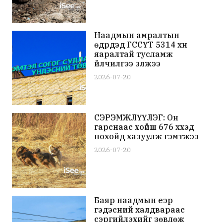
Наадмын амралтын
өдрүүдэд ГССҮТ 5314 хүн
яаралтай тусламж
үйлчилгээ үзүүлжээ
2026-07-20
СЭРЭМЖЛҮҮЛЭГ: Он
гарснаас хойш 676 хүүхэд
нохойд хазуулж гэмтжээ
2026-07-20
Баяр наадмын үеэр
гэдэсний халдвараас
сэргийлэхийг зөвлөж