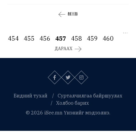
ӨМНӨХ
…
454
455
456
457
458
459
460
ДАРААХ
Бидний тухай
Сурталчилгаа байршуулах
Холбоо барих
© 2026 iSee.mn Үнэнийг мэдээлнэ.