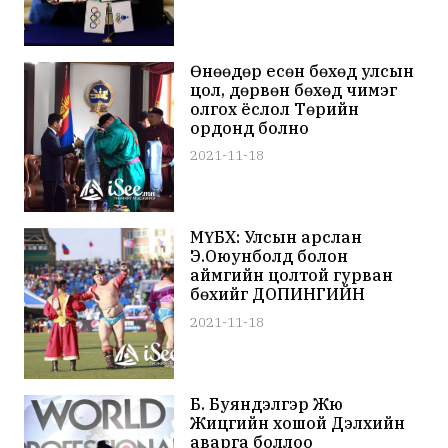
Өнөөдөр есөн бөхөд улсын
цол, дөрвөн бөхөд чимэг
олгох ёслол Төрийн
ордонд болно
2021-11-18
МҮБХ: Улсын арслан
Э.Оюунболд болон
аймгийн цолтой гурван
бөхийг ДОПИНГИЙН
ЗӨРЧИЛ гаргасанд тооцож
2021-11-18
байна
Б. Буяндэлгэр Жюү
Жицүгийн хошой Дэлхийн
аварга боллоо