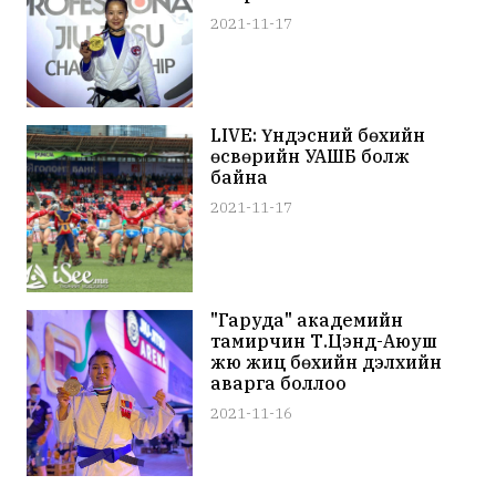
2021-11-17
LIVE: Үндэсний бөхийн
өсвөрийн УАШБ болж
байна
2021-11-17
"Гаруда" академийн
тамирчин Т.Цэнд-Аюуш
жюү жицү бөхийн дэлхийн
аварга боллоо
2021-11-16