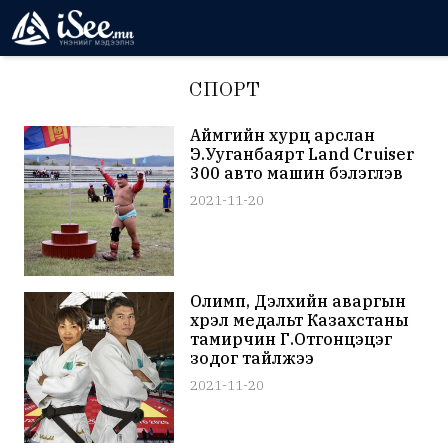
СПОРТ
Аймгийн хурц арслан
Э.Ууганбаярт Land Cruiser
300 авто машин бэлэглэв
2021-11-20
Олимп, Дэлхийн аваргын
хүрэл медальт Казахстаны
тамирчин Г.Отгонцэцэг
зодог тайлжээ
2021-11-20