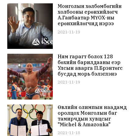
Монголын хөлбөмбөгийн
холбооны ерөнхийлөгч
А.Ганбаатар МҮОХ-ны
ерөнхийлөгчид нэрээ
дэвшүүлжээ
2021-11-19
Ням гарагт болох 128
бөхийн барилдааны үеэр
Улсын аварга П.Бүрэнтөгс
бусдад морь бэлэглэнэ
2021-11-19
Өвлийн олимпын наадамд
оролцох Монголын баг
тамирчдын хувцсыг
"Michel & Amazonka"
урлана
2021-11-18