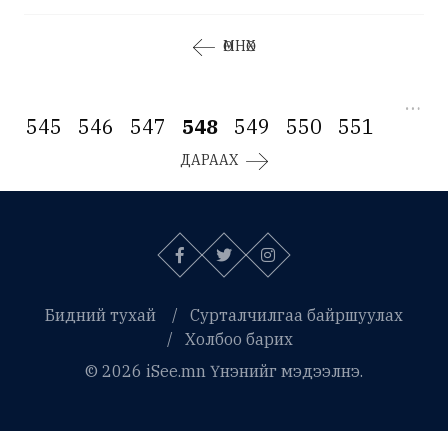
ӨМНӨХ
…
545
546
547
548
549
550
551
ДАРААХ
Бидний тухай
Сурталчилгаа байршуулах
Холбоо барих
© 2026 iSee.mn Үнэнийг мэдээлнэ.