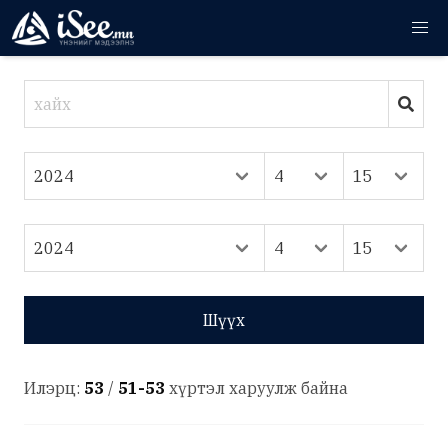
Шүүх
Илэрц:
53
/
51-53
хүртэл харуулж байна