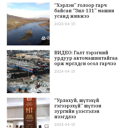
“Хэрлэн” голоор гарч
байсан “Зил-131” машин
усанд живжээ
2024-04-15
ВИДЕО: Галт тэрэгний
урдуур автомашинтайгаа
орж мөргөлдсөн осол гарчээ
2024-04-15
“Урлахуй, шүтэхүй
гэгээрэхүй” шүтээн
зургийн үзэсгэлэн
нээгдлээ
2024-04-15