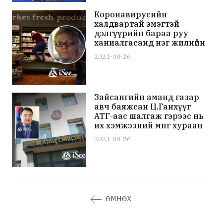
Коронавирусийн
халдвартай эмэгтэй
дэлгүүрийн бараа руу
ханиалгасанд нэг жилийн
хорих ял авчээ
2021-08-26
Зайсангийн аманд газар
авч баяжсан Ц.Ганхүүг
АТГ-аас шалгаж гэрээс нь
их хэмжээний мөнгө хураан
авчээ
2021-08-26
ӨМНӨХ