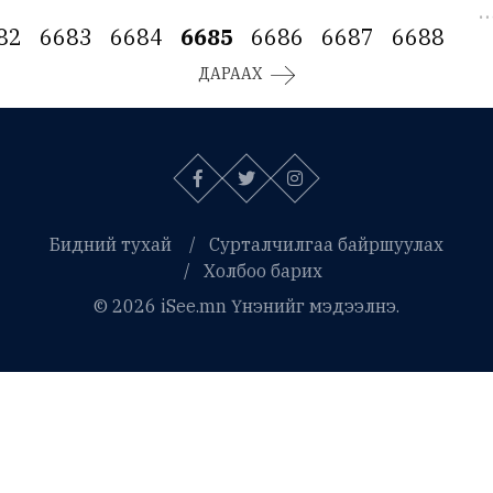
82
6683
6684
6685
6686
6687
6688
ДАРААХ
Бидний тухай
Сурталчилгаа байршуулах
Холбоо барих
© 2026 iSee.mn Үнэнийг мэдээлнэ.