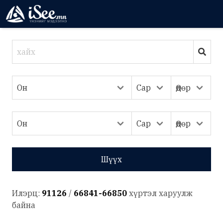
Шүүх
Илэрц:
91126
/
66841-66850
хүртэл харуулж
байна