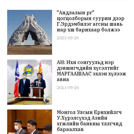
"Андлалын өргөө"
цогцолборын суурин дээр
Г.Эрдэмбилэг агсны шавь
нар хөшөө барихаар болжээ
2021-08-26
АН: Нөхөн сонгуульд нэр
дэвшигчдийн хүсэлтийг
МАРГААШААС эхлэн хүлээж
авна
2021-08-26
Монгол Улсын Ерөнхийлөгч
У.Хүрэлсүхэд Азийн
хөгжлийн банкны төлөөлөгчид
бараалхав