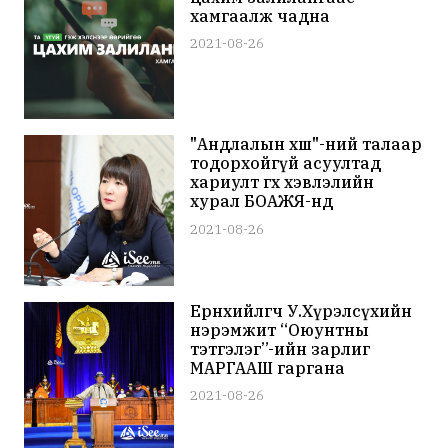
хамгаалж чадна
2021-08-26
"Андлалын хөшөө"-ний талаар
тодорхойгүй асуултад
хариулт өгөх хэвлэлийн
хурал БОАЖЯ-нд
зарлагдлаа
2021-08-26
Ерөнхийлөгч У.Хүрэлсүхийн
нэрэмжит “Оюунтны
тэтгэлэг”-ийн зарлиг
МАРГААШ гаргана
2021-08-26