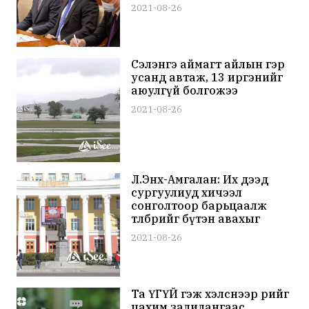
2021-08-26
Сэлэнгэ аймагт айлын гэр
усанд автаж, 13 иргэнийг
аюулгүй болгожээ
2021-08-26
Л.Энх-Амгалан: Их дээд
сургуулиуд хичээл
сонголтоор барьцаалж
төлбөрийг бүтэн авахыг
хатуу хориглоно
2021-08-26
Та ҮГҮЙ гэж хэлснээр өөрийгөө
цахим залилангаас