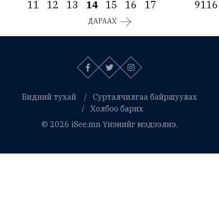
11
12
13
14
15
16
17
9116
ДАРААХ
Бидний тухай
Сурталчилгаа байршуулах
Холбоо барих
© 2026 iSee.mn Үнэнийг мэдээлнэ.