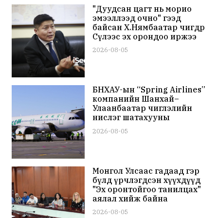
"Дуудсан цагт нь морио
эмээллээд очно" гээд
байсан Х.Нямбаатар өчигдөр
Сөүлээс эх орондоо иржээ
2026-08-05
БНХАУ-ын “Spring Airlines”
компанийн Шанхай–
Улаанбаатар чиглэлийн
нислэг шатахууны
хомсдлоос болж
2026-08-05
цуцлагджээ
Монгол Улсаас гадаад гэр
бүлд үрчлэгдсэн хүүхдүүд
"Эх оронтойгоо танилцах"
аялал хийж байна
2026-08-05