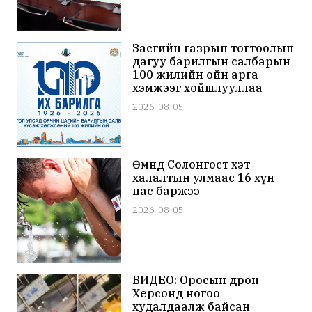
Засгийн газрын тогтоолын
дагуу барилгын салбарын
100 жилийн ойн арга
хэмжээг хойшлууллаа
2026-08-05
Өмнөд Солонгост хэт
халалтын улмаас 16 хүн
нас баржээ
2026-08-05
ВИДЕО: Оросын дрон
Херсонд ногоо
худалдаалж байсан