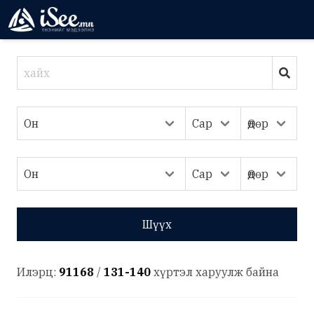
Шүүх
Илэрц:
91168
/
131-140
хүртэл харуулж байна