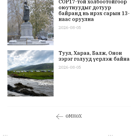
COP17-той холбоотойгоор
оюутнуудыг дотуур
байранд нь ирэх сарын 13-
наас оруулна
2026-08-05
Туул, Хараа, Балж, Онон
зэрэг голууд үерлэж байна
2026-08-05
ӨМНӨХ
…
…