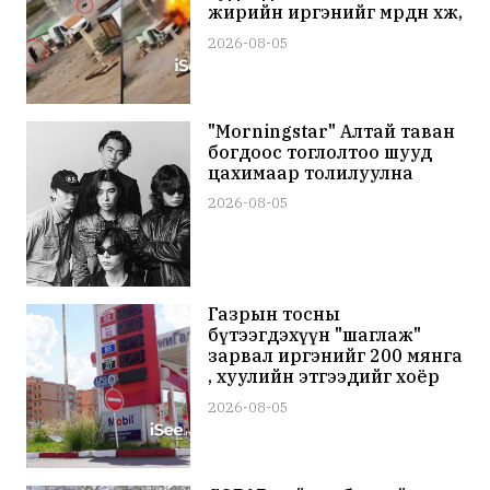
жирийн иргэнийг мөрдөн хөөж,
дайрч буй бичлэгийг
2026-08-05
В.Зеленский цахим
хуудсандаа нийтэлжээ
"Morningstar" Алтай таван
богдоос тоглолтоо шууд
цахимаар толилуулна
2026-08-05
Газрын тосны
бүтээгдэхүүн "шаглаж"
зарвал иргэнийг 200 мянга
, хуулийн этгээдийг хоёр
сая төгрөгөөр торгох хуультай
2026-08-05