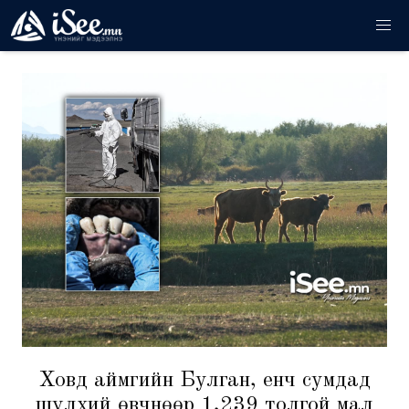
Ховд аймгийн Булган, Үенч сумдад
шүлхий өвчнөөр 1,239 толгой мал