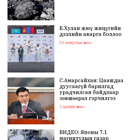
Б.Хулан жюү жицүгийн
дэлхийн аварга боллоо
59 минутын өмнө
С.Амарсайхан: Цаашдаа
дуусаагүй барилгад
урьдчилсан байдлаар
зөвшөөрөл гэрчилгээ
олгохгүй байхаар зохион
1 цагийн өмнө
байгуулалт хийж
ажиллана
ВИДЕО: Японы 7.1
магнитудын газар