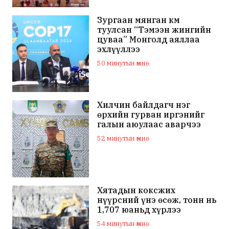
Зургаан мянган км
туулсан “Тэмээн жингийн
цуваа” Монголд аяллаа
эхлүүллээ
50 минутын өмнө
Хилчин байлдагч нэг
өрхийн гурван иргэнийг
галын аюулаас аварчээ
52 минутын өмнө
Хятадын коксжих
нүүрсний үнэ өсөж, тонн нь
1,707 юаньд хүрлээ
54 минутын өмнө