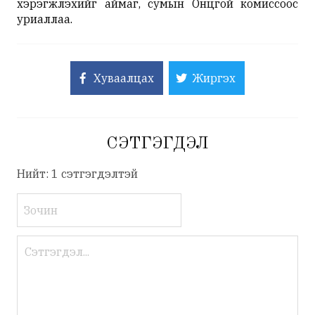
хэрэгжүүлэхийг аймаг, сумын Онцгой комиссоос
уриаллаа.
Хуваалцах
Жиргэх
СЭТГЭГДЭЛ
Нийт: 1 сэтгэгдэлтэй