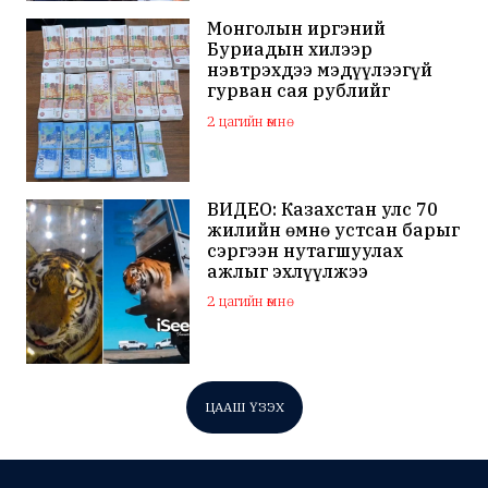
Монголын иргэний
Буриадын хилээр
нэвтрэхдээ мэдүүлээгүй
гурван сая рублийг
хураажээ
2 цагийн өмнө
ВИДЕО: Казахстан улс 70
жилийн өмнө устсан барыг
сэргээн нутагшуулах
ажлыг эхлүүлжээ
2 цагийн өмнө
ЦААШ ҮЗЭХ