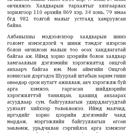
өвчилжээ. Халдварын тархалтыг хязгаарлах
зорилгоор 110 өрхийн 869 үхэр, 34 хонь, 79 ямаа
бүгд 982 толгой малыг устгалд хамруулсан
байна.
Албаныхны мэдээлснээр халдварын шинэ
голомт нэмэгдээгүй ч шинж тэмдэг илэрсэн
болон өвчилсөн малын тоо өсөх хандлагатай
байгаа аж. Иймд хорио цээрийн болон халдвар
хамгааллын дэглэмийн хэрэгжилтэд онцгой
анхаарч байгаа юм. Мөн аймгийн Онцгой
комиссын дэргэдэх Шуурхай штабын зарим гишүүн
өнөөдөр орон нутагт ажиллаж, авч хэрэгжүүлж буй
арга хэмжээ, гаргасан шийдвэрийн
хэрэгжилттэй танилцан, цаашид анхаарах
асуудлаар сум, байгууллагын удирдлагуудтай
уулзалт хийхээр төлөвлөжээ. Иймд малчид,
иргэдийг хорио цээрийн дэглэмийг чанд
мөрдөж, мэргэжлийн байгууллагын өгсөн
зөвлөмж, урьдчилан сэргийлэх арга хэмжээг