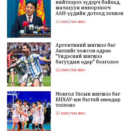
нийтээрээ зүдэрч байхад,
шатахуун импортлогч
ААН-үүдийн дотоод зохион
байгуулалтаа
22 минутын өмнө
сайжруулаач
Аргентиний шигшээ баг
Английг хожсон өдрөө
"Үндэсний шигшээ
багуудын өдөр" болголоо
22 минутын өмнө
Монгол Улсын шигшээ баг
БНХАУ-ын багтай өнөөдөр
тоглоно
23 минутын өмнө