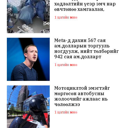
хөдлөлтийн үеэр эмч нар
өвчтөнөө хамгаалан,
хагалгаагаа
1 цагийн өмнө
үргэлжлүүлжээ
Meta-д дахин 567 сая
ам.долларын торгууль
ногдуулж, нийт төлбөрийг
942 сая ам.долларт
хүргэлээ
1 цагийн өмнө
Мотоциклтой эмэгтэйг
мөргөсөн автобусны
жолоочийг ажлаас нь
чөлөөлжээ
1 цагийн өмнө