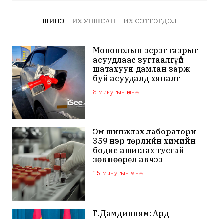
ШИНЭ
ИХ УНШСАН
ИХ СЭТГЭГДЭЛ
Монополын эсрэг газрыг
асуудлаас зугтаалгүй
шатахуун дамлан зарж
буй асуудалд хяналт
тавихыг үүрэгджээ
8 минутын өмнө
Эм шинжлэх лаборатори
359 нэр төрлийн химийн
бодис ашиглах тусгай
зөвшөөрөл авчээ
15 минутын өмнө
Г.Дамдинням: Ард