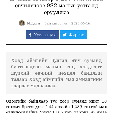
өвчилснөөс 982 малыг устгалд
оруулжээ
М. Дэлэг
Байгаль орчин
2026-06-16
Хуваалцах
Жиргэх
Ховд аймгийн Булган, Үенч суманд
бүртгэгдсэн малын гоц халдварт
шүлхий өвчний нөхцөл байдлын
талаар Ховд аймгийн Мал эмнэлгийн
газраас мэдээллээ.
Одоогийн байдлаар тус хоёр суманд нийт 10
голомт бүртгэгдэж, 144 өрхийн 1,239 толгой мал
өвчилсөн байна. Үүнээс 1,105 үхэр, 47 хонь, 87 ямаа