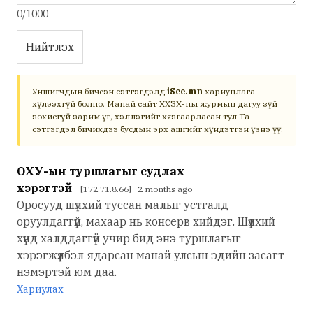
0/1000
Нийтлэх
Уншигчдын бичсэн сэтгэгдэлд
iSee.mn
хариуцлага
хүлээхгүй болно. Манай сайт ХХЗХ-ны журмын дагуу зүй
зохисгүй зарим үг, хэллэгийг хязгаарласан тул Та
сэтгэгдэл бичихдээ бусдын эрх ашгийг хүндэтгэн үзнэ үү.
ОХУ-ын туршлагыг судлах
хэрэгтэй
[172.71.8.66] 2 months ago
Оросууд шүлхий туссан малыг устгалд
оруулдаггүй, махаар нь консерв хийдэг. Шүлхий
хүнд халддаггүй учир бид энэ туршлагыг
хэрэгжүүлбэл ядарсан манай улсын эдийн засагт
нэмэртэй юм даа.
Хариулах