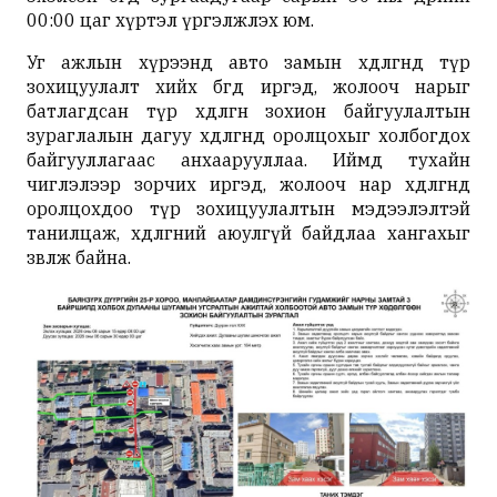
00:00 цаг хүртэл үргэлжлэх юм.
Уг ажлын хүрээнд авто замын хөдөлгөөнд түр
зохицуулалт хийх бөгөөд иргэд, жолооч нарыг
батлагдсан түр хөдөлгөөн зохион байгуулалтын
зураглалын дагуу хөдөлгөөнд оролцохыг холбогдох
байгууллагаас анхаарууллаа. Иймд тухайн
чиглэлээр зорчих иргэд, жолооч нар хөдөлгөөнд
оролцохдоо түр зохицуулалтын мэдээлэлтэй
танилцаж, хөдөлгөөний аюулгүй байдлаа хангахыг
зөвлөж байна.