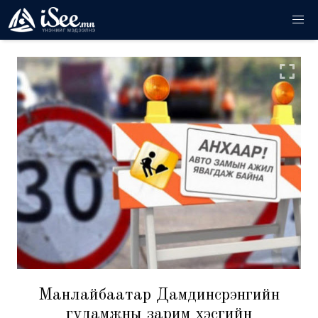
Манлайбаатар Дамдинсүрэнгийн
гудамжны зарим хэсгийн