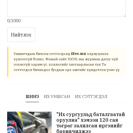
0/1000
Нийтлэх
Уншигчдын бичсэн сэтгэгдэлд
iSee.mn
хариуцлага
хүлээхгүй болно. Манай сайт ХХЗХ-ны журмын дагуу зүй
зохисгүй зарим үг, хэллэгийг хязгаарласан тул Та
сэтгэгдэл бичихдээ бусдын эрх ашгийг хүндэтгэн үзнэ үү.
ШИНЭ
ИХ УНШСАН
ИХ СЭТГЭГДЭЛ
"Их сургуульд баталгаатай
оруулна" хэмээн 120 сая
төгрөг залилсан иргэнийг
баривчилжээ