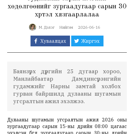
хөдөлгөөнийг зургаадугаар сарын 30
хүртэл хязгаарлалаа
М. Дэлэг
Нийгэм
2026-06-16
Хуваалцах
Жиргэх
Баянзүрх дүүргийн 25 дугаар хороо,
Манлайбаатар Дамдинсүрэнгийн
гудамжийг Нарны замтай холбох
гурван байршилд дулааны шугамын
угсралтын ажил эхэлжээ.
Дулааны шугамын угсралтын ажил 2026 оны
зургаадугаар сарын 15-ны өдрийн 08:00 цагаас
эхэлсэн бөгөөд зургаадугаар сарын 30-ны өдрийн