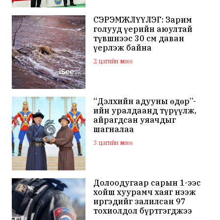
СЭРЭМЖЛҮҮЛЭГ: Зарим
голууд үерийн аюултай
түвшнээс 30 см даван
үерлэж байна
2 цагийн өмнө
“Дэлхийн адууны өдөр”-
ийн уралдаанд түрүүлж,
айрагдсан уяачдыг
шагналаа
3 цагийн өмнө
Долоодугаар сарын 1-ээс
хойш хуурамч хаяг нээж
иргэдийг залилсан 97
тохиолдол бүртгэгджээ