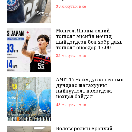
30 минутын өмнө
Монгол, Японы эхний
тоглолт эцсийн мөчид
шийдэгдсэн бол хоёр дахь
тоглолт өнөөдөр 17.00
цагаас эхэлнэ
35 минутын өмнө
АМГТГ: Наймдугаар сарын
дундаас шатахууны
нийлүүлэлт нэмэгдэж,
нөхцөл байдал
тогтворжино
43 минутын өмнө
Боловсролын ерөнхий