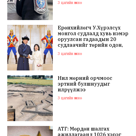
3 цагийн өмнө
Ерөнхийлөгч У.Хүрэлсүх
монгол судлалд хувь нэмэр
оруулсан гадаадын 20
судлаачийг төрийн одон,
медалиар шагналаа
3 цагийн өмнө
Нил мөрний орчмоос
эртний булшнуудыг
илрүүлжээ
3 цагийн өмнө
АТГ: Мөрдөн шалгах
ажиллагаанд 1026 хэрэг