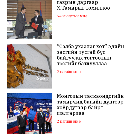
газрын даргаар
Х.Тамирыг томиллоо
54 минутын өмнө
“Сэлбэ ухаалаг хот” эдийн
засгийн тусгай бүс
байгуулах тогтоолын
төслийг батлууллаа
2 цагийн өмнө
Монголын таеквондогийн
тамирчид багийн дүнгээр
хоёрдугаар байрт
шалгарлаа
2 цагийн өмнө