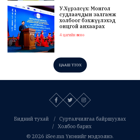
У.Хүрэлсүх: Монгол
судлаачдын залгамж
холбоог бэхжүүлэхэд
онцгой анхаарах
шаардлагатай
4 цагийн өмнө
ЦААШ ҮЗЭХ
Бидний тухай
Сурталчилгаа байршуулах
Холбоо барих
© 2026 iSee.mn Үнэнийг мэдээлнэ.