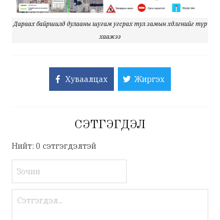
Дараах байршилд дулааны шугам угсрах тул замын хөдөлгөөнийг түр
хаажээ
Хуваалцах
Жиргэх
СЭТГЭГДЭЛ
Нийт: 0 сэтгэгдэлтэй