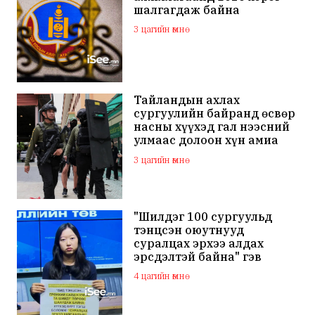
шалгагдаж байна
3 цагийн өмнө
Тайландын ахлах
сургуулийн байранд өсвөр
насны хүүхэд гал нээсний
улмаас долоон хүн амиа
алдаж, 30 гаруй хүн
3 цагийн өмнө
шархаджээ
"Шилдэг 100 сургуульд
тэнцсэн оюутнууд
суралцах эрхээ алдах
эрсдэлтэй байна" гэв
4 цагийн өмнө