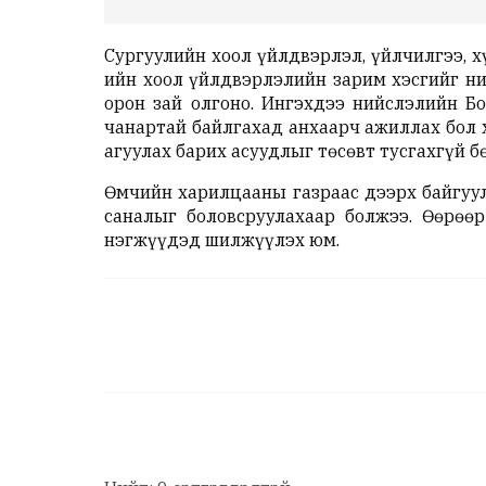
Сургуулийн хоол үйлдвэрлэл, үйлчилгээ, 
ийн хоол үйлдвэрлэлийн зарим хэсгийг ни
орон зай олгоно. Ингэхдээ нийслэлийн Б
чанартай байлгахад анхаарч ажиллах бол 
агуулах барих асуудлыг төсөвт тусгахгүй 
Өмчийн харилцааны газраас дээрх байгуул
саналыг боловсруулахаар болжээ. Өөрөө
нэгжүүдэд шилжүүлэх юм.