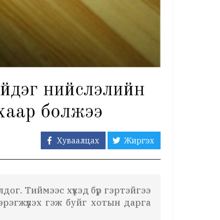
ийдэг нийслэлийн
хаар болжээ
Хуваалцах
Жиргэх
дог. Тиймээс хүүхэд бүр гэртэйгээ
эрэгжүүлэх гэж буйг хотын дарга