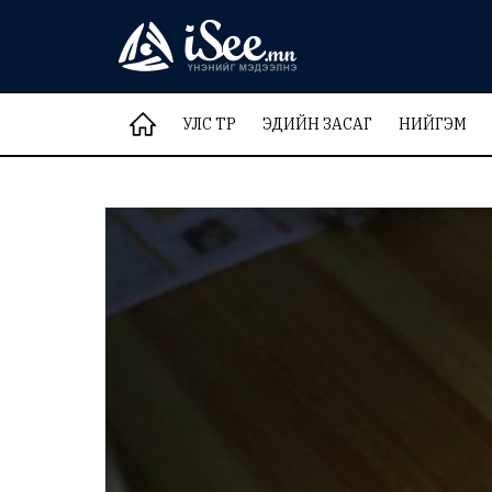
УЛС ТӨР
ЭДИЙН ЗАСАГ
НИЙГЭМ