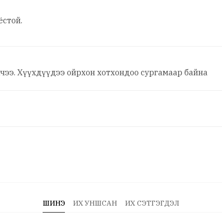
ёстой.
ачээ. Хүүхдүүдээ ойрхон хотхондоо сургамаар байна
ШИНЭ
ИХ УНШСАН
ИХ СЭТГЭГДЭЛ