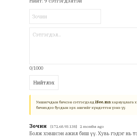
Нийт: 9 сэтгэгдэлтэй
0/1000
Нийтлэх
Уншигчдын бичсэн сэтгэгдэлд
iSee.mn
хариуцлага х
бичихдээ бусдын эрх ашгийг хүндэтгэн үзнэ үү.
Зочин
[172.68.93.138] 2 months ago
Болж хэвшсэн ажил биш үү. Хувь гэдэг нь т