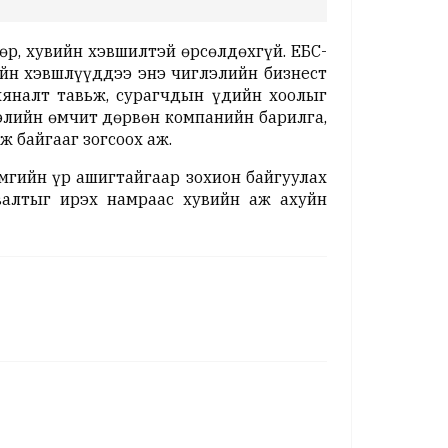
өр, хувийн хэвшилтэй өрсөлдөхгүй. ЕБС-
ийн хэвшлүүддээ энэ чиглэлийн бизнест
хяналт тавьж, сурагчдын үдийн хоолыг
элийн өмчит дөрвөн компанийн барилга,
 байгааг зогсоох аж.
мгийн үр ашигтайгаар зохион байгуулах
авалтыг ирэх намраас хувийн аж ахуйн