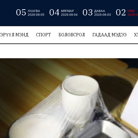
05
04
03
02
ЛХАГВА
МЯГМАР
ДАВАА
НЯМ
2026-08-05
2026-08-04
2026-08-03
2026-0
ЭРҮҮЛ МЭНД
СПОРТ
БОЛОВСРОЛ
ГАДААД МЭДЭЭ
Х