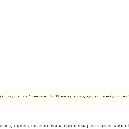
үлээхгүй болно. Манай сайт ХХЗХ-ны журмын дагуу зүй зохисгүй зарим ү
эгээд хариуцлагатай байна гэсэн ямар баталгаа байна. 