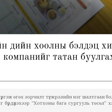
йн үдийн хоолны бэлдэц х
 компанийг татан буулга
хүргэж өгөх зорчилт түгжрэлийн нэг шалтгаан бол
 бүрдүүлэхээр “Хотхоны бага сургууль төсөл” х