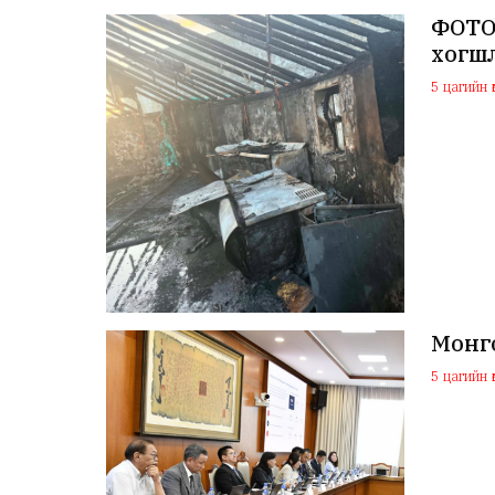
ФОТО:
хогш
5 цагийн ө
Монг
5 цагийн ө