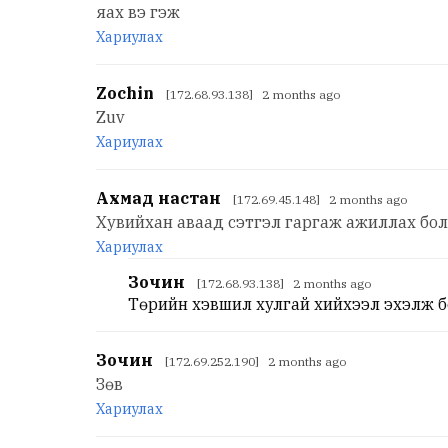
яах вэ гэж
Хариулах
Zochin
[172.68.93.138] 2 months ago
Zuv
Хариулах
Ахмад настан
[172.69.45.148] 2 months ago
Хувийхан аваад сэтгэл гаргаж ажиллах бол
Хариулах
Зочин
[172.68.93.138] 2 months ago
Төрийн хэвшил хулгай хийхээл эхэлж бо
Зочин
[172.69.252.190] 2 months ago
Зөв
Хариулах