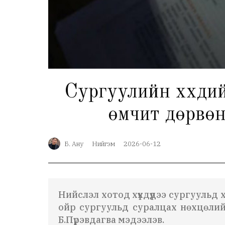
Сургуулийн хүүхди
өмчит дөрвөн
Б. Ану
Нийгэм
2026-06-12
Нийслэл хотод хүүхдүүдээ сургуульд 
ойр сургуульд суралцах нөхцөлийг
Б.Пүрэвдагва мэдээлэв.