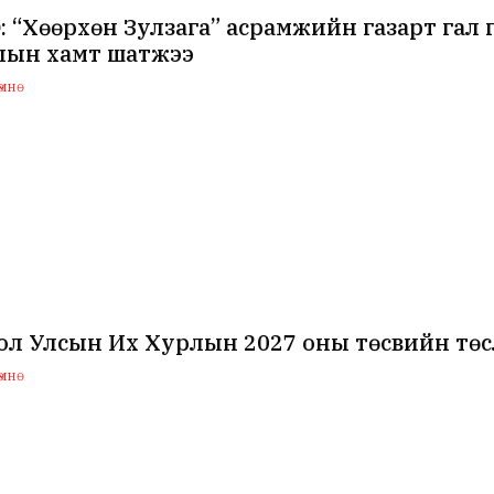
 “Хөөрхөн Зулзага” асрамжийн газарт гал 
лын хамт шатжээ
мнө
ол Улсын Их Хурлын 2027 оны төсвийн төс
мнө