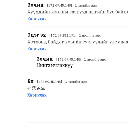
Зочин
[172.69.45.149] 2 months ago
Хүүхдийн хоолны газрууд ашгийн бус байх 
Хариулах
Эцэг эх
[172.69.252.191] 2 months ago
Хотхонд байдаг хувийн сургуулийг улс ава
Хариулах
Зочин
[172.69.45.148] 2 months ago
Ниигэмчлэхнүү
Би
[172.69.45.148] 2 months ago
✅👏🔥🙏
Хариулах