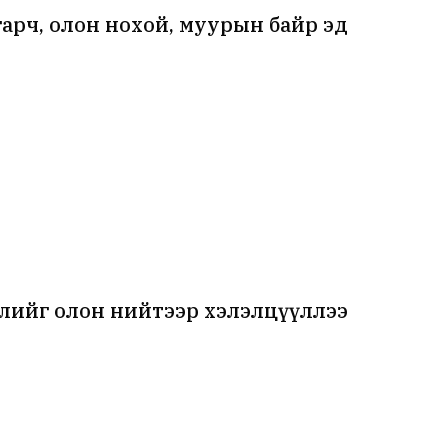
гарч, олон нохой, муурын байр эд
лийг олон нийтээр хэлэлцүүллээ