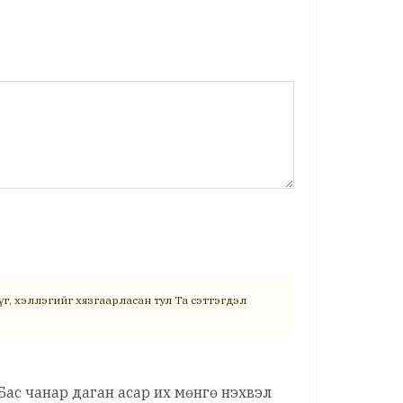
г, хэллэгийг хязгаарласан тул Та сэтгэгдэл
Бас чанар даган асар их мөнгө нэхвэл