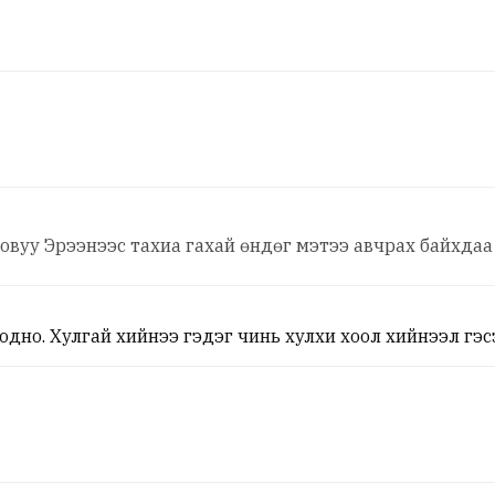
овуу Эрээнээс тахиа гахай өндөг мэтээ авчрах байхдаа
дно. Хулгай хийнээ гэдэг чинь хулхи хоол хийнээл гэс