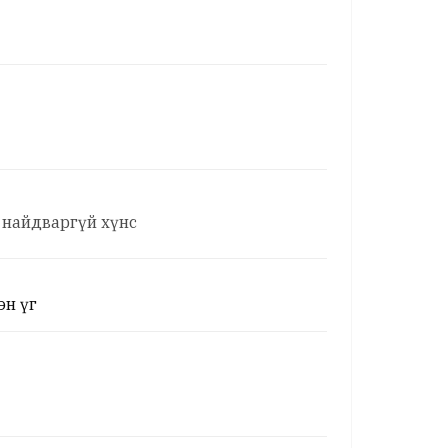
 найдваргүй хүнс
эн үг