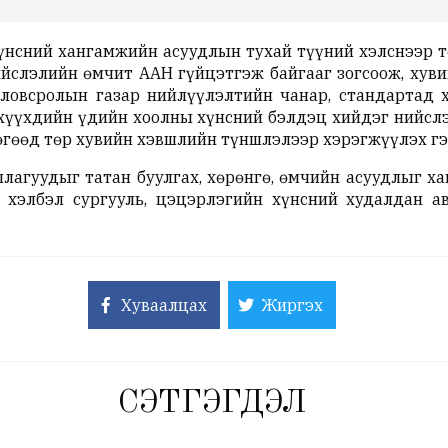
хүнсний хангамжийн асуудлын тухай түүний хэлснээр т
йслэлийн өмчит ААН гүйцэтгэж байгааг зогсоож, хув
оловсролын газар нийлүүлэлтийн чанар, стандартад 
хүүхдийн үдийн хоолны хүнсний бэлдэц хийдэг нийсл
бөгөөд төр хувийн хэвшлийн түншлэлээр хэрэгжүүлэх гэж
лагуудыг татан буулгах, хөрөнгө, өмчийн асуудлыг ха
р хэлбэл сургууль, цэцэрлэгийн хүнсний худалдан 
Хуваалцах
Жиргэх
СЭТГЭГДЭЛ