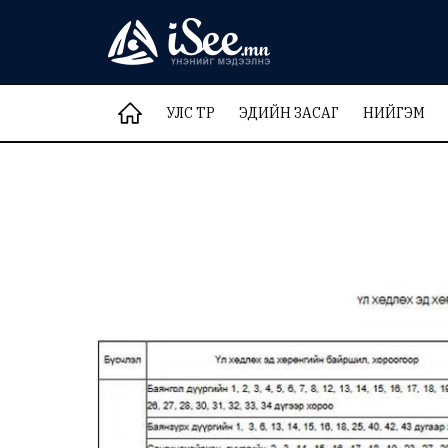
УЛС ТӨР
ЭДИЙН ЗАСАГ
НИЙГЭМ