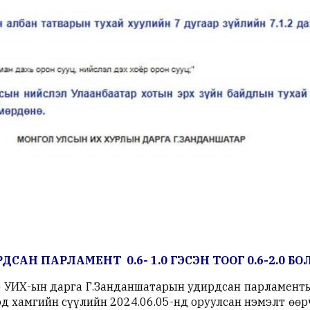
ДСАН ПАРЛАМЕНТ 0.6- 1.0 ГЭСЭН ТООГ 0.6-2.0 
 УИХ-ын дарга Г.Занданшатарын удирдсан парламенты
ээд хамгийн сүүлийн 2024.06.05-нд оруулсан нэмэлт ө