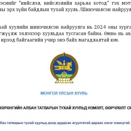
эснийг "нийслэл, нийслэлийн харьяа хотод" гэх мэ
оны эрх зүйн байдлын тухай хууль /Шинэчилсэн найруул
хай хуулийн шинэчилсэн найруулга нь 2024 оны зург
гжүүлж эхлэхээр хуульдаа тусгасан байна. Өмнө нь ав
 ирээд байгаагийн учир энэ байх магадлалтай юм.