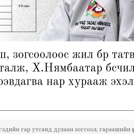
зогсоолоос жил бүр татв
алж, Х.Нямбаатар бүсчил
рэвдагва нар хурааж эхэл
иргэдийн гар утсанд дулаан зогсоол, гараашийн 