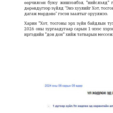
өөрчилсөн буюу жишээлбэл, "нийслэлд" г
дөрөвдүгээр зүйлд “Энэ хуулийг Хот, тосг
дагаж мөрдөнө” гэсэн заалтыг оруулжээ.
Харин "Хот, тосгоны эрх зүйн байдлын ту
2026 оны зургаадугаар сарын 1-нээс хэрэ
иргэдийн "дон дон" хийж татварын мессеж