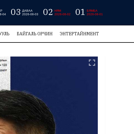
03
02
01
АР
ДАВАА
НЯМ
БЯМБА
8-04
2026-08-03
2026-08-02
2026-08-01
УУЛЬ
БАЙГАЛЬ ОРЧИН
ЭНТЕРТАЙНМЕНТ