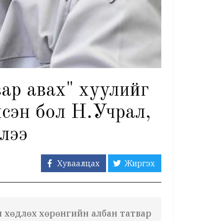
ар авах" хуулийг
сэн бол Н.Учрал,
лээ
Хуваалцах
Жиргэх
үл хөдлөх хөрөнгийн албан татвар