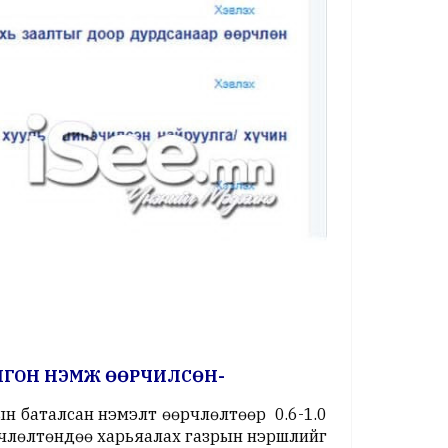
БОЛГОН НЭМЖ ӨӨРЧИЛСӨН-
н баталсан нэмэлт өөрчлөлтөөр 0.6-1.0
өрчлөлтөндөө харьяалах газрын нэршлийг