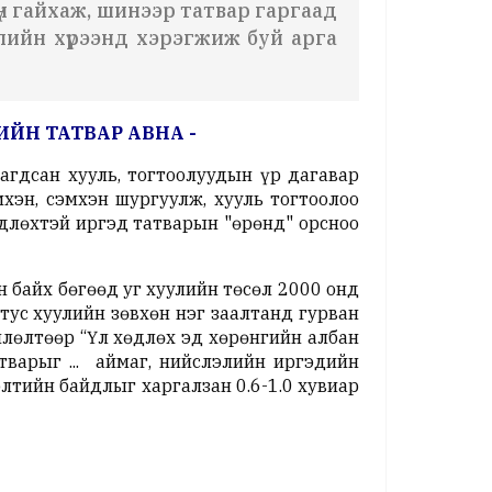
үн гайхаж, шинээр татвар гаргаад
уулийн хүрээнд хэрэгжиж буй арга
ВИЙН ТАТВАР АВНА -
агдсан хууль, тогтоолуудын үр дагавар
эн, сэмхэн шургуулж, хууль тогтоолоо
өдлөхтэй иргэд татварын "өрөнд" орсноо
н байх бөгөөд уг хуулийн төсөл 2000 онд
тус хуулийн зөвхөн нэг заалтанд гурван
лөлтөөр “Үл хөдлөх эд хөрөнгийн албан
тварыг ... аймаг, нийслэлийн иргэдийн
лтийн байдлыг харгалзан 0.6-1.0 хувиар