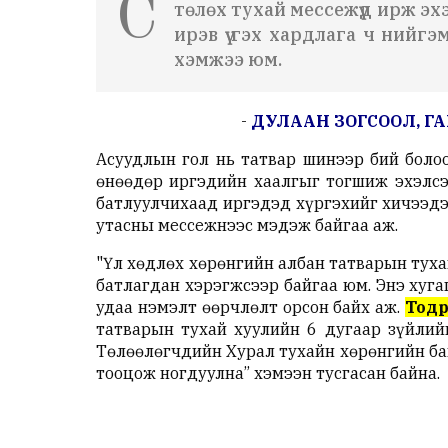
С
төлөх тухай мессежүүд ирж эх
ирэв үү гэх хардлага ч нийг
хэмжээ юм.
-
ДУЛААН ЗОГСООЛ, ГАР
Асуудлын гол нь татвар шинээр бий болоо
өнөөдөр иргэдийн хаалгыг тогшиж эхэлсэ
батлуулчихаад иргэдэд хүргэхийг хичээдэг
утасны мессежнээс мэдэж байгаа аж.
"Үл хөдлөх хөрөнгийн албан татварын туха
батлагдан хэрэгжсээр байгаа юм. Энэ хуга
удаа нэмэлт өөрчлөлт орсон байх аж.
Тодр
татварын тухай хуулийн 6 дугаар зүйлийн
Төлөөлөгчдийн Хурал тухайн хөрөнгийн бай
тооцож ногдуулна” хэмээн тусгасан байна.