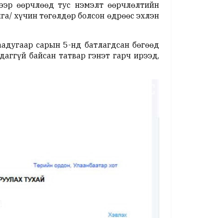
тээр өөрчлөөд тус нэмэлт өөрчлөлтийн
га/ хүчин төгөлдөр болсон өдрөөс эхлэн
аадугаар сарын 5-нд батлагдсан бөгөөд
даггүй байсан татвар гэнэт гарч ирээд,