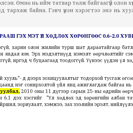
элсэн. Өмнө нь ийм татвар төлж байгаагүй олон х
эмд тархаж байна. Гэвч үнэн хэрэгтээ энэ нь х
ААШ ГЭХ МЭТ ҮЛ ХӨДЛӨХ ХӨРӨНГӨӨС 0.6-2.0 ХУ
гүй, харин олон жилийн турш шат дараатайгаар батл
н явдал юм. Эрх мэдэлтнүүд нэмэлт өөрчлөлтийг сэмх
гүй, иргэд ч буцаагаад тоодоггүй. Үүнээс үүдэн үл х
й хууль"- д дээрх зохицуулалтыг тодорхой тусгаж өгсө
цаанд нэг сонирхолтой үйл явц ажиглагдаж байгаа нь 
уулбал,
2010 оны 11 дүгээр сарын 25-ны өдрийн өөрч
 6.1 дэх хэсгийг "Үл хөдлөх эд хөрөнгийн албан та
ршил, зориулалт, хэмжээ, зах зээлийн эрэлт, нийлүүлэ