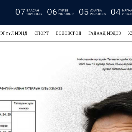
07
06
05
04
БААСАН
ПҮРЭВ
ЛХАГВА
МЯГМ
2026-08-07
2026-08-06
2026-08-05
2026-0
ЭРҮҮЛ МЭНД
СПОРТ
БОЛОВСРОЛ
ГАДААД МЭДЭЭ
Х