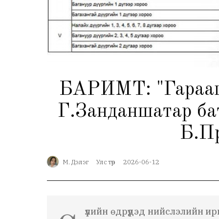
БАРИМТ: "Гарааш, 
Г.Занданшатар бат
Б.Пү
М. Дэлэг
Улс төр
2026-06-12
үүлийн өдрүүдэд нийслэлийн 