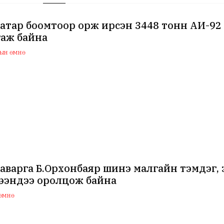
атар боомтоор орж ирсэн 3448 тонн АИ-92
гаж байна
тын өмнө
аварга Б.Орхонбаяр шинэ малгайн тэмдэг,
ээндээ оролцож байна
 өмнө