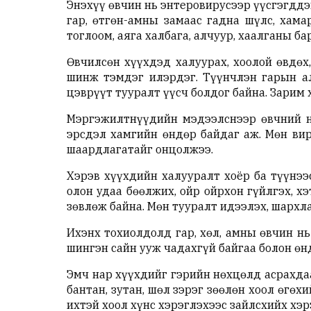
Энэхүү өвчин нь энтеровирусээр үүсгэгддэ
гар, өтгөн-амны замаас гадна шүлс, хам
тоглоом, аяга халбага, алчуур, хаалганы б
Өвчилсөн хүүхдэд халуурах, хоолой өвдөх
шинж тэмдэг илэрдэг. Түүнчлэн гарын алг
цэврүүт тууралт үүсч болдог байна. Зарим 
Мэргэжилтнүүдийн мэдээлснээр өвчний ну
эрсдэл хамгийн өндөр байдаг аж. Мөн вир
шаардлагатайг онцолжээ.
Хэрэв хүүхдийн халууралт хоёр ба түүнээ
олон удаа бөөлжих, ойр ойрхон гүйлгэх, х
зөвлөж байна. Мөн тууралт идээлэх, шархл
Ихэнх тохиолдолд гар, хөл, амны өвчин нь
шингэн сайн ууж чадахгүй байгаа болон өн
Эмч нар хүүхдийг гэрийн нөхцөлд асрахдаа
бантан, зутан, шөл зэрэг зөөлөн хоол өгөх
ихтэй хоол хүнс хэрэглэхээс зайлсхийх хэр