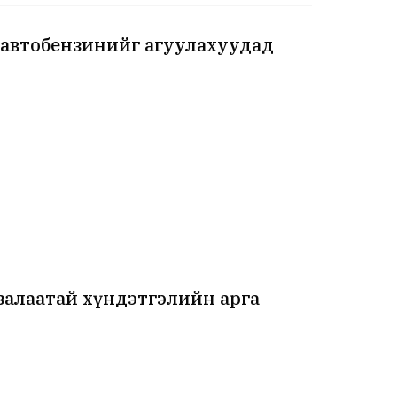
 автобензинийг агуулахуудад
 залаатай хүндэтгэлийн арга