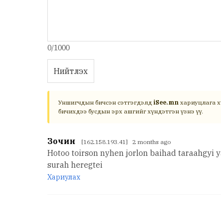
0/1000
Нийтлэх
Уншигчдын бичсэн сэтгэгдэлд
iSee.mn
хариуцлага х
бичихдээ бусдын эрх ашгийг хүндэтгэн үзнэ үү.
Зочин
[162.158.193.41] 2 months ago
Hotoo toirson nyhen jorlon baihad taraahgyi ya
surah heregtei
Хариулах