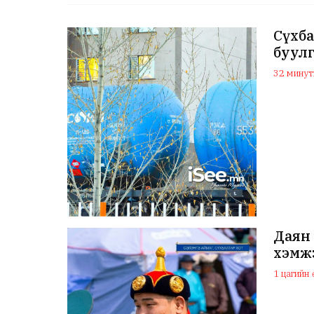
Сүхба
буул
32 мину
Даян 
хэмж
1 цагийн