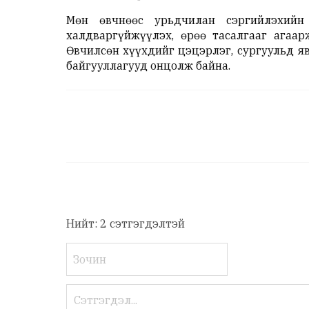
Мөн өвчнөөс урьдчилан сэргийлэхийн
халдваргүйжүүлэх, өрөө тасалгааг агаар
Өвчилсөн хүүхдийг цэцэрлэг, сургуульд я
байгууллагууд онцолж байна.
Нийт: 2 сэтгэгдэлтэй