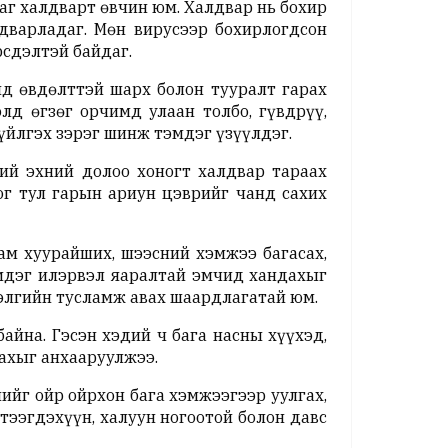
аг халдварт өвчин юм. Халдвар нь бохир
дварладаг. Мөн вирусээр бохирлогдсон
рсдэлтэй байдаг.
мд өвдөлттэй шарх болон тууралт гарах
лд өгзөг орчимд улаан толбо, гүвдрүү,
гүйлгэх зэрэг шинж тэмдэг үзүүлдэг.
ий эхний долоо хоногт халдвар тараах
ог тул гарын ариун цэврийг чанд сахих
ам хуурайших, шээсний хэмжээ багасах,
тэмдэг илэрвэл яаралтай эмчид хандахыг
нэлгийн тусламж авах шаардлагатай юм.
айна. Гэсэн хэдий ч бага насны хүүхэд,
ахыг анхааруулжээ.
ийг ойр ойрхон бага хэмжээгээр уулгах,
үтээгдэхүүн, халуун ногоотой болон давс