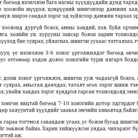
г бөгөөд ихэвчлэн бага насны хүүхдүүдийн дунд тархд
ар хоолойн шүүрэл, цэврүүний шингэнээр дамжин хал
ариул, ширээ сандал зэрэг эд зүйлсээр дамжин тархах э
, хоолонд дургүй болох, амны хөндий, хэл, буйл орчи
а, хөлийн ул, хурууны завсар болон зарим тохиолдо
хүүхэд бие сулрах, уйлагнах, шингэн уухаас татгалзах, 
уц үе ихэвчлэн 3-6 хоног үргэлжилдэг бөгөөд өвчн
ус өтгөнөөр хэдэн долоо хоногийн турш ялгарч болд
с дээш хоног үргэлжлэх, шингэн ууж чадахгүй болох, 
эт сулрах, амьсгал давчдах, таталт өгөх зэрэг шинж 
ах, улайж хавдах зэрэг хүндрэл гарсан тохиолдолд эм
 хөнгөн явцтай бөгөөд 7-10 хоногийн дотор эдгэрдэг б
дөр халуунтай хүүхдийг заавал эмчийн хяналтад байлг
 гараа тогтмол савандаж угаах, ус болон бусад шингэн
ийг зөвлөж байна. Харин хийжүүлсэн ундаа, чихэрлэг б
эгтэй аж.