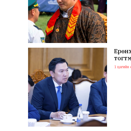
Ерөнх
тогтм
1 цагийн