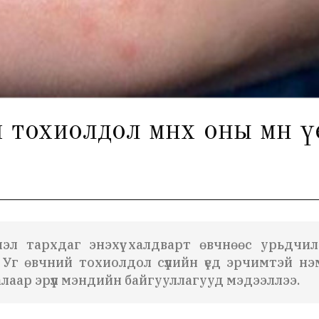
 тохиолдол өмнөх оны мөн үе
эмэл тархдаг энэхүү халдварт өвчнөөс урьдчи
Уг өвчний тохиолдол сүүлийн үед эрчимтэй нэ
лаар эрүүл мэндийн байгууллагууд мэдээллээ.