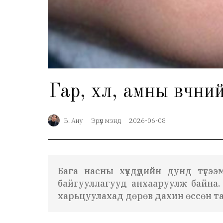
Гар, хөл, амны өвчний
Б. Ану
Эрүүл мэнд
2026-06-08
Бага насны хүүхдүүдийн дунд түгэ
байгууллагууд анхааруулж байна. 
харьцуулахад дөрөв дахин өссөн та