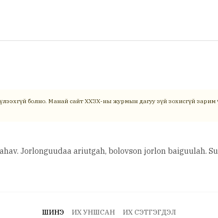
үлээхгүй болно. Манай сайт ХХЗХ-ны журмын дагуу зүй зохисгүй зарим ү
hav. Jorlonguudaa ariutgah, bolovson jorlon baiguulah. Sur
ШИНЭ
ИХ УНШСАН
ИХ СЭТГЭГДЭЛ