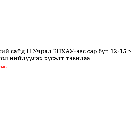
ий сайд Н.Учрал БНХАУ-аас сар бүр 12-15
ол нийлүүлэх хүсэлт тавилаа
 өмнө