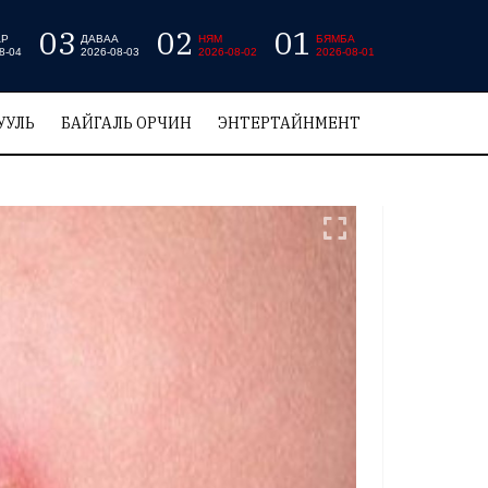
03
02
01
АР
ДАВАА
НЯМ
БЯМБА
8-04
2026-08-03
2026-08-02
2026-08-01
УУЛЬ
БАЙГАЛЬ ОРЧИН
ЭНТЕРТАЙНМЕНТ