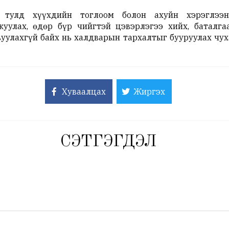
 тулд хүүхдийн тоглоом болон ахуйн хэрэглээн
жуулах, өдөр бүр чийгтэй цэвэрлэгээ хийх, баталга
вуулахгүй байх нь халдварын тархалтыг бууруулах чу
Хуваалцах
Жиргэх
СЭТГЭГДЭЛ