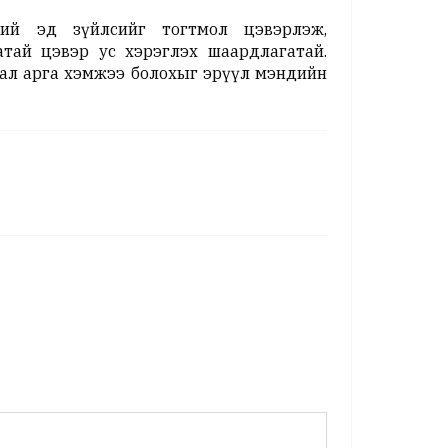
ий эд зүйлсийг тогтмол цэвэрлэж,
атай цэвэр ус хэрэглэх шаардлагатай.
хал арга хэмжээ болохыг эрүүл мэндийн