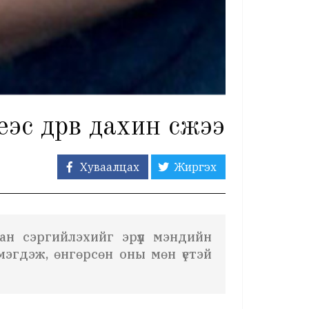
эс дөрөв дахин өсжээ
Хуваалцах
Жиргэх
лан сэргийлэхийг эрүүл мэндийн
мэгдэж, өнгөрсөн оны мөн үетэй