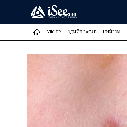
УЛС ТӨР
ЭДИЙН ЗАСАГ
НИЙГЭМ