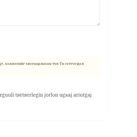
г, хэллэгийг хязгаарласан тул Та сэтгэгдэл
guuli tsetserlegin jorlon ugaaj ariutgaj