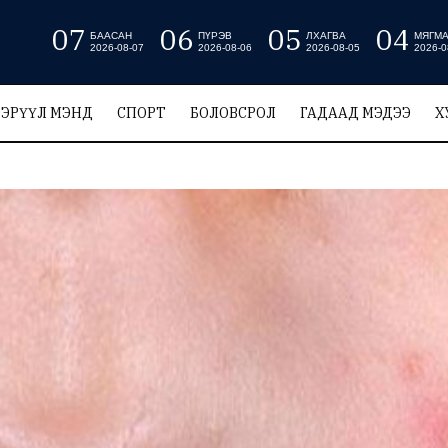
07
06
05
04
БААСАН
ПҮРЭВ
ЛХАГВА
МЯГМ
2026-08-07
2026-08-06
2026-08-05
2026-0
ЭРҮҮЛ МЭНД
СПОРТ
БОЛОВСРОЛ
ГАДААД МЭДЭЭ
Х