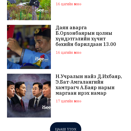
цахилгаантай аадар бороо
16 цагийн өмнө
Даян аварга
Б.Орхонбаярын цолны
хүндэтгэлийн хүчит
бөхийн барилдаан 13.00
цагаас эхэлнэ
16 цагийн өмнө
Н.Учралын найз Д.Ихбаяр,
Э.Бат-Амгалангийн
хамтрагч А.Баяр нарын
маргаан ирэх намар
нийслэлийн МАН дахин
17 цагийн өмнө
хагарахыг харуулж байна
ЦААШ ҮЗЭХ