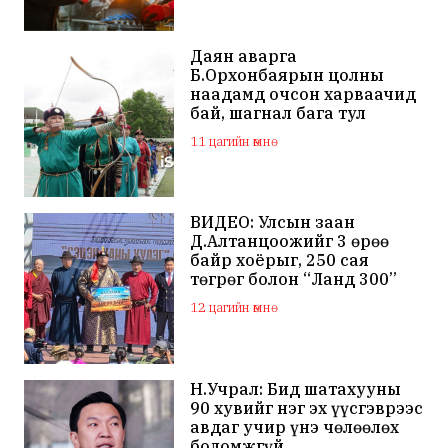
Даян аварга
Б.Орхонбаярын цолны
наадамд очсон харваачид
бай, шагнал бага тул
наадамд оролцохгүй
11 цагийн өмнө
гэдгээ мэдэгдлээ
ВИДЕО: Улсын заан
Д.Алтанцоожийг 3 өрөө
байр хоёрыг, 250 сая
төгрөг болон “Ланд 300”
маркийн автомашинаар
12 цагийн өмнө
мялаажээ
Н.Учрал: Бид шатахууны
90 хувийг нэг эх үүсгэврээс
авдаг учир үнэ чөлөөлөх
боломжгүй