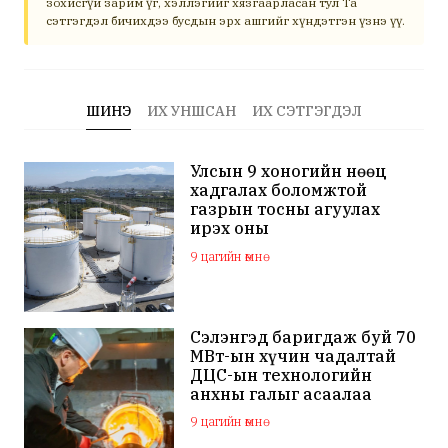
зохисгүй зарим үг, хэллэгийг хязгаарласан тул Та
сэтгэгдэл бичихдээ бусдын эрх ашгийг хүндэтгэн үзнэ үү.
ШИНЭ
ИХ УНШСАН
ИХ СЭТГЭГДЭЛ
Улсын 9 хоногийн нөөц
хадгалах боломжтой
газрын тосны агуулах
ирэх оны
арванхоёрдугаар сар
9 цагийн өмнө
ашиглалтад орно
Сэлэнгэд баригдаж буй 70
МВт-ын хүчин чадалтай
ДЦС-ын технологийн
анхны галыг асаалаа
9 цагийн өмнө