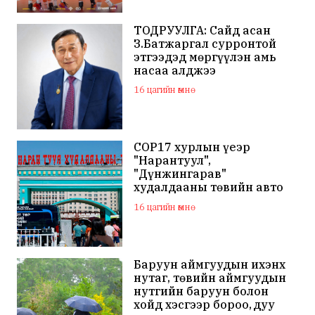
ТОДРУУЛГА: Сайд асан
З.Батжаргал сурронтой
этгээдэд мөргүүлэн амь
насаа алджээ
16 цагийн өмнө
COP17 хурлын үеэр
"Нарантуул",
"Дүнжингарав"
худалдааны төвийн авто
зогсоолыг хаана
16 цагийн өмнө
Баруун аймгуудын ихэнх
нутаг, төвийн аймгуудын
нутгийн баруун болон
хойд хэсгээр бороо, дуу