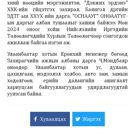
хүний нөөцийн мэргэжилтэн, "Дэвжих эрдэнэ"
ХХК-ийн гүйцэтгэх захирал, Баянгол дүүргийн
ЗДТГ-ын ХХҮХ-ийн дарга, "ОСНААУГ" ОНӨААТҮГ-
ын даргыг албан тушаалыг хашиж байжээ. Мөн
2024 оноос хойш Нийслэлийн Иргэдийн
Төлөөлөгчдийн Хурлын Төлөөлөгчөөр сонгогдон
ажиллаж байгаа нэгэн аж.
Улаанбаатар хотын Ерөнхий менежер бөгөөд
Захирагчийн ажлын албаны дарга Ч.Мэндбаяр
өнөөдөр Улаанбаатар хотын ус, дулаан,
цахилгаан, мэдээлэл холбоо, авто зам, замын
хөдөлгөөн, үерийн далангийн ашиглалт
хариуцсан байгууллагуудын удирдлагуудтай
уулзсан байна.
Хуваалцах
Жиргэх