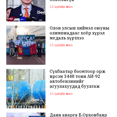
13 цагийн өмнө
Олон улсын хиймэл оюуны
олимпиадаас хоёр хүрэл
медаль хүртлээ
13 цагийн өмнө
Сүхбаатар боомтоор орж
ирсэн 3448 тонн АИ-92
автобензинийг
агуулахуудад буулгаж
байна
13 цагийн өмнө
Даян аварга Б.Орхонбаяр