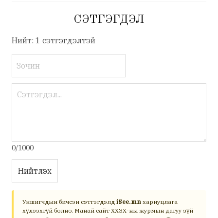
СЭТГЭГДЭЛ
Нийт: 1 сэтгэгдэлтэй
0/1000
Нийтлэх
Уншигчдын бичсэн сэтгэгдэлд
iSee.mn
хариуцлага
хүлээхгүй болно. Манай сайт ХХЗХ-ны журмын дагуу зүй