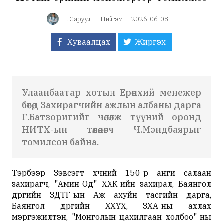
Г. Саруул
Нийгэм
2026-06-08
Хуваалцах
Жиргэх
Улаанбаатар хотын Ерөнхий менежер
бөгөөд Захирагчийн ажлын албаны дарга
Г.Батзоригийг чөлөөлж түүний оронд
НИТХ-ын төлөөлөгч Ч.Мэндбаярыг
томилсон байна.
Тэрбээр Зэвсэгт хүчний 150-р анги салаан
захирагч, "Амин-Од" ХХК-ийн захирал, Баянгол
дүүргийн ЗДТГ-ын Аж ахуйн тасгийн дарга,
Баянгол дүүргийн ХХҮХ, ЗХА-ны ахлах
мэргэжилтэн, "Монголын цахилгаан холбоо"-ны