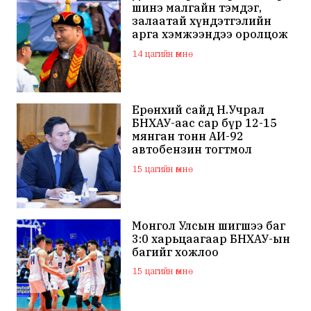
шинэ малгайн тэмдэг,
залаатай хүндэтгэлийн
арга хэмжээндээ оролцож
байна
14 цагийн өмнө
Ерөнхий сайд Н.Учрал
БНХАУ-аас сар бүр 12-15
мянган тонн АИ-92
автобензин тогтмол
нийлүүлэх хүсэлт тавилаа
15 цагийн өмнө
Монгол Улсын шигшээ баг
3:0 харьцаагаар БНХАУ-ын
багийг хожлоо
15 цагийн өмнө