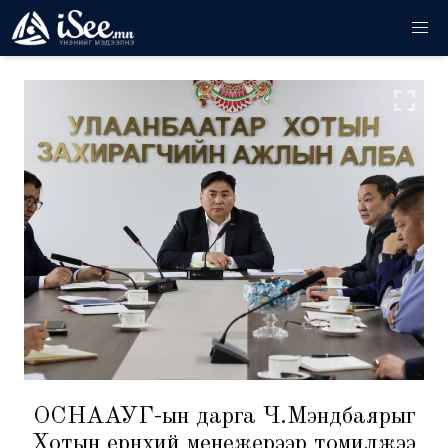
ОСНААУГ-ын дарга Ч.Мэндбаярыг
Хотын ерөнхий менежерээр томилжээ