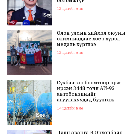
боломжгүй
13 цагийн өмнө
Олон улсын хиймэл оюуны
олимпиадаас хоёр хүрэл
медаль хүртлээ
13 цагийн өмнө
Сүхбаатар боомтоор орж
ирсэн 3448 тонн АИ-92
автобензинийг
агуулахуудад буулгаж
байна
14 цагийн өмнө
Даян аварга Б.Орхонбаяр