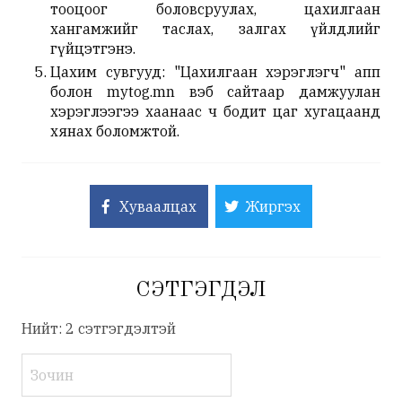
тооцоог боловсруулах, цахилгаан
хангамжийг таслах, залгах үйлдлийг
гүйцэтгэнэ.
Цахим сувгууд: "Цахилгаан хэрэглэгч" апп
болон mytog.mn вэб сайтаар дамжуулан
хэрэглээгээ хаанаас ч бодит цаг хугацаанд
хянах боломжтой.
Хуваалцах
Жиргэх
СЭТГЭГДЭЛ
Нийт: 2 сэтгэгдэлтэй