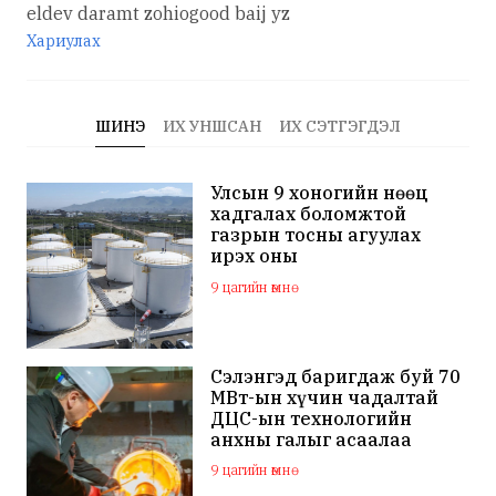
eldev daramt zohiogood baij yz
Хариулах
ШИНЭ
ИХ УНШСАН
ИХ СЭТГЭГДЭЛ
Улсын 9 хоногийн нөөц
хадгалах боломжтой
газрын тосны агуулах
ирэх оны
арванхоёрдугаар сар
9 цагийн өмнө
ашиглалтад орно
Сэлэнгэд баригдаж буй 70
МВт-ын хүчин чадалтай
ДЦС-ын технологийн
анхны галыг асаалаа
9 цагийн өмнө