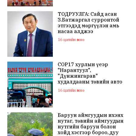
ТОДРУУЛГА: Сайд асан
З.Батжаргал сурронтой
этгээдэд мөргүүлэн амь
насаа алджээ
16 цагийн өмнө
COP17 хурлын үеэр
"Нарантуул",
"Дүнжингарав"
худалдааны төвийн авто
зогсоолыг хаана
16 цагийн өмнө
Баруун аймгуудын ихэнх
нутаг, төвийн аймгуудын
нутгийн баруун болон
хойд хэсгээр бороо, дуу