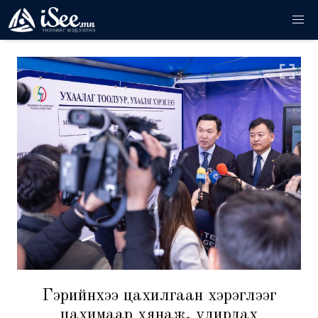
Гэрийнхээ цахилгаан хэрэглээг
цахимаар хянаж, удирдах