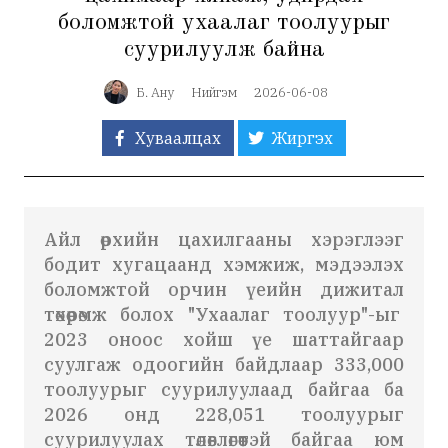
боломжтой ухаалаг тоолуурыг
суурилуулж байна
Б. Ану
Нийгэм
2026-06-08
Хуваалцах
Жиргэх
Айл өрхийн цахилгааны хэрэглээг
бодит хугацаанд хэмжиж, мэдээлэх
боломжтой орчин үеийн дижитал
төхөөрөмж болох "Ухаалаг тоолуур"-ыг
2023 оноос хойш үе шаттайгаар
суулгаж одоогийн байдлаар 333,000
тоолуурыг суурилуулаад байгаа ба
2026 онд 228,051 тоолуурыг
суурилуулах төлөвлөгөөтэй байгаа юм