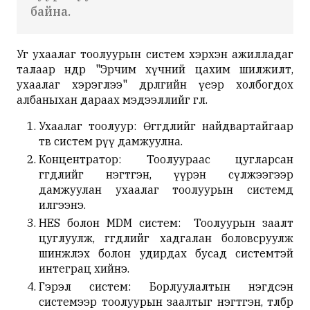
байна.
Уг ухаалаг тоолуурын систем хэрхэн ажилладаг
талаар өнөөдөр "Эрчим хүчний цахим шилжилт,
ухаалаг хэрэглээ" өдөрлөгийн үеэр холбогдох
албаныхан дараах мэдээллийг өглөө.
Ухаалаг тоолуур: Өгөгдлийг найдвартайгаар
төв систем рүү дамжуулна.
Концентратор: Тоолуураас цугларсан
өгөгдлийг нэгтгэн, үүрэн сүлжээгээр
дамжуулан ухаалаг тоолуурын системд
илгээнэ.
HES болон MDM систем: Тоолуурын заалт
цуглуулж, өгөгдлийг хадгалан боловсруулж
шинжлэх болон удирдах бусад системтэй
интеграц хийнэ.
Гэрэл систем: Борлуулалтын нэгдсэн
системээр тоолуурын заалтыг нэгтгэн, төлбөр