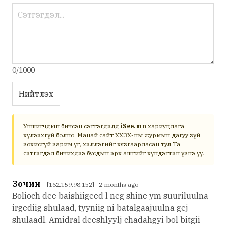
0/1000
Нийтлэх
Уншигчдын бичсэн сэтгэгдэлд
iSee.mn
хариуцлага
хүлээхгүй болно. Манай сайт ХХЗХ-ны журмын дагуу зүй
зохисгүй зарим үг, хэллэгийг хязгаарласан тул Та
сэтгэгдэл бичихдээ бусдын эрх ашгийг хүндэтгэн үзнэ үү.
Зочин
[162.159.98.152] 2 months ago
Bolioch dee baishiigeed l neg shine ym suuriluulna
irgediig shulaad, tyyniig ni batalgaajuulna gej
shulaadl. Amidral deeshlyylj chadahgyi bol bitgii