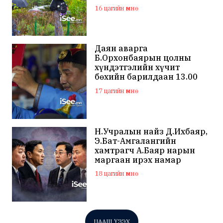
цахилгаантай аадар бороо
16 цагийн өмнө
Даян аварга
Б.Орхонбаярын цолны
хүндэтгэлийн хүчит
бөхийн барилдаан 13.00
цагаас эхэлнэ
17 цагийн өмнө
Н.Учралын найз Д.Ихбаяр,
Э.Бат-Амгалангийн
хамтрагч А.Баяр нарын
маргаан ирэх намар
нийслэлийн МАН дахин
18 цагийн өмнө
хагарахыг харуулж байна
ЦААШ ҮЗЭХ