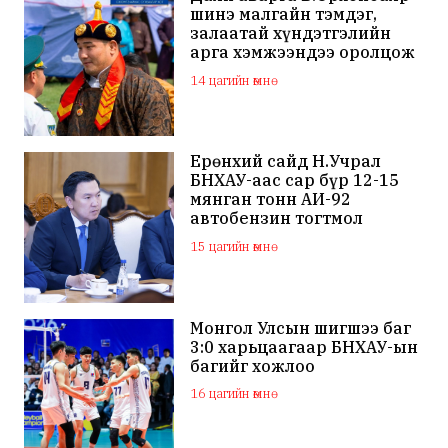
шинэ малгайн тэмдэг,
залаатай хүндэтгэлийн
арга хэмжээндээ оролцож
байна
14 цагийн өмнө
Ерөнхий сайд Н.Учрал
БНХАУ-аас сар бүр 12-15
мянган тонн АИ-92
автобензин тогтмол
нийлүүлэх хүсэлт тавилаа
15 цагийн өмнө
Монгол Улсын шигшээ баг
3:0 харьцаагаар БНХАУ-ын
багийг хожлоо
16 цагийн өмнө