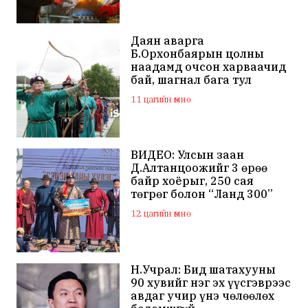
Даян аварга
Б.Орхонбаярын цолны
наадамд очсон харваачид
бай, шагнал бага тул
наадамд оролцохгүй
11 цагийн өмнө
гэдгээ мэдэгдлээ
ВИДЕО: Улсын заан
Д.Алтанцоожийг 3 өрөө
байр хоёрыг, 250 сая
төгрөг болон “Ланд 300”
маркийн автомашинаар
12 цагийн өмнө
мялаажээ
Н.Учрал: Бид шатахууны
90 хувийг нэг эх үүсгэврээс
авдаг учир үнэ чөлөөлөх