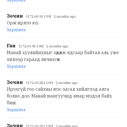
Хариулах
Зочин
[172.68.93.139] 2 months ago
Орж ирлээ юу.
Хариулах
Ган
[172.69.45.148] 2 months ago
Манай хуулийнхныг хөдөлж ядсаар байтал аль уже
хилээр гараад явчихсөөн.
Хариулах
Зочин
[172.69.252.190] 2 months ago
Ирэхгүй гоо сайхны мэс засал хийлгээд алга
болно доо. Манай мангуучид ямар мэдэл байх
биш
Хариулах
Зочин
[172.69.252.190] 2 months ago