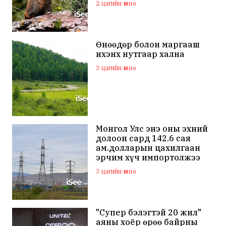
2 цагийн өмнө
Өнөөдөр болон маргааш
ихэнх нутгаар хална
3 цагийн өмнө
Монгол Улс энэ оны эхний
долоон сард 142.6 сая
ам.долларын цахилгаан
эрчим хүч импортолжээ
3 цагийн өмнө
"Супер бэлэгтэй 20 жил"
аяны хоёр өрөө байрны