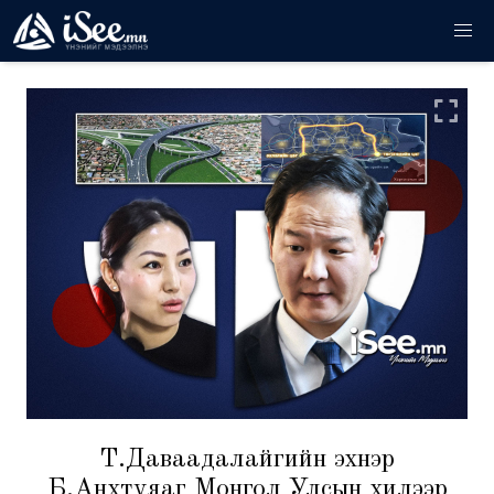
Т.Даваадалайгийн эхнэр
Б.Анхтуяаг Монгол Улсын хилээр