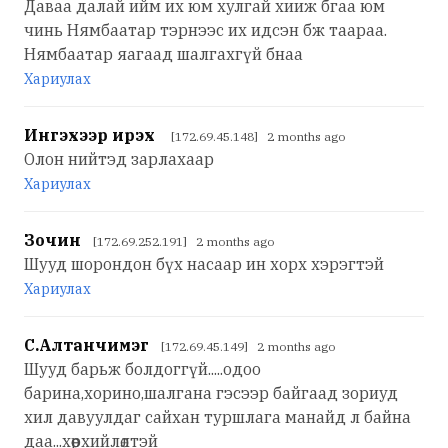
Даваа далай ийм их юм хулгай хииж бгаа юм
чинь Нямбаатар тэрнээс их идсэн бж таараа.
Нямбаатар яагаад шалгахгүй бнаа
Хариулах
Ингэхээр ирэх үү
[172.69.45.148] 2 months ago
Олон нийтэд зарлахаар
Хариулах
Зочин
[172.69.252.191] 2 months ago
Шууд шорондон бүх насаар ин хорх хэрэгтэй
Хариулах
С.Алтанчимэг
[172.69.45.149] 2 months ago
Шууд барьж болдоггүй.....одоо
барина,хорино,шалгана гэсээр байгаад зориуд
хил давуулдаг сайхан туршлага манайд л байна
даа...хөөрхийлөлтэй