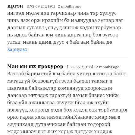
иргэн
[172.69.252.191] 2 months ago
ингээд мэдэгдэл гарчихаар чинь тэр хүмүүс
чинь яаж орж ирэхийм бэ малнуудаа зүгээр нэг
даргын суганы үснүүд ингэж хэдэн тэрбумаар
нь идэж байгаа юм чинь дарга нар бол зүгээр
улсыг маань цөлмөөд дуус ч байгаам байна дөө
Хариулах
Ман ын шүүх прокурор
[172.68.93.139] 2 months ago
Баттай баримттай юм байна уу.згр л тэгсэн байж
магадгүй ,болзошгүй гэсэн баахан таамаг л
шаагаад байхын.тэр компанууд хоорондын
дансаар мөнгө орж гарахгүй яахын.бизнес хийж
бгаа,үйл ажиллагаа явуулж бгаа аж ахуйн
нэгжүүд хооронд хэдл бол хэдэн сая тэрбумаарл
орно гарна хаха инээдтэйн.Хаанаас ямар мөнгөө
алдчихаад дутаачихсан байгаан тодорхой
мэдээллээч.нэг л их хорьж цагдаж хардаж