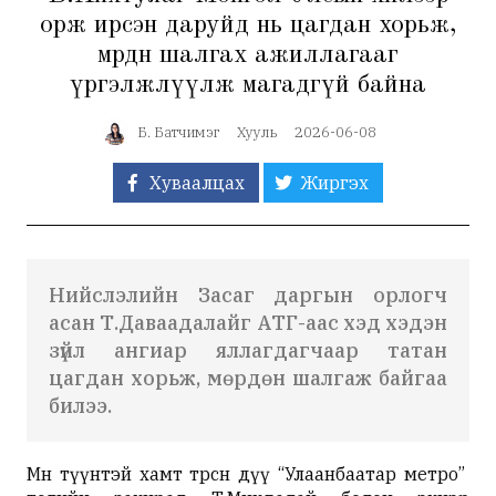
орж ирсэн даруйд нь цагдан хорьж,
мөрдөн шалгах ажиллагааг
үргэлжлүүлж магадгүй байна
Б. Батчимэг
Хууль
2026-06-08
Хуваалцах
Жиргэх
Нийслэлийн Засаг даргын орлогч
асан Т.Даваадалайг АТГ-аас хэд хэдэн
зүйл ангиар яллагдагчаар татан
цагдан хорьж, мөрдөн шалгаж байгаа
билээ.
Мөн түүнтэй хамт төрсөн дүү “Улаанбаатар метро”