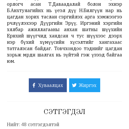
орлогч асан Т.Даваадалай болон эхнэр
Б.Анхтуяагийнх нь үеэл дүү Н.Билгүүн нар нь
цагдан хорих таслан сэргийлэх арга хэмжээгээ
өөрчлүүлэхээр Дүүргийн Эрүү, Иргэний хэргийн
хялбар ажиллагааны анхан шатны шүүхийн
Ерөнхий шүүгчид хандсан ч тус шүүхээс дээрх
нэр бүхий хүмүүсийн хүсэлтийг хангахаас
татгалзсан байдаг. Товчхондоо тэднийг цагдан
хорьж мөрдөн шалгах нь зүйтэй гэж үзээд байгаа
юм.
Хуваалцах
Жиргэх
СЭТГЭГДЭЛ
Нийт: 48 сэтгэгдэлтэй