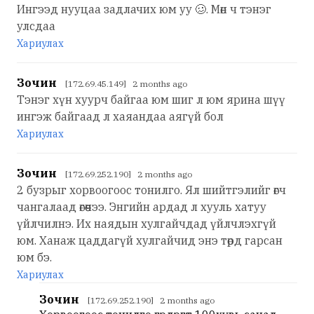
Ингээд нууцаа задлачих юм уу 🥴. Мөн ч тэнэг
улсдаа
Хариулах
Зочин
[172.69.45.149] 2 months ago
Тэнэг хүн хуурч байгаа юм шиг л юм ярина шүү
ингэж байгаад л хаяандаа аягүй бол
Хариулах
Зочин
[172.69.252.190] 2 months ago
2 бузрыг хорвоогоос тонилго. Ял шийтгэлийг өгч
чангалаад өгөөчээ. Энгийн ардад л хууль хатуу
үйлчилнэ. Их наядын хулгайчдад үйлчлэхгүй
юм. Ханаж цаддагүй хулгайчид энэ төрд гарсан
юм бэ.
Хариулах
Зочин
[172.69.252.190] 2 months ago