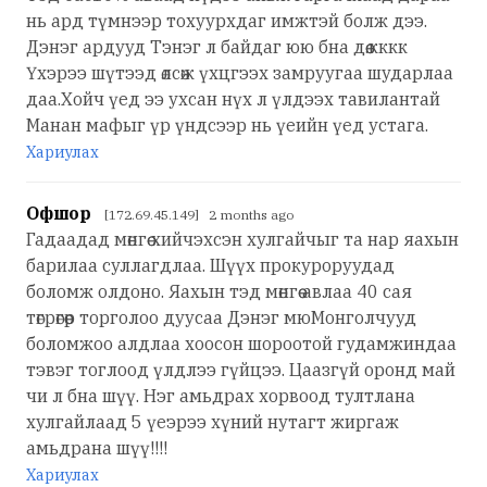
нь ард түмнээр тохуурхдаг имжтэй болж дээ.
Дэнэг ардууд Тэнэг л байдаг юю бна дөө.кккк
Үхэрээ шүтээд өлсөж үхцгээх замруугаа шударлаа
даа.Хойч үед ээ ухсан нүх л үлдээх тавилантай
Манан мафыг үр үндсээр нь үеийн үед устага.
Хариулах
Офшор
[172.69.45.149] 2 months ago
Гадаадад мөнгөө хийчэхсэн хулгайчыг та нар яахын
барилаа суллагдлаа. Шүүх прокуроруудад
боломж олдоно. Яахын тэд мөнгөө авлаа 40 сая
төгрөгөөр торголоо дуусаа Дэнэг мюМонголчууд
боломжоо алдлаа хоосон шороотой гудамжиндаа
тэвэг тоглоод үлдлээ гүйцээ. Цаазгүй оронд май
чи л бна шүү. Нэг амьдрах хорвоод тултлана
хулгайлаад 5 үеэрээ хүний нутагт жиргаж
амьдрана шүү!!!!
Хариулах