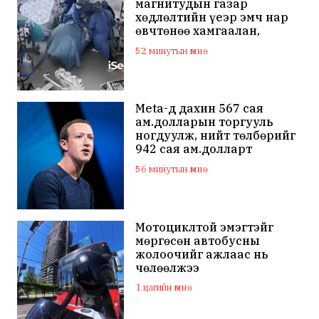
магнитудын газар
хөдлөлтийн үеэр эмч нар
өвчтөнөө хамгаалан,
хагалгаагаа
52 минутын өмнө
үргэлжлүүлжээ
Meta-д дахин 567 сая
ам.долларын торгууль
ногдуулж, нийт төлбөрийг
942 сая ам.долларт
хүргэлээ
56 минутын өмнө
Мотоциклтой эмэгтэйг
мөргөсөн автобусны
жолоочийг ажлаас нь
чөлөөлжээ
1 цагийн өмнө