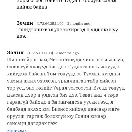
Хорвоогоос тонилго гэдэгт 100хувь санал
нийлж байна
Зочин
[172.69.252.190] 2 months ago
Тонидгочихвол улс хохироод л үлдэнэ шүү
дээ.
Зочин
[172.68.93.139] 2 months ago
Шинэ тойрог зам, Метро төслүүд чинь огт яваагүй,
эхлээгүй ажлууд биз дээ. Судалгааны ажлууд л
хийгдэж байсан. Том төслүүдээс Туулын хурдны
замын ажил эхэлсэн, урьдчилгаа төлбөр хийсэн
тэр үед энэ төслийг Учрал зогсоосон. Бусад төслүүд
цаасан дээр л үлдсэн биз дээ. Төсвөөс ганц ч төгрөг
гараагүй байхад л бөөн мөнгө идсэн уусан гээд л
балбаад эхлэх юм. Бизнес хийхэд дансаар мөнгө
оруулж ,гаргаж болохгүй юу Сонин юмаар
сенсаци дэгдээх гэж
Хариулах