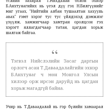
төслийн захирал Т.Мөнхдалай болон эхнэр
Б.Анхтуяагийнх нь үеэл дүү гэх Н.Билгүүнийг
мөнгө угаах, “Нийтийн албан тушаалтан хахууль
авах” гэмт хэрэг тус тус үйлдэхэд дэмжлэг
үзүүлж, хамжигчаар хамтран оролцсон гэх
хэрэгт яллагдагчаар татан, цагдан хорьж
шалгаж байгаа.
Тэгвэл Нийслэлийн Засаг даргын
орлогч асан Т.Даваадалайгийн эхнэр
Б.Анхтуяаг ч мөн Монгол Улсын
хилээр орж ирсэн даруйд нь цагдан
хорьж магадгүй байна.
Учир нь Т.Даваадалай нь гэр бүлийн хамаарал