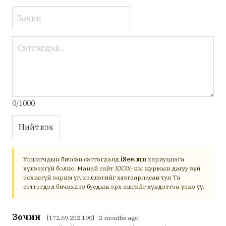
0/1000
Нийтлэх
Уншигчдын бичсэн сэтгэгдэлд
iSee.mn
хариуцлага
хүлээхгүй болно. Манай сайт ХХЗХ-ны журмын дагуу зүй
зохисгүй зарим үг, хэллэгийг хязгаарласан тул Та
сэтгэгдэл бичихдээ бусдын эрх ашгийг хүндэтгэн үзнэ үү.
Зочин
[172.69.252.190] 2 months ago