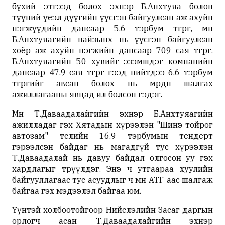
бүхий этгээд болох эхнэр Б.Анхтуяа болон
түүний үеэл дүүгийн үүсгэн байгуулсан аж ахуйн
нэгжүүдийн дансаар 5.6 тэрбум төгрөг, мөн
Б.Анхтуяагийн найзынх нь үүсгэн байгуулсан
хоёр аж ахуйн нэгжийн дансаар 709 сая төгрөг,
Б.Анхтуяагийн 50 хувийг эзэмшдэг компанийн
дансаар 47.9 сая төгрөг гээд нийтдээ 6.6 тэрбум
төгрөгийг авсан болох нь мөрдөн шалгах
ажиллагааны явцад ил болсон гэдэг.
Мөн Т.Даваадалайгийн эхнэр Б.Анхтуяагийн
ажилладаг гэх Хятадын хүрээлэн "Шинэ тойрог
автозам" төслийн 16.9 тэрбумын тендерт
гэрээлсэн байдаг нь магадгүй тус хүрээлэн
Т.Даваадалай нь давуу байдал олгосон уу гэх
хардлагыг төрүүлдэг. Энэ ч утгаараа хуулийн
байгууллагаас тус асуудлыг ч мөн АТГ-аас шалгаж
байгаа гэх мэдээлэл байгаа юм.
Үүнтэй холбоотойгоор Нийслэлийн Засаг даргын
орлогч асан Т.Даваадалайгийн эхнэр