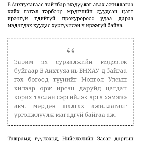
Б.Анхтуяагаас тайлбар мэдүүлэг авах ажиллагаа
хийх гэтэл тэрбээр мөрдөгчийн дуудсан цагт
ирээгүй төдийгүй прокуророос удаа дараа
мэдэгдэх хуудас хүргүүлсэн ч ирээгүй байна.
Зарим эх сурвалжийн мэдээлж
буйгаар Б.Анхтуяа нь БНХАУ-д байгаа
гэх бөгөөд түүнийг Монгол Улсын
хилээр орж ирсэн даруйд цагдан
хорих таслан сэргийлэх арга хэмжээ
авч, мөрдөн шалгах ажиллагааг
үргэлжлүүлж магадгүй байгаа аж.
Ташрамд өгүүлэхэд, Нийслэлийн Засаг даргын