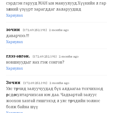
сэрдсэн гарууд МАН ын мануулууд.Хүүкийн л гар
хөлний үзүүрт зарагддаг лаларуудшд
Хариулах
зочин
[172.69.252.191] 2 months ago
даварчээ.!!!
Хариулах
үглээ өвгөн.
[172.69.252.191] 2 months ago
новшнуудыг яах гэж сонгов?
Хариулах
Зочин
[172.69.252.191] 2 months ago
Улс төрчид залуучуудад бүх алдаагаа тохчихоод
өөрсдөө мултарчихсан юм даа. Чадвартай залуус
жоохон хазгай гишгэхэд л улс төрчдийн золиос
болж байна шүү