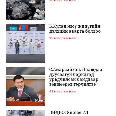
30 минутын өмнө
Б.Хулан жюү жицүгийн
дэлхийн аварга боллоо
35 минутын өмнө
С.Амарсайхан: Цаашдаа
дуусаагүй барилгад
урьдчилсан байдлаар
зөвшөөрөл гэрчилгээ
олгохгүй байхаар зохион
41 минутын өмнө
байгуулалт хийж
ажиллана
ВИДЕО: Японы 7.1