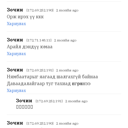
Зочин
[172.69.252.190] 2 months ago
Орж ирэх үү ккк
Хариулах
Зочин
[172.71.148.11] 2 months ago
Арайл дэндүү юмаа
Хариулах
Зочин
[172.69.252.191] 2 months ago
Нямбаатарыг яагаад шалгахгүй байнаа
Даваадалайгаар туг тахиад өнгөрөхнээ
Хариулах
Зочин
[172.69.252.191] 2 months ago
👍🏻👍🏻👍🏻
Зочин
[172.69.252.190] 2 months ago