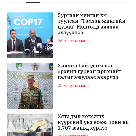
Зургаан мянган км
туулсан “Тэмээн жингийн
цуваа” Монголд аяллаа
эхлүүллээ
26 минутын өмнө
Хилчин байлдагч нэг
өрхийн гурван иргэнийг
галыг аюулаас аварчээ
28 минутын өмнө
Хятадын коксжих
нүүрсний үнэ өсөж, тонн нь
1,707 юаньд хүрлээ