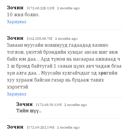
Зочин
[172.68.225.129] 2 months ago
10 жил болно.
Хариулах
Зочин
[162.158.88.78] 2 months ago
Заваан муусайн новшнууд гадаадад казино
тоглож, үнэтэй брэндийн хувцас авсан шиг явж
байх юм даа… Ард түмэн нь насаараа ажилаад ч
1 ш брэнд байтугай 1 саяын цүнх авч чадаж бгаа
хүн алга даа… Муусайн хулгайчдыг эд хөрөнгийн
хуу хурааж байсан газар нь буцааж тавих
хэрэгтэй
Хариулах
Зочин
[172.68.93.139] 2 months ago
Тийм шүү...
Зочин
[172.69.252.190] 2 months ago