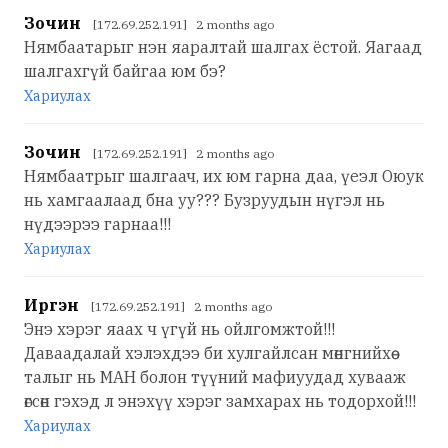
Зочин
[172.69.252.191] 2 months ago
Нямбаатарыг нэн яаралтай шалгах ёстой. Яагаад
шалгахгүй байгаа юм бэ?
Хариулах
Зочин
[172.69.252.191] 2 months ago
Нямбаатрыг шалгаач, их юм гарна даа, үеэл Оюук
нь хамгаалаад бна уу??? Бузруудын нүгэл нь
нүдээрээ гарнаа!!!
Хариулах
Иргэн
[172.69.252.191] 2 months ago
Энэ хэрэг яаах ч үгүй нь ойлгомжтой!!!
Даваадалай хэлэхдээ би хулгайлсан мөнгнийхөө
талыг нь МАН болон түүний мафиуудад хувааж
өгсөн гэхэд л энэхүү хэрэг замхарах нь тодорхой!!!
Хариулах