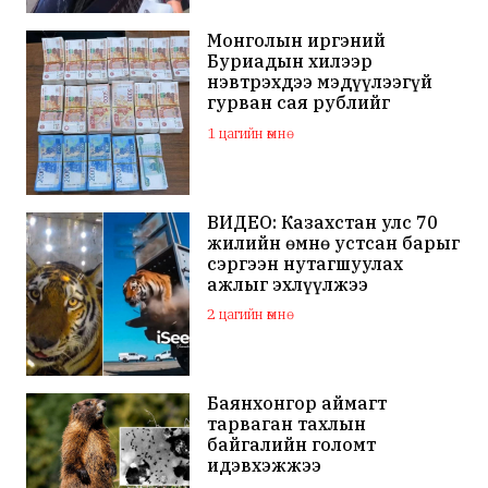
Монголын иргэний
Буриадын хилээр
нэвтрэхдээ мэдүүлээгүй
гурван сая рублийг
хураажээ
1 цагийн өмнө
ВИДЕО: Казахстан улс 70
жилийн өмнө устсан барыг
сэргээн нутагшуулах
ажлыг эхлүүлжээ
2 цагийн өмнө
Баянхонгор аймагт
тарваган тахлын
байгалийн голомт
идэвхэжжээ