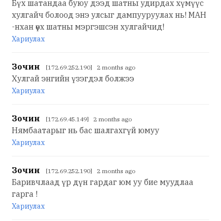
Бүх шатандаа буюу дээд шатны удирдах хүмүүс
хулгайч болоод энэ улсыг дампууруулах нь! МАН
-нхан өүх шатны мэргэшсэн хулгайчид!
Хариулах
Зочин
[172.69.252.190] 2 months ago
Хулгай энгийн үзэгдэл болжээ
Хариулах
Зочин
[172.69.45.149] 2 months ago
Нямбаатарыг нь бас шалгахгүй юмуу
Хариулах
Зочин
[172.69.252.190] 2 months ago
Баривчлаад үр дүн гардаг юм уу бие муудлаа
гарга !
Хариулах