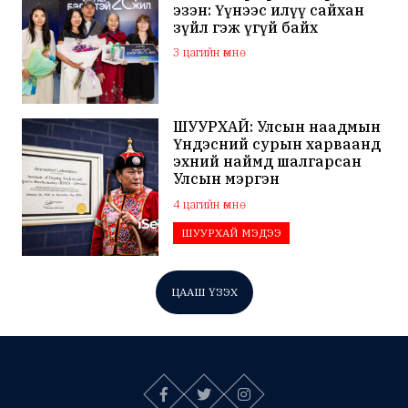
эзэн: Үүнээс илүү сайхан
зүйл гэж үгүй байх
3 цагийн өмнө
ШУУРХАЙ: Улсын наадмын
Үндэсний сурын харваанд
эхний наймд шалгарсан
Улсын мэргэн
Ч.Гандаваагаас допинг
4 цагийн өмнө
илэрчээ
ШУУРХАЙ МЭДЭЭ
ЦААШ ҮЗЭХ