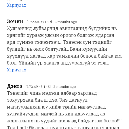
Хариулах
Зочин
[172.68.93.139] 2 months ago
Хулгайчид луйварчид авилгалчид бүгдийнх нь
хөрөнгийг хурааж улсын орлого болгож ядарсан
ард түмнээ тэжээгээч... Тэнэсэн сум тэднийг
бүгдийг нь онох болтугай... Баян хүмүүсийн
хүүхдүүд яагаад хар тамхичин болоод байгаа юм
бол... Үйлийн үр хаалга андуурахгүй ээ гэж...
Хариулах
Дэнгэ
[172.69.45.148] 2 months ago
Тэнэгийг чинь мэдээд албаар зарлаад
тохуурхаад бна ш дээ. Энэ дагнуул
магнуулынхан юу хийж төрийн мөнгө зуслаад
хулгайчуудыг мөнгөтэй нь хил давуулаад аз
жаргалынх нь үүдийг нээж өгөөд байдаг юм болоо!!!!
Тэд бас10% аваад нүдээ аньж гаргачхаад дараа