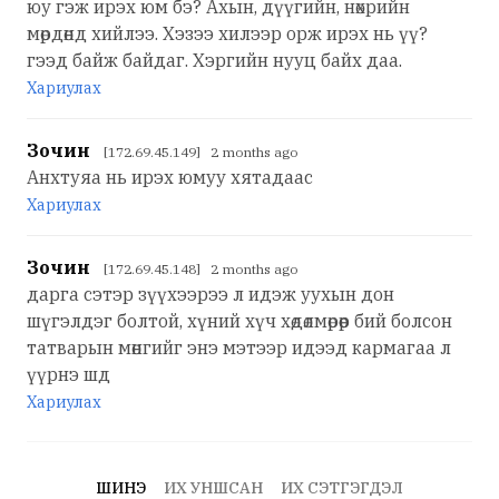
юу гэж ирэх юм бэ? Ахын, дүүгийн, нөхрийн
мөрдөнд хийлээ. Хэзээ хилээр орж ирэх нь үү?
гээд байж байдаг. Хэргийн нууц байх даа.
Хариулах
Зочин
[172.69.45.149] 2 months ago
Анхтуяа нь ирэх юмуу хятадаас
Хариулах
Зочин
[172.69.45.148] 2 months ago
дарга сэтэр зүүхээрээ л идэж уухын дон
шүгэлдэг болтой, хүний хүч хөдөлмөрөөр бий болсон
татварын мөнгийг энэ мэтээр идээд кармагаа л
үүрнэ шд
Хариулах
ШИНЭ
ИХ УНШСАН
ИХ СЭТГЭГДЭЛ