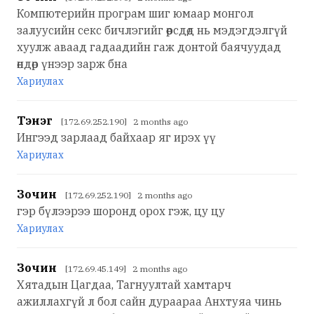
Компютерийн програм шиг юмаар монгол
залуусийн секс бичлэгийг өөрсдөд нь мэдэгдэлгүй
хуулж аваад гадаадийн гаж донтой баячуудад
өндөр үнээр зарж бна
Хариулах
Тэнэг
[172.69.252.190] 2 months ago
Ингээд зарлаад байхаар яг ирэх үү
Хариулах
Зочин
[172.69.252.190] 2 months ago
гэр бүлээрээ шоронд орох гэж, цу цу
Хариулах
Зочин
[172.69.45.149] 2 months ago
Хятадын Цагдаа, Тагнуултай хамтарч
ажиллахгүй л бол сайн дураараа Анхтуяа чинь