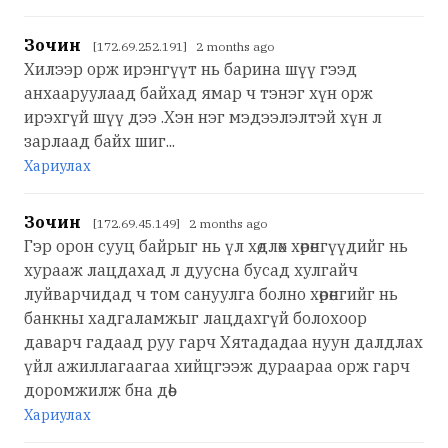
Зочин
[172.69.252.191] 2 months ago
Хилээр орж ирэнгүүт нь барина шүү гээд
анхааруулаад байхад ямар ч тэнэг хүн орж
ирэхгүй шүү дээ .Хэн нэг мэдээлэлтэй хүн л
зарлаад байх шиг...
Хариулах
Зочин
[172.69.45.149] 2 months ago
Гэр орон сууц байрыг нь үл хөдлөх хөрөнгүүдийг нь
хурааж лацдахад л дуусна бусад хулгайч
луйварчидад ч том сануулга болно хөрөнгийг нь
банкны хадгаламжыг лацдахгүй болохоор
даварч гадаад руу гарч Хятададаа нуун далдлах
үйл ажиллагаагаа хийцгээж дураараа орж гарч
доромжилж бна дөө!
Хариулах