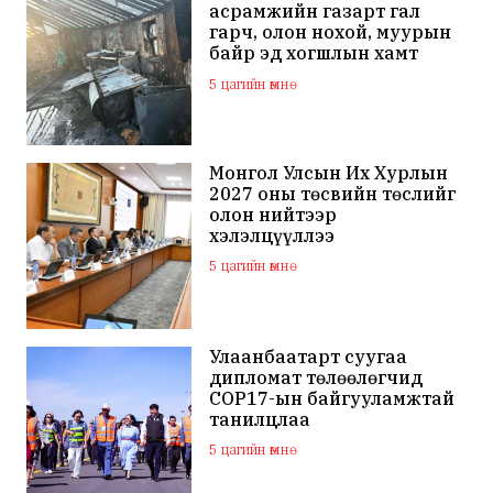
асрамжийн газарт гал
гарч, олон нохой, муурын
байр эд хогшлын хамт
шатжээ
5 цагийн өмнө
Монгол Улсын Их Хурлын
2027 оны төсвийн төслийг
олон нийтээр
хэлэлцүүллээ
5 цагийн өмнө
Улаанбаатарт суугаа
дипломат төлөөлөгчид
COP17-ын байгууламжтай
танилцлаа
5 цагийн өмнө