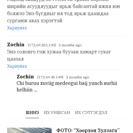
ширийн асуудлуудыг ярьж байсантай ижил юм
болжээ Энэ бүгдиыг ил тод ярьж цаашдаа
сургамж авах хэрэгтэй
Хариулах
Zochin
[172.69.252.190] 2 months ago
Энэ солонго гэж хужаа буузан хамарт сукаг
цаазал
Хариулах
Zochin
[172.69.45.149] 2 months ago
Chi buruu zuviig medeegui baij yunch surhii
helhiin ....
ШИНЭ
ИХ УНШСАН
ИХ СЭТГЭГДЭЛ
ФОТО: “Хөөрхөн Зулзага”