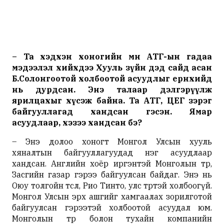
– Та хэдхэн хоногийн өмнө АТГ-ын гадаа
мэдээлэл хийхдээ Хууль зүйн дэд сайд асан
Б.Солонгоотой холбоотой асуудлыг ерөнхийд
нь дурдсан. Энэ талаар дэлгэрүүлж
ярилцахыг хүсэж байна. Та АТГ, ЦЕГ зэрэг
байгууллагад хандсан гэсэн. Ямар
асуудлаар, хэзээ хандсан бэ?
– Энэ долоо хоногт Монгол Улсын хууль
хяналтын байгууллагуудад нэг асуудлаар
хандсан. Английн хоёр иргэнтэй Монголын төр,
Засгийн газар гэрээ байгуулсан байдаг. Энэ нь
Оюу толгойн төсөл, Рио Тинто, улс төртэй холбоогүй.
Монгол Улсын эрх ашгийг хамгаалах зорилготой
байгуулсан гэрээтэй холбоотой асуудал юм.
Монголын төр болон тухайн компанийн