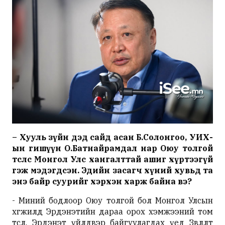
– Хууль зүйн дэд сайд асан Б.Солонгоо, УИХ-
ын гишүүн О.Батнайрамдал нар Оюу толгой
төслөөс Монгол Улс хангалттай ашиг хүртээгүй
гэж мэдэгдсэн. Эдийн засагч хүний хувьд та
энэ байр суурийг хэрхэн харж байна вэ?
- Миний бодлоор Оюу толгой бол Монгол Улсын
хөгжилд Эрдэнэтийн дараа орох хэмжээний том
төсөл. Эрдэнэт үйлдвэр байгуулагдах үед Зөвлөлт