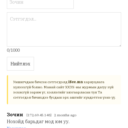
0/1000
Нийтлэх
Уншигчдын бичсэн сэтгэгдэлд
iSee.mn
хариуцлага
хүлээхгүй болно. Манай сайт ХХЗХ-ны журмын дагуу зүй
зохисгүй зарим үг, хэллэгийг хязгаарласан тул Та
сэтгэгдэл бичихдээ бусдын эрх ашгийг хүндэтгэн үзнэ үү.
Зочин
[172.69.45.148] 2 months ago
Нохойд барьдаг мод юм уу.