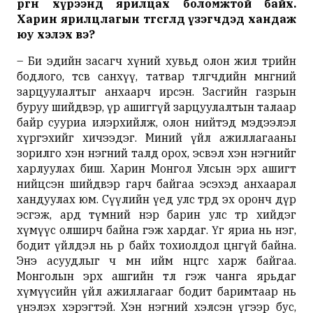
өргөн хүрээнд ярилцах боломжтой байх.
Харин ярилцлагын төгсгөлд үзэгчдэд хандаж
юу хэлэх вэ?
– Би эдийн засагч хүний хувьд олон жил төрийн
бодлого, төсөв санхүү, татвар төлөгчдийн мөнгөний
зарцуулалтыг анхаарч ирсэн. Засгийн газрын
буруу шийдвэр, үр ашиггүй зарцуулалтын талаар
байр сууриа илэрхийлж, олон нийтэд мэдээлэл
хүргэхийг хичээдэг. Миний үйл ажиллагааны
зорилго хэн нэгний талд орох, эсвэл хэн нэгнийг
харлуулах биш. Харин Монгол Улсын эрх ашигт
нийцсэн шийдвэр гарч байгаа эсэхэд анхаарал
хандуулах юм. Сүүлийн үед улс төрд эх оронч дүр
эсгэж, ард түмний нэр барин улс төр хийдэг
хүмүүс олширч байна гэж хардаг. Үг яриа нь нэг,
бодит үйлдэл нь өөр байх тохиолдол цөөнгүй байна.
Энэ асуудлыг ч мөн ийм өнцгөөс харж байгаа.
Монголын эрх ашгийн төлөө гэж чанга ярьдаг
хүмүүсийн үйл ажиллагааг бодит баримтаар нь
үнэлэх хэрэгтэй. Хэн нэгний хэлсэн үгээр бус,