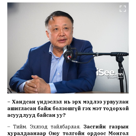
– Хандсан үндэслэл нь эрх мэдлээ урвуулан
ашигласан байж болзошгүй гэх мэт тодорхой
асуудлууд байсан уу?
– Тийм. Эхлээд тайлбарлая.
Засгийн газрын
хуралдаанаар Оюу толгойн ордоос Монгол