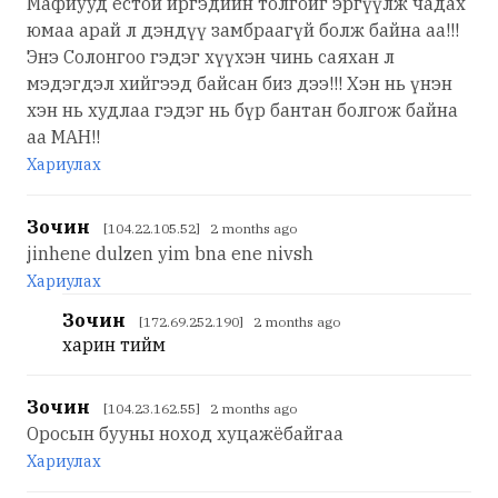
Мафиууд ёстой иргэдийн толгойг эргүүлж чадах
юмаа арай л дэндүү замбраагүй болж байна аа!!!
Энэ Солонгоо гэдэг хүүхэн чинь саяхан л
мэдэгдэл хийгээд байсан биз дээ!!! Хэн нь үнэн
хэн нь худлаа гэдэг нь бүр бантан болгож байна
аа МАН!!
Хариулах
Зочин
[104.22.105.52] 2 months ago
jinhene dulzen yim bna ene nivsh
Хариулах
Зочин
[172.69.252.190] 2 months ago
харин тийм
Зочин
[104.23.162.55] 2 months ago
Оросын бууны ноход хуцажёбайгаа
Хариулах