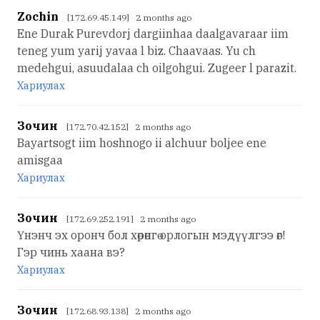
Zochin
[172.69.45.149] 2 months ago
Ene Durak Purevdorj dargiinhaa daalgavaraar iim
teneg yum yarij yavaa l biz. Chaavaas. Yu ch
medehgui, asuudalaa ch oilgohgui. Zugeer l parazit.
Хариулах
Зочин
[172.70.42.152] 2 months ago
Bayartsogt iim hoshnogo ii alchuur boljee ene
amisgaa
Хариулах
Зочин
[172.69.252.191] 2 months ago
Үнэнч эх оронч бол хөрөнгө орлогын мэдүүлгээ өг!
Гэр чинь хаана вэ?
Хариулах
Зочин
[172.68.93.138] 2 months ago