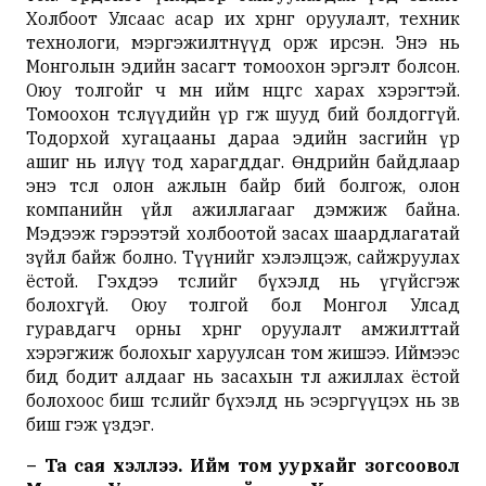
Холбоот Улсаас асар их хөрөнгө оруулалт, техник
технологи, мэргэжилтнүүд орж ирсэн. Энэ нь
Монголын эдийн засагт томоохон эргэлт болсон.
Оюу толгойг ч мөн ийм өнцгөөс харах хэрэгтэй.
Томоохон төслүүдийн үр өгөөж шууд бий болдоггүй.
Тодорхой хугацааны дараа эдийн засгийн үр
ашиг нь илүү тод харагддаг. Өнөөдрийн байдлаар
энэ төсөл олон ажлын байр бий болгож, олон
компанийн үйл ажиллагааг дэмжиж байна.
Мэдээж гэрээтэй холбоотой засах шаардлагатай
зүйл байж болно. Түүнийг хэлэлцэж, сайжруулах
ёстой. Гэхдээ төслийг бүхэлд нь үгүйсгэж
болохгүй. Оюу толгой бол Монгол Улсад
гуравдагч орны хөрөнгө оруулалт амжилттай
хэрэгжиж болохыг харуулсан том жишээ. Иймээс
бид бодит алдааг нь засахын төлөө ажиллах ёстой
болохоос биш төслийг бүхэлд нь эсэргүүцэх нь зөв
биш гэж үздэг.
– Та сая хэллээ. Ийм том уурхайг зогсоовол