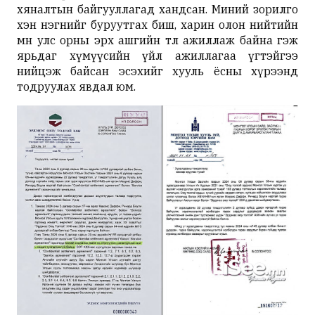
хяналтын байгууллагад хандсан. Миний зорилго
хэн нэгнийг буруутгах биш, харин олон нийтийн
өмнө улс орны эрх ашгийн төлөө ажиллаж байна гэж
ярьдаг хүмүүсийн үйл ажиллагаа үгтэйгээ
нийцэж байсан эсэхийг хууль ёсны хүрээнд
тодруулах явдал юм.