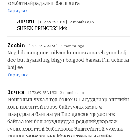
юм.батнайрадалыг бас шалга
Хариулах
Зочин
[172.69.252.191] 2 months ago
SHREK PRINCESS kkk
Zochin
[172.69.252.190] 2 months ago
Neg l ih munguur tuilsan humuus amarch yum bolj
dee but hyanaltiig bhgyi bolgood baisan I'm uchirtai
baij ee
Хариулах
Зочин
[172.69.252.190] 2 months ago
Монголын чухал төсөл болох ОТ асуудлаар английн
хоер иргэнтэй гэрээ байгуулах ямар ч
шаардлага байгаагүй Бие даасан төр улс гэж
байгаа юм бол асуудлуудаа өөрсдөө шийдвэрлэж
сурах хэрэгтэй Элбэгдорж Эпштейнтэй уулзаж
гадаад зөвлөхүүд аьч Монгол төриын нармйн