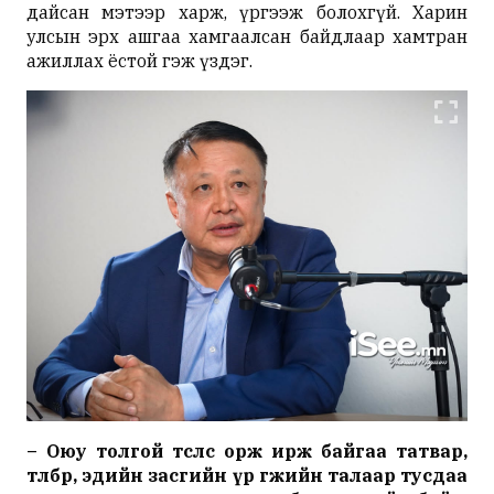
дайсан мэтээр харж, үргээж болохгүй. Харин
улсын эрх ашгаа хамгаалсан байдлаар хамтран
ажиллах ёстой гэж үздэг.
– Оюу толгой төслөөс орж ирж байгаа татвар,
төлбөр, эдийн засгийн үр өгөөжийн талаар тусдаа