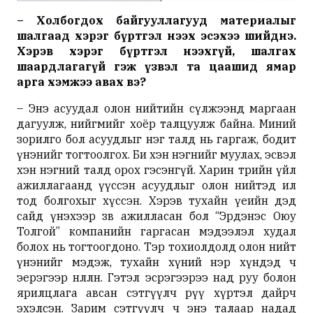
– Холбогдох байгууллагууд материалыг
шалгаад хэрэг бүртгэл нээх эсэхээ шийднэ.
Хэрэв хэрэг бүртгэл нээхгүй, шалгах
шаардлагагүй гэж үзвэл та цаашид ямар
арга хэмжээ авах вэ?
– Энэ асуудал олон нийтийн сүлжээнд маргаан
дагуулж, нийгмийг хоёр талцуулж байна. Миний
зорилго бол асуудлыг нэг талд нь гаргаж, бодит
үнэнийг тогтоолгох. Би хэн нэгнийг муулах, эсвэл
хэн нэгний талд орох гэсэнгүй. Харин төрийн үйл
ажиллагаанд үүссэн асуудлыг олон нийтэд ил
тод болгохыг хүссэн. Хэрэв тухайн үеийн дэд
сайд үнэхээр зөв ажилласан бол “Эрдэнэс Оюу
Толгой” компанийн гаргасан мэдээлэл худал
болох нь тогтоогдоно. Тэр тохиолдолд олон нийт
үнэнийг мэдэж, тухайн хүний нэр хүндэд ч
эерэгээр нөлөөлнө. Гэтэл эсрэгээрээ над руу болон
ярилцлага авсан сэтгүүлч рүү хүртэл дайрч
эхэлсэн. Зарим сэтгүүлч ч энэ талаар надад