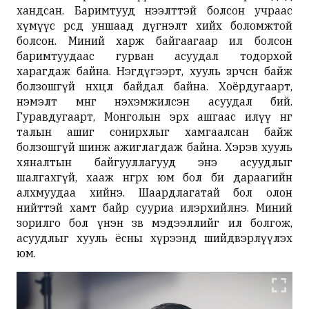
хандсан. Баримтууд нээлттэй болсон учраас
хүмүүс өөрсдөө уншаад дүгнэлт хийх боломжтой
болсон. Миний харж байгаагаар ил болсон
баримтуудаас гурван асуудал тодорхой
харагдаж байна. Нэгдүгээрт, хууль зөрчсөн байж
болзошгүй нөхцөл байдал байна. Хоёрдугаарт,
нэмэлт мөнгө нэхэмжилсэн асуудал бий.
Гуравдугаарт, Монголын эрх ашгаас илүү нөгөө
талын ашиг сонирхлыг хамгаалсан байж
болзошгүй шинж ажиглагдаж байна. Хэрэв хууль
хяналтын байгууллагууд энэ асуудлыг
шалгахгүй, хааж өнгөрөөх юм бол би дараагийн
алхмуудаа хийнэ. Шаардлагатай бол олон
нийттэй хамт байр сууриа илэрхийлнэ. Миний
зорилго бол үнэн зөв мэдээллийг ил болгож,
асуудлыг хууль ёсны хүрээнд шийдвэрлүүлэх
юм.