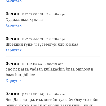
Хариулах
Зочин
[172.69.252.191] 2 months ago
Худлаа, шал худлаа.
Хариулах
Зочин
[172.69.252.191] 2 months ago
Шрекиин гүнж ч зүгээргүй ллр юмдаа
Хариулах
Зочин
[104.22.105.52] 2 months ago
ene neg arga yadsan guilagachin bnaa omnoos n
baas hurghihlee
Хариулах
Зочин
[172.69.252.191] 2 months ago
Энэ Даваадорж гэж хогийн хулгайч Оюу толгойн
бууны нохой тролл эх оронч залуу гишүүдийг