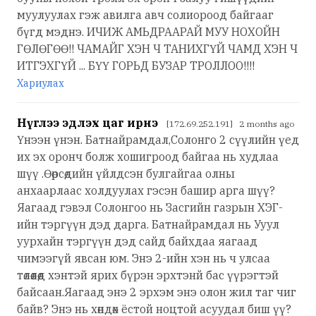
муулуулах гэж авилга авч солиороод байгааг
бүгд мэднэ. ИЧИЖ АМЬДРААРАЙ МУУ НОХОЙН
ГӨЛӨГӨӨ!! ЧАМАЙГ ХЭН Ч ТАНИХГҮЙ ЧАМД ХЭН Ч
ИТГЭХГҮЙ ... БҮҮ ГОРЬД БУЗАР ТРОЛЛОО!!!!
Хариулах
Нүглээ эдлэх цаг ирнэ
[172.69.252.191] 2 months ago
Үнээн үнэн. Батнайрамдал,Солонго 2 сүүлийн үед
их эх оронч болж хошигроод байгаа нь худлаа
шүү .Өөрсөдийн үйлдсэн булгайгаа олны
анхаарлаас холдуулах гэсэн башир арга шүү?
Яагаад гэвэл Солонгоо нь Засгийн газрын ХЭГ-
ийн тэргүүн дэд дарга. Батнайрамдал нь Ууул
уурхайн тэргүүн дэд сайд байхдаа яагаад
чимээгүй явсан юм. Энэ 2-ийн хэн нь ч улсаа
төлөөлөөд хэнтэй ярих бүрэн эрхтэнй бас үүрэгтэй
байсаан.Яагаад энэ 2 эрхэм энэ олон жил таг чиг
байв? Энэ нь хөндөх ёстой ноцтой асуудал биш үү?