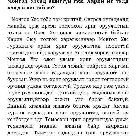
Монгол Улсад ашиггүй гэж. Харин нөгөө талд
хэнд ашигтай вэ?
– Монгол Улс хоёр том хөрштэй. Өнгөрсөн хугацаанд
манайд орж ирсэн томоохон хөрөнгө оруулалтын
ихэнх нь Орос, Хятадаас хамааралтай байсан.
Харин Оюу толгой хэрэгжсэнээр Монгол Улс
гуравдагч орны хөрөнгө оруулалтад нээлттэй
гэдгээ дэлхийд харуулсан. Энэ төсөл хэрэгжсэнээр
Монгол Улс олон улсын хөрөнгө оруулагчдын
анхааралд орсон. Гэтэл төслийг тойрсон маргаан
эхэлснээс хойш гадаадын хөрөнгө оруулалт эрс
буурсан. Учир нь хөрөнгө оруулалт гэдэг тогтворгүй
орчинд удаан тогтдоггүй. Эрсдэл өндөр гэж үзвэл
өөр улс руу шилждэг. Дэлхий дээр гадаадын хөрөнгө
оруулалтгүйгээр хөгжсөн улс бараг байхгүй.
Бидний хөгжлийн жишээ болгон ярьдаг Хятад
хүртэл гадаадын хөрөнгө оруулалтад онцгой ач
холбогдол өгдөг. Томоохон хөрөнгө оруулагчдаа урьж,
технологи, мэдлэг, ажлын байр авчрахыг
дэмждэг. Тиймээс гадаадын хөрөнгө оруулалтыг