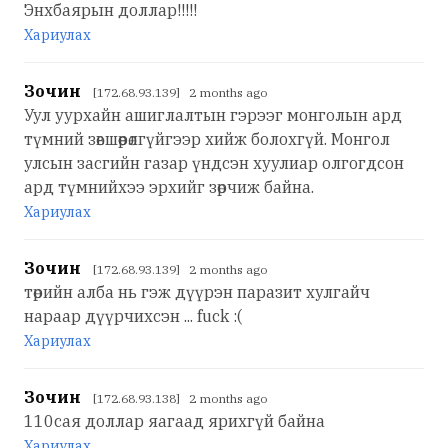
Энхбаярын доллар!!!!!
Хариулах
Зочин
[172.68.93.139] 2 months ago
Уул уурхайн ашиглалтын гэрээг монголын ард
түмний зөвшөөрөлгүйгээр хийж болохгүй. Монгол
улсын засгийн газар үндсэн хуулиар олгогдсон
ард түмнийхээ эрхийг зөрчиж байна.
Хариулах
Зочин
[172.68.93.139] 2 months ago
төрийн алба нь гэж дүүрэн паразит хулгайч
нараар дүүрчихсэн ... fuck :(
Хариулах
Зочин
[172.68.93.138] 2 months ago
110сая доллар яагаад ярихгүй байна
Хариулах