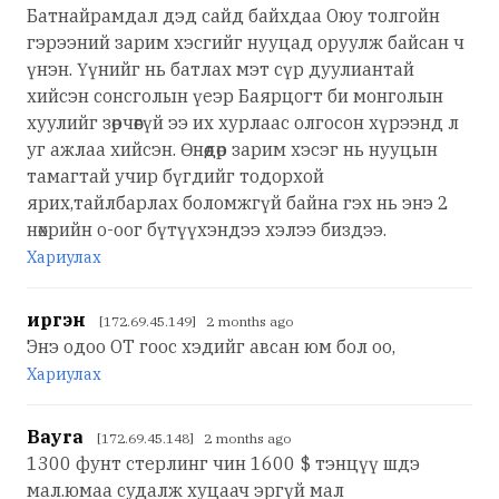
Батнайрамдал дэд сайд байхдаа Оюу толгойн
гэрээний зарим хэсгийг нууцад оруулж байсан ч
үнэн. Үүнийг нь батлах мэт сүр дуулиантай
хийсэн сонсголын үеэр Баярцогт би монголын
хуулийг зөрчөөгүй ээ их хурлаас олгосон хүрээнд л
уг ажлаа хийсэн. Өнөөдөр зарим хэсэг нь нууцын
тамагтай учир бүгдийг тодорхой
ярих,тайлбарлах боломжгүй байна гэх нь энэ 2
нөхрийн о-оог бүтүүхэндээ хэлээ биздээ.
Хариулах
иргэн
[172.69.45.149] 2 months ago
Энэ одоо ОТ гоос хэдийг авсан юм бол оо,
Хариулах
Bayra
[172.69.45.148] 2 months ago
1300 фунт стерлинг чин 1600 $ тэнцүү шдэ
мал.юмаа судалж хуцаач эргүй мал