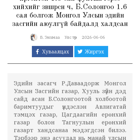
хийхийг зөвшөөрсөн ч, Б.Солонгоо 1.6
сая болгож Монгол Улсын эдийн
засгийн аюулгүй байдалд халдсан
Б. Энхмаа
Улс төр
2026-06-06
Хуваалцах
Жиргэх
Эдийн засагч Р.Даваадорж Монгол
Улсын Засгийн газар, Хууль зүйн дэд
сайд асан Б.
Солонгоотой
холбоотой
баримтуудыг үндэслэн Авлигатай
тэмцэх газар, Цагдаагийн ерөнхий
газар болон Тагнуулын ерөнхий
газарт хандсанаа мэдэгдсэн билээ.
Тэрбээр
энэ асуудал нь манай улсын