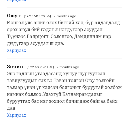
Оюут
[162.158.179.56] 2 months ago
Монгол улс ашиг олох битгий хэл, бүр алдагдалд
орох аюул бий гэдэг л нэгдүгээр асуудал.
Түүнээс Баярцогт, Солонгоо, Дамдинням нар
дөчдүгээр асуудал ш дээ.
Хариулах
Зочин
[172.69.252.191] 2 months ago
Энэ гаднын угаадасанд хушуу шургуулсан
тавиулуудыг яах вэ Таван толгой Оюу толгойн
талаар үнэн үг хэлсэн болгоныг буруутай холбож
намнах боллоо .Улахгүй Батнайрамдалыг
буруутгах бас нэг зохиол бичигдэж байгаа байх
даа
Хариулах