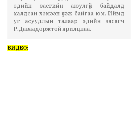
эдийн засгийн аюулгүй байдалд
халдсан хэмээн үзэж байгаа юм. Иймд
уг асуудлын талаар эдийн засагч
Р.Даваадоржтой ярилцлаа.
ВИДЕО: