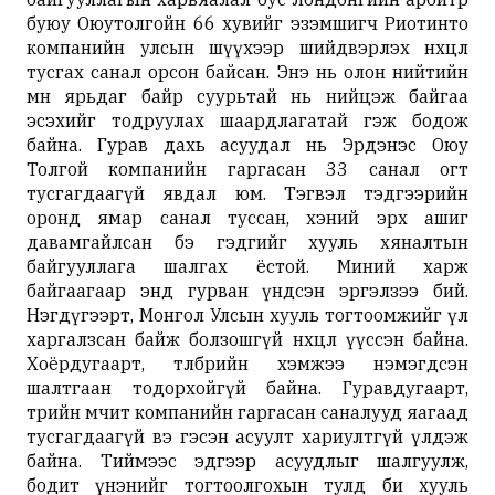
буюу Оюутолгойн 66 хувийг эзэмшигч Риотинто
компанийн улсын шүүхээр шийдвэрлэх нөхцөл
тусгах санал орсон байсан. Энэ нь олон нийтийн
өмнө ярьдаг байр суурьтай нь нийцэж байгаа
эсэхийг тодруулах шаардлагатай гэж бодож
байна. Гурав дахь асуудал нь Эрдэнэс Оюу
Толгой компанийн гаргасан 33 санал огт
тусгагдаагүй явдал юм. Тэгвэл тэдгээрийн
оронд ямар санал туссан, хэний эрх ашиг
давамгайлсан бэ гэдгийг хууль хяналтын
байгууллага шалгах ёстой. Миний харж
байгаагаар энд гурван үндсэн эргэлзээ бий.
Нэгдүгээрт, Монгол Улсын хууль тогтоомжийг үл
харгалзсан байж болзошгүй нөхцөл үүссэн байна.
Хоёрдугаарт, төлбөрийн хэмжээ нэмэгдсэн
шалтгаан тодорхойгүй байна. Гуравдугаарт,
төрийн өмчит компанийн гаргасан саналууд яагаад
тусгагдаагүй вэ гэсэн асуулт хариултгүй үлдэж
байна. Тиймээс эдгээр асуудлыг шалгуулж,
бодит үнэнийг тогтоолгохын тулд би хууль