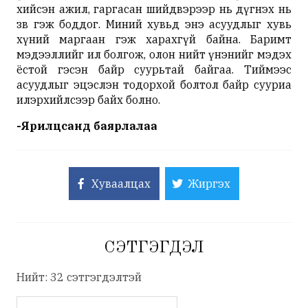
хийсэн ажил, гаргасан шийдвэрээр нь дүгнэх нь
зөв гэж боддог. Миний хувьд энэ асуудлыг хувь
хүний маргаан гэж харахгүй байна. Баримт
мэдээллийг ил болгож, олон нийт үнэнийг мэдэх
ёстой гэсэн байр суурьтай байгаа. Тиймээс
асуудлыг эцэслэн тодорхой болтол байр сууриа
илэрхийлсээр байх болно.
-Ярилцсанд баярлалаа
Хуваалцах
Жиргэх
СЭТГЭГДЭЛ
Нийт: 32 сэтгэгдэлтэй