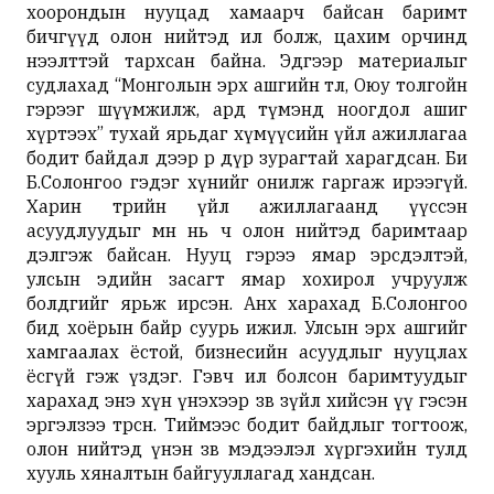
хоорондын нууцад хамаарч байсан баримт
бичгүүд олон нийтэд ил болж, цахим орчинд
нээлттэй тархсан байна. Эдгээр материалыг
судлахад “Монголын эрх ашгийн төлөө, Оюу толгойн
гэрээг шүүмжилж, ард түмэнд ноогдол ашиг
хүртээх” тухай ярьдаг хүмүүсийн үйл ажиллагаа
бодит байдал дээр өөр дүр зурагтай харагдсан. Би
Б.Солонгоо гэдэг хүнийг онилж гаргаж ирээгүй.
Харин төрийн үйл ажиллагаанд үүссэн
асуудлуудыг өмнө нь ч олон нийтэд баримтаар
дэлгэж байсан. Нууц гэрээ ямар эрсдэлтэй,
улсын эдийн засагт ямар хохирол учруулж
болдгийг ярьж ирсэн. Анх харахад Б.Солонгоо
бид хоёрын байр суурь ижил. Улсын эрх ашгийг
хамгаалах ёстой, бизнесийн асуудлыг нууцлах
ёсгүй гэж үздэг. Гэвч ил болсон баримтуудыг
харахад энэ хүн үнэхээр зөв зүйл хийсэн үү гэсэн
эргэлзээ төрсөн. Тиймээс бодит байдлыг тогтоож,
олон нийтэд үнэн зөв мэдээлэл хүргэхийн тулд
хууль хяналтын байгууллагад хандсан.