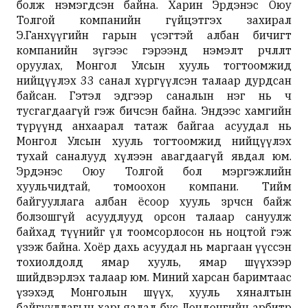
болж нэмэгдсэн байна. Харин Эрдэнэс Оюу
Толгой компанийн гүйцэтгэх захирал
Э.Ганхүүгийн гарын үсэгтэй албан бичигт
компанийн зүгээс гэрээнд нэмэлт өөрчлөлт
оруулах, Монгол Улсын хууль тогтоомжид
нийцүүлэх 33 санал хүргүүлсэн талаар дурдсан
байсан. Гэтэл эдгээр саналын нэг нь ч
тусгагдаагүй гэж бичсэн байна. Эндээс хамгийн
түрүүнд анхаарал татаж байгаа асуудал нь
Монгол Улсын хууль тогтоомжид нийцүүлэх
тухай саналууд хүлээн авагдаагүй явдал юм.
Эрдэнэс Оюу Толгой бол мэргэжлийн
хуульчидтай, томоохон компани. Тийм
байгууллага албан ёсоор хууль зөрчсөн байж
болзошгүй асуудлууд орсон талаар сануулж
байхад түүнийг үл тоомсорлосон нь ноцтой гэж
үзэж байна. Хоёр дахь асуудал нь маргаан үүссэн
тохиолдолд ямар хууль, ямар шүүхээр
шийдвэрлэх талаар юм. Миний харсан баримтаас
үзэхэд Монголын шүүх, хууль хяналтын
байгууллагын харьяалал бус Лондонгийн арбитр