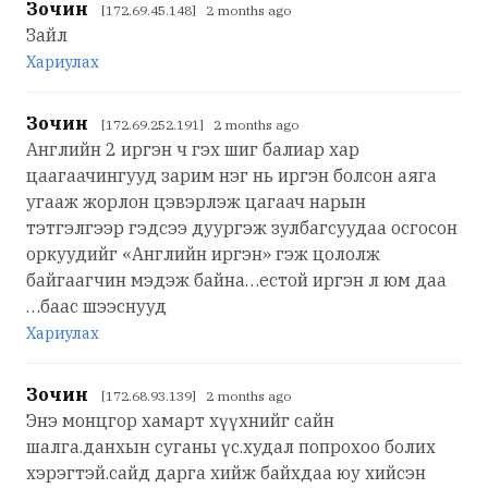
Зочин
[172.69.45.148] 2 months ago
Зайл
Хариулах
Зочин
[172.69.252.191] 2 months ago
Английн 2 иргэн ч гэх шиг балиар хар
цаагаачингууд зарим нэг нь иргэн болсон аяга
угааж жорлон цэвэрлэж цагаач нарын
тэтгэлгээр гэдсээ дуургэж зулбагсуудаа осгосон
оркуудийг «Английн иргэн» гэж цололж
байгаагчин мэдэж байна…естой иргэн л юм даа
…баас шээснууд
Хариулах
Зочин
[172.68.93.139] 2 months ago
Энэ монцгор хамарт хүүхнийг сайн
шалга.данхын суганы үс.худал попрохоо болих
хэрэгтэй.сайд дарга хийж байхдаа юу хийсэн