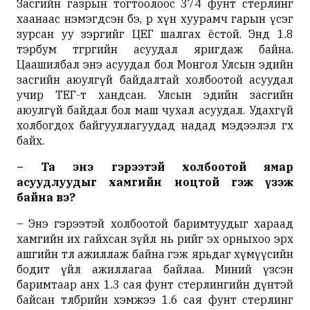
Засгийн газрын тогтоолоос 374 фунт стерлинг
хаанаас нэмэгдсэн бэ, өөр хүн хуурамч гарын үсэг
зурсан уу зэргийг ЦЕГ шалгах ёстой. Энд 1.8
тэрбум төгрөгийн асуудал яригдаж байна.
Цаашилбал энэ асуудал бол Монгол Улсын эдийн
засгийн аюулгүй байдалтай холбоотой асуудал
учир ТЕГ-т хандсан. Улсын эдийн засгийн
аюулгүй байдал бол маш чухал асуудал. Удахгүй
холбогдох байгууллагуудад надад мэдээлэл өгөх
байх.
– Та энэ гэрээтэй холбоотой ямар
асуудлуудыг хамгийн ноцтой гэж үзэж
байна вэ?
– Энэ гэрээтэй холбоотой баримтуудыг хараад
хамгийн их гайхсан зүйл нь өөрийгөө эх орныхоо эрх
ашгийн төлөө ажиллаж байна гэж ярьдаг хүмүүсийн
бодит үйл ажиллагаа байлаа. Миний үзсэн
баримтаар анх 1.3 сая фунт стерлингийн дүнтэй
байсан төлбөрийн хэмжээ 1.6 сая фунт стерлинг