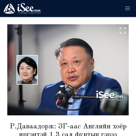
Р.Даваадорж: ЗГ-аас Английн хоёр
иргэнтэй 1.3 сая фунтын гэрээ