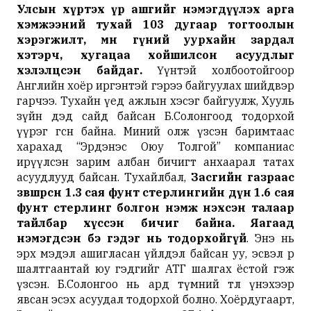
Улсын хүртэх үр ашгийг нэмэгдүүлэх арга
хэмжээний тухай 103 дугаар тогтоолын
хэрэгжилт, мөн гүний уурхайн зардал
хэтэрч, хугацаа хойшилсон асуудлыг
хэлэлцсэн байдаг.
Үүнтэй холбоотойгоор
Английн хоёр иргэнтэй гэрээ байгуулах шийдвэр
гарчээ. Тухайн үед ажлын хэсэг байгуулж, Хууль
зүйн дэд сайд байсан Б.Солонгоод тодорхой
үүрэг өгсөн байна. Миний олж үзсэн баримтаас
харахад “Эрдэнэс Оюу Толгой” компаниас
ирүүлсэн зарим албан бичигт анхаарал татах
асуудлууд байсан. Тухайлбал,
Засгийн газраас
зөвшөөрсөн 1.3 сая фунт стерлингийн дүн 1.6 сая
фунт стерлинг болгон нэмж нэхсэн талаар
тайлбар хүссэн бичиг байна. Яагаад
нэмэгдсэн бэ гэдэг нь тодорхойгүй
. Энэ нь
эрх мэдэл ашигласан үйлдэл байсан уу, эсвэл өөр
шалтгаантай юу гэдгийг АТГ шалгах ёстой гэж
үзсэн. Б.Солонгоо нь ард түмний төлөө үнэхээр
явсан эсэх асуудал тодорхой болно. Хоёрдугаарт,