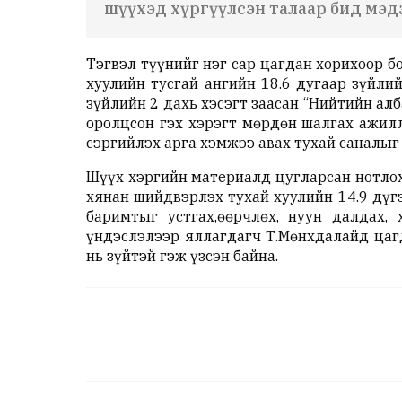
шүүхэд хүргүүлсэн талаар бид мэд
Тэгвэл түүнийг нэг сар цагдан хорихоор 
хуулийн тусгай ангийн 18.6 дугаар зүйлий
зүйлийн 2 дахь хэсэгт заасан “Нийтийн ал
оролцсон гэх хэрэгт мөрдөн шалгах ажилл
сэргийлэх арга хэмжээ авах тухай саналыг
Шүүх хэргийн материалд цугларсан нотлох
хянан шийдвэрлэх тухай хуулийн 14.9 дүгээ
баримтыг устгах,өөрчлөх, нуун далдах, 
үндэслэлээр яллагдагч Т.Мөнхдалайд цаг
нь зүйтэй гэж үзсэн байна.