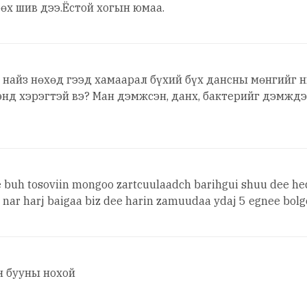
өх шив дээ.Ёстой хогын юмаа.
ү найз нөхөд гээд хамаарал бүхий бүх дансны мөнгийг н
хэнд хэрэгтэй вэ? Ман дэмжсэн, данх, бактерийг дэмжд
be buh tosoviin mongoo zartcuulaadch barihgui shuu dee h
ta nar harj baigaa biz dee harin zamuudaa ydaj 5 egnee bol
н бууны нохой