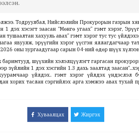
ээлсэн.
болжээ. Тодруулбал, Нийслэлийн Прокурорын газрын хя
н 1 дэх хэсэгт заасан “Мөнгө угаах” гэмт хэрэг, Эрүү
бан тушаалтан хахууль авах” гэмт хэрэг тус тус үйлдэ
агаа явуулж, эрүүгийн хэрэг үүсгэн яллагдагчаар та
 2026 оны зургаадугаар сарын 04-ний өдөр шүүх хүлэ
 баримтууд, шүүхийн хэлэлцүүлэгт гаргасан прокуроры
р зүйлийн 1 дэх хэсгийн 1.3 дахь заалтад заасан“...х
хуурамчаар үйлдэх.. гэмт хэрэг үйлдэх үндэслэл б
дан хорих таслан сэргийлэх арга хэмжээ авах тухай 
Хуваалцах
Жиргэх