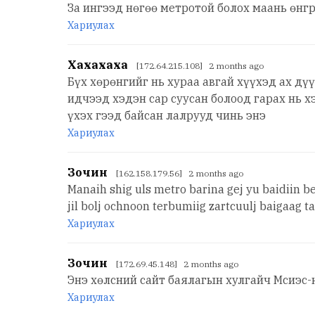
За ингээд нөгөө мeтротой болох маань өнгр
Хариулах
Хахахаха
[172.64.215.108] 2 months ago
Бүх хөрөнгийг нь хураа авгай хүүхэд ах дү
идчээд хэдэн сар суусан болоод гарах нь 
үхэх гээд байсан лалрууд чинь энэ
Хариулах
Зочин
[162.158.179.56] 2 months ago
Manaih shig uls metro barina gej yu baidiin 
jil bolj ochnoon terbumiig zartcuulj baigaag 
Хариулах
Зочин
[172.69.45.148] 2 months ago
Энэ хөлсний сайт баялагын хулгайч Мсиэс-
Хариулах