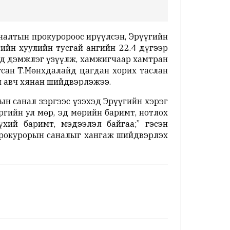
налтын прокуророос ирүүлсэн, Эрүүгийн
гийн хуулийн тусгай ангийн 22.4 дүгээр
хэд дэмжлэг үзүүлж, хамжигчаар хамтран
тсан Т.Мөнхдалайд цагдан хорих таслан
эн авч хянан шийдвэрлэжээ.
н санал зэргээс үзэхэд Эрүүгийн хэрэг
эргийн ул мөр, эд мөрийн баримт, нотлох
үхий баримт, мэдээлэл байгаа;” гэсэн
прокурорын саналыг хангаж шийдвэрлэх