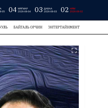
04
03
02
А
МЯГМАР
ДАВАА
НЯМ
8-05
2026-08-04
2026-08-03
2026-08-02
УУЛЬ
БАЙГАЛЬ ОРЧИН
ЭНТЕРТАЙНМЕНТ