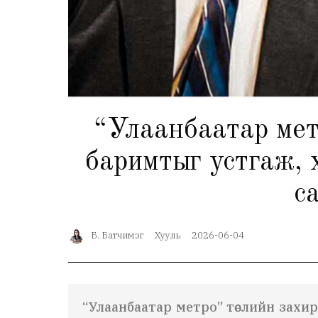
“Улаанбаатар мет
баримтыг устгаж, 
с
Б. Батчимэг
Хууль
2026-06-04
“Улаанбаатар метро” төслийн захи