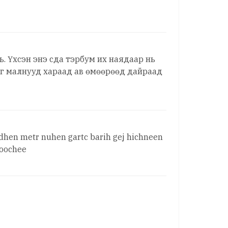
ь. Үхсэн энэ сда тэрбум их наядаар нь
эг малнууд хараад ав өмөөрөөд дайраад
edhen metr nuhen gartc barih gej hichneen
goochee