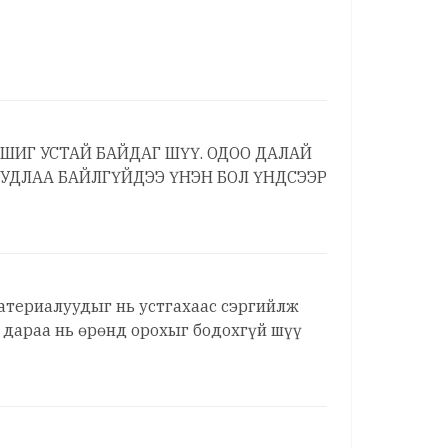
Й ШИГ УСТАЙ БАЙДАГ ШҮҮ. ОДОО ДАЛАЙ
ХУДЛАА БАЙЛГҮЙДЭЭ ҮНЭН БОЛ ҮНДСЭЭР
материалуудыг нь устгахаас сэргийлж
дараа нь өрөнд орохыг бодохгүй шүү