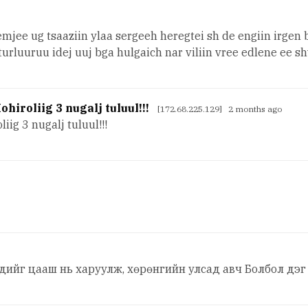
emjee ug tsaaziin ylaa sergeeh heregtei sh de engiin irgen
 turluuruu idej uuj bga hulgaich nar viliin vree edlene ee 
hiroliig 3 nugalj tuluul!!!
[172.68.225.129] 2 months ago
iig 3 nugalj tuluul!!!
дийг цааш нь харуулж, хөрөнгийн улсад авч Болбол дэг