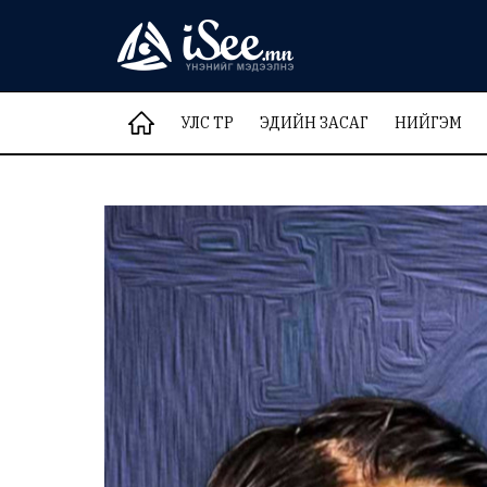
УЛС ТӨР
ЭДИЙН ЗАСАГ
НИЙГЭМ