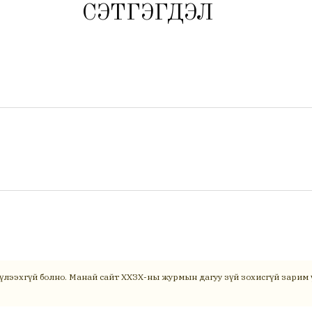
СЭТГЭГДЭЛ
үлээхгүй болно. Манай сайт ХХЗХ-ны журмын дагуу зүй зохисгүй зарим ү