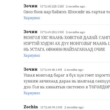
Зочин
[172.68.225.128] 2 months ago
Овоо боов нар байжээ. Шээсийг нь гартал т
Хариулах
Зочин
[172.69.252.190] 2 months ago
МОНГОЛ УЛС МААНЬ ХӨВСГӨЛ ДАЛАЙ. САНГИ
НЭРТЭЙ ХЭДЭН АХ ДҮҮ МОНГОЛЫГ МААНЬ 
НЬ УСТАГА. ӨВӨӨНӨ МАЙЗАГАНААД ОЧИЕ
Хариулах
Зочин
[172.69.45.149] 2 months ago
Ухвал монголд бараг л бүх хүн гэмт хэрэг
хувилж авчихаад дараа нь шалгаад санхүү
дээ. Гол нь хяналтын системээ л ТӨГӨЛД
Хариулах
Zochin
[172.68.93.138] 2 months ago