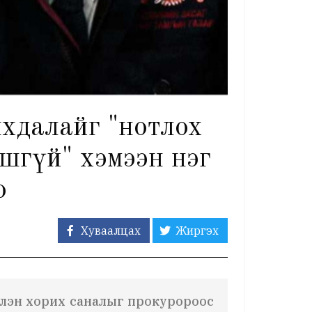
нхдалайг "нотлох
шгүй" хэмээн нэг
о
Хуваалцах
Жиргэх
үлэн хорих саналыг прокуророос