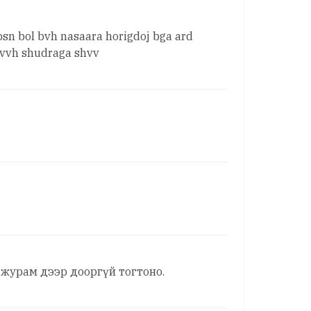
 bsn bol bvh nasaara horigdoj bga ard
shvvh shudraga shvv
 журам дээр дооргүй тогтоно.