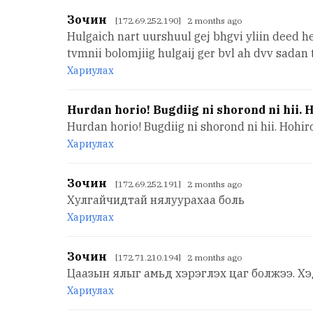
Зочин
[172.69.252.190] 2 months ago
Hulgaich nart uurshuul gej bhgvi yliin deed h
tvmnii bolomjiig hulgaij ger bvl ah dvv sadan
Хариулах
Hurdan horio! Bugdiig ni shorond ni hii. Ho
Hurdan horio! Bugdiig ni shorond ni hii. Hohirol
Хариулах
Зочин
[172.69.252.191] 2 months ago
Хулгайчидтай нялуурахаа боль
Хариулах
Зочин
[172.71.210.194] 2 months ago
Цаазын ялыг амьд хэрэглэх цаг болжээ. Хэ
Хариулах