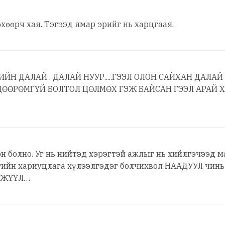
өхөөрч хая. Тэгээд ямар эрийг нь харцгаая.
ЙН ДАЛАЙ . ДАЛАЙ НУУР.....ГЭЭЛ ОЛОН САЙХАН ДАЛА
ЦӨӨРӨМГҮЙ БОЛТОЛ ЦӨЛМӨХ ГЭЖ БАЙСАН ГЭЭЛ АРАЙ 
тэн болно. Уг нь нийтэд хэрэгтэй ажлыг нь хийлгэчээд 
гийн хариуцлага хүлээлгэдэг болчихвол НААДУУЛ чинь 
ӨРЖҮҮЛ…