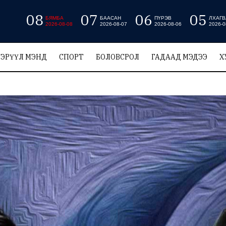
08
07
06
05
БЯМБА
БААСАН
ПҮРЭВ
ЛХАГВ
2026-08-08
2026-08-07
2026-08-06
2026-0
ЭРҮҮЛ МЭНД
СПОРТ
БОЛОВСРОЛ
ГАДААД МЭДЭЭ
Х