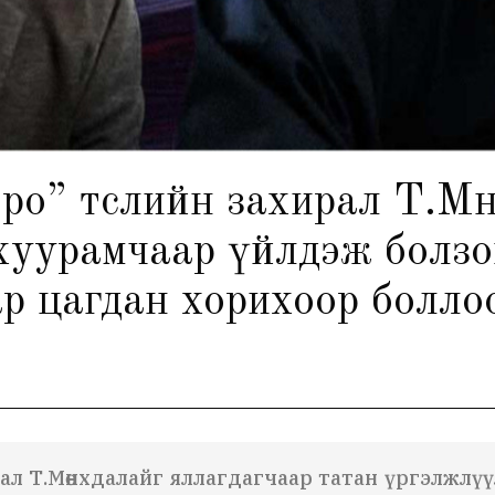
ро” төслийн захирал Т.Мө
хуурамчаар үйлдэж болзо
ар цагдан хорихоор болло
рал Т.Мөнхдалайг яллагдагчаар татан үргэлжлү