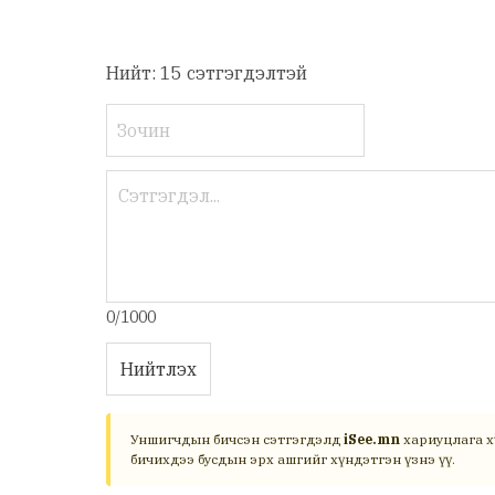
Нийт: 15 сэтгэгдэлтэй
0/1000
Нийтлэх
Уншигчдын бичсэн сэтгэгдэлд
iSee.mn
хариуцлага х
бичихдээ бусдын эрх ашгийг хүндэтгэн үзнэ үү.