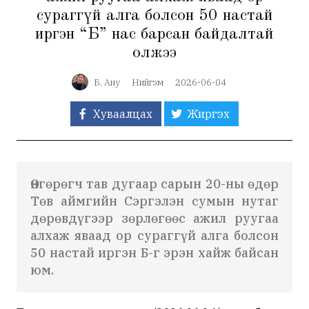
сураггүй алга болсон 50 настай
иргэн “Б” нас барсан байдалтай
олжээ
Б. Ану
Нийгэм
2026-06-04
Хуваалцах
Жиргэх
Өнгөрөгч тав дугаар сарын 20-ны өдөр
Төв аймгийн Сэргэлэн сумын нутаг
дөрөвдүгээр зөрлөгөөс ажил руугаа
алхаж яваад ор сураггүй алга болсон
50 настай иргэн Б-г эрэн хайж байсан
юм.