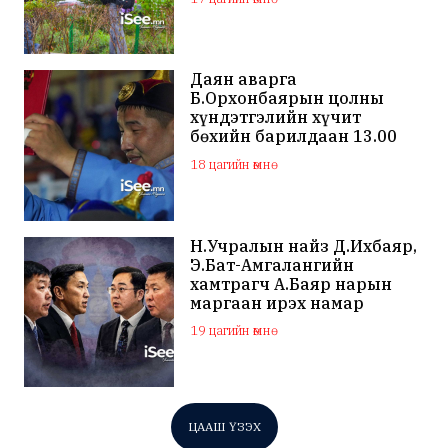
Даян аварга
Б.Орхонбаярын цолны
хүндэтгэлийн хүчит
бөхийн барилдаан 13.00
цагаас эхэлнэ
18 цагийн өмнө
Н.Учралын найз Д.Ихбаяр,
Э.Бат-Амгалангийн
хамтрагч А.Баяр нарын
маргаан ирэх намар
нийслэлийн МАН дахин
19 цагийн өмнө
хагарахыг харуулж байна
ЦААШ ҮЗЭХ