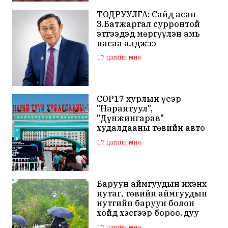
ТОДРУУЛГА: Сайд асан
З.Батжаргал сурронтой
этгээдэд мөргүүлэн амь
насаа алджээ
17 цагийн өмнө
COP17 хурлын үеэр
"Нарантуул",
"Дүнжингарав"
худалдааны төвийн авто
зогсоолыг хаана
17 цагийн өмнө
Баруун аймгуудын ихэнх
нутаг, төвийн аймгуудын
нутгийн баруун болон
хойд хэсгээр бороо, дуу
цахилгаантай аадар бороо
17 цагийн өмнө