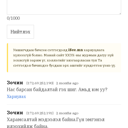
0/1000
Нийтлэх
Уншигчдын бичсэн сэтгэгдэлд
iSee.mn
хариуцлага
хүлээхгүй болно. Манай сайт ХХЗХ-ны журмын дагуу зүй
зохисгүй зарим үг, хэллэгийг хязгаарласан тул Та
сэтгэгдэл бичихдээ бусдын эрх ашгийг хүндэтгэн үзнэ үү.
Зочин
[172.69.252.190] 2 months ago
Нас барсан байдалтай гэх шиг. Амьд юм уу?
Хариулах
Зочин
[172.69.252.191] 2 months ago
Харамсалтай мэдээлэл байна.Гүн эмгэнэл
илэрхийлж байна.