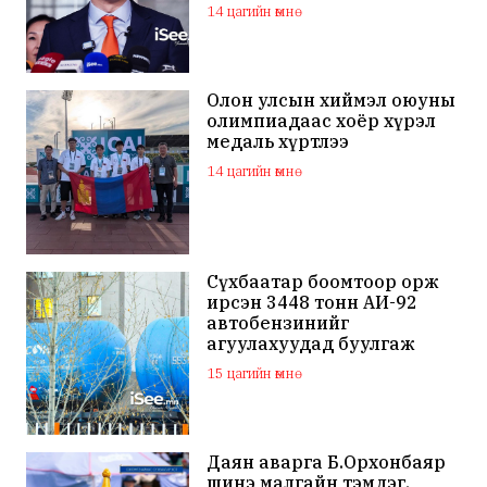
14 цагийн өмнө
Олон улсын хиймэл оюуны
олимпиадаас хоёр хүрэл
медаль хүртлээ
14 цагийн өмнө
Сүхбаатар боомтоор орж
ирсэн 3448 тонн АИ-92
автобензинийг
агуулахуудад буулгаж
байна
15 цагийн өмнө
Даян аварга Б.Орхонбаяр
шинэ малгайн тэмдэг,