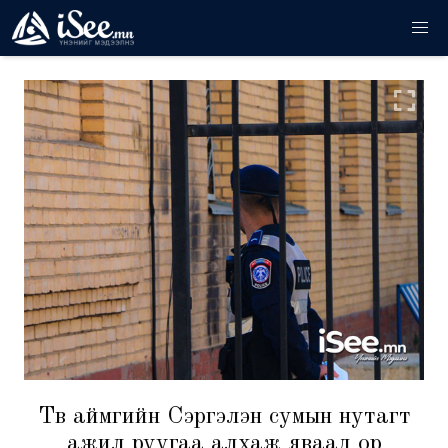
Төв аймгийн Сэргэлэн сумын нутагт
ажил руугаа алхаж яваад ор