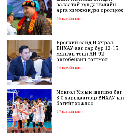
залаатай хүндэтгэлийн
арга хэмжээндээ оролцож
байна
16 цагийн өмнө
Ерөнхий сайд Н.Учрал
БНХАУ-аас сар бүр 12-15
мянган тонн АИ-92
автобензин тогтмол
нийлүүлэх хүсэлт тавилаа
16 цагийн өмнө
Монгол Улсын шигшээ баг
3:0 харьцаагаар БНХАУ-ын
багийг хожлоо
17 цагийн өмнө