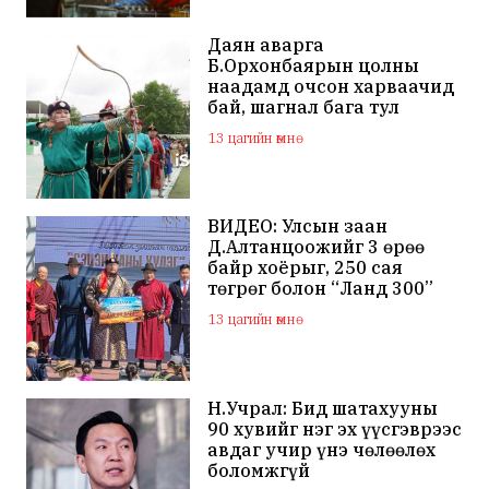
Даян аварга
Б.Орхонбаярын цолны
наадамд очсон харваачид
бай, шагнал бага тул
наадамд оролцохгүй
13 цагийн өмнө
гэдгээ мэдэгдлээ
ВИДЕО: Улсын заан
Д.Алтанцоожийг 3 өрөө
байр хоёрыг, 250 сая
төгрөг болон “Ланд 300”
маркийн автомашинаар
13 цагийн өмнө
мялаажээ
Н.Учрал: Бид шатахууны
90 хувийг нэг эх үүсгэврээс
авдаг учир үнэ чөлөөлөх
боломжгүй