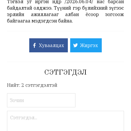
Тэгвэл уг иргэн өнөөдөр /2026.06.04/ нас барсан
байдалтай олджээ. Түүний гэр бүлийхний зүгээс
эрлийн ажиллагааг албан ёсоор зогсоож
байгаагаа мэдэгдсэн байна.
Хуваалцах
Жиргэх
СЭТГЭГДЭЛ
Нийт: 2 сэтгэгдэлтэй