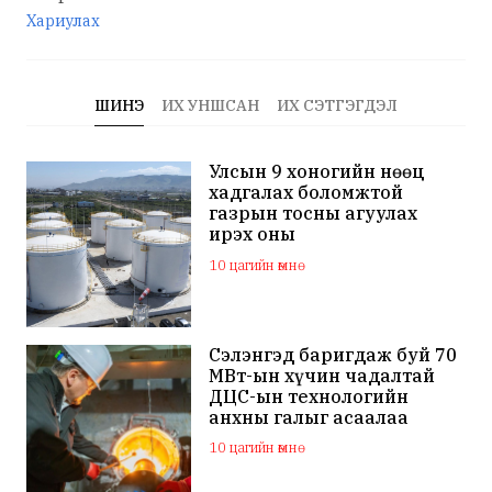
Хариулах
ШИНЭ
ИХ УНШСАН
ИХ СЭТГЭГДЭЛ
Улсын 9 хоногийн нөөц
хадгалах боломжтой
газрын тосны агуулах
ирэх оны
арванхоёрдугаар сар
10 цагийн өмнө
ашиглалтад орно
Сэлэнгэд баригдаж буй 70
МВт-ын хүчин чадалтай
ДЦС-ын технологийн
анхны галыг асаалаа
10 цагийн өмнө