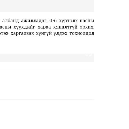
 албанд ажилладаг, 0-6 хүртэлх насны
асны хүүхдийг хараа хяналтгүй орхих,
тээ харгалзах хүнгүй үлдэх тохиолдол