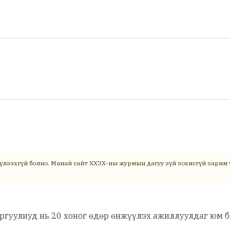
үлээхгүй болно. Манай сайт ХХЗХ-ны журмын дагуу зүй зохисгүй зарим ү
ргуулиуд нь 20 хоног өдөр өнжүүлэх ажиллуулдаг юм б