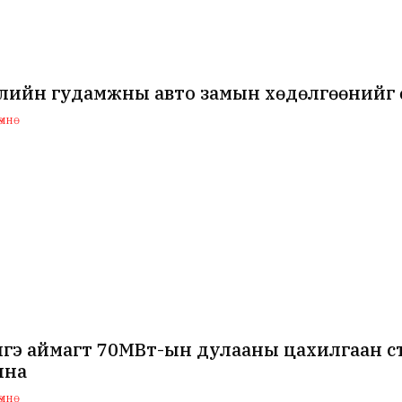
ийн гудамжны авто замын хөдөлгөөнийг өн
мнө
нгэ аймагт 70МВт-ын дулааны цахилгаан с
лна
мнө