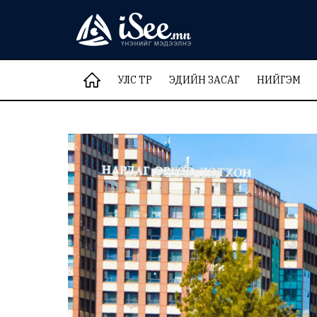
УЛС ТӨР
ЭДИЙН ЗАСАГ
НИЙГЭМ