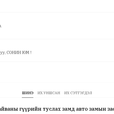
.
уу, СОНИН ЮМ !
ШИНЭ
ИХ УНШСАН
ИХ СЭТГЭГДЭЛ
йваны гүүрийн туслах замд авто замын за