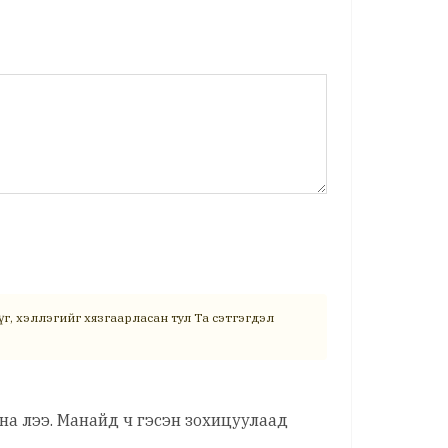
г, хэллэгийг хязгаарласан тул Та сэтгэгдэл
на лээ. Манайд ч гэсэн зохицуулаад