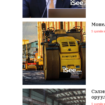
Монел
5 цагийн ө
Сэлэ
оруу
5 цагийн ө