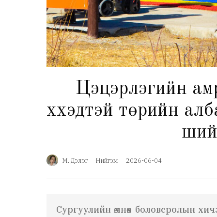
Цэцэрлэгийн амр
хүүхэдтэй төрийн а
ший
М. Дэлэг
Нийгэм
2026-06-04
Сургуулийн өмнөх боловсролын хич