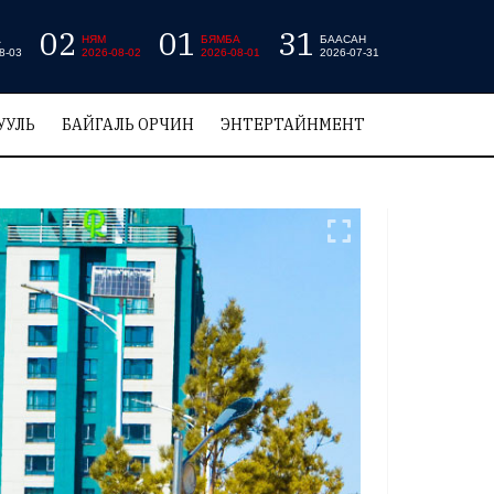
02
01
31
А
НЯМ
БЯМБА
БААСАН
8-03
2026-08-02
2026-08-01
2026-07-31
УУЛЬ
БАЙГАЛЬ ОРЧИН
ЭНТЕРТАЙНМЕНТ