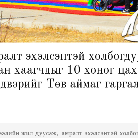
алт эхэлсэнтэй холбогду
лбан хаагчдыг 10 хоног ц
двэрийг Төв аймаг гарга
ээлийн жил дуусаж, амралт эхэлсэнтэй холбог