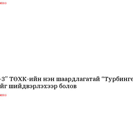
мнө
-3” ТӨХК-ийн нэн шаардлагатай “Турбинг
ийг шийдвэрлэхээр болов
мнө