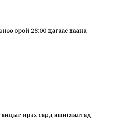
өө орой 23:00 цагаас хаана
танцыг ирэх сард ашиглалтад