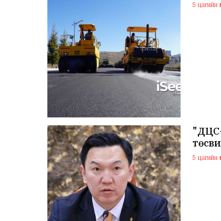
5 цагийн ө
"ДЦС
төсв
5 цагийн ө