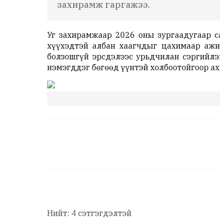
захирамж гаргажээ.
Уг захирамжаар 2026 оны зургаадугаар с
хүүхэдтэй албан хаагчдыг цахимаар ажил
болзошгүй эрсдэлээс урьдчилан сэргийлэ
нэмэгддэг бөгөөд үүнтэй холбоотойгоор аху
Нийт: 4 сэтгэгдэлтэй