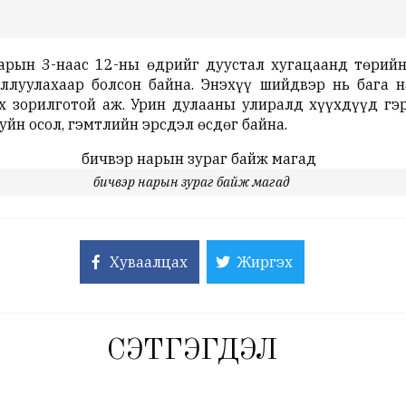
арын 3-наас 12-ны өдрийг дуустал хугацаанд төрийн
луулахаар болсон байна. Энэхүү шийдвэр нь бага н
х зорилготой аж. Урин дулааны улиралд хүүхдүүд гэр
йн осол, гэмтлийн эрсдэл өсдөг байна.
бичвэр нарын зураг байж магад
Хуваалцах
Жиргэх
СЭТГЭГДЭЛ