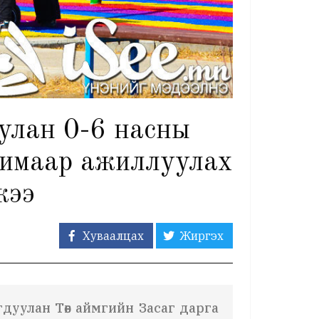
улан 0-6 насны
ахимаар ажиллуулах
жээ
Хуваалцах
Жиргэх
дуулан Төв аймгийн Засаг дарга