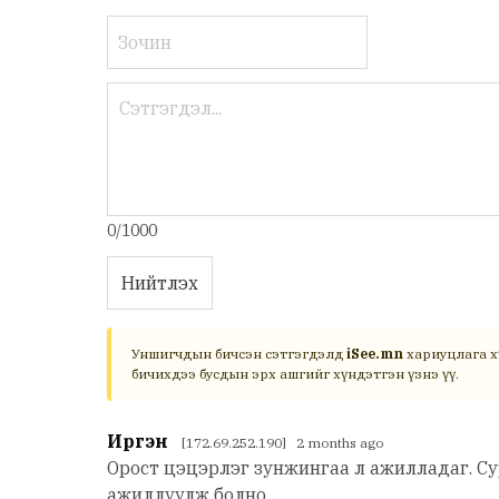
0/1000
Нийтлэх
Уншигчдын бичсэн сэтгэгдэлд
iSee.mn
хариуцлага х
бичихдээ бусдын эрх ашгийг хүндэтгэн үзнэ үү.
Иргэн
[172.69.252.190] 2 months ago
Орост цэцэрлэг зунжингаа л ажилладаг. Су
ажиллуулж болно