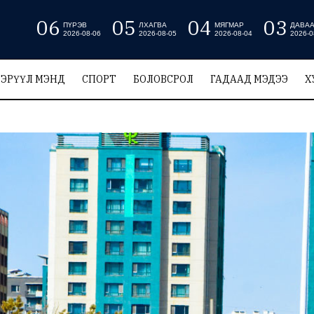
06
05
04
03
ПҮРЭВ
ЛХАГВА
МЯГМАР
ДАВА
2026-08-06
2026-08-05
2026-08-04
2026-0
ЭРҮҮЛ МЭНД
СПОРТ
БОЛОВСРОЛ
ГАДААД МЭДЭЭ
Х