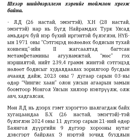
Шүүхээр шийдвэрлүүлсэн хэргийг тоймлон хүргэж
байна.
- Л.Д (26 настай, эмэгтэй), Х.Н (28 настай,
эмэгтэй) нар нь Бүгд Найрамдах Турк Улсад
амьдарч буй нэр бүхий иргэнтэй бүлэглэн, НҮБ-
ын 1971 оны “Сэтгэцэд нөлөөлөх бодисын тухай
конвенц”-ийн II жагсаалтад багтсан
метамфетамины агууламжтай, “мөс” гэх
нэршилтэй, нийт 239,4 грамм жинтэй сэтгэцэд
нөлөөт бодисыг худалдаалах зорилгоор бусдын
ачаанд дайж, 2023 оны 7 дугаар сарын 03-ны
өдөр “Чингис хаан” олон улсын агаарын замын
боомтоор Монгол Улсын хилээр нэвтрүүлж, олж
авч, хадгалсан,
Мөн Л.Д нь дээрх гэмт хэрэгтээ шалгагдаж байх
хугацаандаа Б.Х (26 настай, эмэгтэй)-тэй
бүлэглэн 2024 оны 11 дүгээр сарын 21-ний өдөр
Баянгол дүүргийн 9 дүгээр хорооны нутаг
дэвсгэрт байрлах Э нэртэй зочид буудлын