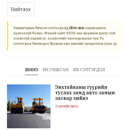
Нийтлэх
Уншигчдын бичсэн сэтгэгдэлд
iSee.mn
хариуцлага
хүлээхгүй болно. Манай сайт ХХЗХ-ны журмын дагуу зүй
зохисгүй зарим үг, хэллэгийг хязгаарласан тул Та
сэтгэгдэл бичихдээ бусдын эрх ашгийг хүндэтгэн үзнэ үү.
ШИНЭ
ИХ УНШСАН
ИХ СЭТГЭГДЭЛ
Энхтайваны гүүрийн
туслах замд авто замын
засвар хийнэ
9 цагийн өмнө