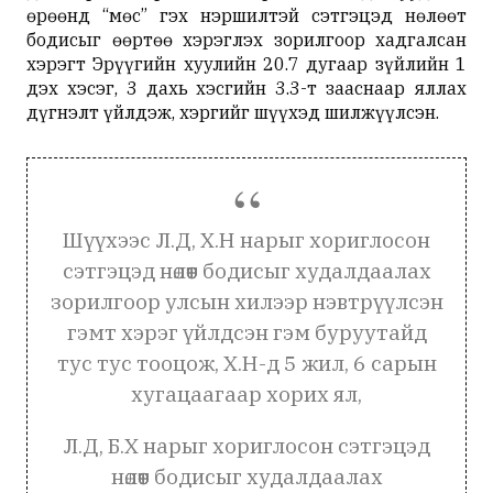
өрөөнд “мөс” гэх нэршилтэй сэтгэцэд нөлөөт
бодисыг өөртөө хэрэглэх зорилгоор хадгалсан
хэрэгт Эрүүгийн хуулийн 20.7 дугаар зүйлийн 1
дэх хэсэг, 3 дахь хэсгийн 3.3-т зааснаар яллах
дүгнэлт үйлдэж, хэргийг шүүхэд шилжүүлсэн.
Шүүхээс Л.Д, Х.Н нарыг хориглосон
сэтгэцэд нөлөөт бодисыг худалдаалах
зорилгоор улсын хилээр нэвтрүүлсэн
гэмт хэрэг үйлдсэн гэм буруутайд
тус тус тооцож, Х.Н-д 5 жил, 6 сарын
хугацаагаар хорих ял,
Л.Д, Б.Х нарыг хориглосон сэтгэцэд
нөлөөт бодисыг худалдаалах