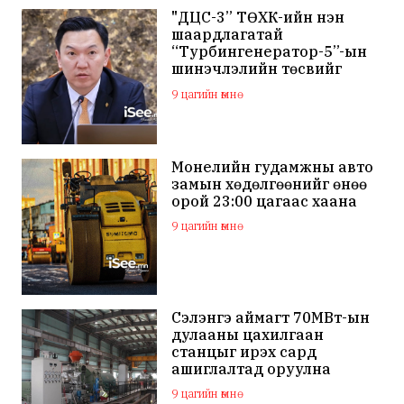
"ДЦС-3” ТӨХК-ийн нэн
шаардлагатай
“Турбингенератор-5”-ын
шинэчлэлийн төсвийг
шийдвэрлэхээр болов
9 цагийн өмнө
Монелийн гудамжны авто
замын хөдөлгөөнийг өнөө
орой 23:00 цагаас хаана
9 цагийн өмнө
Сэлэнгэ аймагт 70МВт-ын
дулааны цахилгаан
станцыг ирэх сард
ашиглалтад оруулна
9 цагийн өмнө