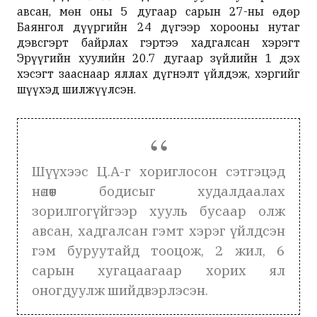
авсан, мөн оны 5 дугаар сарын 27-ны өдөр
Баянгол дүүргийн 24 дүгээр хорооны нутаг
дэвсгэрт байрлах гэртээ хадгалсан хэрэгт
Эрүүгийн хуулийн 20.7 дугаар зүйлийн 1 дэх
хэсэгт зааснаар яллах дүгнэлт үйлдэж, хэргийг
шүүхэд шилжүүлсэн.
Шүүхээс Ц.А-г хориглосон сэтгэцэд
нөлөөт бодисыг худалдаалах
зорилгогүйгээр хууль бусаар олж
авсан, хадгалсан гэмт хэрэг үйлдсэн
гэм буруутайд тооцож, 2 жил, 6
сарын хугацаагаар хорих ял
оногдуулж шийдвэрлэсэн.