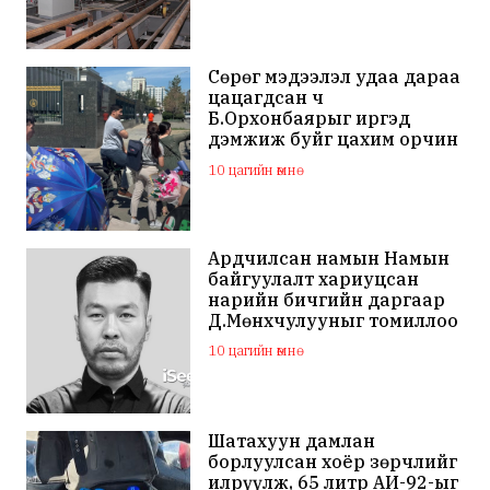
Сөрөг мэдээлэл удаа дараа
цацагдсан ч
Б.Орхонбаярыг иргэд
дэмжиж буйг цахим орчин
дахь сэтгэгдэл харууллаа
10 цагийн өмнө
Ардчилсан намын Намын
байгуулалт хариуцсан
нарийн бичгийн даргаар
Д.Мөнхчулууныг томиллоо
10 цагийн өмнө
Шатахуун дамлан
борлуулсан хоёр зөрчлийг
илрүүлж, 65 литр АИ-92-ыг