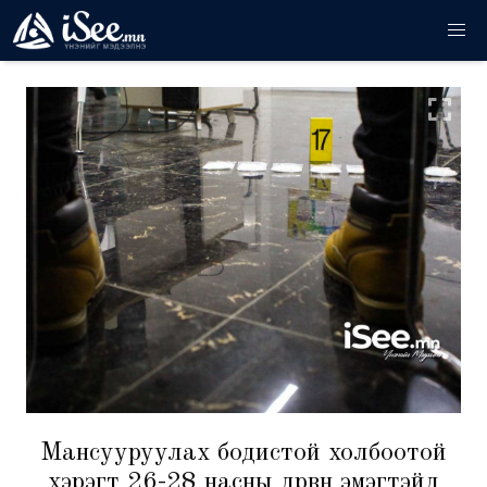
Мансууруулах бодистой холбоотой
хэрэгт 26-28 насны дөрвөн эмэгтэйд