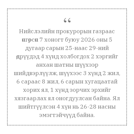
Нийслэлийн прокурорын газраас
өнгөрсөн 7 хоногт буюу 2026 оны 5
дугаар сарын 25-наас 29-ний
өдрүүдэд 4 хүнд холбогдох 2 хэргийг
анхан шатны шүүхээр
шийдвэрлүүлж, шүүхээс 3 хүнд 2 жил,
6 сараас 8 жил, 6 сарын хугацаатай
хорих ял, 1 хүнд зорчих эрхийг
хязгаарлах ял оногдуулсан байна. Ял
шийтгүүлсэн 4 хүн нь 26-28 насны
эмэгтэйчүүд байна.