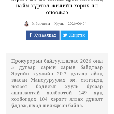
найм хүртэл жилийн хорих ял
оноожээ
Б. Батчимэг
Хууль
2026-06-04
Хуваалцах
Жиргэх
Прокурорын байгууллагаас 2026 оны
5 дугаар сарын сарын байдлаар
Эрүүгийн хуулийн 20.7 дугаар зүйлд
заасан Мансууруулах эм, сэтгэцэд
нөлөөт бодисыг хууль бусаар
ашиглахтай холбоотой 149 хүнд
холбогдох 104 хэрэгт яллах дүгнэлт
үйлдэж, шүүхэд шилжүүлсэн байна.