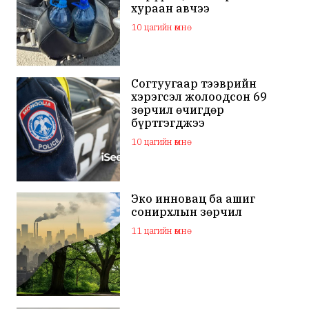
хураан авчээ
10 цагийн өмнө
Согтуугаар тээврийн
хэрэгсэл жолоодсон 69
зөрчил өчигдөр
бүртгэгджээ
10 цагийн өмнө
Эко инновац ба ашиг
сонирхлын зөрчил
11 цагийн өмнө