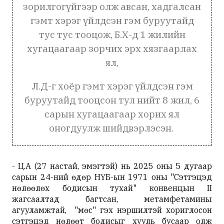
зорилгогүйгээр олж авсан, хадгалсан
гэмт хэрэг үйлдсэн гэм буруутайд
тус тус тооцож, Б.Х-д 1 жилийн
хугацаагаар зорчих эрх хязгаарлах
ял,
Л.Д-г хоёр гэмт хэрэг үйлдсэн гэм
буруутайд тооцсон тул нийт 8 жил, 6
сарын хугацаагаар хорих ял
оногдуулж шийдвэрлэсэн.
- Ц.А (27 настай, эмэгтэй) нь 2025 оны 5 дугаар
сарын 24-ний өдөр НҮБ-ын 1971 оны "Сэтгэцэд
нөлөөлөх бодисын тухай" конвенцын II
жагсаалтад багтсан, метамфетамины
агууламжтай, "мөс" гэх нэршилтэй хориглосон
сэтгэцэд нөлөөт бодисыг хууль бусаар олж