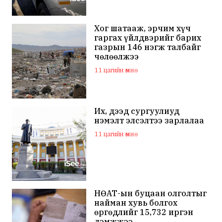
Хог шатааж, эрчим хүч
гаргах үйлдвэрийг барих
газрын 146 нэгж талбайг
чөлөөлжээ
11 цагийн өмнө
Их, дээд сургуулиуд
нэмэлт элсэлтээ зарлалаа
11 цагийн өмнө
НӨАТ-ын буцаан олголтыг
найман хувь болгох
өргөдлийг 15,732 иргэн
дэмжжээ