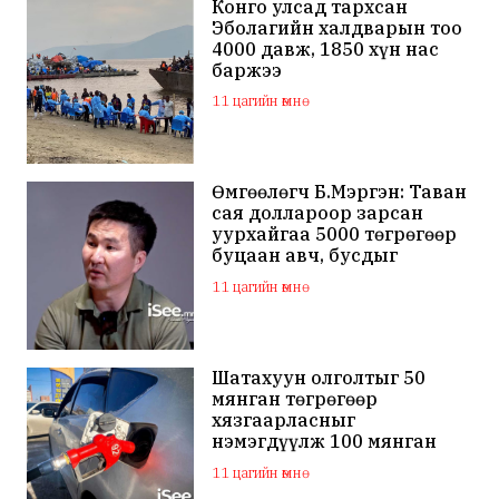
Конго улсад тархсан
Эболагийн халдварын тоо
4000 давж, 1850 хүн нас
баржээ
11 цагийн өмнө
Өмгөөлөгч Б.Мэргэн: Таван
сая доллароор зарсан
уурхайгаа 5000 төгрөгөөр
буцаан авч, бусдыг
залилсан Ө.Ганзоригийн
11 цагийн өмнө
өмгөөлөгч ёс зүйгүйгээр
бусдын нэр хүндэд
халдаж, худал мэдээлэл
тараалаа
Шатахуун олголтыг 50
мянган төгрөгөөр
хязгаарласныг
нэмэгдүүлж 100 мянган
төгрөгт хүргэхээр судалж
11 цагийн өмнө
байна