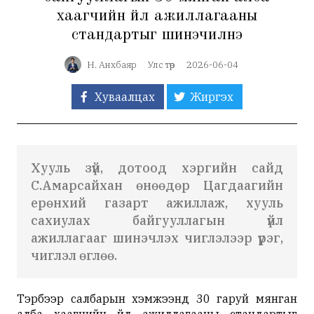
хаагчийн үйл ажиллагааны
стандартыг шинэчилнэ
Н. Анхбаяр
Улс төр
2026-06-04
Хуваалцах
Жиргэх
Хууль зүй, дотоод хэргийн сайд
С.Амарсайхан өнөөдөр Цагдаагийн
ерөнхий газарт ажиллаж, хууль
сахиулах байгууллагын үйл
ажиллагааг шинэчлэх чиглэлээр үүрэг,
чиглэл өглөө.
Тэрбээр салбарын хэмжээнд 30 гаруй мянган