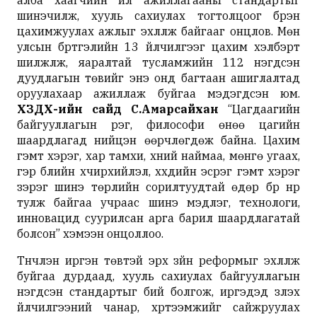
алба хаагчийн үйл ажиллагааны стандартыг
шинэчилж, хууль сахиулах тогтолцоог бүрэн
цахимжуулах ажлыг эхлүүлж байгааг онцлов. Мөн
улсын бүртгэлийн 13 үйлчилгээг цахим хэлбэрт
шилжүүлж, яаралтай тусламжийн 112 нэгдсэн
дуудлагын төвийг энэ онд багтаан ашиглалтад
оруулахаар ажиллаж буйгаа мэдэгдсэн юм.
ХЗДХ-ийн сайд С.Амарсайхан
“Цагдаагийн
байгууллагын үүрэг, философи өнөө цагийн
шаардлагад нийцэн өөрчлөгдөж байна. Цахим
гэмт хэрэг, хар тамхи, хүний наймаа, мөнгө угаах,
гэр бүлийн хүчирхийлэл, хүүхдийн эсрэг гэмт хэрэг
зэрэг шинэ төрлийн сорилтуудтай өдөр бүр нүүр
тулж байгаа учраас шинэ мэдлэг, технологи,
инновацид суурилсан арга барил шаардлагатай
болсон” хэмээн онцоллоо.
Түүнчлэн иргэн төвтэй эрх зүйн реформыг эхлүүлж
буйгаа дурдаад, хууль сахиулах байгууллагын
нэгдсэн стандартыг бий болгож, иргэдэд үзүүлэх
үйлчилгээний чанар, хүртээмжийг сайжруулах