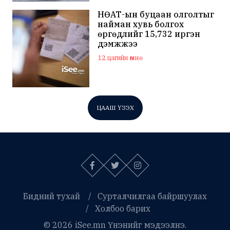
НӨАТ-ын буцаан олголтыг
найман хувь болгох
өргөдлийг 15,732 иргэн
дэмжжээ
12 цагийн өмнө
ЦААШ ҮЗЭХ
Бидний тухай
Сурталчилгаа байршуулах
Холбоо барих
© 2026 iSee.mn Үнэнийг мэдээлнэ.