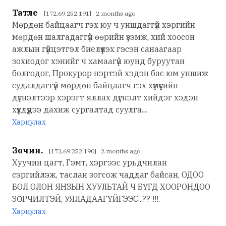
Татле
[172.69.252.191] 2 months ago
Мөрдөн байцаагч гэх юу ч уншдаггүй хэргийн
мөрдөн шалгадаггүй өөрийн үзэмж, хий хоосон
ажлын гүйцэтгэл биелүүлэх гэсэн санаагаар
зохиодог хэнийг ч хамаагүй юунд буруутан
болгодог, Прокурор нэртэй хэдэн бас юм уншиж
судалдаггүй мөрдөн байцаагч гэх хүмүүсийн
дүгнэлтээр хэрэгт яллах дүгнэлт хийдэг хэдэн
хүүхдүүдээ дахиж сургалтад суулга....
Хариулах
Зочин.
[172.69.252.190] 2 months ago
Хуучин цагт, Гэмт, хэргээс урьдчилан
сэргийлэж, таслан зогсож чаддаг байсан, ОДОО
БОЛ ОЛОН ЯНЗЫН ХУУЛЬТАЙ Ч БҮГД ХООРОНДОО
ЗӨРЧИЛТЭЙ, УЯЛАДААГҮЙГЭЭС...?? !!!.
Хариулах