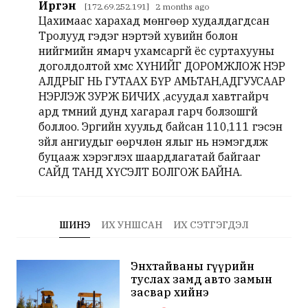
Иргэн
[172.69.252.191] 2 months ago
Цахимаас харахад мөнгөөр худалдагдсан
Тролууд гэдэг нэртэй хувийн болон
нийгмийн ямарч ухамсаргүй ёс суртахууны
доголдолтой хүмүүс ХҮНИЙГ ДОРОМЖЛОЖ НЭР
АЛДРЫГ НЬ ГУТААХ БҮР АМЬТАН,АДГУУСААР
НЭРЛЭЖ ЗУРЖ БИЧИХ ,асуудал хавтгайрч
ард түмний дунд хагарал гарч болзошгүй
боллоо. Эрүүгийн хуульд байсан 110,111 гэсэн
зүйл ангиудыг өөрчлөн ялыг нь нэмэгдүүлж
буцааж хэрэглэх шаардлагатай байгааг
САЙД ТАНД ХҮСЭЛТ БОЛГОЖ БАЙНА.
ШИНЭ
ИХ УНШСАН
ИХ СЭТГЭГДЭЛ
Энхтайваны гүүрийн
туслах замд авто замын
засвар хийнэ