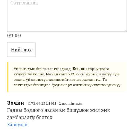
0/1000
Нийтлэх
Уншигчдын бичсэн сэтгэгдэлд
iSee.mn
хариуцлага
хүлээхгүй болно. Манай сайт ХХЗХ-ны журмын дагуу зүй
зохисгүй зарим үг, хэллэгийг хязгаарласан тул Та
сэтгэгдэл бичихдээ бусдын эрх ашгийг хүндэтгэн үзнэ үү.
Зочин
[172.69.252.191] 2 months ago
Гадны бодлого явсан вм бишүү олон жил эмх
замбараагүй болгох
Хариулах