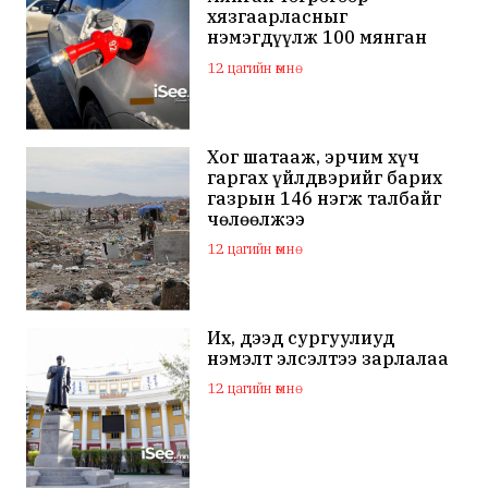
хязгаарласныг
нэмэгдүүлж 100 мянган
төгрөгт хүргэхээр судалж
12 цагийн өмнө
байна
Хог шатааж, эрчим хүч
гаргах үйлдвэрийг барих
газрын 146 нэгж талбайг
чөлөөлжээ
12 цагийн өмнө
Их, дээд сургуулиуд
нэмэлт элсэлтээ зарлалаа
12 цагийн өмнө