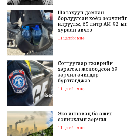
Шатахуун дамлан
борлуулсан хоёр зөрчлийг
илрүүлж, 65 литр АИ-92-ыг
хураан авчээ
11 цагийн өмнө
Согтуугаар тээврийн
хэрэгсэл жолоодсон 69
зөрчил өчигдөр
бүртгэгджээ
11 цагийн өмнө
Эко инновац ба ашиг
сонирхлын зөрчил
11 цагийн өмнө