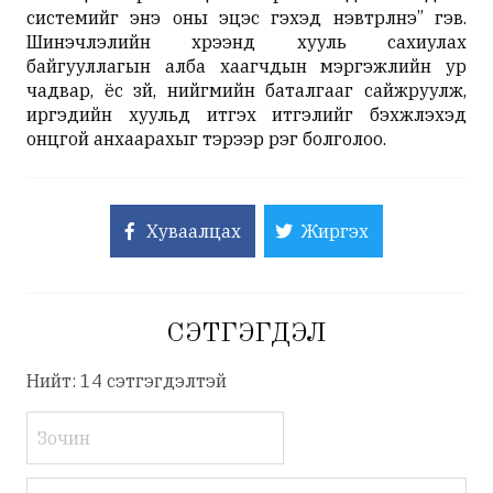
системийг энэ оны эцэс гэхэд нэвтрүүлнэ” гэв.
Шинэчлэлийн хүрээнд хууль сахиулах
байгууллагын алба хаагчдын мэргэжлийн ур
чадвар, ёс зүй, нийгмийн баталгааг сайжруулж,
иргэдийн хуульд итгэх итгэлийг бэхжүүлэхэд
онцгой анхаарахыг тэрээр үүрэг болголоо.
Хуваалцах
Жиргэх
СЭТГЭГДЭЛ
Нийт: 14 сэтгэгдэлтэй