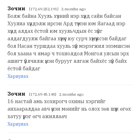
Зочин
[172.69.252.191] 2 months ago
Болж байна Хууль хүчний нэр хүнд сайн байсан
Хуулиа хүндэлж ирсэн Ард түмэн юм Яагаад нэр
хүнд алдах ёстой юм хуульчдын ёс зүйг
алдагдуулж байгаа хүмүүс юу сурч хүмүүжсэн байдаг
бол Насан туршдаа хууль зүй мэрэгжил эзэмшсэн
бол хаана ч ямар ч тохиолдол Монгол улсын эрх
ашигт үйлчилж үнэн бурууг ялгаж байхёс зүй байх
ёстой байдаг
Хариулах
Зочин
[172.69.45.148] 2 months ago
16 настай амь хохирогч охины хэргийг
анхааралдаа авч үнэн мөнийг нь олох зөв шүүж өгөх
хатуу үүрэг өгч ажиллаач
Хариулах