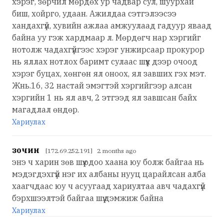
хэрэг, зөрчил мөрдөх ур чадвар сул, шуурхай
биш, хойрго, удаан. Ажилдаа сэтгэлээсээ
хандахгүй, хувийн ажлаа амжуулаад гадуур яваад
байна уу гэж хардмаар л. Мөрдөгч нар хэргийг
нотолж чадахгүйгээс хэрэг унжирсаар прокурор
нь яллах нотлох баримт сулаас шүүх дээр очоод
хэрэг буцах, хөнгөн ял оноох, ял завших гэх мэт.
Жнь.16, 32 настай эмэгтэй хэргийгээр алсан
хэргийн 1 нь ял авч, 2 этгээд ял завшсан байх
магадлал өндөр.
Хариулах
зочин
[172.69.252.191] 2 months ago
энэ ч харин зөв шүү.одоо хаана юу болж байгаа нь
мэдэгдэхгүй нэг их албаны нууц царайлсан алба
хаагчдаас юу ч асуугаад хариултаа авч чадахгүй
бэрхшээлтэй байгаа шүү.дэмжиж байна
Хариулах