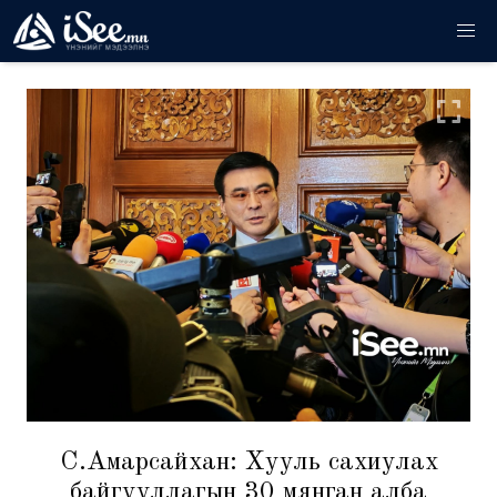
С.Амарсайхан: Хууль сахиулах
байгууллагын 30 мянган алба