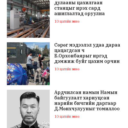
дулааны цахилгаан
станцыг ирэх сард
ашиглалтад оруулна
10 цагийн өмнө
Сөрөг мэдээлэл удаа дараа
цацагдсан ч
Б.Орхонбаярыг иргэд
дэмжиж буйг цахим орчин
дахь сэтгэгдэл харууллаа
10 цагийн өмнө
Ардчилсан намын Намын
байгуулалт хариуцсан
нарийн бичгийн даргаар
Д.Мөнхчулууныг томиллоо
10 цагийн өмнө