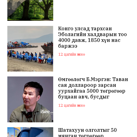
Конго улсад тархсан
Эболагийн халдварын тоо
4000 давж, 1850 хүн нас
баржээ
12 цагийн өмнө
Өмгөөлөгч Б.Мэргэн: Таван
сая доллароор зарсан
уурхайгаа 5000 төгрөгөөр
буцаан авч, бусдыг
залилсан Ө.Ганзоригийн
12 цагийн өмнө
өмгөөлөгч ёс зүйгүйгээр
бусдын нэр хүндэд
халдаж, худал мэдээлэл
тараалаа
Шатахуун олголтыг 50
мянган төгрөгөөр