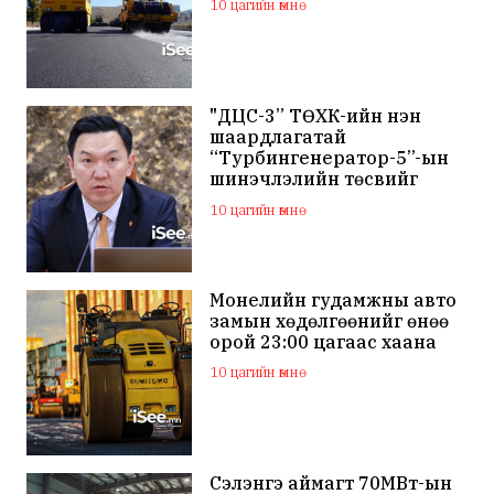
10 цагийн өмнө
"ДЦС-3” ТӨХК-ийн нэн
шаардлагатай
“Турбингенератор-5”-ын
шинэчлэлийн төсвийг
шийдвэрлэхээр болов
10 цагийн өмнө
Монелийн гудамжны авто
замын хөдөлгөөнийг өнөө
орой 23:00 цагаас хаана
10 цагийн өмнө
Сэлэнгэ аймагт 70МВт-ын