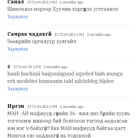
Санал
[172.69.252.191] 2 months ago
Шинэчлэх нэрээр Хуучин хэргүүдээ устгахнээ
Хариулах
Самраа чадахгүй
[172.69.252.191] 2 months ago
Зөөврийн оргилуур хулгайч
Хариулах
z
[172.68.93.139] 2 months ago
huuli huchinii baiguulaguud irgeded bish mungu
erh medeltei humuusin tald uilchildeg bljdee
Хариулах
Иргэн
[172.69.252.190] 2 months ago
МАН -АН мафиууд сүүлийн 36- жил янз бүрийн хууль
тогтоомж шинээр бий болгосон тэгээд өөдөлсөн
юм нэг ч байхгүй!! Ккк МАН мафиууд байгаа цагт
Монгол улс өөдлөхгүй нь тодорхой