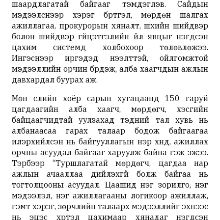
шаардлагатай байгааг тэмдэглэв. Сайдын
мэдээлснээр хэрэг бүртгэл, мөрдөн шалгах
ажиллагаа, прокурорын хяналт, шүүхийн шийдвэр
болон шийдвэр гүйцэтгэлийн үйл явцыг нэгдсэн
цахим системд холбохоор төлөвлөжээ.
Ингэснээр иргэдэд нээлттэй, ойлгомжтой
мэдээллийн орчин бүрдэж, алба хаагчдын ажлын
давхардал буурах аж.
Мөн сүүлийн хоёр сарын хугацаанд 150 гаруй
цагдаагийн алба хаагч, мөрдөгч, хэсгийн
байцаагчидтай уулзахад тэдний тал хувь нь
албанаасаа гарах талаар бодож байгаагаа
илэрхийлсэн нь байгууллагын нэр хүнд, ажиллах
орчны асуудал байгааг харуулж байна гэж үзжээ.
Тэрбээр “Туршлагатай мөрдөгч, цагдаа нар
ажлын ачааллаа дийлэхгүй болж байгаа нь
тогтолцооны асуудал. Цаашид нэг зорилго, нэг
мэдээлэл, нэг ажиллагааны логикоор ажиллаж,
гэмт хэрэг, зөрчлийн талаарх мэдээллийг эхнээс
нь эцэс хүртэл цахимаар хянадаг нэгдсэн