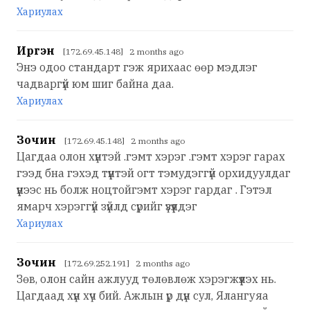
Хариулах
Иргэн
[172.69.45.148] 2 months ago
Энэ одоо стандарт гэж ярихаас өөр мэдлэг
чадваргүй юм шиг байна даа.
Хариулах
Зочин
[172.69.45.148] 2 months ago
Цагдаа олон хүнтэй .гэмт хэрэг .гэмт хэрэг гарах
гээд бна гэхэд түүнтэй огт тэмудэггүй орхидуулдаг
үүнээс нь болж ноцтойгэмт хэрэг гардаг . Гэтэл
ямарч хэрэггүй зүйлд сүрийг үзүүлдэг
Хариулах
Зочин
[172.69.252.191] 2 months ago
Зөв, олон сайн ажлууд төлөвлөж хэрэгжүүлэх нь.
Цагдаад хүн хүч бий. Ажлын үр дүн сул, Ялангуяа