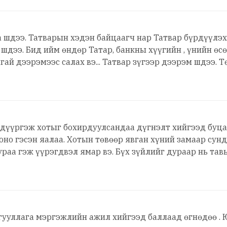
 шдээ. Татварын хэдэн байцаагч нар Татвар бүрдүүлэх
дээ. Бид ийм өндөр Татар, банкны хүүгийн , үнийн өсөл
ай дээрэмээс салах вэ... Татвар зүгээр дээрэм шдээ. 
дүүргэж хотыг бохирдуулсандаа дүгнэлт хийгээд буцаа
оно гэсэн яалаа. Хотын төвөөр явган хүний замаар сун
ураа гэж үүрэгдвэл ямар вэ. Бүх зүйлийг дураар нь та
уллага мэргэжлийн ажил хийгээд баллаад өгнөдөө . Ю