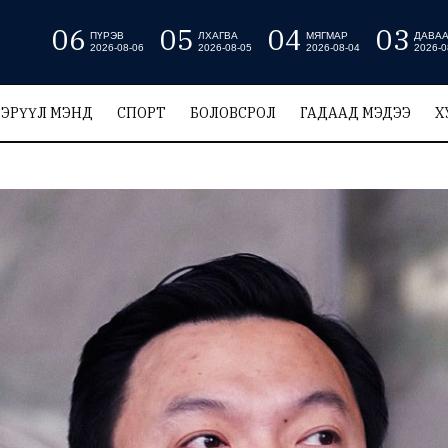
06
05
04
03
ПҮРЭВ
ЛХАГВА
МЯГМАР
ДАВА
2026-08-06
2026-08-05
2026-08-04
2026-0
ЭРҮҮЛ МЭНД
СПОРТ
БОЛОВСРОЛ
ГАДААД МЭДЭЭ
Х