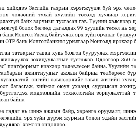
эл хийхдээ Засгийн газрын хэрэгжүүлж буй эрх чөлө
эрх чөлөөний тухай хуулийн төсөлд хуулиар хоригл
рлахгүй байх зарчмыг тусгасан гэв. Түүний хэлснээр 
омжгүй болох бөгөөд дагалдах 99 хуулийн төсөл нь х
 банк Монгол Улсад байгуулах эрх зүйн орчныг бүрдүү
ын OTP банк Монголбанкны урилгаар Монголд ирэхээр б
утган татварыг таван хувь болгон бууруулах, мэргэжл
г шилжүүлэх зохицуулалтыг тусгажээ. Одоогоор 360 
нес” платформыг нээхээр төлөвлөсөн байна. Хуулийн т
 салбарын ажилтнуудыг ажлын байрны төлбөрөөс бүр
хугацаатай, энгийн зөвшөөрлийг таван жилийн хугаца
оог багасгаж, хиймэл оюун ухаанд суурилсан зохиц
бүртгэгдэх мэдээллийн технологийн зориулалттай 
сан байна.
өө гэдэг нь шинэ ажлын байр, хөрөнгө оруулалт, шинэ
хөгжлийн, эрх зүйн дүрэм журмын болон эдийн засгий
дүүллээ” хэмээн онцоллоо.