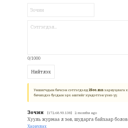
0/1000
Нийтлэх
Уншигчдын бичсэн сэтгэгдэлд
iSee.mn
хариуцлага х
бичихдээ бусдын эрх ашгийг хүндэтгэн үзнэ үү.
Зочин
[172.68.93.138] 2 months ago
Хууль журмаа л зөв, шударга байхаар боло
Хариулах