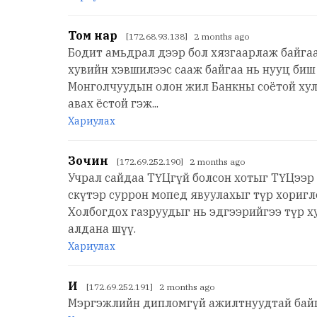
Том нар
[172.68.93.138] 2 months ago
Бодит амьдрал дээр бол хязгаарлаж байгаа
хувийн хэвшилээс сааж байгаа нь нууц биш ш
Монголчуудын олон жил Банкны соётой хулг
авах ёстой гэж...
Хариулах
Зочин
[172.69.252.190] 2 months ago
Учрал сайдаа ТҮЦгүй болсон хотыг ТҮЦээр 
скүтэр суррон мопед явуулахыг түр хоригл
Холбогдох газруудыг нь эдгээрийгээ түр х
алдана шүү.
Хариулах
И
[172.69.252.191] 2 months ago
Мэргэжлийн дипломгүй ажилтнуудтай байгу