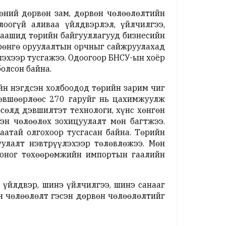
өний дөрвөн зам, дөрвөн чөлөөлөлтийн
оогүй аливаа үйлдвэрлэл, үйлчилгээ,
цаашид төрийн байгууллагууд бизнесийн
өрөнгө оруулалтын орчныг сайжруулахад
лэхээр тусгажээ. Одоогоор БНСУ-ын хоёр
олсон байна.
ийн нэгдсэн холбоодод төрийн зарим чиг
зөвшөөрлөөс 270 гаруйг нь цахимжуулж
өсөлд дэвшилтэт технологи, хүнс хөнгөн
эн чөлөөлөх зохицуулалт мөн багтжээ.
атай олгохоор тусгасан байна. Төрийн
уулалт нэвтрүүлэхээр төлөвлөжээ. Мөн
тоног төхөөрөмжийн импортын гаалийн
 үйлдвэр, шинэ үйлчилгээ, шинэ санааг
н чөлөөлөлт гэсэн дөрвөн чөлөөлөлтийг