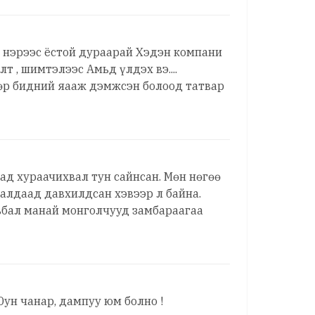
 нэрээс ёстой дураарай Хэдэн компани
т , шимтэлээс Амьд үлдэх вэ....
Төр бидний яааж дэмжсэн болоод татвар
д хураачихвал тун сайнсан. Мөн нөгөө
далдаад давхилдсан хэвээр л байна.
вьбал манай монголчууд замбараагаа
ун чанар, дампуу юм болно !