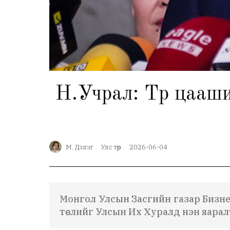
Н.Учрал: Төр цааш
М. Дэлэг
Улс төр
2026-06-04
Монгол Улсын Засгийн газар Бизнес
төслийг Улсын Их Хуралд нэн яарал