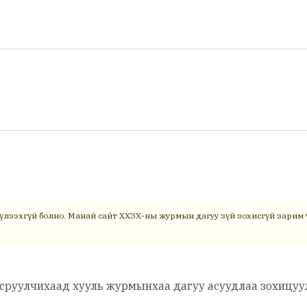
үлээхгүй болно. Манай сайт ХХЗХ-ны журмын дагуу зүй зохисгүй зарим ү
всруулчихаад хууль журмынхаа дагуу асуудлаа зохицуул