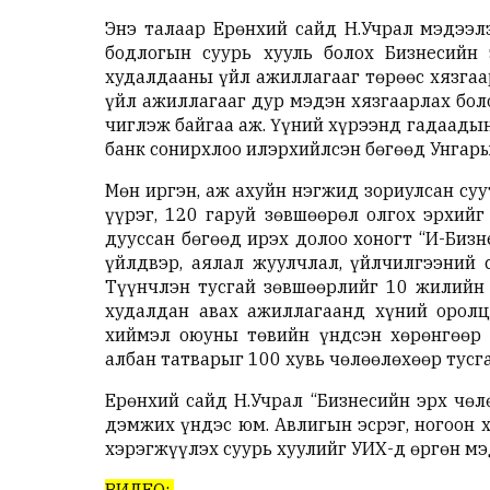
Энэ талаар Ерөнхий сайд Н.Учрал мэдээл
бодлогын суурь хууль болох Бизнесийн 
худалдааны үйл ажиллагааг төрөөс хязгаа
үйл ажиллагааг дур мэдэн хязгаарлах бол
чиглэж байгаа аж. Үүний хүрээнд гадаадын
банк сонирхлоо илэрхийлсэн бөгөөд Унгар
Мөн иргэн, аж ахуйн нэгжид зориулсан су
үүрэг, 120 гаруй зөвшөөрөл олгох эрхий
дууссан бөгөөд ирэх долоо хоногт “И-Биз
үйлдвэр, аялал жуулчлал, үйлчилгээний
Түүнчлэн тусгай зөвшөөрлийг 10 жилийн 
худалдан авах ажиллагаанд хүний оролц
хиймэл оюуны төвийн үндсэн хөрөнгөөр 
албан татварыг 100 хувь чөлөөлөхөөр тусга
Ерөнхий сайд Н.Учрал “Бизнесийн эрх чөл
дэмжих үндэс юм. Авлигын эсрэг, ногоон 
хэрэгжүүлэх суурь хуулийг УИХ-д өргөн мэ