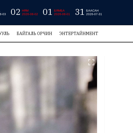
02
01
31
А
НЯМ
БЯМБА
БААСАН
8-03
2026-08-02
2026-08-01
2026-07-31
УУЛЬ
БАЙГАЛЬ ОРЧИН
ЭНТЕРТАЙНМЕНТ