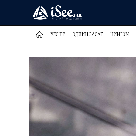
УЛС ТӨР
ЭДИЙН ЗАСАГ
НИЙГЭМ