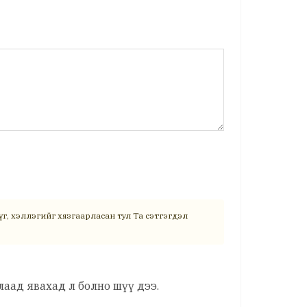
г, хэллэгийг хязгаарласан тул Та сэтгэгдэл
аад явахад л болно шүү дээ.