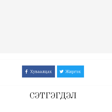
Хуваалцах
Жиргэх
СЭТГЭГДЭЛ