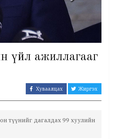
йн үйл ажиллагааг
Хуваалцах
Жиргэх
олон түүнийг дагалдах 99 хуулийн