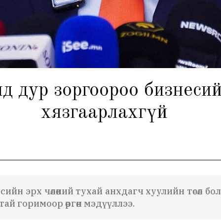
ид дур зоргоороо бизнеси
хязгаарлахгүй
ийн эрх чөлөөний тухай анхдагч хуулийн төсөл б
тай горимоор өргөн мэдүүллээ.