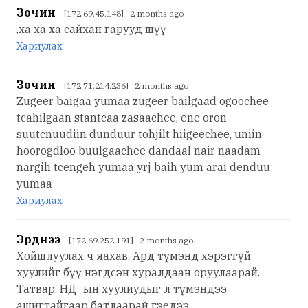
Зочин
[172.69.45.148] 2 months ago
,ха ха ха сайхан гарууд шүү
Хариулах
Зочин
[172.71.214.236] 2 months ago
Zugeer baigaa yumaa zugeer bailgaad ogoochee
tcahilgaan stantcaa zasaachee, ene oron
suutcnuudiin dunduur tohjilt hiigeechee, uniin
hoorogdloo buulgaachee dandaal nair naadam
nargih tcengeh yumaa yrj baih yum arai denduu
yumaa
Хариулах
Эрднээ
[172.69.252.191] 2 months ago
Хойшлуулах ч яахав. Ард түмэнд хэрэггүй
хуулийг бүү нэгдсэн хуралдаан оруулаарай.
Татвар, НД- ын хуулиудыг л түмэндээ
ашигтайгаар батлаарай гэедээ