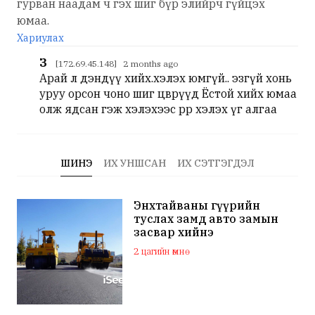
гурван наадам ч гэх шиг бүр элийрч гүйцэх
юмаа.
Хариулах
З
[172.69.45.148] 2 months ago
Арай л дэндүү хийх.хэлэх юмгүй.. эзгүй хонь
уруу орсон чоно шиг цөөврүүд Ёстой хийх юмаа
олж ядсан гэж хэлэхээс өөрөөр хэлэх үг алгаа
ШИНЭ
ИХ УНШСАН
ИХ СЭТГЭГДЭЛ
Энхтайваны гүүрийн
туслах замд авто замын
засвар хийнэ
2 цагийн өмнө