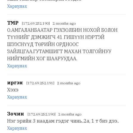
Хариулах
ТӨМӨР
[172.69.252.190] 2 months ago
О.АМГАЛАНБААТАР ГЭХЗОЛБИН НОХОЙ БОЛОН
ТҮҮНИЙГ ДЭМЖИГЧ 41 ГИШҮҮН НЭРТЭЙ
ШЭЭСНҮҮД ТӨРИЙН ОРДНООС
ЗАЙЛЦГАА.ГУТАМШИГТ МАХАН ТОЛГОЙНУУ
НИЙГМИЙН ХОГ ШААРУУДАА.
Хариулах
иргэн
[172.69.252.191] 2 months ago
Хэхэ
Хариулах
Зочин
[172.69.252.190] 2 months ago
Нэг эрийн 3 наадам гэдэг чинь..2а, 1 т биз дээ..
Хариулах