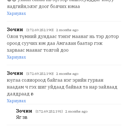
яадгийн,элэг доог болчих юмаа
Хариулах
Зочин
[172.69.252.190] 2 months ago
Олон түмний дундаас тэнэг маанаг нь тэр дотор
ороод суучих юм даа Амгалан баатар гэж
харваас маанаг толгой доо
Хариулах
Зочин
[172.69.252.190] 2 months ago
юугаа солиороод байгаа нэг эрийн гурван
наадам ч гэх шиг уйдаад байвал та нар зайлаад
далдраад өг
Хариулах
Зочин
[172.69.252.191] 2 months ago
Яг зөв