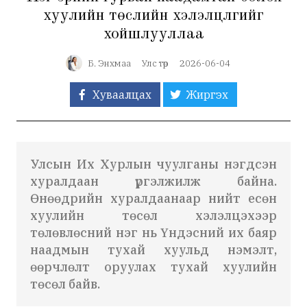
хуулийн төслийн хэлэлцүүлгийг
хойшлууллаа
Б. Энхмаа
Улс төр
2026-06-04
Хуваалцах
Жиргэх
Улсын Их Хурлын чуулганы нэгдсэн
хуралдаан үргэлжилж байна.
Өнөөдрийн хуралдаанаар нийт есөн
хуулийн төсөл хэлэлцэхээр
төлөвлөсний нэг нь Үндэсний их баяр
наадмын тухай хуульд нэмэлт,
өөрчлөлт оруулах тухай хуулийн
төсөл байв.