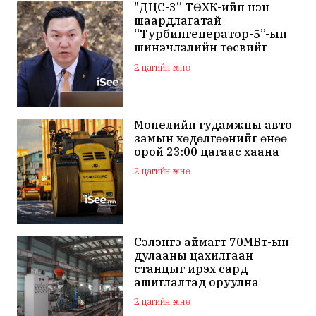
"ДЦС-3” ТӨХК-ийн нэн
шаардлагатай
“Турбингенератор-5”-ын
шинэчлэлийн төсвийг
шийдвэрлэхээр болов
2 цагийн өмнө
Монелийн гудамжны авто
замын хөдөлгөөнийг өнөө
орой 23:00 цагаас хаана
2 цагийн өмнө
Сэлэнгэ аймагт 70МВт-ын
дулааны цахилгаан
станцыг ирэх сард
ашиглалтад оруулна
2 цагийн өмнө