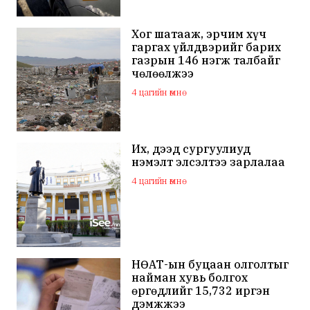
Хог шатааж, эрчим хүч
гаргах үйлдвэрийг барих
газрын 146 нэгж талбайг
чөлөөлжээ
4 цагийн өмнө
Их, дээд сургуулиуд
нэмэлт элсэлтээ зарлалаа
4 цагийн өмнө
НӨАТ-ын буцаан олголтыг
найман хувь болгох
өргөдлийг 15,732 иргэн
дэмжжээ