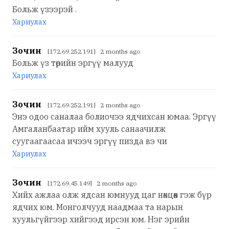
Больж үзээрэй .
Хариулах
Зочин
[172.69.252.191] 2 months ago
Больж үз төрийн эргүү малууд
Хариулах
Зочин
[172.69.252.191] 2 months ago
Энэ одоо саналаа болиочээ ядчихсан юмаа. Эргүү
Амгаланбаатар ийм хууль санаачилж
суугаагаасаа ичээч эргүү пизда вэ чи
Хариулах
Зочин
[172.69.45.149] 2 months ago
Хийх ажлаа олж ядсан юмнууд цаг нөхцөөх гэж бүр
ядчих юм. Монголчууд наадмаа та нарын
хуульгүйгээр хийгээд ирсэн юм. Нэг эрийн