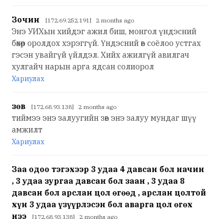
Зочин
[172.69.252.191] 2 months ago
Энэ УИХын хийдэг ажил биш, монгол үндэсний
бөхөөр оролдох хэрэггүй. Үндэсний өв соёлоо устгах
гэсэн увайгүй үйлдэл. Хийх ажилгүй авилгач
хулгайч нарын арга ядсан солиорол
Хариулах
зөв
[172.68.93.138] 2 months ago
тиймээ энэ залуугийн зөв энэ залуу мундаг шүү
амжилт
Хариулах
Заа одоо тэгэхээр 3 удаа 4 давсан бол начин
, 3 удаа зургаа давсан бол заан , 3 удаа 8
давсан бол арслан цол өгөөд , арслан цолтой
хүн 3 удаа үзүүрлэсэн бол аварга цол өгөх
нээ
[172.68.93.138] 2 months ago