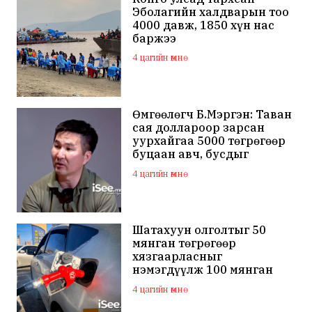
Эболагийн халдварын тоо
4000 давж, 1850 хүн нас
баржээ
4 цагийн өмнө
Өмгөөлөгч Б.Мэргэн: Таван
сая доллароор зарсан
уурхайгаа 5000 төгрөгөөр
буцаан авч, бусдыг
залилсан Ө.Ганзоригийн
4 цагийн өмнө
өмгөөлөгч ёс зүйгүйгээр
бусдын нэр хүндэд
халдаж, худал мэдээлэл
тараалаа
Шатахуун олголтыг 50
мянган төгрөгөөр
хязгаарласныг
нэмэгдүүлж 100 мянган
төгрөгт хүргэхээр судалж
4 цагийн өмнө
байна