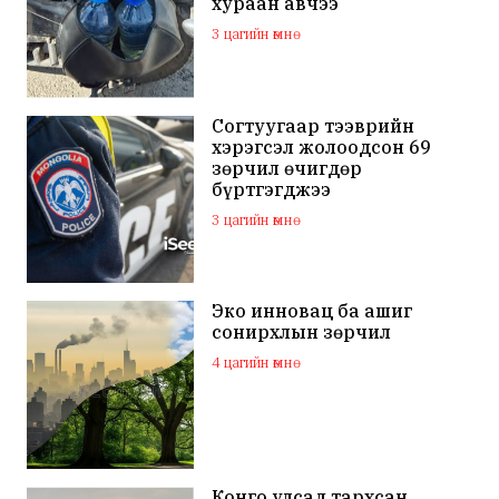
хураан авчээ
3 цагийн өмнө
Согтуугаар тээврийн
хэрэгсэл жолоодсон 69
зөрчил өчигдөр
бүртгэгджээ
3 цагийн өмнө
Эко инновац ба ашиг
сонирхлын зөрчил
4 цагийн өмнө
Конго улсад тархсан