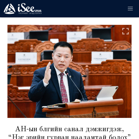
АН-ын бүлгийн санал дэмжигдэж,
“Нэг эрийн гурван наадамтай болох”