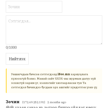
0/1000
Нийтлэх
Уншигчдын бичсэн сэтгэгдэлд
iSee.mn
хариуцлага
хүлээхгүй болно. Манай сайт ХХЗХ-ны журмын дагуу зүй
зохисгүй зарим үг, хэллэгийг хязгаарласан тул Та
сэтгэгдэл бичихдээ бусдын эрх ашгийг хүндэтгэн үзнэ үү.
Зочин
[172.69.252.191] 2 months ago
😁😆 ухаан санаа нь зүгээр бишээ,уйддаг юмуу