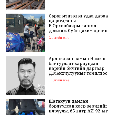
Сөрөг мэдээлэл удаа дараа
цацагдсан ч
Б.Орхонбаярыг иргэд
дэмжиж буйг цахим орчин
дахь сэтгэгдэл харууллаа
2 цагийн өмнө
Ардчилсан намын Намын
байгуулалт хариуцсан
нарийн бичгийн даргаар
Д.Мөнхчулууныг томиллоо
3 цагийн өмнө
Шатахуун дамлан
борлуулсан хоёр зөрчлийг
илрүүлж, 65 литр АИ-92-ыг