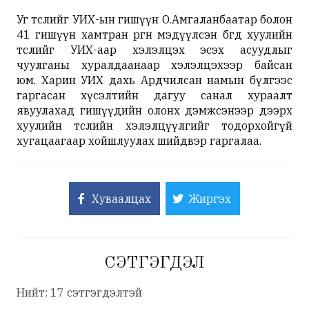
Уг төслийг УИХ-ын гишүүн О.Амгаланбаатар болон
41 гишүүн хамтран өргөн мэдүүлсэн бөгөөд хуулийн
төслийг УИХ-аар хэлэлцэх эсэх асуудлыг
чуулганы хуралдаанаар хэлэлцэхээр байсан
юм. Харин УИХ дахь Ардчилсан намын бүлгээс
гаргасан хүсэлтийн дагуу санал хураалт
явуулахад гишүүдийн олонх дэмжсэнээр дээрх
хуулийн төслийн хэлэлцүүлгийг тодорхойгүй
хугацаагаар хойшлуулах шийдвэр гаргалаа.
Хуваалцах
Жиргэх
СЭТГЭГДЭЛ
Нийт: 17 сэтгэгдэлтэй