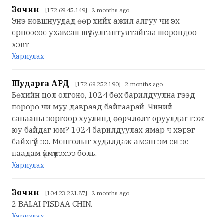
Зочин
[172.69.45.149] 2 months ago
Энэ новшнуудад өөр хийх ажил алгуу чи эх
орноосоо ухавсан шүү Булгантуятайгаа шорондоо
хэвт
Хариулах
Шударга АРД
[172.69.252.190] 2 months ago
Бөхийн цол олгоно, 1024 бөх барилдуулна гээд
пороро чи муу давраад байгаарай. Чиний
санааны зоргоор хуулинд өөрчлөлт оруулдаг гэж
юу байдаг юм? 1024 барилдуулах ямар ч хэрэг
байхгүй ээ. Монголыг худалдаж авсан эм си эс
наадам үймүүлэхээ боль.
Хариулах
Зочин
[104.23.221.87] 2 months ago
2 BALAI PISDAA CHIN.
Хариулах