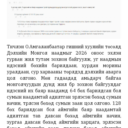
Түүнчлэн О.Амгаланбаатар гишүүний хуулийн төсөлд
Дэлхийн Монгол наадмыг 2026 оноос эхлэн
гурван жил тутам зохион байгуулж, уг наадмын
үндэсний бөхийн барилдаан, хурдан морины
уралдаан, сур харвааны төрлүүдэд дэлхийн аварга
цол олгоно. Мөн гадаадад амьдарч байгаа
монголчуудын дунд жил бүр зохион байгуулдаг
үндэсний их баяр наадамд 64 бөх барилдсан бол
сумын наадамтай адилтган үзүүрлэсэн бөхөд сумын
начин, түрүүлсэн бөхөд сумын заан цол олгоно. 128
бөх барилдсан бол аймгийн баяр наадамтай
адилтган тав давсан бөхөд аймгийн начин,
зургаа давсан бөхөд аймгийн харцага, үзүүрлэсэн