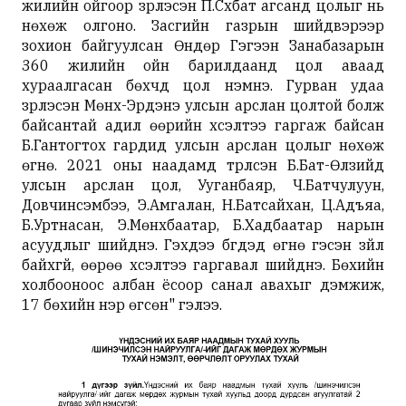
жилийн ойгоор үзүүрлэсэн П.Сүхбат агсанд цолыг нь
нөхөж олгоно. Засгийн газрын шийдвэрээр
зохион байгуулсан Өндөр Гэгээн Занабазарын
360 жилийн ойн барилдаанд цол аваад
хураалгасан бөхчүүд цол нэмнэ. Гурван удаа
үзүүрлэсэн Мөнх-Эрдэнэ улсын арслан цолтой болж
байсантай адил өөрийн хүсэлтээ гаргаж байсан
Б.Гантогтох гардид улсын арслан цолыг нөхөж
өгнө. 2021 оны наадамд түрүүлсэн Б.Бат-Өлзийд
улсын арслан цол, Ууганбаяр, Ч.Батчулуун,
Довчинсэмбээ, Э.Амгалан, Н.Батсайхан, Ц.Адъяа,
Б.Уртнасан, Э.Мөнхбаатар, Б.Хадбаатар нарын
асуудлыг шийднэ. Гэхдээ бүгдэд өгнө гэсэн зүйл
байхгүй, өөрөө хүсэлтээ гаргавал шийднэ. Бөхийн
холбооноос албан ёсоор санал авахыг дэмжиж,
17 бөхийн нэр өгсөн" гэлээ.