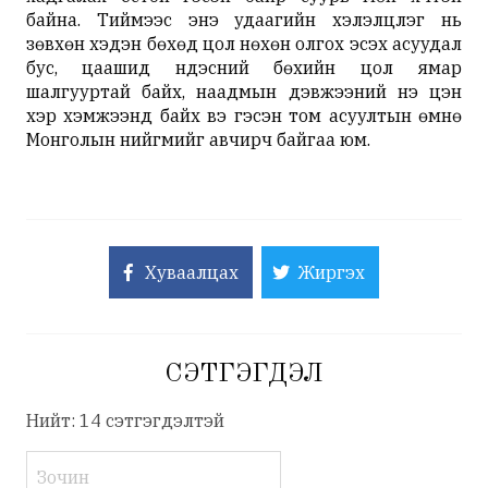
байна. Тиймээс энэ удаагийн хэлэлцүүлэг нь
зөвхөн хэдэн бөхөд цол нөхөн олгох эсэх асуудал
бус, цаашид үндэсний бөхийн цол ямар
шалгууртай байх, наадмын дэвжээний үнэ цэн
хэр хэмжээнд байх вэ гэсэн том асуултын өмнө
Монголын нийгмийг авчирч байгаа юм.
Хуваалцах
Жиргэх
СЭТГЭГДЭЛ
Нийт: 14 сэтгэгдэлтэй