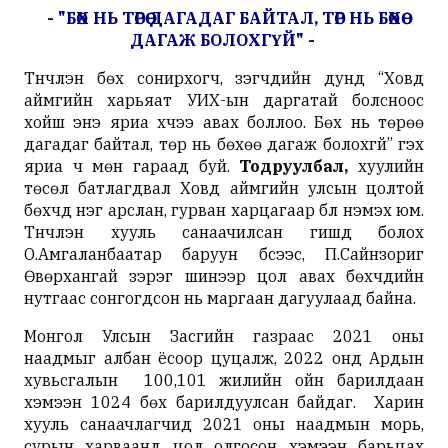
- "БӨХ НЬ ТӨРӨӨ ДАГАДАГ БАЙТАЛ, ТӨР НЬ БӨХӨӨ
ДАГАЖ БОЛОХГҮЙ" -
Түүнчлэн бөх сонирхогч, үзэгчдийн дунд “Ховд
аймгийн харьяат УИХ-ын даргатай болсноос
хойш энэ яриа хүчээ авах боллоо. Бөх нь төрөө
дагадаг байтал, төр нь бөхөө дагаж болохгүй” гэх
яриа ч мөн гараад буй.
Тодруулбал,
хуулийн
төсөл батлагдвал Ховд аймгийн улсын цолтой
бөхчүүд нэг арслан, гурван харцагаар бүл нэмэх юм.
Түүнчлэн хууль санаачилсан гишүүд болох
О.Амгаланбаатар баруун бүсээс, П.Сайнзориг
Өвөрхангай зэрэг шинээр цол авах бөхчүүдийн
нутгаас сонгогдсон нь маргаан дагуулаад байна.
Монгол Улсын Засгийн газраас 2021 оны
наадмыг албан ёсоор цуцалж, 2022 онд Ардын
хувьсгалын 100,101 жилийн ойн барилдаан
хэмээн 1024 бөх барилдуулсан байдаг. Харин
хууль санаачлагчид 2021 оны наадмын морь,
сурын харваанд цол олгосон хэмээн барьцах