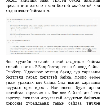
бөхөд аймгийн заан, түрүүлсэн бөхөд аймгийн
арслан цол олгоно гэсэн бөхтэй холбоотой хэд
хэдэн заалт байгаа юм.
Энэ хуулийн төслийг хүчтэй эсэргүүцэж байгаа
хүмүүсийн нэг нь Б.Баярбаатар гишүүн болоод байна.
Тэрбээр “Одооноос эхлээд бөхчүүд сур харвааны
бэлтгэлд гарах хэрэгтэй байна. Морио өөрөө
унаж уралдах юм байна. Энд шагай харвааны
асуудал орж ирэх үү. Нэг мөсөн бууж ирээд
шагайгаа харвачих нь бас зөв байлгүй дээ” гэх
зэргээр ёжилсон агуулгатай асуултыг байнгын
хорооны хуралдаанд тавьж байлаа. Түүнчлэн