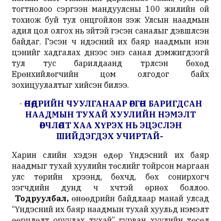
тогтнолоо сэргээн мандуулсны 100 жилийн ой
тохиож буй тул онцгойлон үзэж Улсын наадмын
адил цол олгох нь зүйтэй гэсэн саналыг дэвшүүлсэн
байдаг. Гэсэн ч үндэсний их баяр наадмын үнэн
цэнийг хадгалах үүднээс энэ санал дэмжигдээгүй
тул тус барилдаанд түрүүлсэн бөхөд
Ерөнхийлөгчийн цом олгодог байх
зохицуулалтыг хийсэн билээ.
-
ӨНӨӨДРИЙН ЧУУЛГАНААР ӨРГӨН БАРИГДСАН
НААДМЫН ТУХАЙ ХУУЛИЙН НЭМЭЛТ
ӨӨРЧЛӨЛТ ХАА ХҮРЭХ НЬ ЭЦЭСЛЭН
ШИЙДЭГДЭХ УЧИРТАЙ-
Харин сүүлийн хэдэн өдөр Үндэсний их баяр
наадмыг тухай хуулийн төслийг тойрсон маргаан
улс төрийн хүрээнд, бөхчүүд, бөх сонирхогч
үзэгчдийн дунд ч хүчтэй өрнөх боллоо.
Тодруулбал,
өнөөдрийн байдлаар манай улсад
“Үндэсний их баяр наадмын тухай хуульд нэмэлт
өөрчлөлт оруулах тухай” гурван хуулийн төсөл