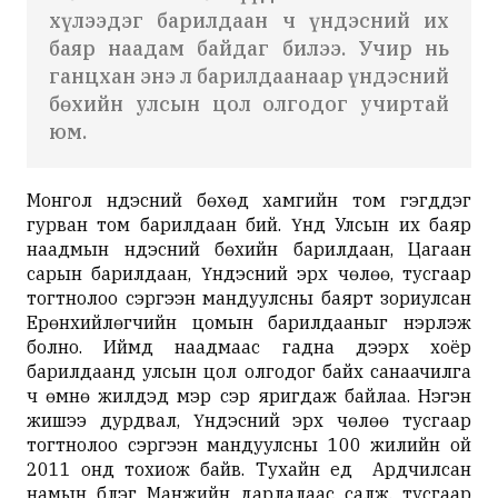
хүлээдэг барилдаан ч үндэсний их
баяр наадам байдаг билээ. Учир нь
ганцхан энэ л барилдаанаар үндэсний
бөхийн улсын цол олгодог учиртай
юм.
Монгол үндэсний бөхөд хамгийн том гэгддэг
гурван том барилдаан бий. Үүнд Улсын их баяр
наадмын үндэсний бөхийн барилдаан, Цагаан
сарын барилдаан, Үндэсний эрх чөлөө, тусгаар
тогтнолоо сэргээн мандуулсны баярт зориулсан
Ерөнхийлөгчийн цомын барилдааныг нэрлэж
болно. Иймд наадмаас гадна дээрх хоёр
барилдаанд улсын цол олгодог байх санаачилга
ч өмнө жилүүдэд мэр сэр яригдаж байлаа. Нэгэн
жишээ дурдвал, Үндэсний эрх чөлөө тусгаар
тогтнолоо сэргээн мандуулсны 100 жилийн ой
2011 онд тохиож байв. Тухайн үед Ардчилсан
намын бүлэг Манжийн дарлалаас салж, тусгаар