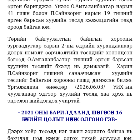
өргөн баригджээ. Үүнээс О.Амгаланбаатар нарын
41 гишүүн болон П.Сайнзориг нарын 19 гишүүний
өргөн барьсан хуулийн төслүүд хэлэлцүүлгийн төвд
ороод байгаа юм.
Төрийн байгуулалтын байнгын хорооны
зургаадугаар сарын 2-ны өдрийн хуралдаанаар
дээрх нэмэлт өөрчлөлтийн төслүүдийг хэлэлцсэн
бөгөөд О.Амгаланбаатар гишүүний өргөн барьсан
хуулийн төслийг бүхэлд нь дэмжээгүй. Харин
П.Сайнзориг гишүүний санаачилсан хуулийн
төслийг байнгын хорооны гишүүд дэмжсэн билээ.
Үргэлжлүүлэн өнөөдөр /2026.06.03/ УИХ-ын
чуулганаар эдгээр хуулийн төслүүд хаа хүрэх нь
эцэслэн шийдэгдэх учиртай.
- 2021 ОНЫ БАРИЛДААНД ШӨВГӨРСӨН 16
БӨХИЙН ЦОЛЫГ НӨХӨЖ ОЛГОНО ГЭВ-
Дээрх хоёр төсөлд нэг ижил зорилго байгаа нь
бөхчүүдэд цол нэмж олгох тухай асуудал юм.