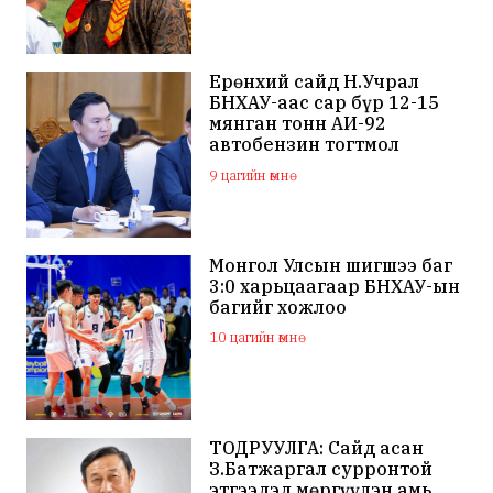
Ерөнхий сайд Н.Учрал
БНХАУ-аас сар бүр 12-15
мянган тонн АИ-92
автобензин тогтмол
нийлүүлэх хүсэлт тавилаа
9 цагийн өмнө
Монгол Улсын шигшээ баг
3:0 харьцаагаар БНХАУ-ын
багийг хожлоо
10 цагийн өмнө
ТОДРУУЛГА: Сайд асан
З.Батжаргал сурронтой
этгээдэд мөргүүлэн амь