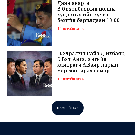
Даян аварга
Б.Орхонбаярын цолны
хүндэтгэлийн хүчит
бөхийн барилдаан 13.00
цагаас эхэлнэ
11 цагийн өмнө
Н.Учралын найз Д.Ихбаяр,
Э.Бат-Амгалангийн
хамтрагч А.Баяр нарын
маргаан ирэх намар
нийслэлийн МАН дахин
12 цагийн өмнө
хагарахыг харуулж байна
ЦААШ ҮЗЭХ