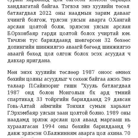
хандлагатай байгаа. Тэгвэл энэ хуулийн төсөл
батлагдвал 2022 оны наадмын зарим давааг
хүчингүй болгож, түрүүлсэн улсын аварга О.Хангай
арслан цолтой болж, үзүүрлэсэн улсын арслан
Б.Орхонбаяр гарди цолтой болох учиртай юм.
Түүнчлэн тус барилдаанд шөвгөрсөн 32 бөхөөс
допингийн шинжилгээ аваагүй бөгөөд шинжилгээ
аваагүй бөхөд цол олгож болох эсэх асуудал ч
давхар яригдана.
Мөн энэхүү хуулийн төслөөр 1987 оноос өмнөх
бөхийн цолны асуудлыг ч сөхөж байгаа ажээ. Энэ
талаар П.Сайнзориг гишүүн "Хууль батлагдвал
1987 онд болон Монголын бүх ард түмний
спартикад 33 тойргийн барилдаанд 29 давсан
Говь-Алтай аймгийн Тонхил сумын харьяат
Г.Эрхэмбаяр улсын заан цолтой болно. 1989 оны
наадамд үзүүрлэж арслан цол аваад маргааш нь
хураалгасан 1994 оны бөхийн барилдаанд 9
давж үзүүрлэсэн О.Балжинням аварга цол ахина. 70