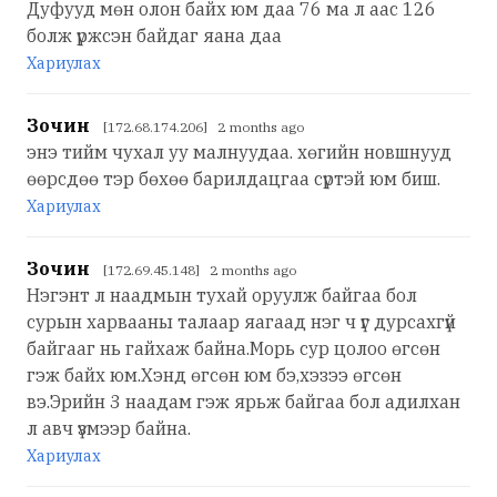
Дуфууд мөн олон байх юм даа 76 ма л аас 126
болж үржсэн байдаг яана даа
Хариулах
Зочин
[172.68.174.206] 2 months ago
энэ тийм чухал уу малнуудаа. хөгийн новшнууд
өөрсдөө тэр бөхөө барилдацгаа сүртэй юм биш.
Хариулах
Зочин
[172.69.45.148] 2 months ago
Нэгэнт л наадмын тухай оруулж байгаа бол
сурын харвааны талаар яагаад нэг ч үг дурсахгүй
байгааг нь гайхаж байна.Морь сур цолоо өгсөн
гэж байх юм.Хэнд өгсөн юм бэ,хэзээ өгсөн
вэ.Эрийн 3 наадам гэж ярьж байгаа бол адилхан
л авч үзмээр байна.
Хариулах