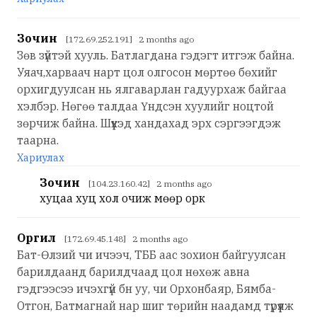
Зочин
[172.69.252.191] 2 months ago
Зөв зүйтэй хууль. Батлагдана гэдэгт итгэж байна.
Уяач,харваач нарт цол олгосон мөртөө бөхийг
орхигдуулсан нь ялгаварлан гадуурхаж байгаа
хэлбэр. Нөгөө талдаа Үндсэн хуулийг ноцтой
зөрчиж байна. Шүүхэд хандахад эрх сэргээгдэж
таарна.
Хариулах
Зочин
[104.23.160.42] 2 months ago
хуцаа хуц хол очиж мөөр орк
Оргил
[172.69.45.148] 2 months ago
Бат-Өлзий чи ичээч, ТББ аас зохион байгуулсан
барилдаанд барилдчаад цол нөхөж авна
гэдгээсээ ичэхгүй бн уу, чи Орхонбаяр, Бямба-
Отгон, Батмагнай нар шиг төрийн наадамд түрүүлж