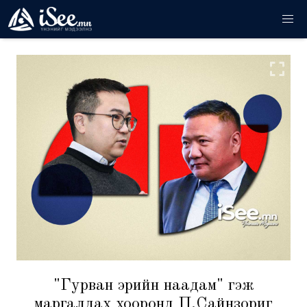
"Гурван эрийн наадам" гэж
маргалдах хооронд П.Сайнзориг