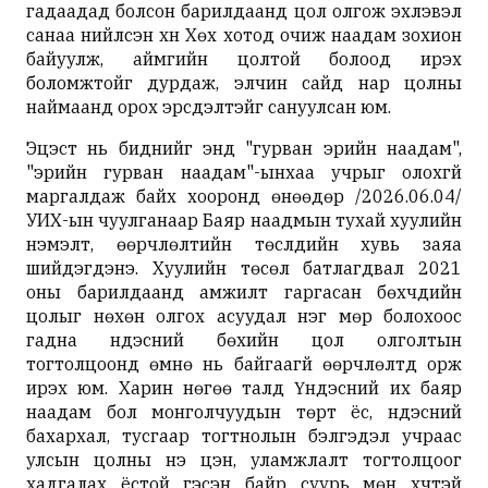
гадаадад болсон барилдаанд цол олгож эхлэвэл
санаа нийлсэн хүн Хөх хотод очиж наадам зохион
байуулж, аймгийн цолтой болоод ирэх
боломжтойг дурдаж, элчин сайд нар цолны
наймаанд орох эрсдэлтэйг сануулсан юм.
Эцэст нь биднийг энд "гурван эрийн наадам",
"эрийн гурван наадам"-ынхаа учрыг олохгүй
маргалдаж байх хооронд өнөөдөр /2026.06.04/
УИХ-ын чуулганаар Баяр наадмын тухай хуулийн
нэмэлт, өөрчлөлтийн төслүүдийн хувь заяа
шийдэгдэнэ. Хуулийн төсөл батлагдвал 2021
оны барилдаанд амжилт гаргасан бөхчүүдийн
цолыг нөхөн олгох асуудал нэг мөр болохоос
гадна үндэсний бөхийн цол олголтын
тогтолцоонд өмнө нь байгаагүй өөрчлөлтүүд орж
ирэх юм. Харин нөгөө талд Үндэсний их баяр
наадам бол монголчуудын төрт ёс, үндэсний
бахархал, тусгаар тогтнолын бэлгэдэл учраас
улсын цолны үнэ цэн, уламжлалт тогтолцоог
хадгалах ёстой гэсэн байр суурь мөн хүчтэй