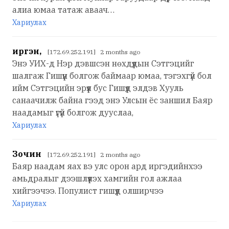
алиа юмаа татаж аваач…
Хариулах
иргэн,
[172.69.252.191] 2 months ago
Энэ УИХ-д Нэр дэвшсэн нөхдүүдын Сэтгэцийг
шалгаж Гишүүн болгож баймаар юмаа, тэгэхгүй бол
ийм Сэтгэцийн эрүүл бус Гишүүд элдэв Хууль
санаачилж байна гээд энэ Улсын ёс заншил Баяр
наадамыг үгүй болгож дууслаа,
Хариулах
Зочин
[172.69.252.191] 2 months ago
Баяр наадам яах вэ улс орон ард иргэдийнхээ
амьдралыг дээшлүүлэх хамгийн гол ажлаа
хийгээчээ. Популист гишүүд олширчээ
Хариулах