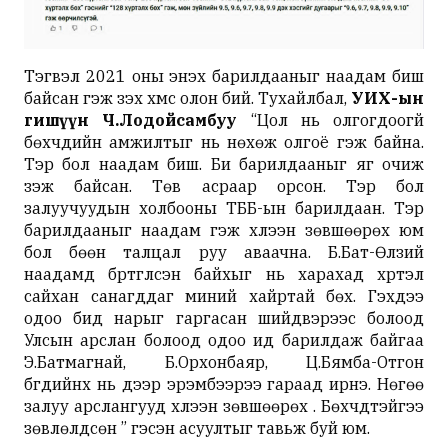
Тэгвэл 2021 оны энэхүү барилдааныг наадам биш
байсан гэж үзэх хүмүүс олон бий. Тухайлбал,
УИХ-ын
гишүүн Ч.Лодойсамбуу
“Цол нь олгогдоогүй
бөхчүүдийн амжилтыг нь нөхөж олгоё гэж байна.
Тэр бол наадам биш. Би барилдааныг яг очиж
үзэж байсан. Төв асраар орсон. Тэр бол
залуучуудын холбооны ТББ-ын барилдаан. Тэр
барилдааныг наадам гэж хүлээн зөвшөөрөх юм
бол бөөн талцал руу аваачна. Б.Бат-Өлзий
наадамд бүртгүүлсэн байхыг нь харахад хүртэл
сайхан санагддаг миний хайртай бөх. Гэхдээ
одоо бид нарыг гаргасан шийдвэрээс болоод
Улсын арслан болоод одоо ид барилдаж байгаа
Э.Батмагнай, Б.Орхонбаяр, Ц.Бямба-Отгон
бүгдийнх нь дээр эрэмбээрээ гараад ирнэ. Нөгөө
залуу арслангууд хүлээн зөвшөөрөх үү. Бөхчүүдтэйгээ
зөвлөлдсөн үү” гэсэн асуултыг тавьж буй юм.