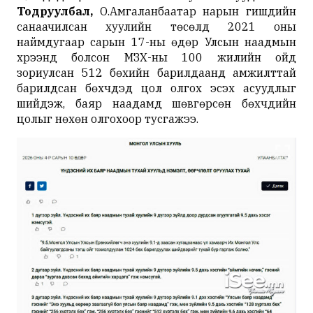
Тодруулбал,
О.Амгаланбаатар нарын гишүүдийн
санаачилсан хуулийн төсөлд 2021 оны
наймдугаар сарын 17-ны өдөр Улсын наадмын
хүрээнд болсон МЗХ-ны 100 жилийн ойд
зориулсан 512 бөхийн барилдаанд амжилттай
барилдсан бөхчүүдэд цол олгох эсэх асуудлыг
шийдэж, баяр наадамд шөвгөрсөн бөхчүүдийн
цолыг нөхөн олгохоор тусгажээ.