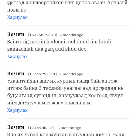
үзүүрлээд хоншоортойхон шиг цолоо аваач. Арчаагүй
новш вэ
Хариулах
Зочин
[162.158.193.40] 2 months ago
Sainzorig metiin hodoonii nohduud iim huuli
sanaachlah daa garguud shuu dee
Хариулах
Зочин
[172.69.252.191] 2 months ago
Ухаантайхан шиг их хурлын гишүүд байгаа гэж
итгэж байна 2 төслийг унагаагаад эргүү эздэд нь
буцаагаад суганд нь хавчуулаад хөөгөөд явуул
ийм дампуу юм гэж юу байсан юм.
Хариулах
Зочин
[172.69.45.148] 2 months ago
Энэ их хурал үнэн муйхар гаруудаар дүүрчээ. Наад