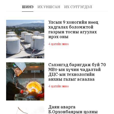
ШИНЭ
ИХ УНШСАН
ИХ СЭТГЭГДЭЛ
Улсын 9 хоногийн нөөц
хадгалах боломжтой
газрын тосны агуулах
ирэх оны
арванхоёрдугаар сар
4 цагийн өмнө
ашиглалтад орно
Сэлэнгэд баригдаж буй 70
МВт-ын хүчин чадалтай
ДЦС-ын технологийн
анхны галыг асаалаа
4 цагийн өмнө
Даян аварга
Б.Орхонбаярын цолны