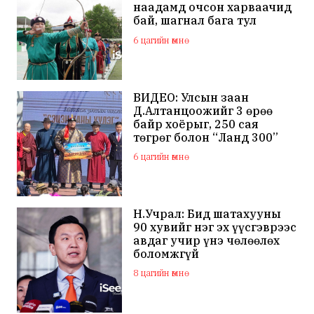
наадамд очсон харваачид
бай, шагнал бага тул
наадамд оролцохгүй
6 цагийн өмнө
гэдгээ мэдэгдлээ
ВИДЕО: Улсын заан
Д.Алтанцоожийг 3 өрөө
байр хоёрыг, 250 сая
төгрөг болон “Ланд 300”
маркийн автомашинаар
6 цагийн өмнө
мялаажээ
Н.Учрал: Бид шатахууны
90 хувийг нэг эх үүсгэврээс
авдаг учир үнэ чөлөөлөх
боломжгүй
8 цагийн өмнө