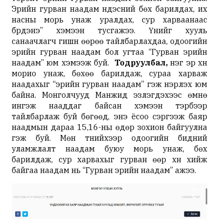
Эрийн гурван наадам үндэсний бөх барилдах, их
насны морь унаж уралдах, сур харваанаас
бүрдэнэ” хэмээн тусгажээ. Үүнийг хууль
санаачлагч гишүүн өөрөө тайлбарлахдаа, одоогийн
эрийн гурван наадам бол угтаа “Гурван эрийн
наадам” юм хэмээж буй.
Тодруулбал,
нэг эр хүн
морио унаж, бөхөө барилдаж, сураа харваж
наадахыг “эрийн гурван наадам” гэж нэрлэх юм
байна. Монголчууд Манжид эзлэгдэхээс өмнө
ингэж нааддаг байсан хэмээн тэрбээр
тайлбарлаж буй бөгөөд, энэ ёсоо сэргээж баяр
наадмын дараа 15,16-ны өдөр зохион байгуулна
гэж буй. Мөн түүнийхээр одоогийн бидний
уламжлалт наадам буюу морь унаж, бөх
барилдаж, сур харвахыг гурван өөр хүн хийж
байгаа наадам нь “Гурван эрийн наадам” ажээ.