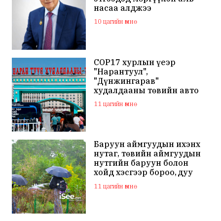
насаа алджээ
10 цагийн өмнө
COP17 хурлын үеэр
"Нарантуул",
"Дүнжингарав"
худалдааны төвийн авто
зогсоолыг хаана
11 цагийн өмнө
Баруун аймгуудын ихэнх
нутаг, төвийн аймгуудын
нутгийн баруун болон
хойд хэсгээр бороо, дуу
цахилгаантай аадар бороо
11 цагийн өмнө