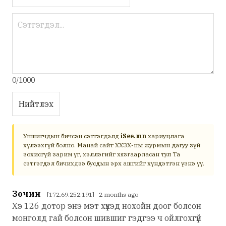
0/1000
Нийтлэх
Уншигчдын бичсэн сэтгэгдэлд
iSee.mn
хариуцлага
хүлээхгүй болно. Манай сайт ХХЗХ-ны журмын дагуу зүй
зохисгүй зарим үг, хэллэгийг хязгаарласан тул Та
сэтгэгдэл бичихдээ бусдын эрх ашгийг хүндэтгэн үзнэ үү.
Зочин
[172.69.252.191] 2 months ago
Хэ 126 дотор энэ мэт хүүхэд нохойн доог болсон
монголд гай болсон шившиг гэдгээ ч ойлгохгүй