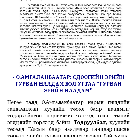
- О.АМГАЛАНБААТАР: ОДООГИЙН ЭРИЙН
ГУРВАН НААДАМ БОЛ УГТАА "ГУРВАН
ЭРИЙН НААДАМ"
Нөгөө талд О.Амгаланбаатар нарын гишүүдийн
санаачилсан хуулийн төсөл баяр наадмыг
тодорхойлсон нэрнээсээ эхлээд олон түмний
эгдүүцлийг төрүүлээд байна.
Тодруулбал,
хуулийн
төсөлд “Улсын баяр наадмаар ганцаарчилсан
төрөлт эрийн гурван наадам зохион байгуулна.