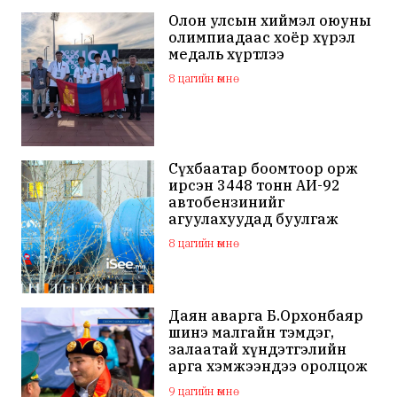
Олон улсын хиймэл оюуны
олимпиадаас хоёр хүрэл
медаль хүртлээ
8 цагийн өмнө
Сүхбаатар боомтоор орж
ирсэн 3448 тонн АИ-92
автобензинийг
агуулахуудад буулгаж
байна
8 цагийн өмнө
Даян аварга Б.Орхонбаяр
шинэ малгайн тэмдэг,
залаатай хүндэтгэлийн
арга хэмжээндээ оролцож
байна
9 цагийн өмнө