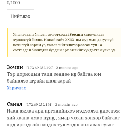
0/1000
Нийтлэх
Уншигчдын бичсэн сэтгэгдэлд
iSee.mn
хариуцлага
хүлээхгүй болно. Манай сайт ХХЗХ-ны журмын дагуу зүй
зохисгүй зарим үг, хэллэгийг хязгаарласан тул Та
сэтгэгдэл бичихдээ бусдын эрх ашгийг хүндэтгэн үзнэ үү.
Зочин
[172.69.252.190] 2 months ago
Тэр дорнодын талд зөндөө нүх байгаа юм
байналээ шүү сайн шалгаарай
Хариулах
Санал
[172.69.252.191] 2 months ago
Наад ажлаа ард иргэдийнхээ мэдээлэл үндэслэж
хий хаана ямар нүхнүүд , ямар ухсан хонхор байгааг
ард иргэдсайн мэдэх тул мэдээлэл авах суваг