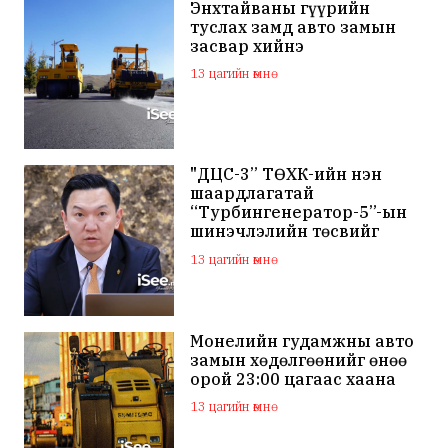
Энхтайваны гүүрийн
туслах замд авто замын
засвар хийнэ
13 цагийн өмнө
"ДЦС-3” ТӨХК-ийн нэн
шаардлагатай
“Турбингенератор-5”-ын
шинэчлэлийн төсвийг
шийдвэрлэхээр болов
13 цагийн өмнө
Монелийн гудамжны авто
замын хөдөлгөөнийг өнөө
орой 23:00 цагаас хаана
13 цагийн өмнө