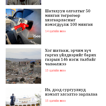
халдаж, худал мэдээлэл
тараалаа
Шатахуун олголтыг 50
мянган төгрөгөөр
хязгаарласныг
нэмэгдүүлж 100 мянган
төгрөгт хүргэхээр судалж
14 цагийн өмнө
байна
Хог шатааж, эрчим хүч
гаргах үйлдвэрийг барих
газрын 146 нэгж талбайг
чөлөөлжээ
15 цагийн өмнө
Их, дээд сургуулиуд
нэмэлт элсэлтээ зарлалаа
15 цагийн өмнө