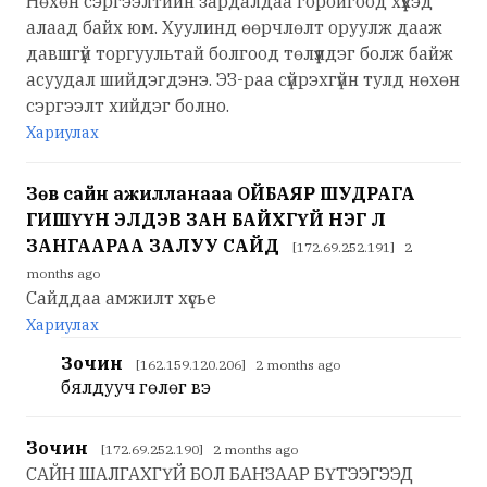
Нөхөн сэргээлтийн зардалдаа горойгоод хүүхэд
алаад байх юм. Хуулинд өөрчлөлт оруулж дааж
давшгүй торгуультай болгоод төлүүлдэг болж байж
асуудал шийдэгдэнэ. ЭЗ-раа сүйрэхгүйн тулд нөхөн
сэргээлт хийдэг болно.
Хариулах
Зөв сайн ажилланааа ОЙБАЯР ШУДРАГА
ГИШҮҮН ЭЛДЭВ ЗАН БАЙХГҮЙ НЭГ Л
ЗАНГААРАА ЗАЛУУ САЙД
[172.69.252.191] 2
months ago
Сайддаа амжилт хүсье
Хариулах
Зочин
[162.159.120.206] 2 months ago
бялдууч гөлөг вэ
Зочин
[172.69.252.190] 2 months ago
САЙН ШАЛГАХГҮЙ БОЛ БАНЗААР БҮТЭЭГЭЭД