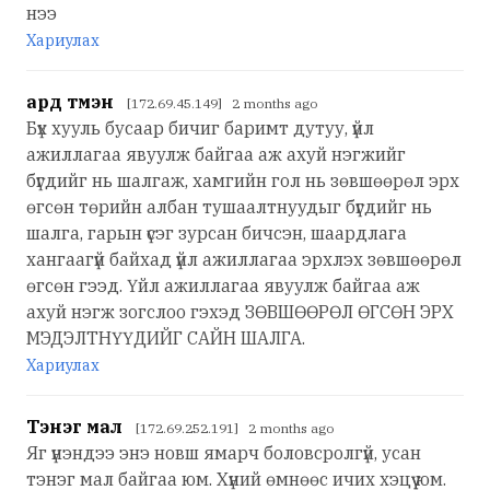
нээ
Хариулах
ард түмэн
[172.69.45.149] 2 months ago
Бүх хууль бусаар бичиг баримт дутуу, үйл
ажиллагаа явуулж байгаа аж ахуй нэгжийг
бүгдийг нь шалгаж, хамгийн гол нь зөвшөөрөл эрх
өгсөн төрийн албан тушаалтнуудыг бүгдийг нь
шалга, гарын үсэг зурсан бичсэн, шаардлага
хангаагүй байхад үйл ажиллагаа эрхлэх зөвшөөрөл
өгсөн гээд. Үйл ажиллагаа явуулж байгаа аж
ахуй нэгж зогслоо гэхэд ЗӨВШӨӨРӨЛ ӨГСӨН ЭРХ
МЭДЭЛТНҮҮДИЙГ САЙН ШАЛГА.
Хариулах
Тэнэг мал
[172.69.252.191] 2 months ago
Яг үнэндээ энэ новш ямарч боловсролгүй, усан
тэнэг мал байгаа юм. Хүний өмнөөс ичих хэцүү юм.