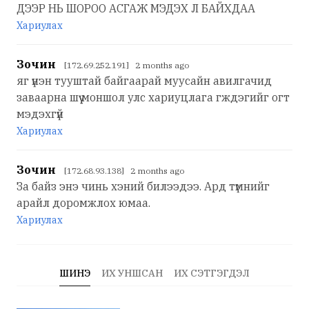
ДЭЭР НЬ ШОРОО АСГАЖ МЭДЭХ Л БАЙХДАА
Хариулах
Зочин
[172.69.252.191] 2 months ago
яг үнэн тууштай байгаарай муусайн авилгачид
заваарна шүү моншол улс хариуцлага гждэгийг огт
мэдэхгүй
Хариулах
Зочин
[172.68.93.138] 2 months ago
За байз энэ чинь хэний билээдээ. Ард түмнийг
арайл доромжлох юмаа.
Хариулах
ШИНЭ
ИХ УНШСАН
ИХ СЭТГЭГДЭЛ