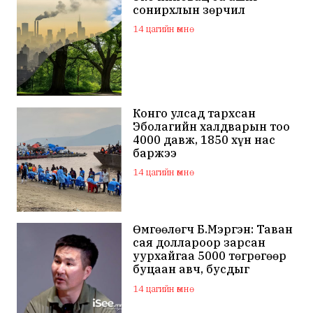
сонирхлын зөрчил
14 цагийн өмнө
Конго улсад тархсан
Эболагийн халдварын тоо
4000 давж, 1850 хүн нас
баржээ
14 цагийн өмнө
Өмгөөлөгч Б.Мэргэн: Таван
сая доллароор зарсан
уурхайгаа 5000 төгрөгөөр
буцаан авч, бусдыг
залилсан Ө.Ганзоригийн
14 цагийн өмнө
өмгөөлөгч ёс зүйгүйгээр
бусдын нэр хүндэд