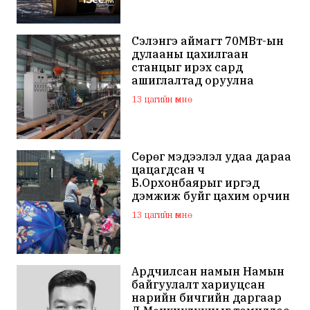
Сэлэнгэ аймагт 70МВт-ын
дулааны цахилгаан
станцыг ирэх сард
ашиглалтад оруулна
13 цагийн өмнө
Сөрөг мэдээлэл удаа дараа
цацагдсан ч
Б.Орхонбаярыг иргэд
дэмжиж буйг цахим орчин
дахь сэтгэгдэл харууллаа
13 цагийн өмнө
Ардчилсан намын Намын
байгуулалт хариуцсан
нарийн бичгийн даргаар