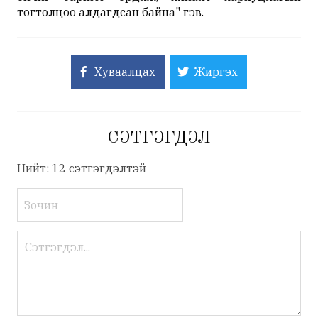
тогтолцоо алдагдсан байна" гэв.
Хуваалцах
Жиргэх
СЭТГЭГДЭЛ
Нийт: 12 сэтгэгдэлтэй