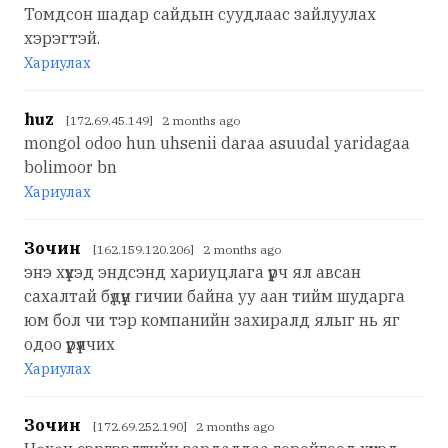
Томдсон шадар сайдын суудлаас зайлуулах
хэрэгтэй.
Хариулах
huz
[172.69.45.149] 2 months ago
mongol odoo hun uhsenii daraa asuudal yaridagaa
bolimoor bn
Хариулах
Зочин
[162.159.120.206] 2 months ago
энэ хүүхэд эндсэнд хариуцлага үүрч ял авсан
сахалтай бүдүүн гичии байна уу аан тийм шударга
юм бол чи тэр компанийн захиралд ялыг нь яг
одоо үүрүүлчих
Хариулах
Зочин
[172.69.252.190] 2 months ago