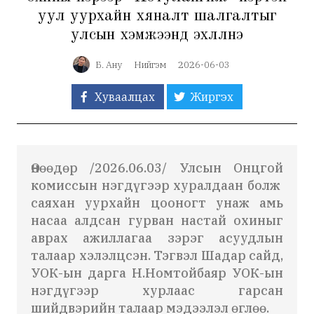
уул уурхайн хяналт шалгалтыг
улсын хэмжээнд эхлүүлнэ
Б. Ану
Нийгэм
2026-06-03
Хуваалцах
Жиргэх
Өнөөдөр /2026.06.03/ Улсын Онцгой
комиссын нэгдүгээр хуралдаан болж
саяхан уурхайн цооногт унаж амь
насаа алдсан гурван настай охиныг
аврах ажиллагаа зэрэг асуудлын
талаар хэлэлцсэн. Тэгвэл Шадар сайд,
УОК-ын дарга Н.Номтойбаяр УОК-ын
нэгдүгээр хурлаас гарсан
шийдвэрийн талаар мэдээлэл өглөө.