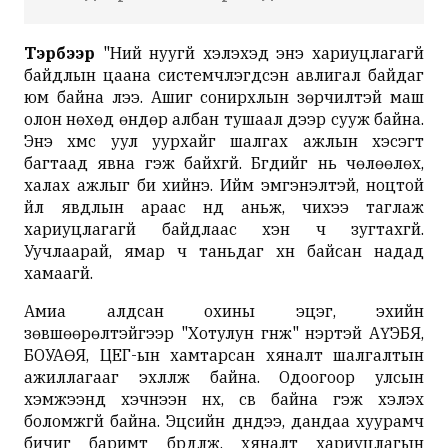
Тэрбээр
"Ний нуугүй хэлэхэд энэ хариуцлагагүй
байдлын цаана системчлэгдсэн авлигал байдаг
юм байна лээ. Ашиг сонирхлын зөрчилтэй маш
олон нөхөд өндөр албан тушаал дээр сууж байна.
Энэ хүмүүс уул уурхайг шалгах ажлын хэсэгт
багтаад явна гэж байхгүй. Бүгдийг нь чөлөөлөх,
халах ажлыг би хийнэ. Ийм эмгэнэлтэй, ноцтой
үйл явдлын араас нүд аньж, чихээ таглаж
хариуцлагагүй байдлаас хэн ч зугтахгүй.
Уучлаарай, ямар ч таньдаг хүн байсан надад
хамаагүй.
Амиа алдсан охины эцэг, эхийн
зөвшөөрөлтэйгээр "Хотулун гүнж" нэртэй АҮЭБЯ,
БОУАӨЯ, ЦЕГ-ын хамтарсан хяналт шалгалтын
ажиллагааг эхлүүлж байна. Одоогоор улсын
хэмжээнд хэчнээн нүх, сүв байна гэж хэлэх
боломжгүй байна. Эцсийн дүндээ, дандаа хуурамч
бичиг баримт бүрдүүлж, хяналт хариуцлагын