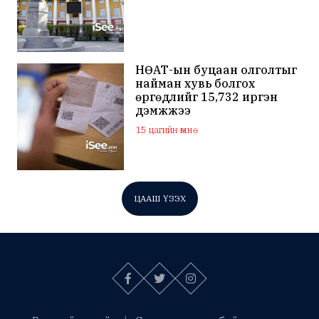
НӨАТ-ын буцаан олголтыг
найман хувь болгох
өргөдлийг 15,732 иргэн
дэмжжээ
15 цагийн өмнө
ЦААШ ҮЗЭХ