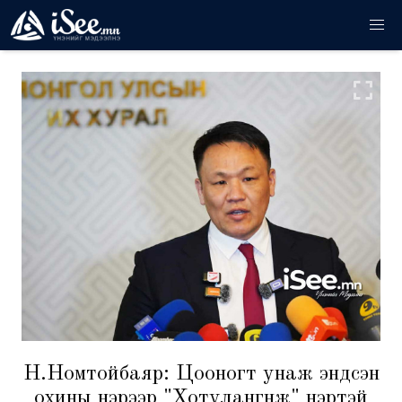
Н.Номтойбаяр: Цооногт унаж эндсэн
охины нэрээр "Хотулангүнж" нэртэй