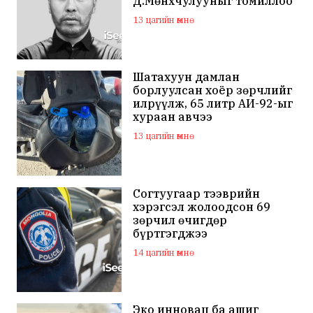
Д.Мөнхчулууныг томиллоо
13 цагийн өмнө
Шатахуун дамлан
борлуулсан хоёр зөрчлийг
илрүүлж, 65 литр АИ-92-ыг
хураан авчээ
13 цагийн өмнө
Согтуугаар тээврийн
хэрэгсэл жолоодсон 69
зөрчил өчигдөр
бүртгэгджээ
14 цагийн өмнө
Эко инновац ба ашиг