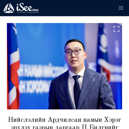
Нийслэлийн Ардчилсан намын Хэрэг
эрхлэх газрын даргаар П.Билгүүнийг