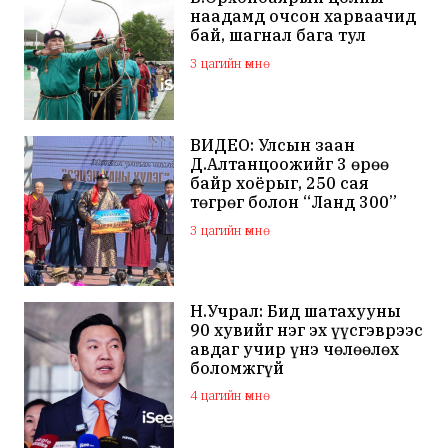
наадамд очсон харваачид
бай, шагнал бага тул
наадамд оролцохгүй
3 цагийн өмнө
гэдгээ мэдэгдлээ
ВИДЕО: Улсын заан
Д.Алтанцоожийг 3 өрөө
байр хоёрыг, 250 сая
төгрөг болон “Ланд 300”
маркийн автомашинаар
3 цагийн өмнө
мялаажээ
Н.Учрал: Бид шатахууны
90 хувийг нэг эх үүсгэврээс
авдаг учир үнэ чөлөөлөх
боломжгүй
4 цагийн өмнө