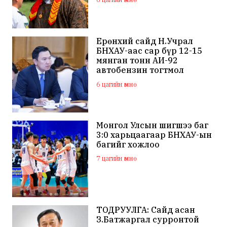
Ерөнхий сайд Н.Учрал
БНХАУ-аас сар бүр 12-15
мянган тонн АИ-92
автобензин тогтмол
нийлүүлэх хүсэлт тавилаа
6 цагийн өмнө
Монгол Улсын шигшээ баг
3:0 харьцаагаар БНХАУ-ын
багийг хожлоо
7 цагийн өмнө
ТОДРУУЛГА: Сайд асан
З.Батжаргал сурронтой