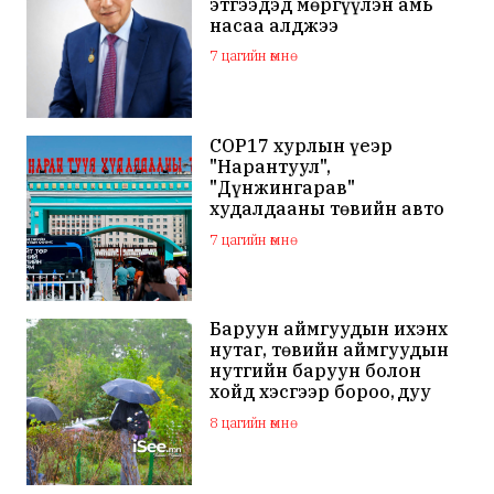
этгээдэд мөргүүлэн амь
насаа алджээ
7 цагийн өмнө
COP17 хурлын үеэр
"Нарантуул",
"Дүнжингарав"
худалдааны төвийн авто
зогсоолыг хаана
7 цагийн өмнө
Баруун аймгуудын ихэнх
нутаг, төвийн аймгуудын
нутгийн баруун болон
хойд хэсгээр бороо, дуу
цахилгаантай аадар бороо
8 цагийн өмнө