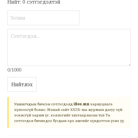
Нийт: 0 сэтгэгдэлтэй
0/1000
Нийтлэх
Уншигчдын бичсэн сэтгэгдэлд
iSee.mn
хариуцлага
хүлээхгүй болно. Манай сайт ХХЗХ-ны журмын дагуу зүй
зохисгүй зарим үг, хэллэгийг хязгаарласан тул Та
сэтгэгдэл бичихдээ бусдын эрх ашгийг хүндэтгэн үзнэ үү.