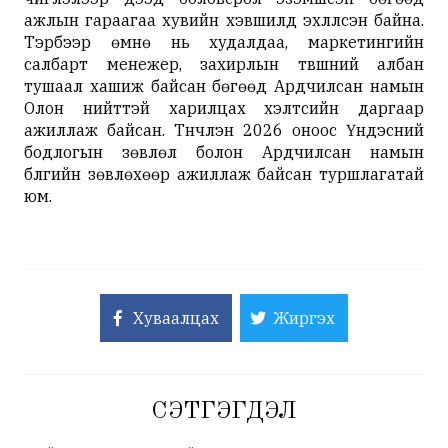
ажлын гараагаа хувийн хэвшилд эхлүүлсэн байна.
Тэрбээр өмнө нь худалдаа, маркетингийн
салбарт менежер, захирлын түвшний албан
тушаал хашиж байсан бөгөөд Ардчилсан намын
Олон нийттэй харилцах хэлтсийн даргаар
ажиллаж байсан. Түүнчлэн 2026 оноос Үндэсний
бодлогын зөвлөл болон Ардчилсан намын
бүлгийн зөвлөхөөр ажиллаж байсан туршлагатай
юм.
Хуваалцах
Жиргэх
СЭТГЭГДЭЛ