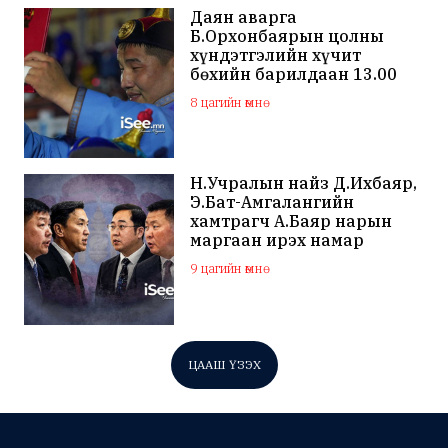
Даян аварга
Б.Орхонбаярын цолны
хүндэтгэлийн хүчит
бөхийн барилдаан 13.00
цагаас эхэлнэ
8 цагийн өмнө
Н.Учралын найз Д.Ихбаяр,
Э.Бат-Амгалангийн
хамтрагч А.Баяр нарын
маргаан ирэх намар
нийслэлийн МАН дахин
9 цагийн өмнө
хагарахыг харуулж байна
ЦААШ ҮЗЭХ