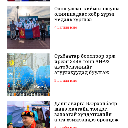
Олон улсын хиймэл оюуны
олимпиадаас хоёр хүрэл
медаль хүртлээ
4 цагийн өмнө
Сүхбаатар боомтоор орж
ирсэн 3448 тонн АИ-92
автобензинийг
агуулахуудад буулгаж
байна
5 цагийн өмнө
Даян аварга Б.Орхонбаяр
шинэ малгайн тэмдэг,
залаатай хүндэтгэлийн
арга хэмжээндээ оролцож
байна
6 цагийн өмнө