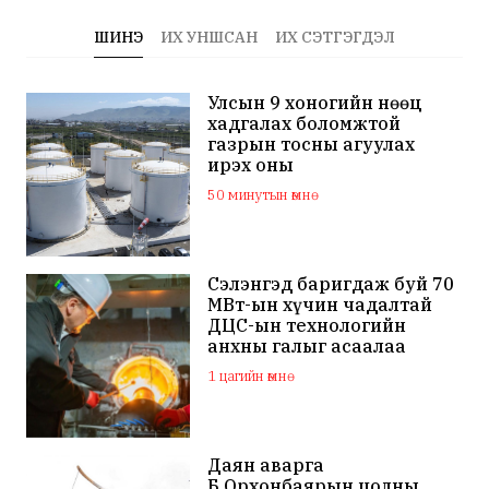
ШИНЭ
ИХ УНШСАН
ИХ СЭТГЭГДЭЛ
Улсын 9 хоногийн нөөц
хадгалах боломжтой
газрын тосны агуулах
ирэх оны
арванхоёрдугаар сар
50 минутын өмнө
ашиглалтад орно
Сэлэнгэд баригдаж буй 70
МВт-ын хүчин чадалтай
ДЦС-ын технологийн
анхны галыг асаалаа
1 цагийн өмнө
Даян аварга
Б.Орхонбаярын цолны