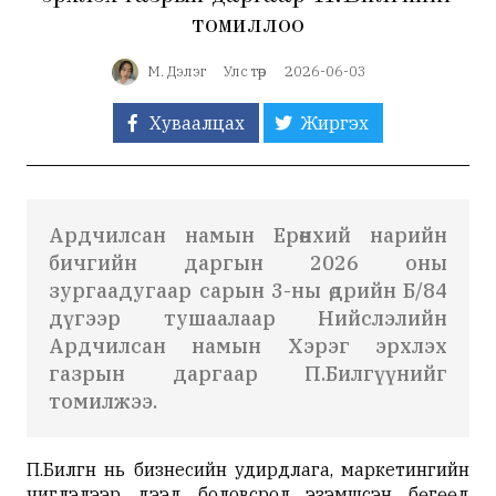
томиллоо
М. Дэлэг
Улс төр
2026-06-03
Хуваалцах
Жиргэх
Ардчилсан намын Ерөнхий нарийн
бичгийн даргын 2026 оны
зургаадугаар сарын 3-ны өдрийн Б/84
дүгээр тушаалаар Нийслэлийн
Ардчилсан намын Хэрэг эрхлэх
газрын даргаар П.Билгүүнийг
томилжээ.
П.Билгүүн нь бизнесийн удирдлага, маркетингийн
чиглэлээр дээд боловсрол эзэмшсэн бөгөөд