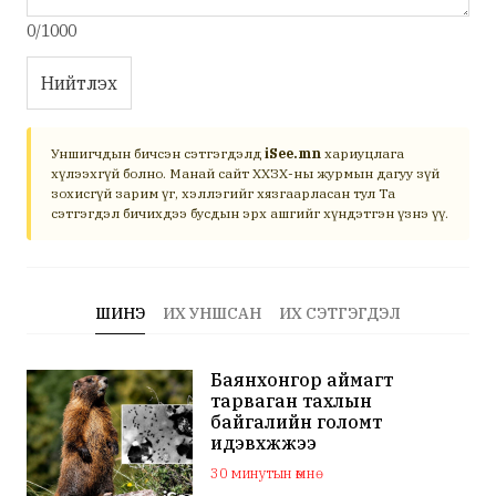
0/1000
Нийтлэх
Уншигчдын бичсэн сэтгэгдэлд
iSee.mn
хариуцлага
хүлээхгүй болно. Манай сайт ХХЗХ-ны журмын дагуу зүй
зохисгүй зарим үг, хэллэгийг хязгаарласан тул Та
сэтгэгдэл бичихдээ бусдын эрх ашгийг хүндэтгэн үзнэ үү.
ШИНЭ
ИХ УНШСАН
ИХ СЭТГЭГДЭЛ
Баянхонгор аймагт
тарваган тахлын
байгалийн голомт
идэвхжжээ
30 минутын өмнө