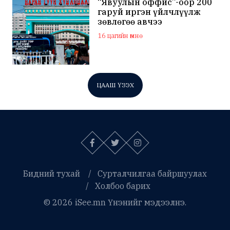
“Явуулын оффис”-оор 200
гаруй иргэн үйлчлүүлж
зөвлөгөө авчээ
16 цагийн өмнө
ЦААШ ҮЗЭХ
Бидний тухай
Сурталчилгаа байршуулах
Холбоо барих
© 2026 iSee.mn Үнэнийг мэдээлнэ.