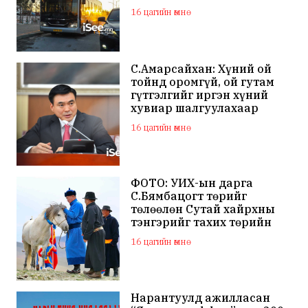
16 цагийн өмнө
С.Амарсайхан: Хүний ой
тойнд оромгүй, ой гутам
гүтгэлгийг иргэн хүний
хувиар шалгуулахаар
хуулийн байгууллагад
16 цагийн өмнө
хандсан
ФОТО: УИХ-ын дарга
С.Бямбацогт төрийг
төлөөлөн Сутай хайрхны
тэнгэрийг тахих төрийн
тахилгад оролцлоо
16 цагийн өмнө
Нарантуулд ажилласан