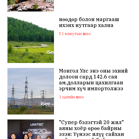
Өнөөдөр болон маргааш
ихэнх нутгаар хална
51 минутын өмнө
Монгол Улс энэ оны эхний
долоон сард 142.6 сая
ам.долларын цахилгаан
эрчим хүч импортолжээ
1 цагийн өмнө
"Супер бэлэгтэй 20 жил"
аяны хоёр өрөө байрны
эзэн: Үүнээс илүү сайхан