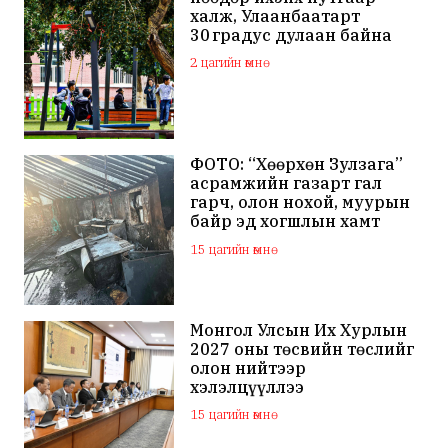
халж, Улаанбаатарт
30 градус дулаан байна
2 цагийн өмнө
ФОТО: “Хөөрхөн Зулзага”
асрамжийн газарт гал
гарч, олон нохой, муурын
байр эд хогшлын хамт
шатжээ
15 цагийн өмнө
Монгол Улсын Их Хурлын
2027 оны төсвийн төслийг
олон нийтээр
хэлэлцүүллээ
15 цагийн өмнө