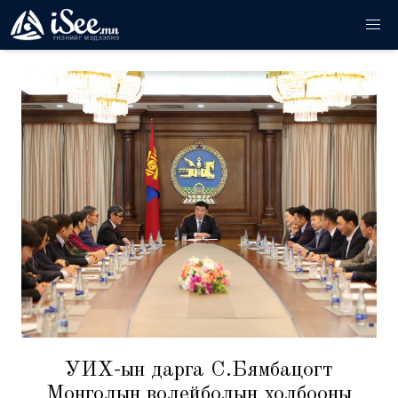
УИХ-ын дарга С.Бямбацогт
Монголын волейболын холбооны