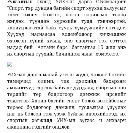
Уулзалтын эхэнд УИХ-ын дарга С.Бямбацогт
“Спорт, тэр дундаа багийн спорт хүүхэд залуусыг
хамт олонч болгож, нэгэн зорилгын төлөө
нэгдэх, түүндээ хүрэхийн тулд тэвчээртэй,
хариуцлагатай байх суурь хүмүүжлийг олгодог.
Хүүхэд наснаасаа волейболоор хичээллэж
эхэлсэн хүний хувьд энэ спортыг гэх сэтгэл
надад бий. “Алтайн барс” багтайгаа 15 жил энэ
их спортын түүхийг бичилцэж явна” хэмээлээ.
УИХ-ын дарга манай улсын жүдо, чөлөөт бөхийн
тамирчид олимп, тив дэлхийд бахархам
амжилтууд гаргаж байгааг дурдаад, спортын энэ
төрлийг төр бодлогоор дэмжиж ирснийг
тодотгов. Харин багийн спорт болох волейболыг
төрөөс бодлогоор дэмжин, туслалцаа үзүүлэх
цаг нь болсон гэж үзэж буйгаа илэрхийлээд, их
спортын хөгжилд УИХ-ын зүгээс ч анхаарч
ажиллана гэдгийг онцлов.