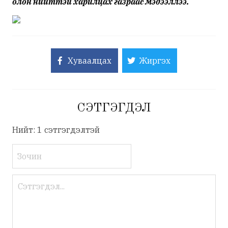
олон нийттэй харилцах газраас мэдээллээ.
Хуваалцах
Жиргэх
СЭТГЭГДЭЛ
Нийт: 1 сэтгэгдэлтэй