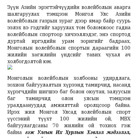
Зүүн Азийн эрэгтэйчүүдийн волейболын аварга
шалгаруулах тэмцээн Монгол Улс Азийн
волейболын газрын зураг дээр ямар байр суурь
эзлэх вэ гэдгийг харуулах том боломжоос гадна
волейболын спортоор хичээллэдэг, энэ спортод
дуртай иргэдийн урам зоригийг бадраах,
Монголын волейболын спортын дараагийн 100
жилийн хөгжлийн үндсийг тавих чухал ач
холбогдолтой юм.
Монголын волейболын холбооны удирдлага,
зохион байгуулалтын хүрээнд тамирчид, насанд
хүрэгчдийн шигшээ баг болон оюутан, залуусын
баг тамирчид олон улсын тэмцээн
уралдаануудад амжилттай оролцсоор байна.
Ирэх жил Монгол Улсад волейболын спорт
үүссэний түүхт 100 жилийн ой, МВХ
байгуулагдсаны 70 жилийн ой тохиох гэж
байна
гэж Улсын Их Хурлын Хэвлэл мэдээлэл,