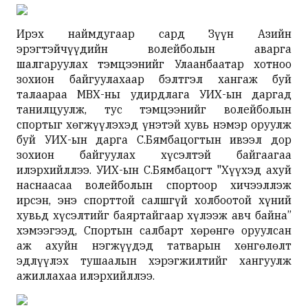
Ирэх наймдугаар сард Зүүн Азийн
эрэгтэйчүүдийн волейболын аварга
шалгаруулах тэмцээнийг Улаанбаатар хотноо
зохион байгуулахаар бэлтгэл хангаж буй
талаараа МВХ-ны удирдлага УИХ-ын даргад
танилцуулж, тус тэмцээнийг волейболын
спортыг хөгжүүлэхэд үнэтэй хувь нэмэр оруулж
буй УИХ-ын дарга С.Бямбацогтын ивээл дор
зохион байгуулах хүсэлтэй байгаагаа
илэрхийллээ. УИХ-ын С.Бямбацогт "Хүүхэд ахуй
наснаасаа волейболын спортоор хичээллэж
ирсэн, энэ спорттой салшгүй холбоотой хүний
хувьд хүсэлтийг баяртайгаар хүлээж авч байна”
хэмээгээд, Спортын салбарт хөрөнгө оруулсан
аж ахуйн нэгжүүдэд татварын хөнгөлөлт
эдлүүлэх тушаалын хэрэгжилтийг хангуулж
ажиллахаа илэрхийллээ.