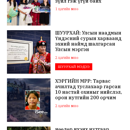
зүйл гэж үгүй байх
1 цагийн өмнө
ШУУРХАЙ: Улсын наадмын
Үндэсний сурын харваанд
эхний наймд шалгарсан
Улсын мэргэн
Ч.Гандаваагаас допинг
2 цагийн өмнө
илэрчээ
ШУУРХАЙ МЭДЭЭ
ХЭРГИЙН МӨРӨӨР: Тарвас
ачилтад туслахаар гарсан
10 настай охиныг нийслэл,
орон нутгийн 200 орчим
хүн зургаа дахь хоногтоо
2 цагийн өмнө
эрэн хайж байна
Өнөөдөр ихэнх нутгаар