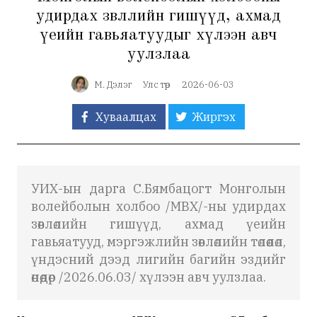
удирдах зөвлөлийн гишүүд, ахмад
үеийн гавьяатуудыг хүлээн авч
уулзлаа
М. Дэлэг
Улс төр
2026-06-03
Хуваалцах
Жиргэх
УИХ-ын дарга С.Бямбацогт
Монголын
волейболын холбоо /МВХ/-ны удирдах
зөвлөлийн гишүүд, ахмад үеийн
гавьяатууд, мэргэжлийн зөвлөлийн төлөөлөл,
үндэсний дээд лигийн багийн эздийг
өнөөдөр /2026.06.03/ хүлээн авч уулзлаа.