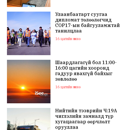
Улаанбаатарт суугаа
дипломат төлөөлөгчид
COP17-ын байгууламжтай
танилцлаа
16 цагийн өмнө
Шаардлагагүй бол 11:00-
16:00 цагийн хооронд
гадуур явахгүй байхыг
зөвлөлөө
16 цагийн өмнө
Нийтийн тээврийн Ч:19А
чиглэлийн замналд түр
хугацаагаар өөрчлөлт
орууллаа