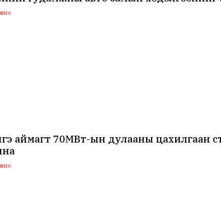
мнө
нгэ аймагт 70МВт-ын дулааны цахилгаан с
лна
мнө