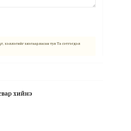
г, хэллэгийг хязгаарласан тул Та сэтгэгдэл
свар хийнэ