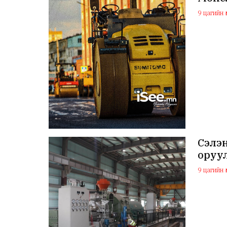
9 цагийн ө
Сэлэ
оруу
9 цагийн ө