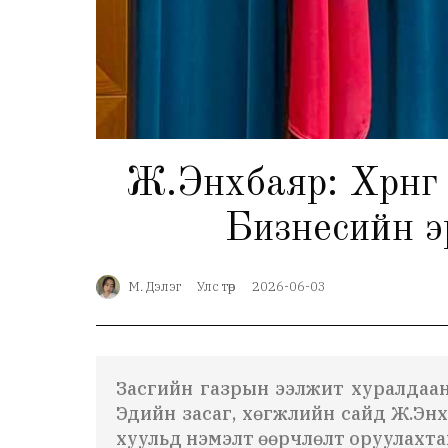
Ж.Энхбаяр: Хөрөнг
Бизнесийн эр
М. Дэлэг
Улс төр
2026-06-03
Засгийн газрын ээлжит хуралдаана
Эдийн засаг, хөгжлийн сайд Ж.Энх
хуульд нэмэлт өөрчлөлт оруулахта