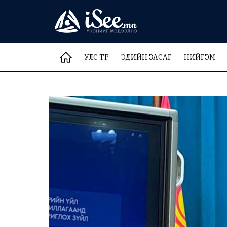
УЛС ТӨР
ЭДИЙН ЗАСАГ
НИЙГЭМ