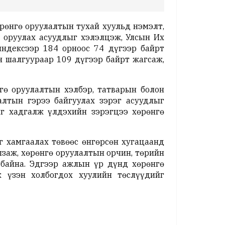
рөнгө оруулалтын тухай хуульд нэмэлт,
т оруулах асуудлыг хэлэлцэж, Улсын Их
индексээр 184 орноос 74 дүгээр байрт
н шалгуураар 109 дүгээр байрт жагсаж,
гө оруулалтын хэлбэр, татварын болон
алтын гэрээ байгуулах зэрэг асуудлыг
ыг хадгалж үлдэхийн зэрэгцээ хөрөнгө
 хамгаалах төвөөс өнгөрсөн хугацаанд
заж, хөрөнгө оруулалтын орчин, төрийн
 байна. Эдгээр ажлын үр дүнд хөрөнгө
 үзэн холбогдох хуулийн төслүүдийг