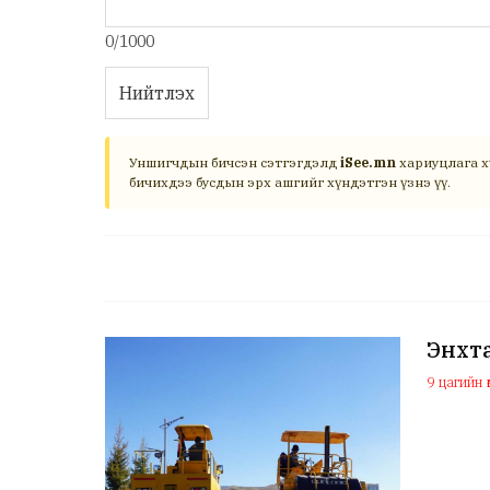
0/1000
Нийтлэх
Уншигчдын бичсэн сэтгэгдэлд
iSee.mn
хариуцлага х
бичихдээ бусдын эрх ашгийг хүндэтгэн үзнэ үү.
Энхта
9 цагийн ө