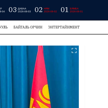
03
02
01
АР
ДАВАА
НЯМ
БЯМБА
8-04
2026-08-03
2026-08-02
2026-08-01
УУЛЬ
БАЙГАЛЬ ОРЧИН
ЭНТЕРТАЙНМЕНТ