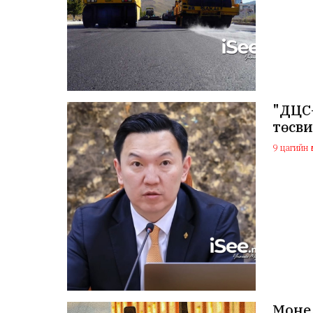
"ДЦС
төсв
9 цагийн ө
Монел