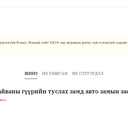
үлээхгүй болно. Манай сайт ХХЗХ-ны журмын дагуу зүй зохисгүй зарим ү
ШИНЭ
ИХ УНШСАН
ИХ СЭТГЭГДЭЛ
йваны гүүрийн туслах замд авто замын за
мнө