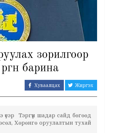
руулах зорилгоор
өргөн барина
Хуваалцах
Жиргэх
үеэр Тэргүүн шадар сайд бөгөөд
өсөл, Хөрөнгө оруулалтын тухай