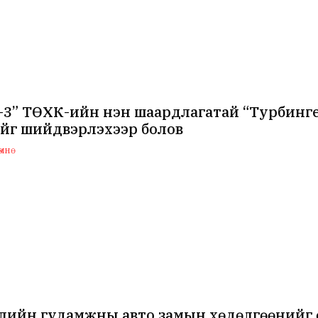
-3” ТӨХК-ийн нэн шаардлагатай “Турбинг
ийг шийдвэрлэхээр болов
мнө
ийн гудамжны авто замын хөдөлгөөнийг өн