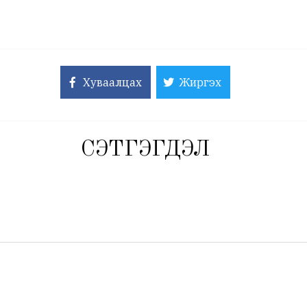
Хуваалцах
Жиргэх
СЭТГЭГДЭЛ