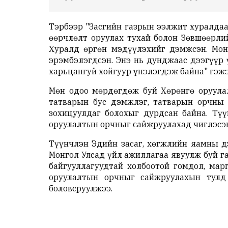
Тэрбээр "Засгийн газрын ээлжит хуралдаа
өөрчлөлт оруулах тухай болон Зөвшөөрлий
Хуралд өргөн мэдүүлэхийг дэмжсэн. Мон
эрэмбэлэгдсэн. Энэ нь дунджаас дээгүүр 
харьцангуй хойгуур үнэлэгдэж байна" гэжэ
Мөн одоо мөрдөгдөж буй Хөрөнгө оруулал
татварын бус дэмжлэг, татварын орчны т
зохицуулдаг болохыг дурдсан байна. Түү
оруулалтын орчныг сайжруулахад чиглэсэн
Түүнчлэн Эдийн засаг, хөгжлийн яамны д
Монгол Улсад үйл ажиллагаа явуулж буй г
байгууллагуудтай холбоотой гомдол, мар
оруулалтын орчныг сайжруулахын тулд
боловсруулжээ.