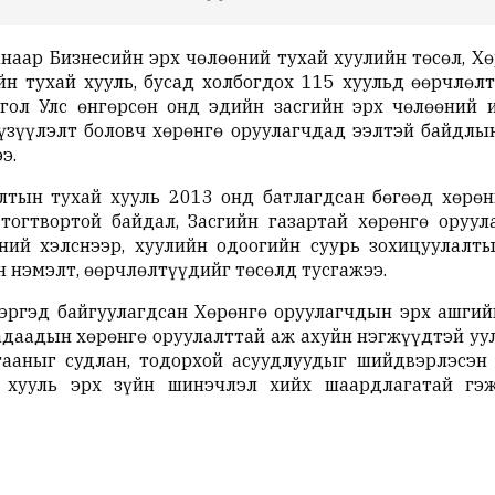
наар Бизнесийн эрх чөлөөний тухай хуулийн төсөл, Хө
н тухай хууль, бусад холбогдох 115 хуульд өөрчлөл
гол Улс өнгөрсөн онд эдийн засгийн эрх чөлөөний 
үзүүлэлт боловч хөрөнгө оруулагчдад ээлтэй байдлы
э.
тын тухай хууль 2013 онд батлагдсан бөгөөд хөрөн
огтвортой байдал, Засгийн газартай хөрөнгө оруул
ний хэлснээр, хуулийн одоогийн суурь зохицуулалт
 нэмэлт, өөрчлөлтүүдийг төсөлд тусгажээ.
эргэд байгуулагдсан Хөрөнгө оруулагчдын эрх ашгийг
адаадын хөрөнгө оруулалттай аж ахуйн нэгжүүдтэй уул
гааныг судлан, тодорхой асуудлуудыг шийдвэрлэсэн
 хууль эрх зүйн шинэчлэл хийх шаардлагатай гэж