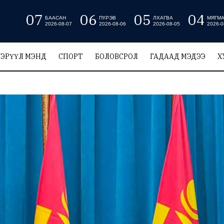
07
06
05
04
БААСАН
ПҮРЭВ
ЛХАГВА
МЯГМ
2026-08-07
2026-08-06
2026-08-05
2026-0
ЭРҮҮЛ МЭНД
СПОРТ
БОЛОВСРОЛ
ГАДААД МЭДЭЭ
Х