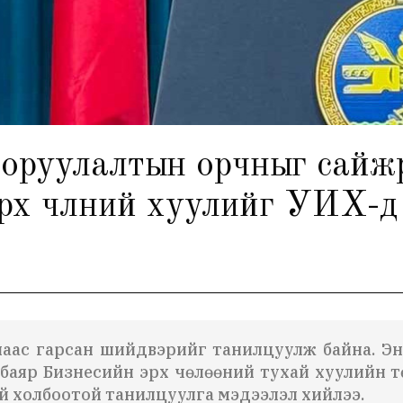
ө оруулалтын орчныг сайж
х чөлөөний хуулийг УИХ-д 
ас гарсан шийдвэрийг танилцуулж байна. Энэ 
баяр Бизнесийн эрх чөлөөний тухай хуулийн т
й холбоотой танилцуулга мэдээлэл хийлээ.