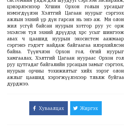
цэвэрлэснээр Хөгшин Орхон голын урсацыг
нэмэгдүүлэн Хэлтгий Цагаан нуурыг сэргээх
ажлын эхний үр дүн гарсан нь энэ аж. Мөн олон
жил усгүй байсан нуурын хотгор руу ус орж
эхэлсэн тул эхний өдрүүдэд хөрс усыг шингээж
авах ч цаашид нуурын экосистем аажмаар
сэргэнэ гэдэгт найдаж байгаагаа илэрхийлсэн
байна. Түүнчлэн Орхон гол, Өгий нуурыг
хамгаалах, Хэлтгий Цагаан нуураас Орхон гол
руу цутгадаг байгалийн урсацын замыг сэргээх,
нуурын орчны тохижилтыг хийх зэрэг олон
ажлыг цаашид хэрэгжүүлэхээр төлөвлөж буйгаа
дурджээ.
Хуваалцах
Жиргэх