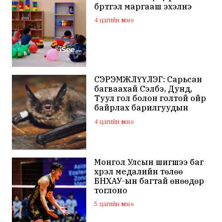
бүртгэл маргааш эхэлнэ
4 цагийн өмнө
СЭРЭМЖЛҮҮЛЭГ: Сарьсан
багваахай Сэлбэ, Дунд,
Туул гол болон голтой ойр
байрлах барилгуудын
дээвэр зэрэг газарт ихээр
4 цагийн өмнө
үүрлэж байна
Монгол Улсын шигшээ баг
хүрэл медалийн төлөө
БНХАУ-ын багтай өнөөдөр
тоглоно
5 цагийн өмнө