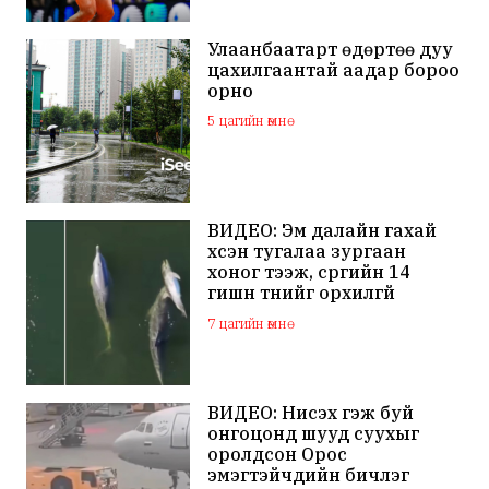
Улаанбаатарт өдөртөө дуу
цахилгаантай аадар бороо
орно
5 цагийн өмнө
ВИДЕО: Эм далайн гахай
үхсэн тугалаа зургаан
хоног тээж, сүргийн 14
гишүүн түүнийг орхилгүй
сэлжээ
7 цагийн өмнө
ВИДЕО: Нисэх гэж буй
онгоцонд шууд суухыг
оролдсон Орос
эмэгтэйчүүдийн бичлэг