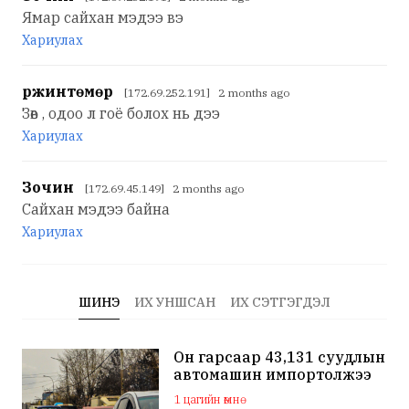
Ямар сайхан мэдээ вэ
Хариулах
Үржинтөмөр
[172.69.252.191] 2 months ago
Зөв , одоо л гоё болох нь дээ
Хариулах
Зочин
[172.69.45.149] 2 months ago
Сайхан мэдээ байна
Хариулах
ШИНЭ
ИХ УНШСАН
ИХ СЭТГЭГДЭЛ
Он гарсаар 43,131 суудлын
автомашин импортолжээ
1 цагийн өмнө