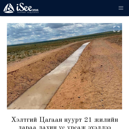
Хэлтгий Цагаан нуурт 21 жилийн
дараа дахин ус урсаж эхэллээ