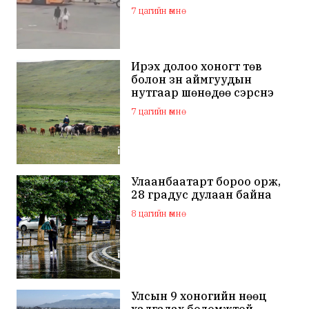
дэлхий нийтийн
7 цагийн өмнө
анхааралд оров
Ирэх долоо хоногт төв
болон зүүн аймгуудын
нутгаар шөнөдөө сэрүүснэ
7 цагийн өмнө
Улаанбаатарт бороо орж,
28 градус дулаан байна
8 цагийн өмнө
Улсын 9 хоногийн нөөц