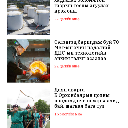
хадгалах боломжтой
газрын тосны агуулах
ирэх оны
арванхоёрдугаар сар
22 цагийн өмнө
ашиглалтад орно
Сэлэнгэд баригдаж буй 70
МВт-ын хүчин чадалтай
ДЦС-ын технологийн
анхны галыг асаалаа
22 цагийн өмнө
Даян аварга
Б.Орхонбаярын цолны
наадамд очсон харваачид
бай, шагнал бага тул
наадамд оролцохгүй гэдгээ
1 хоногийн өмнө
мэдэгдлээ