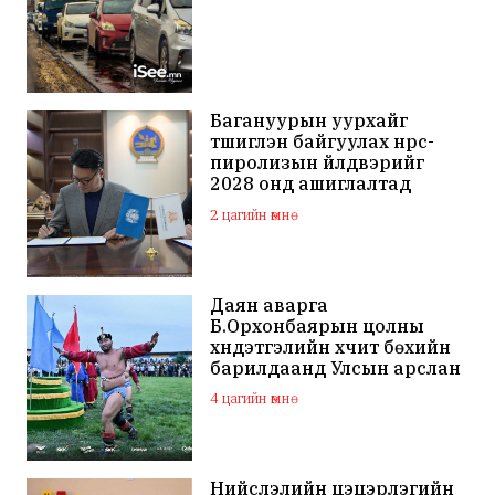
Багануурын уурхайг
түшиглэн байгуулах нүүрс-
пиролизын үйлдвэрийг
2028 онд ашиглалтад
оруулна
2 цагийн өмнө
Даян аварга
Б.Орхонбаярын цолны
хүндэтгэлийн хүчит бөхийн
барилдаанд Улсын арслан
Ц.Бямба-Отгон түрүүллээ
4 цагийн өмнө
Нийслэлийн цэцэрлэгийн