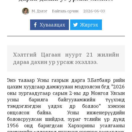
М. Дэлэг
Байгаль орчин
2026-06-03
Хуваалцах
Жиргэх
Хэлтгий Цагаан нуурт 21 жилийн
дараа дахин ур урсаж эхэллээ.
Энэ талаар Усны газрын дарга
З.Батбаяр
өөрийн
цахим хуудсаар дамжуулан мэдээлсэн бөгөөд "2026
оны зургаадугаар сарын 2-ны өдөр Монгол Улсын
усны барилга байгууламжийн түүхэнд
тэмдэглэгдэн үлдэх өдөр боллоо" хэмээн
онцолсон байна. Усны инженерүүдийн
боловсруулсан шийдэл, зураг төслийн үр дүнд
1956 онд баригдсан Хархорины усалгааны
системийн үлдэгдэл шуудууг сэргээн засварлаж,