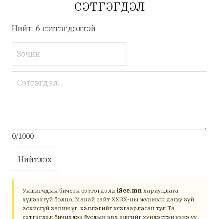
СЭТГЭГДЭЛ
Нийт: 6 сэтгэгдэлтэй
0/1000
Нийтлэх
Уншигчдын бичсэн сэтгэгдэлд
iSee.mn
хариуцлага
хүлээхгүй болно. Манай сайт ХХЗХ-ны журмын дагуу зүй
зохисгүй зарим үг, хэллэгийг хязгаарласан тул Та
сэтгэгдэл бичихдээ бусдын эрх ашгийг хүндэтгэн үзнэ үү.