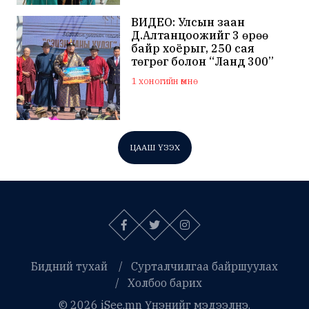
ВИДЕО: Улсын заан
Д.Алтанцоожийг 3 өрөө
байр хоёрыг, 250 сая
төгрөг болон “Ланд 300”
маркийн автомашинаар
1 хоногийн өмнө
мялаажээ
ЦААШ ҮЗЭХ
Бидний тухай
Сурталчилгаа байршуулах
Холбоо барих
© 2026 iSee.mn Үнэнийг мэдээлнэ.