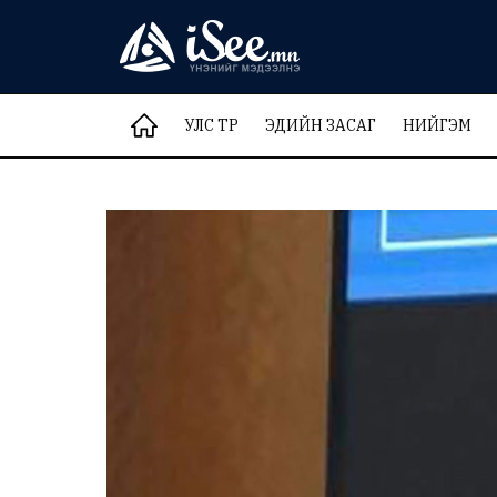
УЛС ТӨР
ЭДИЙН ЗАСАГ
НИЙГЭМ