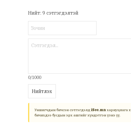
Нийт: 9 сэтгэгдэлтэй
0/1000
Нийтлэх
Уншигчдын бичсэн сэтгэгдэлд
iSee.mn
хариуцлага х
бичихдээ бусдын эрх ашгийг хүндэтгэн үзнэ үү.