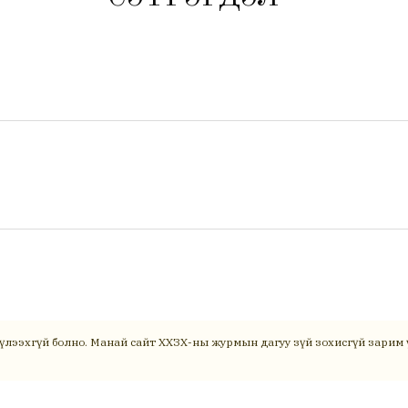
үлээхгүй болно. Манай сайт ХХЗХ-ны журмын дагуу зүй зохисгүй зарим ү