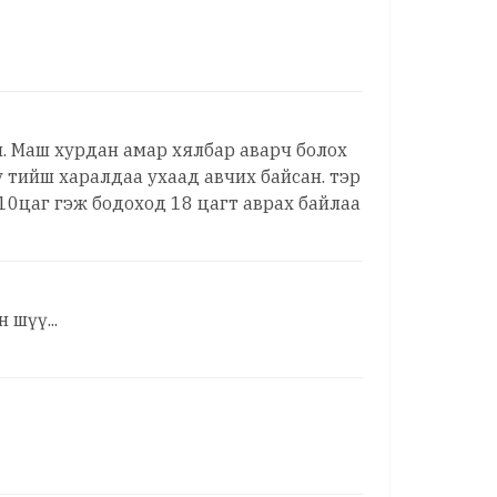
н. Маш хурдан амар хялбар аварч болох
у тийш харалдаа ухаад авчих байсан. тэр
10цаг гэж бодоход 18 цагт аврах байлаа
 шүү...