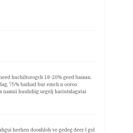
iheed huchiltorogch 18-20% geed baisan.
aidag, 75% baihad bur emch n ooroo
nasnii huuhdiig urgelj hariutslagatai
aahgui herhen dooshloh ve gedeg deer l gol