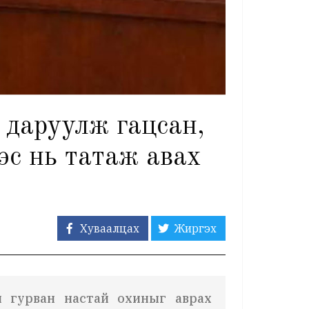
 даруулж гацсан,
эс нь татаж авах
Хуваалцах
Жиргэх
н гурван настай охиныг аврах