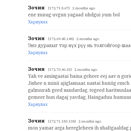
Зочин
[172.71.8.67] 2 months ago
ene zunug uvgun yagaad uhdgui yum bol
Хариулах
Зочин
[172.69.45.148] 2 months ago
Энэ дуракыг тэр нүх рүү нь толгойгоор шаа
Хариулах
Зочин
[172.70.46.15] 2 months ago
Yah ve amisgaatai baina geheer eej aav n gor
Jishee n minii ajiglasnaar, nastai huniig em
galzuurah geed sandardag. tegeed haritsuulaa
gemeer hun dagaj yavdag. Haingaduu humuus
Хариулах
Зочин
[172.71.183.138] 2 months ago
mon yamar arga hereglehees ih shaltgaaldag ge