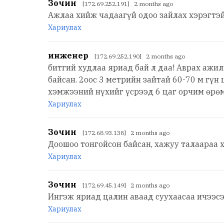
Зочин
[172.69.252.191] 2 months ago
Ажлаа хийж чадаагүй одоо зайлах хэрэгтэ
Хариулах
инженер
[172.69.252.190] 2 months ago
битгий худлаа яриад бай л даа! Аврах ажи
байсан. 2оос 3 метрийн зайтай 60-70 м гүн
хэмжээний нүхийг үсрээд 6 цаг орчим өрөм
Хариулах
Зочин
[172.68.93.138] 2 months ago
Доошоо тонгойсон байсан, хажуу талаараа х
Хариулах
Зочин
[172.69.45.149] 2 months ago
Ингэж яриад цалин аваад суухаасаа ичээсэ
Хариулах