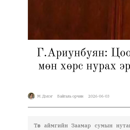
Г.Ариунбуян: Цоон
мөн хөрс нурах эр
М. Дэлэг
Байгаль орчин
2026-06-03
Төв аймгийн Заамар сумын нута