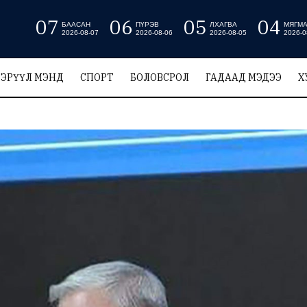
07
06
05
04
БААСАН
ПҮРЭВ
ЛХАГВА
МЯГМ
2026-08-07
2026-08-06
2026-08-05
2026-0
ЭРҮҮЛ МЭНД
СПОРТ
БОЛОВСРОЛ
ГАДААД МЭДЭЭ
Х