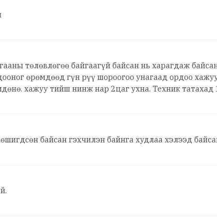
й
лгааны төлөвлөгөө байгаагүй байсан нь харагдаж байса
 цооног өрөмдөөд гүн рүү шороогоо унагаад ордоо хажу
дөнө. хажуу тийш нинж нар 2цаг ухна. Техник татахад 
өшигдсөн байсан гэхчилэн байнга худлаа хэлээд байсан
й.