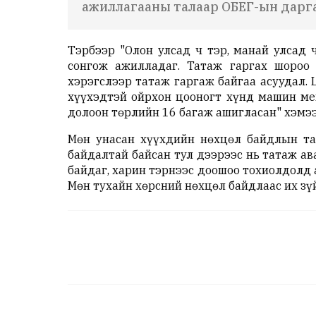
ажиллагааны талаар ОБЕГ-ын дарга
Тэрбээр "Олон улсад ч тэр, манай улсад 
сонгож ажилладаг. Татаж гаргах шороо
хэрэгслээр татаж гаргаж байгаа асуудал.
хүүхэдтэй ойрхон цооногт хүнд машин мех
долоон төрлийн 16 багаж ашигласан" хэмэ
Мөн унасан хүүхдийн нөхцөл байдлын та
байдалтай байсан тул дээрээс нь татаж ав
байдаг, харин тэрнээс доошоо тохиолдолд 
Мөн тухайн хөрсний нөхцөл байдлаас их зү