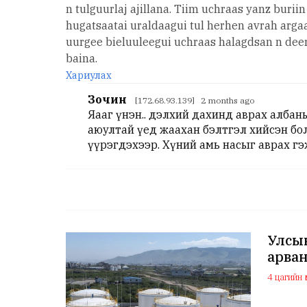
n tulguurlaj ajillana. Tiim uchraas yanz buri
hugatsaatai uraldaagui tul herhen avrah argaa
uurgee bieluuleegui uchraas halagdsan n deer.
baina.
Хариулах
Зочин
[172.68.93.139] 2 months ago
Яааг үнэн.. дэлхий дахинд аврах албан
аюултай үед жаахан бэлтгэл хийсэн бол
үүрэгдэхээр. Хүний амь насыг аврах гэ
Улсын
арван
4 цагийн ө