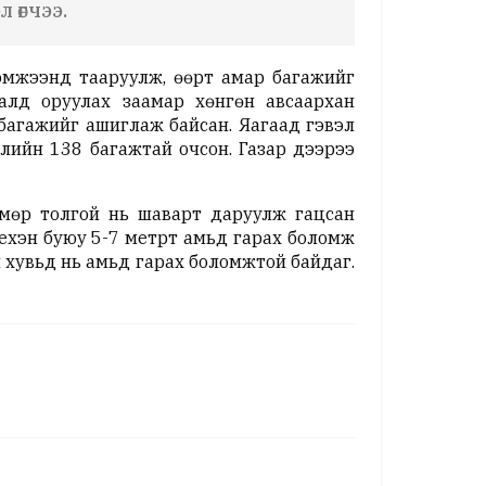
 өгчээ.
хэмжээнд тааруулж, өөрт амар багажийг
алд оруулах заамар хөнгөн авсаархан
багажийг ашиглаж байсан. Яагаад гэвэл
лийн 138 багажтай очсон. Газар дээрээ
 мөр толгой нь шаварт даруулж гацсан
үехэн буюу 5-7 метрт амьд гарах боломж
 хувьд нь амьд гарах боломжтой байдаг.