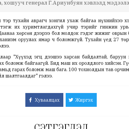
, хошууч генерал Г.Ариунбуян хэвлэлд мэдээлэл
ч тэр тухайн аврагч хонгил ухаж байгаа нүхнийхээ 
 тэгж их хуримтлагдахгүй учир тэрийг гинжин урв
 Цаанаа хөрсөн дээрээ бол молдок гэдэг жижиг оврын 
анизм оруулах ямар ч боломжгүй. Тухайн үед 27 төр
элээ.
лаар "Хүүхэд эгц дээшээ харсан байдалтай, баруун
ах боломж байгаагүй. Бид маш их оролдлого хийсэн. Г
амьд гарах боломж маш бага. 100 тохиолдын тав орчим
йл шалтгаалдаг" гэлээ.
Хуваалцах
Жиргэх
СЭТГЭГДЭЛ