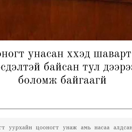
огт унасан хүүхэд шаварт
сдэлтэй байсан тул дээрэ
боломж байгаагүй
гт уурхайн цооногт унаж амь насаа алдса