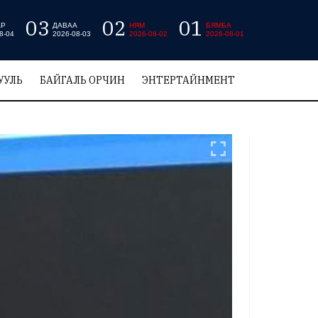
03
02
01
АР
ДАВАА
НЯМ
БЯМБА
8-04
2026-08-03
2026-08-02
2026-08-01
УУЛЬ
БАЙГАЛЬ ОРЧИН
ЭНТЕРТАЙНМЕНТ