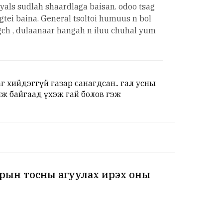
gyals sudlah shaardlaga baisan. odoo tsag
gtei baina. General tsoltoi humuus n bol
ogch , dulaanaar hangah n iluu chuhal yum
 хийдэггүй газар санагдсан.. гал усны
йж байгаад үхэж гай болов гэж
зрын тосны агуулах ирэх оны