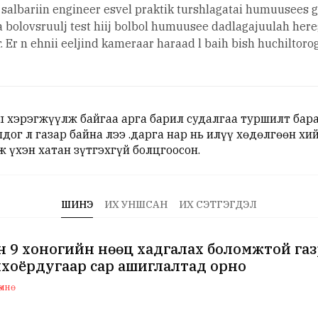
in salbariin engineer esvel praktik turshlagatai humuusees 
 bolovsruulj test hiij bolbol humuusee dadlagajuulah here
 Er n ehnii eeljind kameraar haraad l baih bish huchiltor
ы хэрэгжүүлж байгаа арга барил судалгаа туршилт бараг
дог л газар байна лээ .дарга нар нь илүү хөдөлгөөн хи
ж үхэн хатан зүтгэхгүй болцгоосон.
ШИНЭ
ИХ УНШСАН
ИХ СЭТГЭГДЭЛ
 9 хоногийн нөөц хадгалах боломжтой га
хоёрдугаар сар ашиглалтад орно
мнө