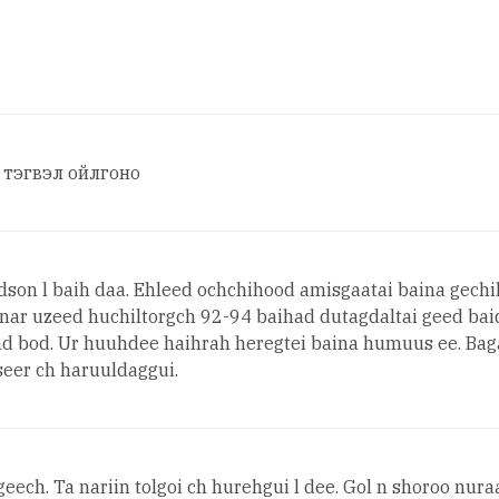
 тэгвэл ойлгоно
idson l baih daa. Ehleed ochchihood amisgaatai baina gech
ch nar uzeed huchiltorgch 92-94 baihad dutagdaltai geed b
d bod. Ur huuhdee haihrah heregtei baina humuus ee. Baga 
eer ch haruuldaggui.
ech. Ta nariin tolgoi ch hurehgui l dee. Gol n shoroo nur