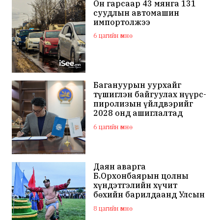
Он гарсаар 43 мянга 131
суудлын автомашин
импортолжээ
6 цагийн өмнө
Багануурын уурхайг
түшиглэн байгуулах нүүрс-
пиролизын үйлдвэрийг
2028 онд ашиглалтад
оруулна
6 цагийн өмнө
Даян аварга
Б.Орхонбаярын цолны
хүндэтгэлийн хүчит
бөхийн барилдаанд Улсын
арслан Ц.Бямба-Отгон
8 цагийн өмнө
түрүүллээ