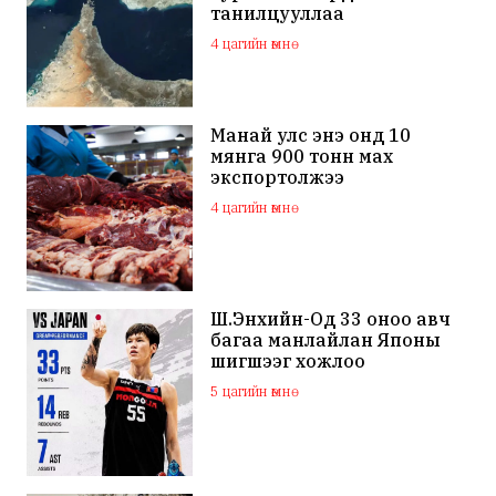
танилцууллаа
4 цагийн өмнө
Манай улс энэ онд 10
мянга 900 тонн мах
экспортолжээ
4 цагийн өмнө
Ш.Энхийн-Од 33 оноо авч
багаа манлайлан Японы
шигшээг хожлоо
5 цагийн өмнө