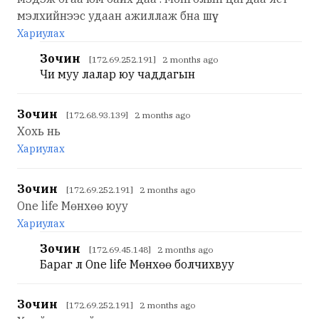
мэлхийнээс удаан ажиллаж бна шүү
Хариулах
Зочин
[172.69.252.191] 2 months ago
Чи муу лалар юу чаддагын
Зочин
[172.68.93.139] 2 months ago
Хохь нь
Хариулах
Зочин
[172.69.252.191] 2 months ago
One life Мөнхөө юуу
Хариулах
Зочин
[172.69.45.148] 2 months ago
Бараг л One life Мөнхөө болчихвуу
Зочин
[172.69.252.191] 2 months ago