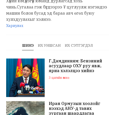
Хүний юм,үнэгүй юманд дурлагсад хохь
чинь.Сугалаа гэж бүгдээрээ ₮ цуглуулж нэгэндээ
машин болон бусад эд бараа авч өгөх буюу
хулхдуулахыг хэлнээ.
Хариулах
ШИНЭ
ИХ УНШСАН
ИХ СЭТГЭГДЭЛ
Г.Дамдинням: Бензиний
асуудлаар ОХУ руу явж,
яриа хэлэлцээ хийнэ
3 цагийн өмнө
Иран Ормузын хоолойг
нээхэд АНУ-д тавих
зургаан шаардлагаа