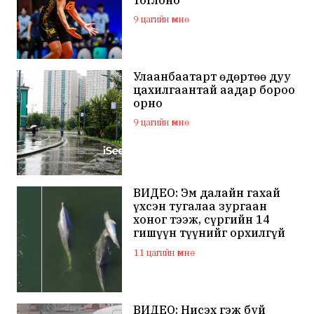
9 цагийн өмнө
Улаанбаатарт өдөртөө дуу
цахилгаантай аадар бороо
орно
9 цагийн өмнө
ВИДЕО: Эм далайн гахай
үхсэн тугалаа зургаан
хоног тээж, сүргийн 14
гишүүн түүнийг орхилгүй
сэлжээ
11 цагийн өмнө
ВИДЕО: Нисэх гэж буй