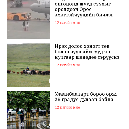
онгоцонд шууд суухыг
оролдсон Орос
эмэгтэйчүүдийн бичлэг
дэлхий нийтийн
12 цагийн өмнө
анхааралд оров
Ирэх долоо хоногт төв
болон зүүн аймгуудын
нутгаар шөнөдөө сэрүүснэ
12 цагийн өмнө
Улаанбаатарт бороо орж,
28 градус дулаан байна
12 цагийн өмнө