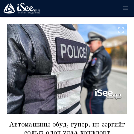
Автомашины обуд, гупер, нүүр зэргийг
сольж олон удаа хонжворт