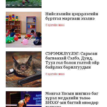
Нийслэлийн цэцэрлэгийн
бүртгэл маргааш эхэлнэ
8 цагийн өмнө
СЭРЭМЖЛҮҮЛЭГ: Сарьсан
багваахай Сэлбэ, Дунд,
Туул гол болон голтой ойр
байрлах барилгуудын
дээвэр зэрэг газарт ихээр
8 цагийн өмнө
үүрлэж байна
Монгол Улсын шигшээ баг
хүрэл медалийн төлөө
БНХАУ-ын багтай өнөөдөр
тоглоно