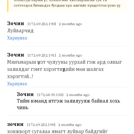
сэтгэгдэл бичихдээ бусдын эрх ашгийг хүндэтгэн үзнэ үү.
Зочин
[172.69.252.190] 2 months ago
Луйварчид
Хариулах
Зочин
[172.69.252.191] 2 months ago
Мянъмарын үнэт чулууны уурхай гэж ард олныг
залилдаг гэмт хэрэгтнүүдийн мөн шалгах
хэрэгтэй...!
Хариулах
Зочин
[172.68.93.138] 2 months ago
Тийм юманд итгэж залилуулж байвал хохь
чинь
зочин
[172.69.252.190] 2 months ago
хонжворт сугалаа ямагт луйвар байдгийг