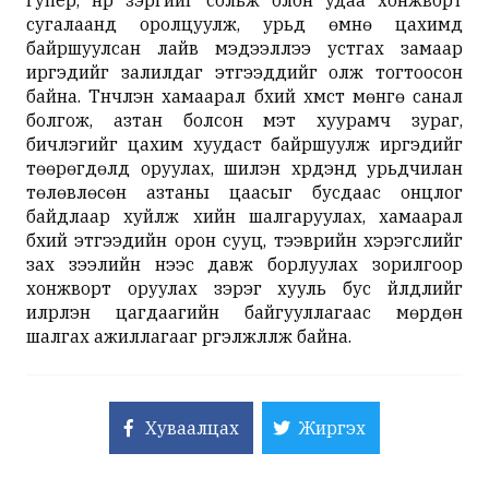
гупер, нүүр зэргийг сольж олон удаа хонжворт
сугалаанд оролцуулж, урьд өмнө цахимд
байршуулсан лайв мэдээллээ устгах замаар
иргэдийг залилдаг этгээдүүдийг олж тогтоосон
байна. Түүнчлэн хамаарал бүхий хүмүүст мөнгө санал
болгож, азтан болсон мэт хуурамч зураг,
бичлэгийг цахим хуудаст байршуулж иргэдийг
төөрөгдөлд оруулах, шилэн хүрдэнд урьдчилан
төлөвлөсөн азтаны цаасыг бусдаас онцлог
байдлаар хуйлж хийн шалгаруулах, хамаарал
бүхий этгээдийн орон сууц, тээврийн хэрэгслийг
зах зээлийн үнээс давж борлуулах зорилгоор
хонжворт оруулах зэрэг хууль бус үйлдлийг
илрүүлэн цагдаагийн байгууллагаас мөрдөн
шалгах ажиллагааг үргэлжлүүлж байна.
Хуваалцах
Жиргэх