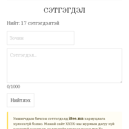
СЭТГЭГДЭЛ
Нийт: 17 сэтгэгдэлтэй
0/1000
Нийтлэх
Уншигчдын бичсэн сэтгэгдэлд
iSee.mn
хариуцлага
хүлээхгүй болно. Манай сайт ХХЗХ-ны журмын дагуу зүй
зохисгүй зарим үг, хэллэгийг хязгаарласан тул Та