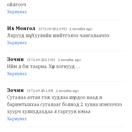
ойлгооч
Хариулах
Их Монгол
[172.69.252.191] 2 months ago
Ллрууд шүү. Хуулийн шийтгэлээ чангалаачээ
Хариулах
Зочин
[172.69.252.191] 2 months ago
Ийм л бж таарна. Хүн хогнууд …
Хариулах
Зочин
[172.69.45.149] 2 months ago
Сугалаа азтан гэж худлаа шүү одоо наад и
баримтынхаа сугалааг болиод 2 хувиа нэмээчээ
хуурч хулихдахдаа л гаргуун юмаа
Хариулах