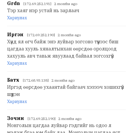
Grdn
[172.69.252.191] 2 months ago
Тэр хаяг нэр устай нь зарлаач
Хариулах
Иргэн
[172.69.252.190] 2 months ago
Хүнд ял өгч байж энэ луйвар зогсоно түүнээс биш
цагдаа хууль хяналтынхан өөрсдөө оролцоод
хахууль авч тавьж явуулаад байвал зогсохгүй
Хариулах
Батхүү
[172.68.93.138] 2 months ago
Иргэд өөрсдөө ухаантай байгаач хэзээч хошихгүй
шүүдэн
Хариулах
Зочин
[172.69.252.190] 2 months ago
Монголын цагдаа луйвар гэдгийг нь одоо л
мэдэж бгаа юм байх даа . Монголын цагдаа яст