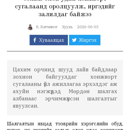
сугалаанд оролцуулж, иргэдийг
залилдаг байжээ
Б. Батчимэг
Хууль
2026-06-03
Хуваалцах
Жиргэх
Цахим орчинд шууд лайв байдлаар
зохион байгуулдаг хонжворт
сугалааны үйл ажиллагаа эрхэлдэг аж
ахуйн нэгжүүдэд Мөрдөн шалгах
албанаас эрчимжүүлсэн шалгалтыг
явуулсан.
Шалгалтын явцад тээврийн хэрэгслийн обуд,