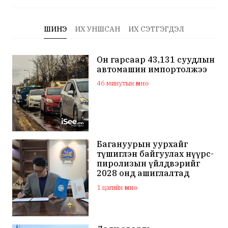
ШИНЭ
ИХ УНШСАН
ИХ СЭТГЭГДЭЛ
Он гарсаар 43,131 суудлын
автомашин импортолжээ
46 минутын өмнө
Багануурын уурхайг
түшиглэн байгуулах нүүрс-
пиролизын үйлдвэрийг
2028 онд ашиглалтад
оруулна
1 цагийн өмнө