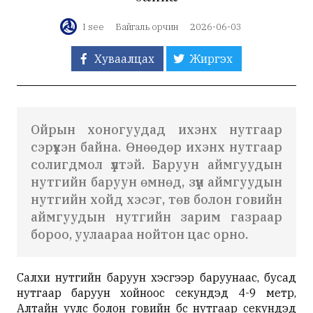
I see
Байгаль орчин
2026-06-03
Хуваалцах
Жиргэх
Ойрын хоногуудад ихэнх нутгаар
сэрүүхэн байна. Өнөөдөр ихэнх нутгаар
солигдмол үүлтэй. Баруун аймгуудын
нутгийн баруун өмнөд, зүүн аймгуудын
нутгийн хойд хэсэг, төв болон говийн
аймгуудын нутгийн зарим газраар
бороо, уулаараа нойтон цас орно.
Салхи нутгийн баруун хэсгээр баруунаас, бусад
нутгаар баруун хойноос секундэд 4-9 метр,
Алтайн уулс болон говийн бүс нутгаар секундэд