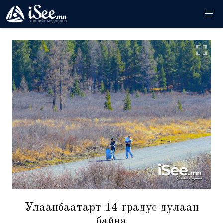
Улаанбаатарт 14 градус дулаан
байна