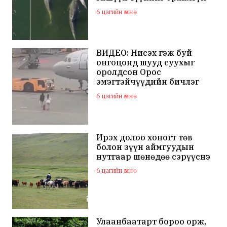
сэлжээ
6 цагийн өмнө
ВИДЕО: Нисэх гэж буй
онгоцонд шууд суухыг
оролдсон Орос
эмэгтэйчүүдийн бичлэг
дэлхий нийтийн
6 цагийн өмнө
анхааралд оров
Ирэх долоо хоногт төв
болон зүүн аймгуудын
нутгаар шөнөдөө сэрүүснэ
6 цагийн өмнө
Улаанбаатарт бороо орж,