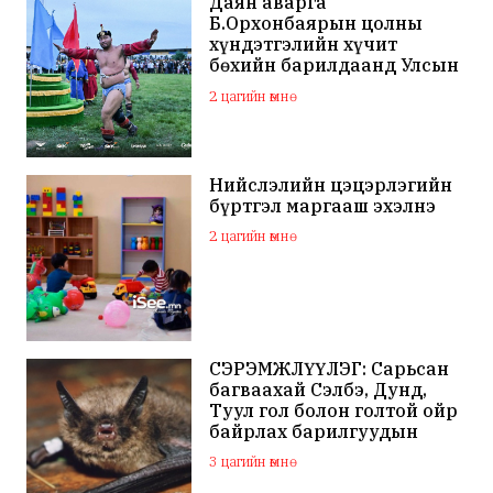
Даян аварга
Б.Орхонбаярын цолны
хүндэтгэлийн хүчит
бөхийн барилдаанд Улсын
арслан Ц.Бямба-Отгон
2 цагийн өмнө
түрүүллээ
Нийслэлийн цэцэрлэгийн
бүртгэл маргааш эхэлнэ
2 цагийн өмнө
СЭРЭМЖЛҮҮЛЭГ: Сарьсан
багваахай Сэлбэ, Дунд,
Туул гол болон голтой ойр
байрлах барилгуудын
дээвэр зэрэг газарт ихээр
3 цагийн өмнө
үүрлэж байна