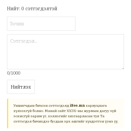
Нийт: 0 сэтгэгдэлтэй
0/1000
Нийтлэх
Уншигчдын бичсэн сэтгэгдэлд
iSee.mn
хариуцлага
хүлээхгүй болно. Манай сайт ХХЗХ-ны журмын дагуу зүй
зохисгүй зарим үг, хэллэгийг хязгаарласан тул Та
сэтгэгдэл бичихдээ бусдын эрх ашгийг хүндэтгэн үзнэ үү.