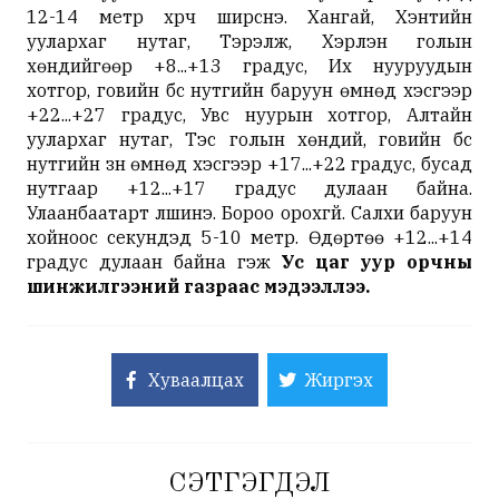
12-14 метр хүрч ширүүснэ. Хангай, Хэнтийн
уулархаг нутаг, Тэрэлж, Хэрлэн голын
хөндийгөөр +8...+13 градус, Их нууруудын
хотгор, говийн бүс нутгийн баруун өмнөд хэсгээр
+22...+27 градус, Увс нуурын хотгор, Алтайн
уулархаг нутаг, Тэс голын хөндий, говийн бүс
нутгийн зүүн өмнөд хэсгээр +17...+22 градус, бусад
нутгаар +12...+17 градус дулаан байна.
Улаанбаатарт үүлшинэ. Бороо орохгүй. Салхи баруун
хойноос секундэд 5-10 метр. Өдөртөө +12...+14
градус дулаан байна гэж
Ус цаг уур орчны
шинжилгээний газраас мэдээллээ.
Хуваалцах
Жиргэх
СЭТГЭГДЭЛ