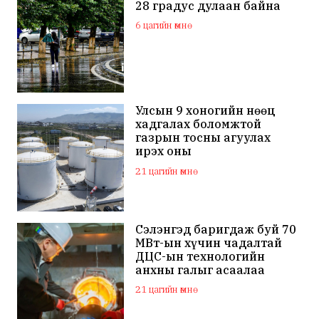
28 градус дулаан байна
6 цагийн өмнө
Улсын 9 хоногийн нөөц
хадгалах боломжтой
газрын тосны агуулах
ирэх оны
арванхоёрдугаар сар
21 цагийн өмнө
ашиглалтад орно
Сэлэнгэд баригдаж буй 70
МВт-ын хүчин чадалтай
ДЦС-ын технологийн
анхны галыг асаалаа
21 цагийн өмнө