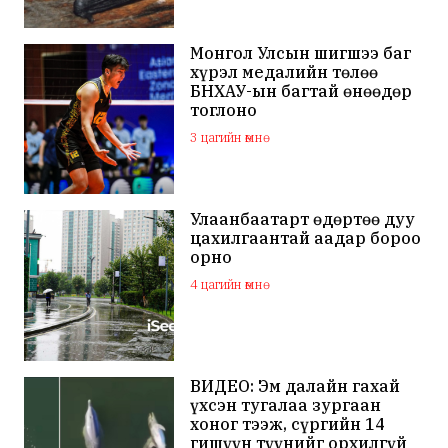
Монгол Улсын шигшээ баг
хүрэл медалийн төлөө
БНХАУ-ын багтай өнөөдөр
тоглоно
3 цагийн өмнө
Улаанбаатарт өдөртөө дуу
цахилгаантай аадар бороо
орно
4 цагийн өмнө
ВИДЕО: Эм далайн гахай
үхсэн тугалаа зургаан
хоног тээж, сүргийн 14
гишүүн түүнийг орхилгүй