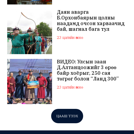
Даян аварга
Б.Орхонбаярын цолны
наадамд очсон харваачид
бай, шагнал бага тул
наадамд оролцохгүй
23 цагийн өмнө
гэдгээ мэдэгдлээ
ВИДЕО: Улсын заан
Д.Алтанцоожийг 3 өрөө
байр хоёрыг, 250 сая
төгрөг болон “Ланд 300”
маркийн автомашинаар
23 цагийн өмнө
мялаажээ
ЦААШ ҮЗЭХ