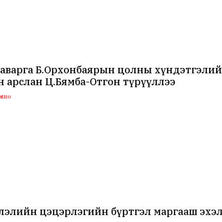
 аварга Б.Орхонбаярын цолны хүндэтгэлий
 арслан Ц.Бямба-Отгон түрүүллээ
мнө
лэлийн цэцэрлэгийн бүртгэл маргааш эхэ