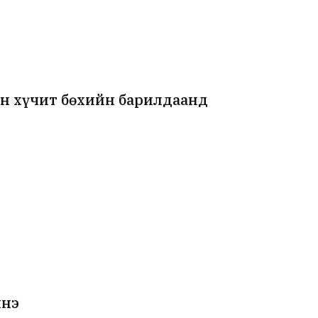
н хүчит бөхийн барилдаанд
лнэ