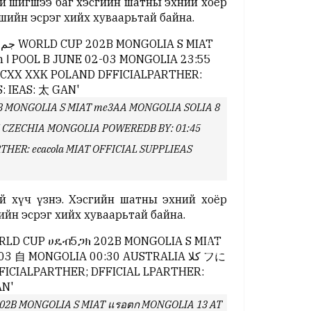
эй шигшээ баг хэсгийн шатны эхний хоёр
шийн эсрэг хийх хуваарьтай байна.
HER: ecacola MIAT OFFICIAL SUPPLIEAS
й хүч үзнэ. Хэсгийн шатны эхний хоёр
ийн эсрэг хийх хуваарьтай байна.
ጋክ 202B MONGOLIA S MIAT แรอตก MONGOLIA 13 AT