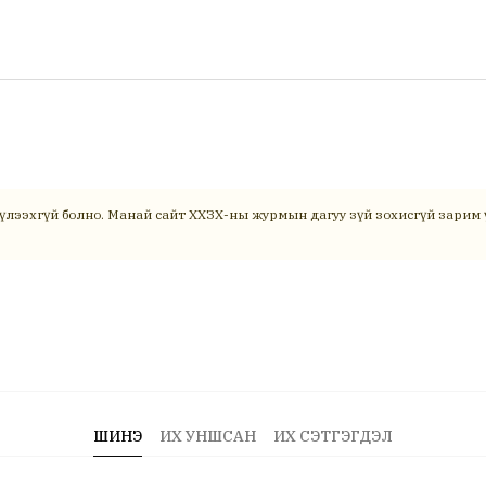
үлээхгүй болно. Манай сайт ХХЗХ-ны журмын дагуу зүй зохисгүй зарим ү
ШИНЭ
ИХ УНШСАН
ИХ СЭТГЭГДЭЛ