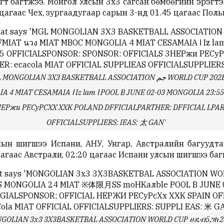
гт багтжээ. Монгол Улсын 3х3 сагсан бөмбөгийн эрэгт
цагаас Чех, зургаадугаар сарын 3-нд 01.45 цагаас Поль
ALL ASSOCIATION جم WORLD CUP 202B MONGOLIA S MIAT me3AA MONGOLIA SOLIA 8
A 23:55 CZECHIA MONGOLIA POWEREDB BY: 01:45
EPжи PECyPCXX XXK POLAND DFFICIALPARTHER: DFFICIAL LPART
OFFICIALSUPPLIERS: IEAS: 太 GAN‎'‎‎
лын шигшээ Испани, АНУ, Унгар, Австралийн багуудта
агаас Австрали, 02:20 цагаас Испани улсын шигшээ баг
says '‎MONGOLIAN 3x3 3X3BASKETBAL ASSOCIATION WORLD CUP ሀዴብ5