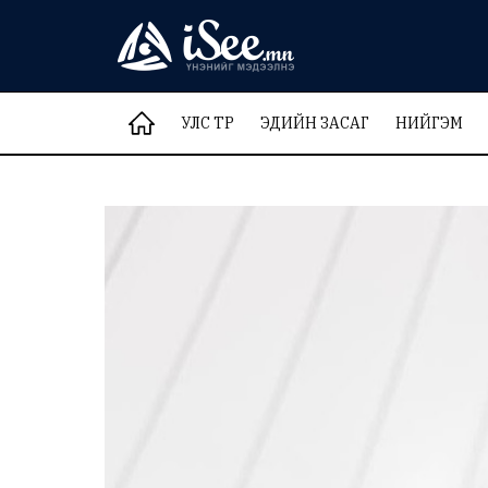
УЛС ТӨР
ЭДИЙН ЗАСАГ
НИЙГЭМ