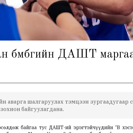
сан бөмбөгийн ДАШТ марга
хийн аварга шалгаруулах тэмцээн зургаадугаар
зохион байгуулагдана.
рсөлдөж байгаа тус ДАШТ-ий эрэгтэйчүүдийн “В хэсэ