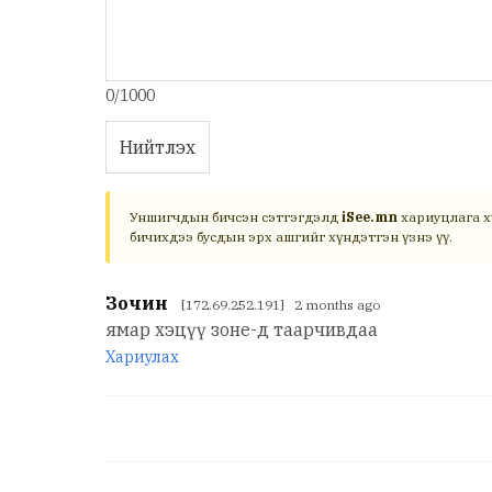
0/1000
Нийтлэх
Уншигчдын бичсэн сэтгэгдэлд
iSee.mn
хариуцлага х
бичихдээ бусдын эрх ашгийг хүндэтгэн үзнэ үү.
Зочин
[172.69.252.191] 2 months ago
ямар хэцүү зоне-д таарчивдаа
Хариулах