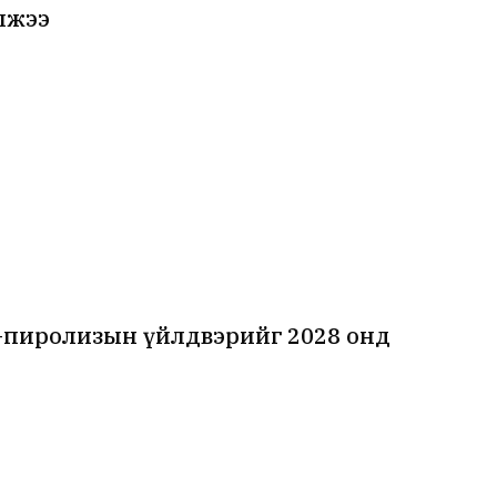
лжээ
-пиролизын үйлдвэрийг 2028 онд