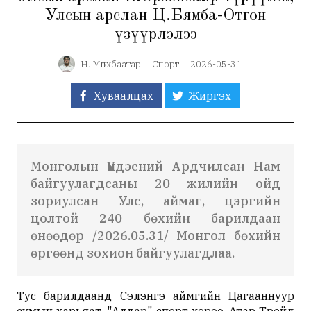
Улсын арслан Ц.Бямба-Отгон
үзүүрлэлээ
Н. Мөнхбаатар
Спорт
2026-05-31
Хуваалцах
Жиргэх
Монголын Үндэсний Ардчилсан Нам
байгуулагдсаны 20 жилийн ойд
зориулсан Улс, аймаг, цэргийн
цолтой 240 бөхийн барилдаан
өнөөдөр /2026.05.31/ Монгол бөхийн
өргөөнд зохион байгуулагдлаа.
Тус барилдаанд Сэлэнгэ аймгийн Цагааннуур