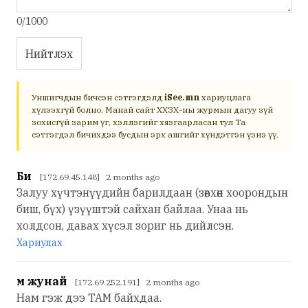
0/1000
Нийтлэх
Уншигчдын бичсэн сэтгэгдэлд
iSee.mn
хариуцлага
хүлээхгүй болно. Манай сайт ХХЗХ-ны журмын дагуу зүй
зохисгүй зарим үг, хэллэгийг хязгаарласан тул Та
сэтгэгдэл бичихдээ бусдын эрх ашгийг хүндэтгэн үзнэ үү.
Би
[172.69.45.148] 2 months ago
Залуу хүчтэнүүдийн барилдаан (зөвхөн хоорондын
биш, бүх) үзүүштэй сайхан байлаа. Унаа нь
холдсон, давах хүсэл зориг нь дийлсэн.
Хариулах
Өм жунай
[172.69.252.191] 2 months ago
Нам гэж дээ ТАМ байхдаа.