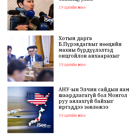
19 цагийн өмнө
Хотын дарга
Б.Пүрэвдагвыг нөөцийн
махны бүрдүүлэлтэд
онцгойлон анхаарахыг
үүрэг болголоо
19 цагийн өмнө
АНУ-ын Элчин сайдын яам
шаардлагагүй бол Монгол
руу аялахгүй байхыг
иргэддээ зөвлөжээ
19 цагийн өмнө