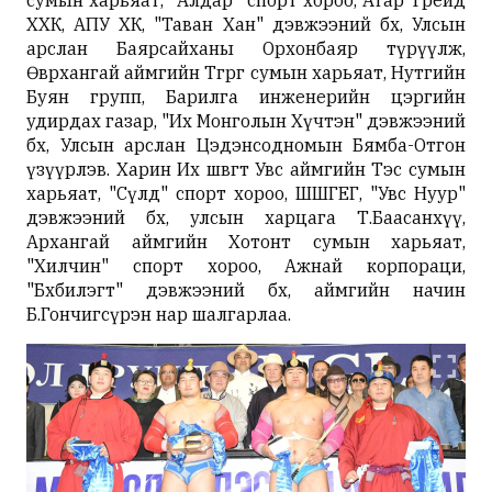
сумын харьяат, "Алдар" спорт хороо, Атар Трейд
ХХК, АПУ ХК, "Таван Хан" дэвжээний бөх, Улсын
арслан Баярсайханы Орхонбаяр түрүүлж,
Өвөрхангай аймгийн Төгрөг сумын харьяат, Нутгийн
Буян групп, Барилга инженерийн цэргийн
удирдах газар, "Их Монголын Хүчтэн" дэвжээний
бөх, Улсын арслан Цэдэнсодномын Бямба-Отгон
үзүүрлэв. Харин Их шөвөгт Увс аймгийн Тэс сумын
харьяат, "Сүлд" спорт хороо, ШШГЕГ, "Увс Нуур"
дэвжээний бөх, улсын харцага Т.Баасанхүү,
Архангай аймгийн Хотонт сумын харьяат,
"Хилчин" спорт хороо, Ажнай корпораци,
"Бөхбилэгт" дэвжээний бөх, аймгийн начин
Б.Гончигсүрэн нар шалгарлаа.