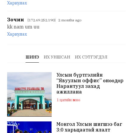
Хариулах
Зочин
[172.69.252.190] 2 months ago
kk nam um uu
Хариулах
ШИНЭ
ИХ УНШСАН
ИХ СЭТГЭГДЭЛ
Улсын бүртгэлийн
“Явуулын оффис” өнөөдөр
Нарантуул захад
ажиллана
1 цагийн өмнө
Монгол Улсын шигшээ баг
3:0 харьцаатай ялалт