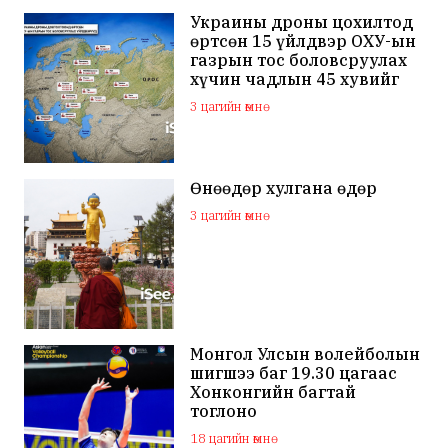
Украины дроны цохилтод
өртсөн 15 үйлдвэр ОХУ-ын
газрын тос боловсруулах
хүчин чадлын 45 хувийг
бүрдүүлдэг байжээ
3 цагийн өмнө
Өнөөдөр хулгана өдөр
3 цагийн өмнө
Монгол Улсын волейболын
шигшээ баг 19.30 цагаас
Хонконгийн багтай
тоглоно
18 цагийн өмнө