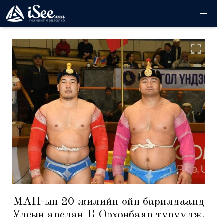
МҮАН-ын 20 жилийн ойн барилдаанд
Улсын арслан Б.Орхонбаяр түрүүлж,