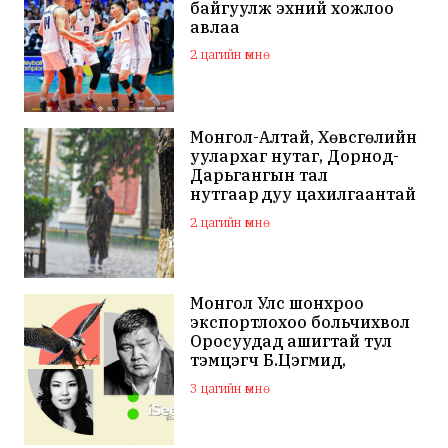
байгуулж эхний хожлоо
авлаа
2 цагийн өмнө
Монгол-Алтай, Хөвсгөлийн
уулархаг нутаг, Дорнод-
Дарьгангын тал
нутгаар дуу цахилгаантай
аадар бороо орно
2 цагийн өмнө
Монгол Улс шонхроо
экспортлохоо больчихвол
Оросуудад ашигтай тул
тэмцэгч Б.Цэгмид,
Н.Эрдэнэ зэрэг хүмүүсийг
3 цагийн өмнө
санхүүжүүлдэг байж
магадгүй