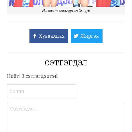
Их шөвөгт шалгарсан бөхчүүд
Хуваалцах
Жиргэх
СЭТГЭГДЭЛ
Нийт: 3 сэтгэгдэлтэй