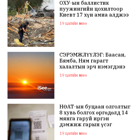
ОХУ-ын баллистик
пуужингийн цохилтоор
Киевт 17 хүн амиа алджээ
19 цагийн өмнө
СЭРЭМЖЛҮҮЛЭГ: Баасан,
Бямба, Ням гарагт
халалтын эрч нэмэгдэнэ
19 цагийн өмнө
НӨАТ-ын буцаан олголтыг
8 хувь болгох өргөдөлд 14
мянга гаруй иргэн
дэмжиж гарын үсэг
зуржээ
19 цагийн өмнө