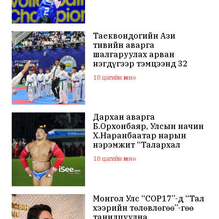
Таеквондогийн Ази
тивийн аварга
шалгаруулах арван
нэгдүгээр тэмцээнд 32
орны тамирчид өрсөлдөж
18 цагийн өмнө
байна
Дархан аварга
Б.Орхонбаяр, Улсын начин
Х.Наранбаатар нарын
нэрэмжит “Талархал
хүндэтгэл” хүчит бөхийн
18 цагийн өмнө
барилдаан болно
Монгол Улс “COP17”-д “Тал
хээрийн төлөвлөгөө”-гөө
танилцуулна