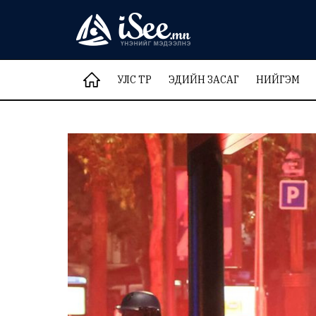
УЛС ТӨР
ЭДИЙН ЗАСАГ
НИЙГЭМ