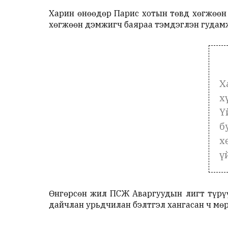
Харин өнөөдөр Парис хотын төвд хөгжөөн
хөгжөөн дэмжигч баяраа тэмдэглэн гудамжи
Х
х
Ү
б
х
ү
Өнгөрсөн жил ПСЖ Аваргуудын лигт түрүү
дайчлан урьдчилан бэлтгэл хангасан ч мөр