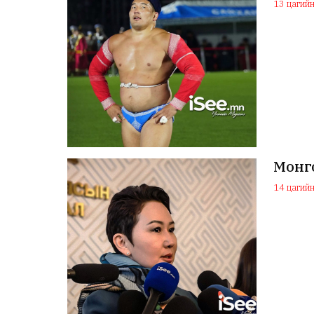
13 цагийн 
Монго
14 цагийн 