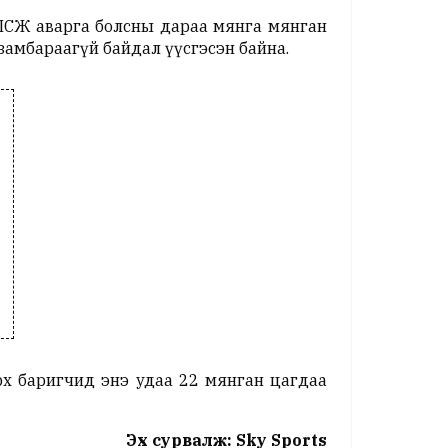
ПСЖ аварга болсны дараа мянга мянган
амбараагүй байдал үүсгэсэн байна.
х баригчид энэ удаа 22 мянган цагдаа
Эх сурвалж: Sky Sports