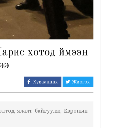
арис хотод үймээн
ээ
Хуваалцах
Жиргэх
лолтод ялалт байгуулж, Европын