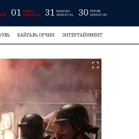
01
31
30
БЯМБА
БААСАН
ПҮРЭВ
8-02
2026-08-01
2026-07-31
2026-07-30
УУЛЬ
БАЙГАЛЬ ОРЧИН
ЭНТЕРТАЙНМЕНТ