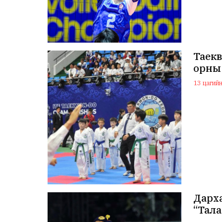
Таекв
орны
13 цагийн 
Дарха
“Тала