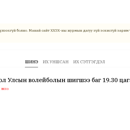
үлээхгүй болно. Манай сайт ХХЗХ-ны журмын дагуу зүй зохисгүй зарим ү
ШИНЭ
ИХ УНШСАН
ИХ СЭТГЭГДЭЛ
л Улсын волейболын шигшээ баг 19.30 цаг
өмнө