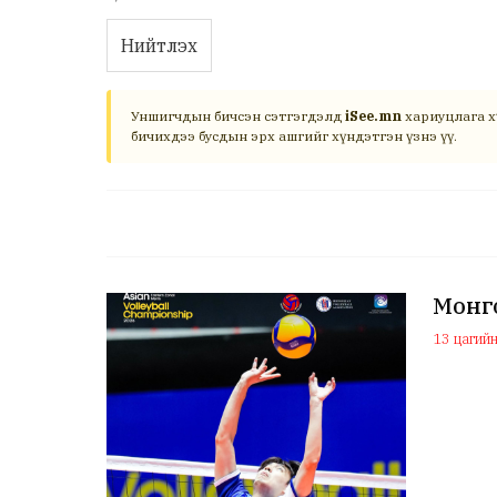
Нийтлэх
Уншигчдын бичсэн сэтгэгдэлд
iSee.mn
хариуцлага х
бичихдээ бусдын эрх ашгийг хүндэтгэн үзнэ үү.
Монго
13 цагийн 