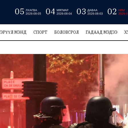
05
04
03
02
ЛХАГВА
МЯГМАР
ДАВАА
НЯМ
2026-08-05
2026-08-04
2026-08-03
2026-0
ЭРҮҮЛ МЭНД
СПОРТ
БОЛОВСРОЛ
ГАДААД МЭДЭЭ
Х