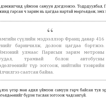
 дэмжигчид үймээн самуун дэгдээжээ. Тодрдуулбал, 
нд гарсан ч зарим нь цагдаа нартай мөргөлдөж, эмх з
амгийн сүүлийн мэдээллээр Франц даяар 416
үнийг баривчилж, долоон цагдаа бэртжээ.
ймээний улмаас Парисын зарим метроны
уудал, трамвай болон автобусны
өдөлгөөнийг түр зогсоож, нийтийн тээврийн
йлчилгээ саатсан байна.
лэх үеэр мөн адил үймээн самуун гарч байсан тул эр
гөлдөөнийг бүрэн таслан зогсоож чадсангүй.