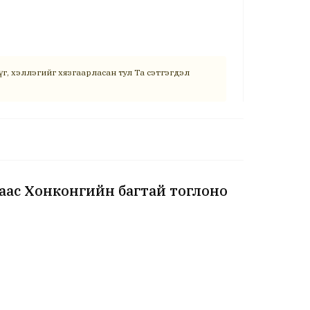
г, хэллэгийг хязгаарласан тул Та сэтгэгдэл
аас Хонконгийн багтай тоглоно