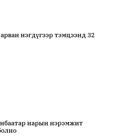
арван нэгдүгээр тэмцээнд 32
ранбаатар нарын нэрэмжит
болно