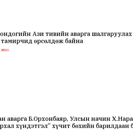
ондогийн Ази тивийн аварга шалгаруулах 
 тамирчид өрсөлдөж байна
өмнө
н аварга Б.Орхонбаяр, Улсын начин Х.На
рхал хүндэтгэл” хүчит бөхийн барилдаан 