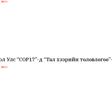
өмнө
л Улс “COP17”-д “Тал хээрийн төлөвлөгөө
өмнө