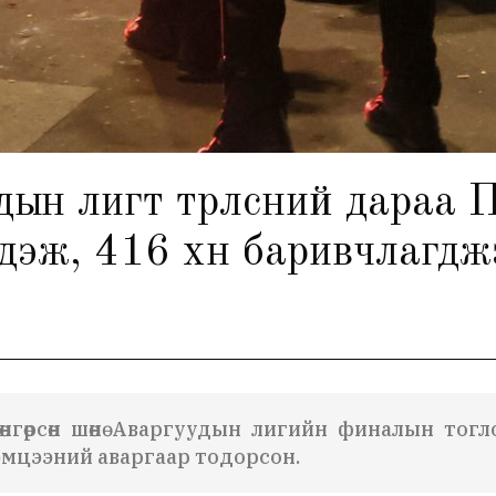
 лигт түрүүлсний дараа П
дэж, 416 хүн баривчлагдж
өнгөрсөн шөнө Аваргуудын лигийн финалын тог
тэмцээний аваргаар тодорсон.