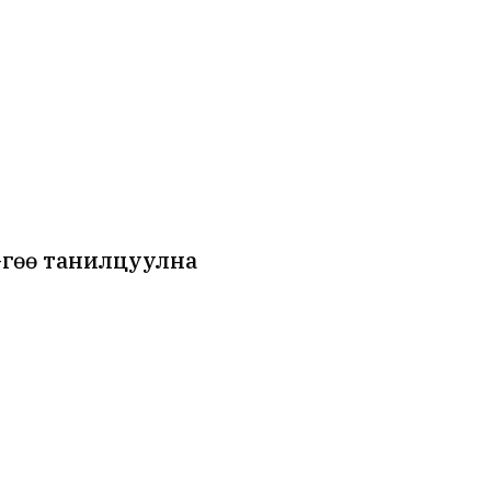
”-гөө танилцуулна