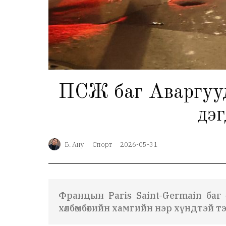
ПСЖ баг Аваргуудын
дэг
Б. Ану
Спорт
2026-05-31
Францын Paris Saint-Germain баг 
хөлбөмбөгийн хамгийн нэр хүндтэй 