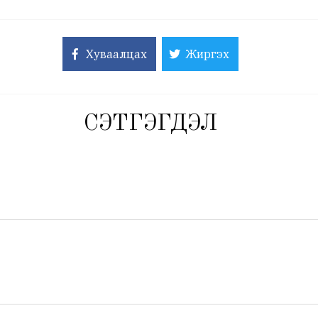
Хуваалцах
Жиргэх
СЭТГЭГДЭЛ