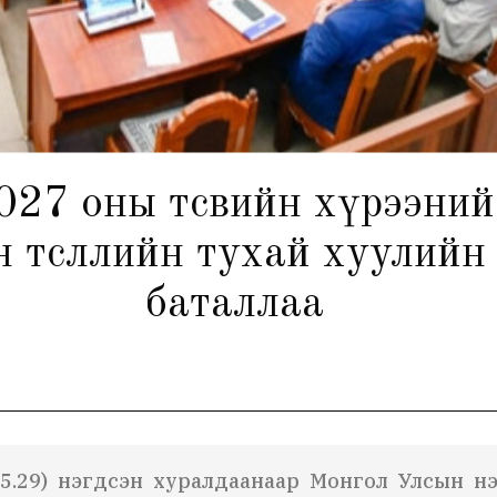
027 оны төсвийн хүрээний
 төсөөллийн тухай хуулийн
баталлаа
05.29) нэгдсэн хуралдаанаар Монгол Улсын нэ