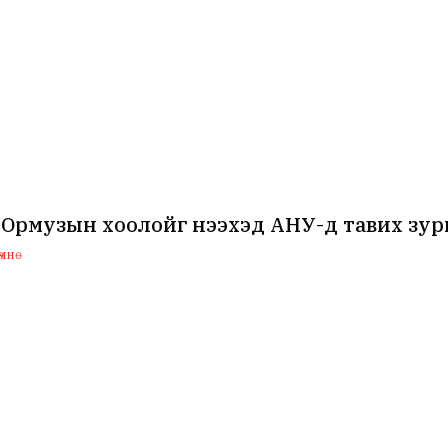
 Ормузын хоолойг нээхэд АНУ-д тавих зур
мнө