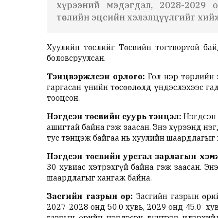
хүрээний мэдэгдэл, 2028-2029 он
төслийн эцсийн хэлэлцүүлгийг хийж
Хуулийн төслийг Төсвийн тогтвортой бай
боловсруулсан.
Тэнцвэржүүлсэн орлого:
Гол нэр төрлийн 
гаргасан үнийн төсөөлөлд үндэслэхээс га
тооцсон.
Нэгдсэн төсвийн суурь тэнцэл:
Нэгдсэн 
ашигтай байна гэж заасан. Энэ хүрээнд нэ
тус тэнцэж байгаа нь хуулийн шаардлагыг 
Нэгдсэн төсвийн урсгал зарлагын хэм
30 хувиас хэтрэхгүй байна гэж заасан. Э
шаардлагыг хангаж байна.
Засгийн газрын өр:
Засгийн газрын өри
2027-2028 онд 50.0 хувь, 2029 онд 45.0 ху
газрын өрийн нэрлэсэн дүнгээр илэрхий