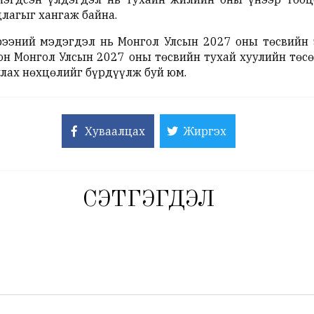
длагыг хангаж байна.
рээний мэдэгдэл нь Монгол Улсын 2027 оны төсвийн 
он Монгол Улсын 2027 оны төсвийн тухай хуулийн төсө
улах нөхцөлийг бүрдүүлж буй юм.
Хуваалцах
Жиргэх
СЭТГЭГДЭЛ