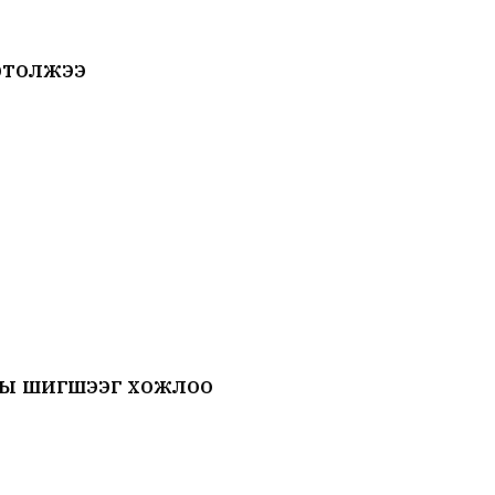
ртолжээ
ны шигшээг хожлоо