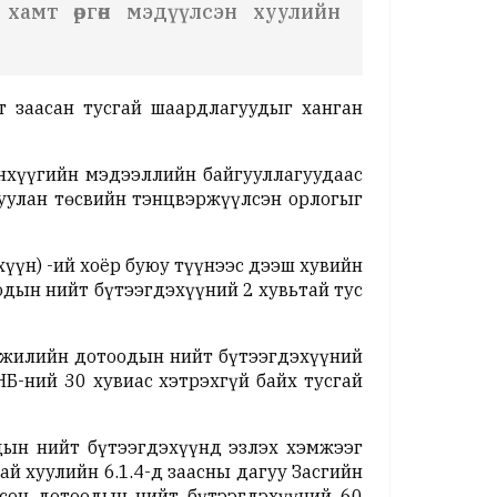
й хамт өргөн мэдүүлсэн хуулийн
т заасан тусгай шаардлагуудыг ханган
нхүүгийн мэдээллийн байгууллагуудаас
дуулан төсвийн тэнцвэржүүлсэн орлогыг
үүн) -ий хоёр буюу түүнээс дээш хувийн
одын нийт бүтээгдэхүүний 2 хувьтай тус
 жилийн дотоодын нийт бүтээгдэхүүний
НБ-ний 30 хувиас хэтрэхгүй байх тусгай
дын нийт бүтээгдэхүүнд эзлэх хэмжээг
ай хуулийн 6.1.4-д заасны дагуу Засгийн
сон дотоодын нийт бүтээгдэхүүний 60