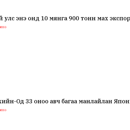
 улс энэ онд 10 мянга 900 тонн мах экспо
мнө
хийн-Од 33 оноо авч багаа манлайлан Япо
мнө