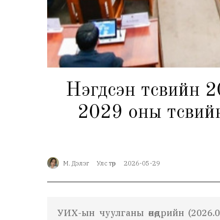
Нэгдсэн төсвийн 2
2029 оны төсвийн
М. Дэлэг
Улс төр
2026-05-29
УИХ-ын чуулганы өнөөдрийн (2026.