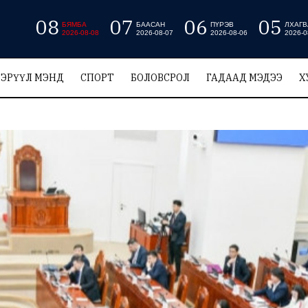
08
07
06
05
БЯМБА
БААСАН
ПҮРЭВ
ЛХАГВ
2026-08-08
2026-08-07
2026-08-06
2026-0
ЭРҮҮЛ МЭНД
СПОРТ
БОЛОВСРОЛ
ГАДААД МЭДЭЭ
Х