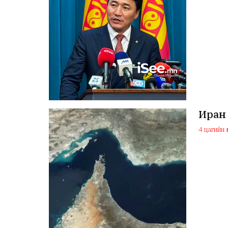
Иран
4 цагийн ө