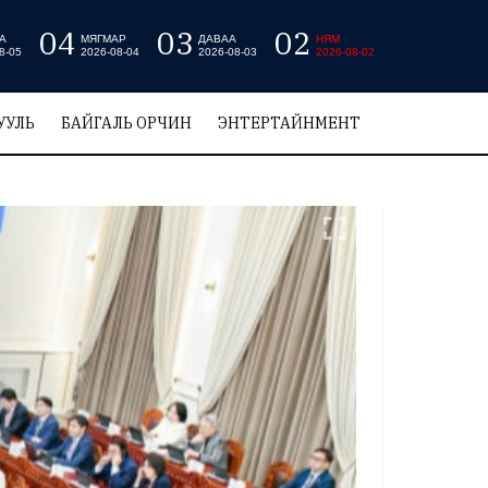
04
03
02
А
МЯГМАР
ДАВАА
НЯМ
8-05
2026-08-04
2026-08-03
2026-08-02
УУЛЬ
БАЙГАЛЬ ОРЧИН
ЭНТЕРТАЙНМЕНТ