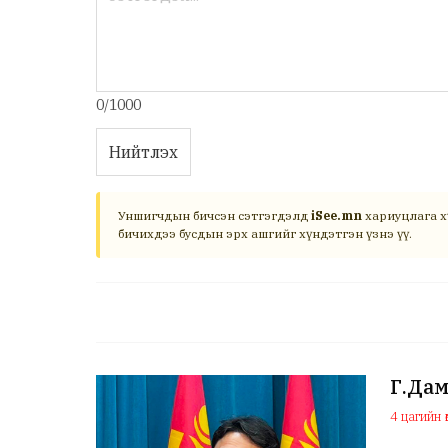
0/1000
Нийтлэх
Уншигчдын бичсэн сэтгэгдэлд
iSee.mn
хариуцлага х
бичихдээ бусдын эрх ашгийг хүндэтгэн үзнэ үү.
Г.Дам
4 цагийн ө