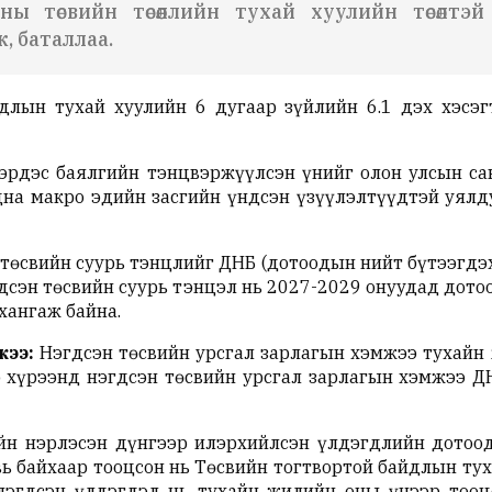
ы төсвийн төсөөллийн тухай хуулийн төсөлтэ
, баталлаа.
длын тухай хуулийн 6 дугаар зүйлийн 6.1 дэх хэсэг
эрдэс баялгийн тэнцвэржүүлсэн үнийг олон улсын са
дна макро эдийн засгийн үндсэн үзүүлэлтүүдтэй уял
төсвийн суурь тэнцлийг ДНБ (дотоодын нийт бүтээгдэх
гдсэн төсвийн суурь тэнцэл нь 2027-2029 онуудад дото
хангаж байна.
жээ:
Нэгдсэн төсвийн урсгал зарлагын хэмжээ тухайн
нэ хүрээнд нэгдсэн төсвийн урсгал зарлагын хэмжээ Д
йн нэрлэсэн дүнгээр илэрхийлсэн үлдэгдлийн дотоо
вь байхаар тооцсон нь Төсвийн тогтвортой байдлын тух
лэгдсэн үлдэгдэл нь тухайн жилийн оны үнээр тооц