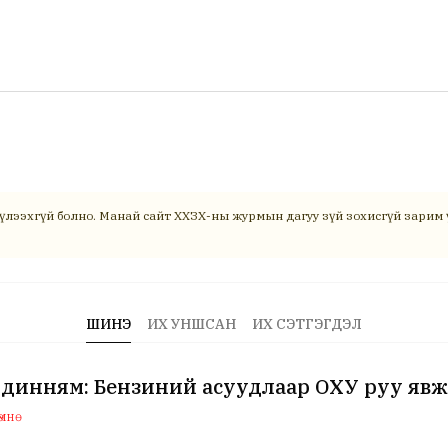
үлээхгүй болно. Манай сайт ХХЗХ-ны журмын дагуу зүй зохисгүй зарим ү
ШИНЭ
ИХ УНШСАН
ИХ СЭТГЭГДЭЛ
динням: Бензиний асуудлаар ОХУ руу явж
мнө