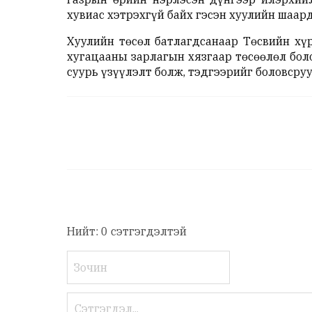
хувиас хэтрэхгүй байх гэсэн хуулийн шаар
Хуулийн төсөл батлагдсанаар Төсвийн хү
хугацааны зарлагын хязгаар төсөөлөл бол
суурь үзүүлэлт болж, тэдгээрийг боловсру
Нийт: 0 сэтгэгдэлтэй