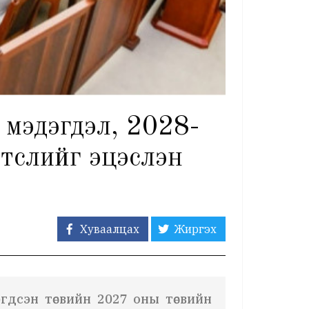
 мэдэгдэл, 2028-
 төслийг эцэслэн
Хуваалцах
Жиргэх
гдсэн төсвийн 2027 оны төсвийн