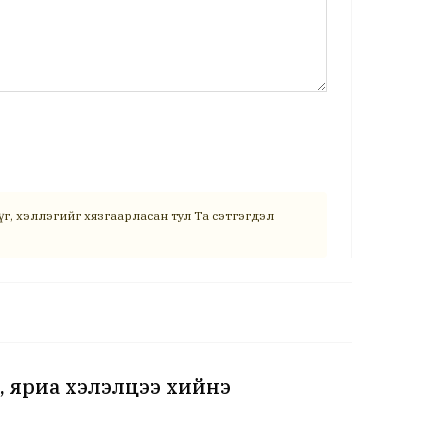
г, хэллэгийг хязгаарласан тул Та сэтгэгдэл
, яриа хэлэлцээ хийнэ