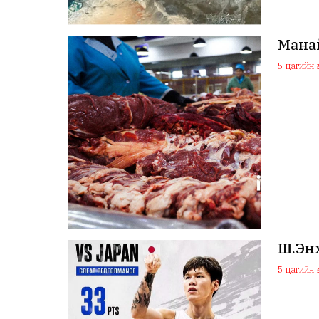
Манай
5 цагийн ө
Ш.Эн
5 цагийн ө