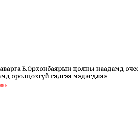
аварга Б.Орхонбаярын цолны наадамд очсо
мд оролцохгүй гэдгээ мэдэгдлээ
мнө