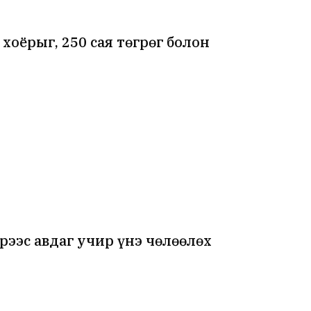
хоёрыг, 250 сая төгрөг болон
рээс авдаг учир үнэ чөлөөлөх