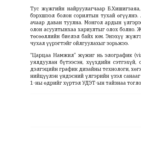
Тус жүжгийн найруулагчаар Б.Хишигзаяа,
бэрхшээл болон сорилтын тухай өгүүлнэ.
ачаар даван туулна. Монгол ардын үлгэрэ
олон асуултынхаа хариултыг олох болно. Ж
төсөөллийн биелэл байх юм. Энэхүү жүжгэ
чухал үүрэгтэйг ойлгуулахыг зорьжээ.
“Царцаа Намжил” жүжиг нь элографик (vi
уялдуулан бүтээсэн, хүүхдийн сэтгэхүй,
дэлгэцийн график дизайны технологи, хөг
нийцүүлэн үндэсний үлгэрийн үзэл санааг
1-ны өдрийг хүртэл УДЭТ-ын тайзнаа тогл