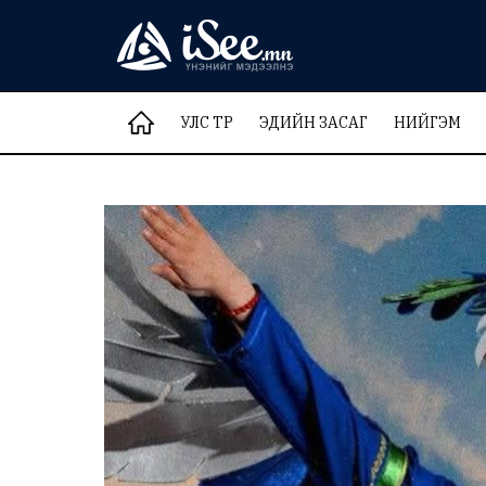
УЛС ТӨР
ЭДИЙН ЗАСАГ
НИЙГЭМ