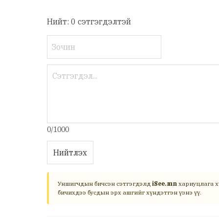
Нийт: 0 сэтгэгдэлтэй
0/1000
Нийтлэх
Уншигчдын бичсэн сэтгэгдэлд
iSee.mn
хариуцлага х
бичихдээ бусдын эрх ашгийг хүндэтгэн үзнэ үү.