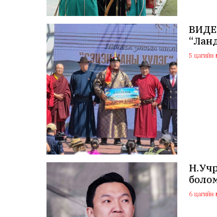
ВИДЕО
“Лан
5 цагийн ө
Н.Учр
боло
6 цагийн ө