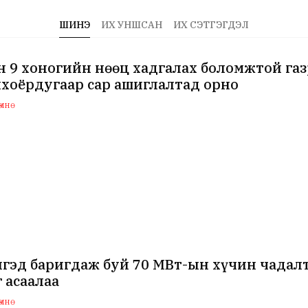
ШИНЭ
ИХ УНШСАН
ИХ СЭТГЭГДЭЛ
 9 хоногийн нөөц хадгалах боломжтой га
хоёрдугаар сар ашиглалтад орно
мнө
нгэд баригдаж буй 70 МВт-ын хүчин чада
 асаалаа
мнө