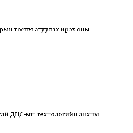
зрын тосны агуулах ирэх оны
лтай ДЦС-ын технологийн анхны