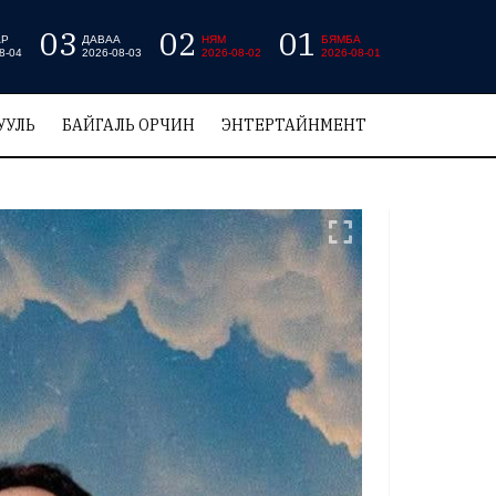
03
02
01
АР
ДАВАА
НЯМ
БЯМБА
8-04
2026-08-03
2026-08-02
2026-08-01
УУЛЬ
БАЙГАЛЬ ОРЧИН
ЭНТЕРТАЙНМЕНТ