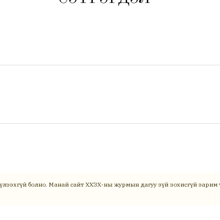
үлээхгүй болно. Манай сайт ХХЗХ-ны журмын дагуу зүй зохисгүй зарим ү