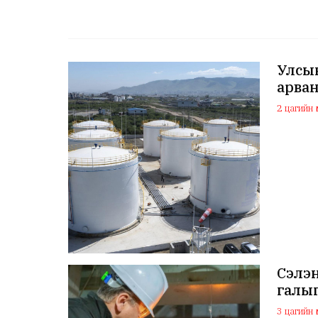
Улсын
арван
2 цагийн ө
Сэлэ
галыг
3 цагийн ө