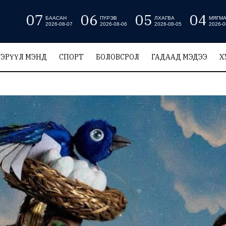
07
06
05
04
БААСАН
ПҮРЭВ
ЛХАГВА
МЯГМ
2026-08-07
2026-08-06
2026-08-05
2026-0
ЭРҮҮЛ МЭНД
СПОРТ
БОЛОВСРОЛ
ГАДААД МЭДЭЭ
Х