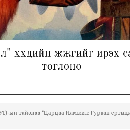
 хүүхдийн жүжгийг ирэх с
тоглоно
)-ын тайзнаа "Царцаа Намжил: Гурван ертөнци