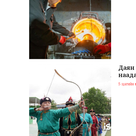
Даян 
наада
5 цагийн ө