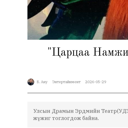
"Царцаа Намжил"
Б. Ану
Энтертайнмент
2026-05-29
Улсын Драмын Эрдмийн Театр(УДЭТ
жүжиг тоглогдож байна.