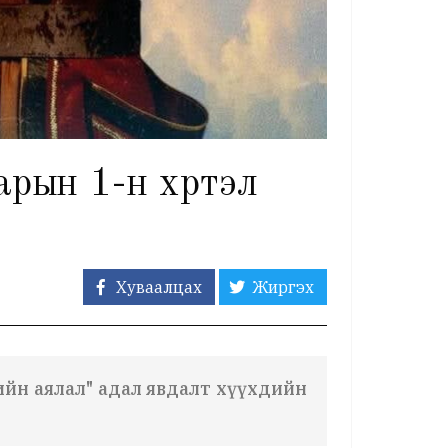
арын 1-н хүртэл
Хуваалцах
Жиргэх
йн аялал" адал явдалт хүүхдийн