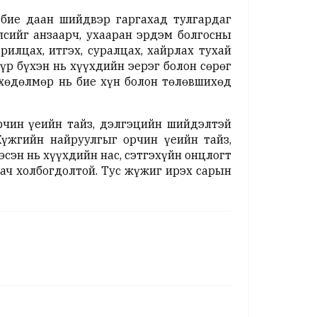
 бие даан шийдвэр гаргахад тулгардаг
сийг анзаарч, ухааран эрдэм болгосны
илцах, итгэх, суралцах, хайрлах тухай
үр бүхэн нь хүүхдийн эерэг болон сөрөг
 хөдөлмөр нь бие хүн болон төлөвшихөд
рчин үеийн тайз, дэлгэцийн шийдэлтэй
Жүжгийн найруулгыг орчин үеийн тайз,
сэн нь хүүхдийн нас, сэтгэхүйн онцлогт
ач холбогдолтой. Тус жүжиг ирэх сарын