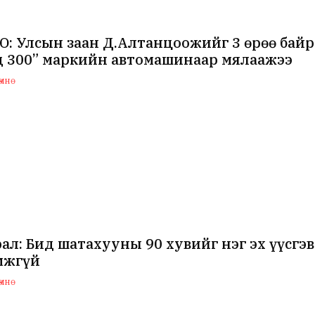
: Улсын заан Д.Алтанцоожийг 3 өрөө байр 
д 300” маркийн автомашинаар мялаажээ
мнө
ал: Бид шатахууны 90 хувийг нэг эх үүсгэв
мжгүй
мнө