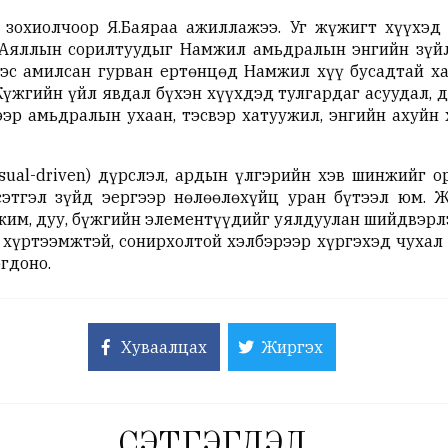
 зохиолчоор Я.Баяраа ажиллажээ. Уг жүжигт хүүхэд
 Аяллын сорилтуудыг Намжил амьдралын энгийн зүйл
эс амилсан гурван ертөнцөд Намжил хүү бусадтай хар
үжгийн үйл явдал бүхэн хүүхдэд тулгардаг асуудал, д
эр амьдралын ухаан, тэсвэр хатуужил, энгийн ахуйн
sual-driven) дүрслэл, ардын үлгэрийн хэв шинжийг о
 сэтгэл зүйд эергээр нөлөөлөхүйц уран бүтээл юм. 
жим, дуу, бүжгийн элементүүдийг уялдуулан шийдвэрлэ
 хүртээмжтэй, сонирхолтой хэлбэрээр хүргэхэд чухал 
огдоно.
Хуваалцах
Жиргэх
СЭТГЭГДЭЛ