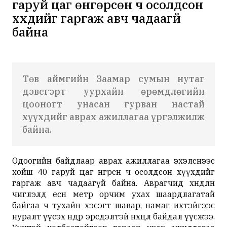
гаруй цаг өнгөрсөн ч осолдсон
хүүхдийг гаргаж авч чадаагүй
байна
Төв аймгийн Заамар сумын нутаг
дэвсгэрт уурхайн өрөмдлөгийн
цооногт унасан гурван настай
хүүхдийг аврах ажиллагаа үргэлжилж
байна.
Одоогийн байдлаар аврах ажиллагаа эхэлснээс
хойш 40 гаруй цаг өнгөрсөн ч осолдсон хүүхдийг
гаргаж авч чадаагүй байна. Аврагчид хөндлөн
чиглэлд есөн метр орчим ухах шаардлагатай
байгаа ч тухайн хэсэгт шавар, намаг ихтэйгээс
нуралт үүсэх өндөр эрсдэлтэй нөхцөл байдал үүсжээ.