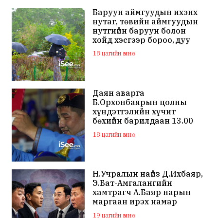
Баруун аймгуудын ихэнх
нутаг, төвийн аймгуудын
нутгийн баруун болон
хойд хэсгээр бороо, дуу
цахилгаантай аадар бороо
18 цагийн өмнө
Даян аварга
Б.Орхонбаярын цолны
хүндэтгэлийн хүчит
бөхийн барилдаан 13.00
цагаас эхэлнэ
18 цагийн өмнө
Н.Учралын найз Д.Ихбаяр,
Э.Бат-Амгалангийн
хамтрагч А.Баяр нарын
маргаан ирэх намар
нийслэлийн МАН дахин
19 цагийн өмнө