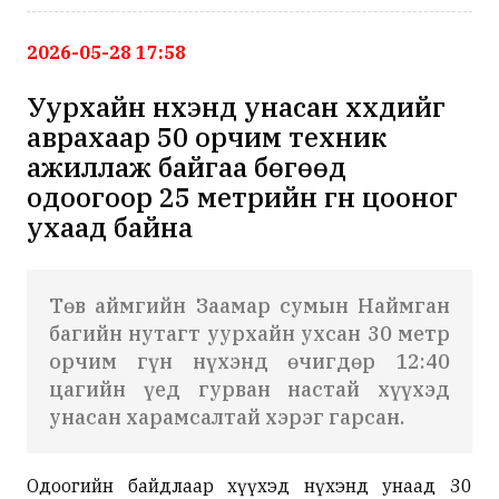
2026-05-28 17:58
Уурхайн нүхэнд унасан хүүхдийг
аврахаар 50 орчим техник
ажиллаж байгаа бөгөөд
одоогоор 25 метрийн гүн цооног
ухаад байна
Төв аймгийн Заамар сумын Наймган
багийн нутагт уурхайн ухсан 30 метр
орчим гүн нүхэнд өчигдөр 12:40
цагийн үед гурван настай хүүхэд
унасан харамсалтай хэрэг гарсан.
Одоогийн байдлаар хүүхэд нүхэнд унаад 30