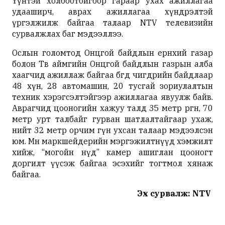
Үүнтэй холбоотойгоор гараар ухах ажиллагаа
удааширч, аврах ажиллагаа хүндрэлтэй
үргэлжилж байгаа талаар NTV телевизийн
сурвалжлах баг мэдээллээ.
Ослын голомтод Онцгой байдлын ерөнхий газар
болон Төв аймгийн Онцгой байдлын газрын алба
хаагчид ажиллаж байгаа бөгөөд өчигдрийн байдлаар
48 хүн, 28 автомашин, 20 тусгай зориулалтын
техник хэрэгсэлтэйгээр ажиллагаа явуулж байв.
Аврагчид цооногийн хажуу талд 35 метр өргөн, 70
метр урт талбайг гурван шатлалтайгаар ухаж,
нийт 32 метр орчим гүн ухсан талаар мэдээлсэн
юм. Мөн маркшейдерийн мэргэжилтнүүд хэмжилт
хийж, “могойн нүд” камер ашиглан цооногт
доргилт үүсэж байгаа эсэхийг тогтмол хянаж
байгаа.
Эх сурвалж: NTV