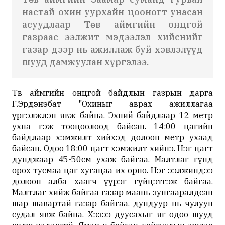
настай охин уурхайн цооногт унасан
асуудлаар Төв аймгийн онцгой
газраас ээлжит мэдээлэл хийснийг
газар дээр нь ажиллаж буй хэвлэлүүд
шууд дамжуулан хүргэлээ.
Төв аймгийн онцгой байдлын газрын дарга
Г.Эрдэнэбат "Охиныг аврах ажиллагаа
үргэлжлэн явж байна. Эхний байдлаар 12 метр
ухна гэж тооцоолоод байсан. 14:00 цагийн
байдлаар хэмжилт хийхэд долоон метр ухаад
байсан. Одоо 18:00 цагт хэмжилт хийнэ. Нэг цагт
дунджаар 45-50см ухаж байгаа. Малтлаг гүнд
орох тусмаа цаг хугацаа их орно. Нэг ээлжиндээ
долоон алба хаагч үүрэг гүйцэтгэж байгаа.
Малтлаг хийж байгаа газар маань зунгааралдсан
шар шавартай газар байгаа, дундуур нь чулуун
судал явж байна. Хэзээ дуусахыг яг одоо шууд