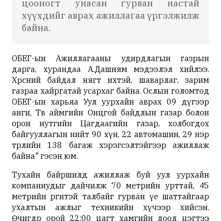
цооногт унасан гурван настай
хүүхдийг аврах ажиллагаа үргэлжилж
байна.
ОБЕГ-ын Ажиллагааны удирдлагын газрын
дарга, хурандаа А.Дашням мэдээлэл хийлээ.
Хөрсний байдал нягт ихтэй, шаварлаг, зарим
газраа хайргатай усархаг байна. Ослын голомтод
ОБЕГ-ын харьяа Уул уурхайн аврах 09 дүгээр
анги, Төв аймгийн Онцгой байдлын газар болон
орон нутгийн Цагдаагийн газар, холбогдох
байгууллагын нийт 90 хүн, 22 автомашин, 29 нэр
төрлийн 138 багаж хэрэгсэлтэйгээр ажиллаж
байна" гэсэн юм.
Тухайн байршилд ажиллаж буй уул уурхайн
компаниудыг дайчилж 70 метрийн урттай, 45
метрийн өргөнтэй талбайг гурван үе шаттайгаар
ухалтын ажлыг техникийн хүчээр хийсэн.
Өчигдөр орой 22:00 цагт хамгийн доод цэгтээ