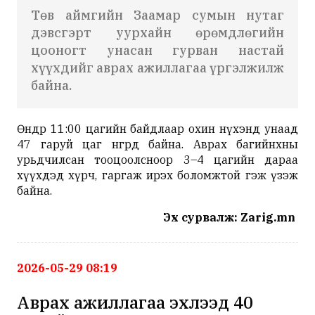
Төв аймгийн Заамар сумын нутаг
дэвсгэрт уурхайн өрөмдлөгийн
цооногт унасан гурван настай
хүүхдийг аврах ажиллагаа үргэлжилж
байна.
Өнөөдөр 11:00 цагийн байдлаар охин нүхэнд унаад
47 гаруй цаг өнгөрөөд байна. Аврах багийнхны
урьдчилсан тооцоолсноор 3–4 цагийн дараа
хүүхдэд хүрч, гаргаж ирэх боломжтой гэж үзэж
байна.
Эх сурвалж: Zarig.mn
2026-05-29 08:19
Аврах ажиллагаа эхлээд 40