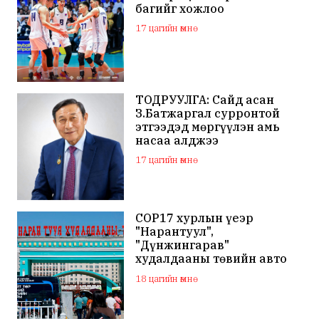
багийг хожлоо
17 цагийн өмнө
ТОДРУУЛГА: Сайд асан
З.Батжаргал сурронтой
этгээдэд мөргүүлэн амь
насаа алджээ
17 цагийн өмнө
COP17 хурлын үеэр
"Нарантуул",
"Дүнжингарав"
худалдааны төвийн авто
зогсоолыг хаана
18 цагийн өмнө