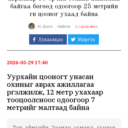
байгаа бөгөөд одоогоор 25 метрийн
гүн цооног ухаад байна
М. Дэлэг
Нийгэм
2 сарын өмнө
Хуваалцах
Жиргэх
2026-05-29 17:40
Уурхайн цооногт унасан
охиныг аврах ажиллагаа
үргэлжилж, 12 метр ухахаар
тооцоолсноос одоогоор 7
метрийг малтаад байна
Төв аймгийн Заамар суманд гурван