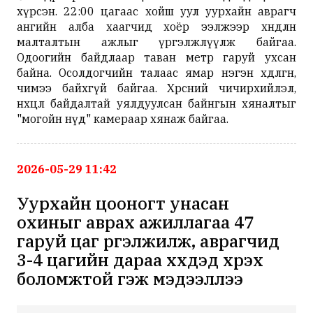
хүрсэн. 22:00 цагаас хойш уул уурхайн аврагч
ангийн алба хаагчид хоёр ээлжээр хөндлөн
малталтын ажлыг үргэлжлүүлж байгаа.
Одоогийн байдлаар таван метр гаруй ухсан
байна. Осолдогчийн талаас ямар нэгэн хөдөлгөөн,
чимээ байхгүй байгаа. Хөрсний чичирхийлэл,
нөхцөл байдалтай уялдуулсан байнгын хяналтыг
"могойн нүд" камераар хянаж байгаа.
2026-05-29 11:42
Уурхайн цооногт унасан
охиныг аврах ажиллагаа 47
гаруй цаг үргэлжилж, аврагчид
3-4 цагийн дараа хүүхдэд хүрэх
боломжтой гэж мэдээллээ