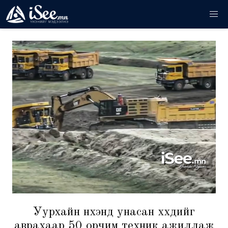
Уурхайн нүхэнд унасан хүүхдийг
аврахаар 50 орчим техник ажиллаж