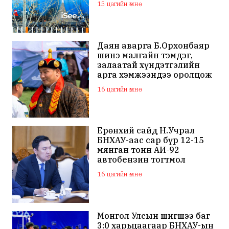
15 цагийн өмнө
Даян аварга Б.Орхонбаяр
шинэ малгайн тэмдэг,
залаатай хүндэтгэлийн
арга хэмжээндээ оролцож
байна
16 цагийн өмнө
Ерөнхий сайд Н.Учрал
БНХАУ-аас сар бүр 12-15
мянган тонн АИ-92
автобензин тогтмол
нийлүүлэх хүсэлт тавилаа
16 цагийн өмнө
Монгол Улсын шигшээ баг
3:0 харьцаагаар БНХАУ-ын