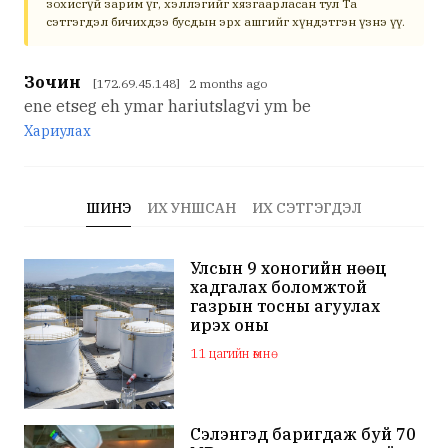
зохисгүй зарим үг, хэллэгийг хязгаарласан тул Та
сэтгэгдэл бичихдээ бусдын эрх ашгийг хүндэтгэн үзнэ үү.
Зочин
[172.69.45.148] 2 months ago
ene etseg eh ymar hariutslagvi ym be
Хариулах
ШИНЭ
ИХ УНШСАН
ИХ СЭТГЭГДЭЛ
Улсын 9 хоногийн нөөц
хадгалах боломжтой
газрын тосны агуулах
ирэх оны
арванхоёрдугаар сар
11 цагийн өмнө
ашиглалтад орно
Сэлэнгэд баригдаж буй 70