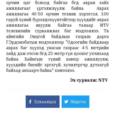
орчим цаг болоод байгаа бөгөөд авран хайх
ажиллагааг үргэлжлүүлж байна. Аврах
ажиллагаа 40-50 орчим техник хэрэгсэл, 100
гаруй хүний бүрэлдэхүүнтэйгээр хүүхдийг аврах
ажиллагаа явуулж байгаа талаар NTV
телевизийн сурвалжлах баг мэдээллээ. Төв
аймгийн Онцгой байдлын газрын дарга
Г.Эрдэнэбатын мэдээллээр "Одоогийн байдлаар
аврах баг хүүхэд унасан газраас 4-5 метрийн
зайд дөхөж очсон бөгөөд 25 метр гүн цооног ухчихаад
байна. Байнгын гүний камер ажиллуулж,
хүүхдийн биеийг хөргөхгүй, хүчилтөрөгчөөр дутахгүй
байхад анхаарч байна" хэмээлээ.
Эх сурвалж: NTV
Хуваалцах
Жиргэх