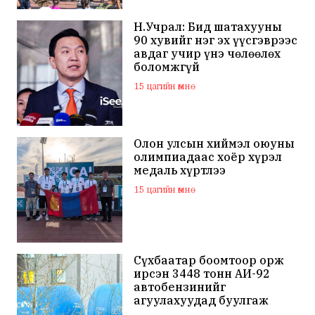
Н.Учрал: Бид шатахууны
90 хувийг нэг эх үүсгэврээс
авдаг учир үнэ чөлөөлөх
боломжгүй
15 цагийн өмнө
Олон улсын хиймэл оюуны
олимпиадаас хоёр хүрэл
медаль хүртлээ
15 цагийн өмнө
Сүхбаатар боомтоор орж
ирсэн 3448 тонн АИ-92
автобензинийг
агуулахуудад буулгаж
байна