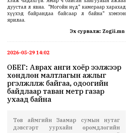
хэлж чадахгүй. Ямар ч байсан хайгуулын ажлаа
дуустал л явна. "Могойн нүд" камераар харахад
хүүхэд байрандаа байсаар л байна" хэмээн
ярилаа.
Эх сурвалж: Zogii.mn
2026-05-29 14:02
ОБЕГ: Аврах анги хоёр ээлжээр
хөндлөн малтлагын ажлыг
үргэлжлүүлж байгаа, одоогийн
байдлаар таван метр газар
ухаад байна
Төв аймгийн Заамар сумын нутаг
дэвсгэрт уурхайн өрөмдлөгийн