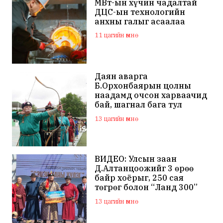
МВт-ын хүчин чадалтай
ДЦС-ын технологийн
анхны галыг асаалаа
11 цагийн өмнө
Даян аварга
Б.Орхонбаярын цолны
наадамд очсон харваачид
бай, шагнал бага тул
наадамд оролцохгүй
13 цагийн өмнө
гэдгээ мэдэгдлээ
ВИДЕО: Улсын заан
Д.Алтанцоожийг 3 өрөө
байр хоёрыг, 250 сая
төгрөг болон “Ланд 300”
маркийн автомашинаар
13 цагийн өмнө
мялаажээ