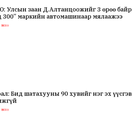
: Улсын заан Д.Алтанцоожийг 3 өрөө байр 
д 300” маркийн автомашинаар мялаажээ
өмнө
ал: Бид шатахууны 90 хувийг нэг эх үүсгэв
мжгүй
өмнө