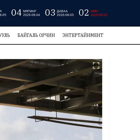
04
03
02
А
МЯГМАР
ДАВАА
НЯМ
8-05
2026-08-04
2026-08-03
2026-08-02
УУЛЬ
БАЙГАЛЬ ОРЧИН
ЭНТЕРТАЙНМЕНТ