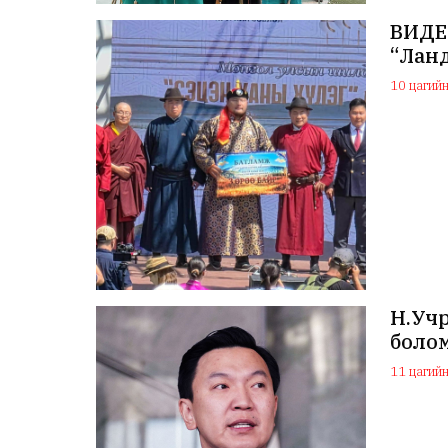
ВИДЕО
“Лан
10 цагийн 
Н.Учр
боло
11 цагийн 