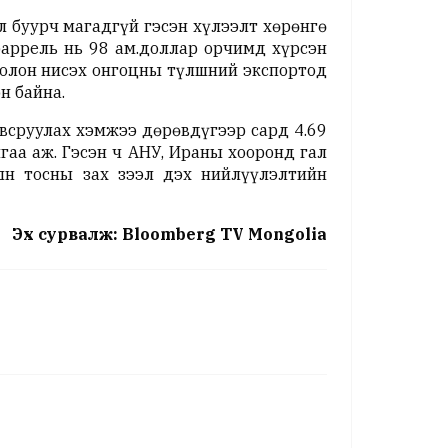
 буурч магадгүй гэсэн хүлээлт хөрөнгө
баррель нь 98 ам.доллар орчимд хүрсэн
олон нисэх онгоцны түлшний экспортод
н байна.
всруулах хэмжээ дөрөвдүгээр сард 4.69
аа аж. Гэсэн ч АНУ, Ираны хооронд гал
ын тосны зах зээл дэх нийлүүлэлтийн
Эх сурвалж: Bloomberg TV Mongolia