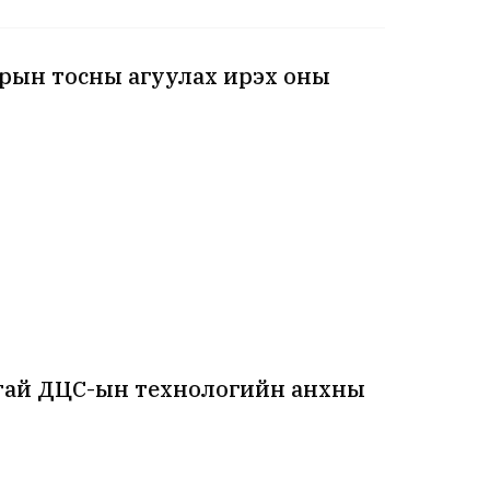
зрын тосны агуулах ирэх оны
лтай ДЦС-ын технологийн анхны