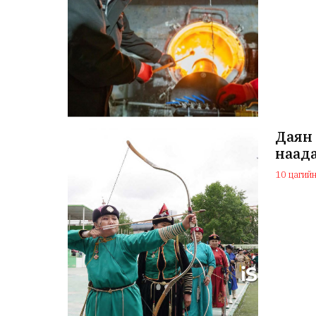
Даян 
наада
10 цагийн 