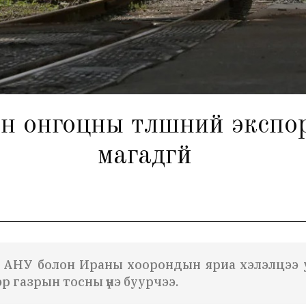
н онгоцны түлшний экспо
магадгүй
, АНУ болон Ираны хоорондын яриа хэлэлцээ у
р газрын тосны үнэ буурчээ.