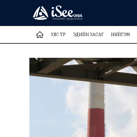
УЛС ТӨР
ЭДИЙН ЗАСАГ
НИЙГЭМ