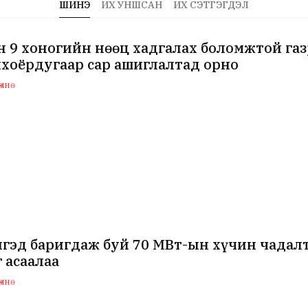
ШИНЭ
ИХ УНШСАН
ИХ СЭТГЭГДЭЛ
 9 хоногийн нөөц хадгалах боломжтой га
хоёрдугаар сар ашиглалтад орно
мнө
нгэд баригдаж буй 70 МВт-ын хүчин чада
 асаалаа
мнө