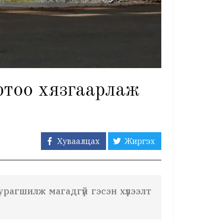
ртоо хязгаарлаж
Хуваалцах
Жиргэх
рагшилж магадгүй гэсэн хүлээлт