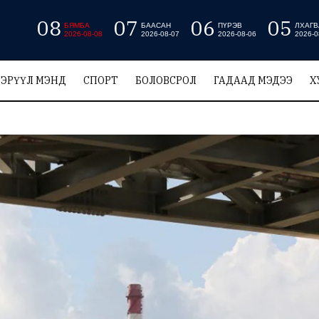
08
07
06
05
БЯМБА
БААСАН
ПҮРЭВ
ЛХАГВ
2026-08-08
2026-08-07
2026-08-06
2026-0
ЭРҮҮЛ МЭНД
СПОРТ
БОЛОВСРОЛ
ГАДААД МЭДЭЭ
Х