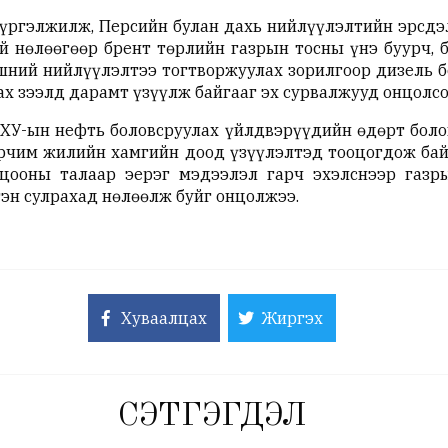
 үргэлжилж, Персийн булан дахь нийлүүлэлтийн эрсдэл
й нөлөөгөөр брент төрлийн газрын тосны үнэ буурч, 
шний нийлүүлэлтээ тогтворжуулах зорилгоор дизель б
ах зээлд дарамт үзүүлж байгааг эх сурвалжууд онцолсо
ОХУ-ын нефть боловсруулах үйлдвэрүүдийн өдөрт боло
орчим жилийн хамгийн доод үзүүлэлтэд тооцогдож байг
цооны талаар эерэг мэдээлэл гарч эхэлснээр газр
гэн сулрахад нөлөөлж буйг онцолжээ.
Хуваалцах
Жиргэх
СЭТГЭГДЭЛ