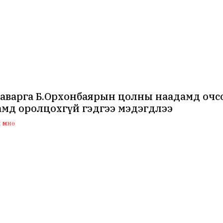
аварга Б.Орхонбаярын цолны наадамд очсо
мд оролцохгүй гэдгээ мэдэгдлээ
өмнө