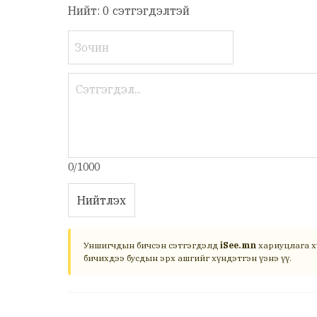
Нийт: 0 сэтгэгдэлтэй
0/1000
Нийтлэх
Уншигчдын бичсэн сэтгэгдэлд
iSee.mn
хариуцлага х
бичихдээ бусдын эрх ашгийг хүндэтгэн үзнэ үү.