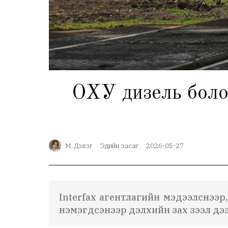
ОХУ дизель боло
М. Дэлэг
Эдийн засаг
2026-05-27
Interfax агентлагийн мэдээлснээр
нэмэгдсэнээр дэлхийн зах зээл дээ