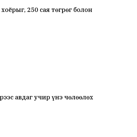
хоёрыг, 250 сая төгрөг болон
рээс авдаг учир үнэ чөлөөлөх