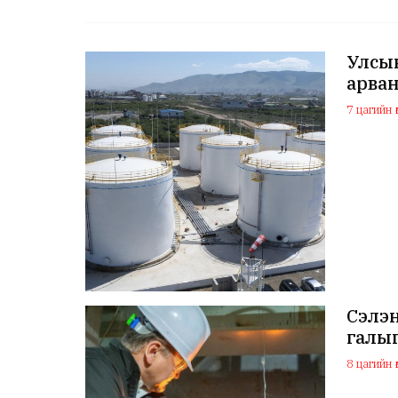
Улсын
арван
7 цагийн ө
Сэлэ
галыг
8 цагийн ө