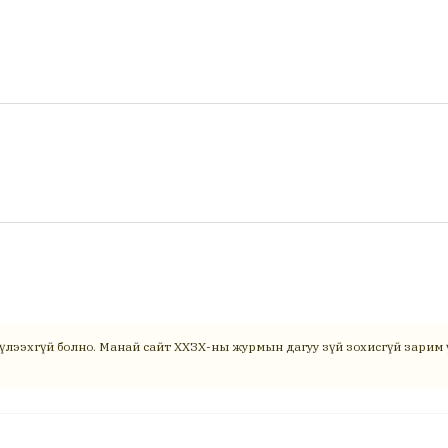
үлээхгүй болно. Манай сайт ХХЗХ-ны журмын дагуу зүй зохисгүй зарим ү