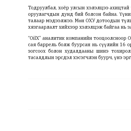
Тодруулбал, хоёр улсын хэлэлцээ ахицтай
оруулагчдын дунд бий болсон байна. Үүни
талаар мэдээлжээ. Мөн ОХУ дотоодын түл
хязгаарлалт хийхээр хэлэлцэж байгаа нь з
“OilX” аналитик компанийн тооцоолсноор 
сая баррель болж буурсан нь сүүлийн 16 
зогсоох болон худалдааны шинэ тохирол
тасалдлын эрсдэл хэсэгчлэн буурч, үнэ эр