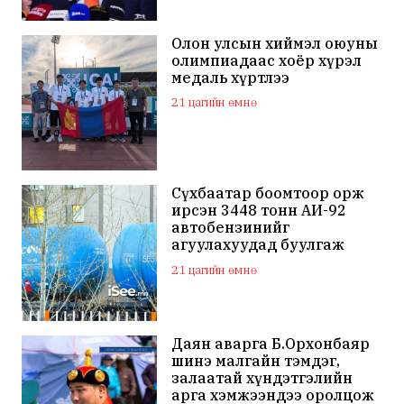
Олон улсын хиймэл оюуны
олимпиадаас хоёр хүрэл
медаль хүртлээ
21 цагийн өмнө
Сүхбаатар боомтоор орж
ирсэн 3448 тонн АИ-92
автобензинийг
агуулахуудад буулгаж
байна
21 цагийн өмнө
Даян аварга Б.Орхонбаяр
шинэ малгайн тэмдэг,
залаатай хүндэтгэлийн
арга хэмжээндээ оролцож