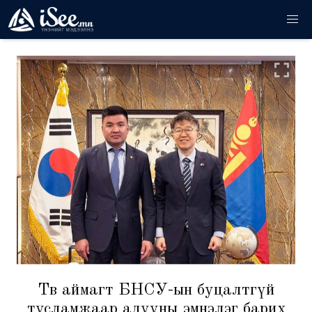
Төв аймагт БНСУ-ын буцалтгүй
тусламжаар адууны эмнэлэг барих