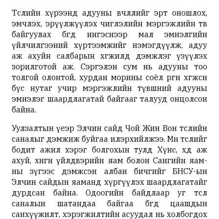
Төслийн хүрээнд адууны өвчлөлийг эрт оношлох,
эмчлэх, эрүүлжүүлэх чиглэлийн мэргэжлийн төв
байгуулах бөгөөд ингэснээр мал эмнэлгийн
үйлчилгээний хүртээмжийг нэмэгдүүлж, адуу
аж ахуйн салбарын хөгжилд дэмжлэг үзүүлэх
зорилготой аж.
Сэргэлэн сум
нь адууны тоо
толгой олонтой, хурдан морины соёл өргөн хөгжсөн
бүс нутаг учир мэргэжлийн түвшний адууны
эмнэлэг шаардлагатай байгааг талууд онцолсон
байна.
Уулзалтын үеэр Элчин сайд
Чой Жин Вон
төслийн
саналыг дэмжиж буйгаа илэрхийлжээ. Мөн төслийг
бодит ажил хэрэг болгохын тулд
Хүнс, хөдөө аж
ахуй, хөнгөн үйлдвэрийн яам
болон
Сангийн яам
-
ны зүгээс дэмжсэн албан бичгийг БНСУ-ын
Элчин сайдын яаманд хүргүүлэх шаардлагатайг
дурдсан байна. Одоогийн байдлаар уг төсөл
саналын шатандаа байгаа бөгөөд цаашдын
санхүүжилт, хэрэгжилтийн асуудал нь холбогдох