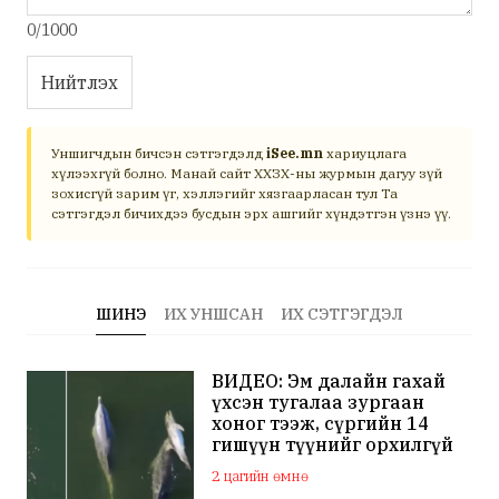
0/1000
Нийтлэх
Уншигчдын бичсэн сэтгэгдэлд
iSee.mn
хариуцлага
хүлээхгүй болно. Манай сайт ХХЗХ-ны журмын дагуу зүй
зохисгүй зарим үг, хэллэгийг хязгаарласан тул Та
сэтгэгдэл бичихдээ бусдын эрх ашгийг хүндэтгэн үзнэ үү.
ШИНЭ
ИХ УНШСАН
ИХ СЭТГЭГДЭЛ
ВИДЕО: Эм далайн гахай
үхсэн тугалаа зургаан
хоног тээж, сүргийн 14
гишүүн түүнийг орхилгүй
сэлжээ
2 цагийн өмнө