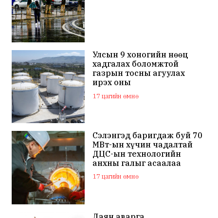
Улсын 9 хоногийн нөөц
хадгалах боломжтой
газрын тосны агуулах
ирэх оны
арванхоёрдугаар сар
17 цагийн өмнө
ашиглалтад орно
Сэлэнгэд баригдаж буй 70
МВт-ын хүчин чадалтай
ДЦС-ын технологийн
анхны галыг асаалаа
17 цагийн өмнө
Даян аварга