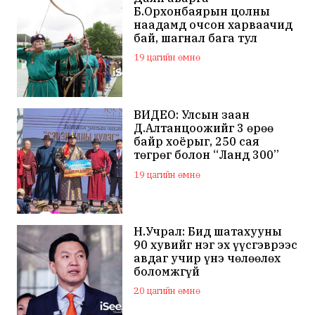
Б.Орхонбаярын цолны
наадамд очсон харваачид
бай, шагнал бага тул
наадамд оролцохгүй
19 цагийн өмнө
гэдгээ мэдэгдлээ
ВИДЕО: Улсын заан
Д.Алтанцоожийг 3 өрөө
байр хоёрыг, 250 сая
төгрөг болон “Ланд 300”
маркийн автомашинаар
19 цагийн өмнө
мялаажээ
Н.Учрал: Бид шатахууны
90 хувийг нэг эх үүсгэврээс
авдаг учир үнэ чөлөөлөх
боломжгүй
20 цагийн өмнө