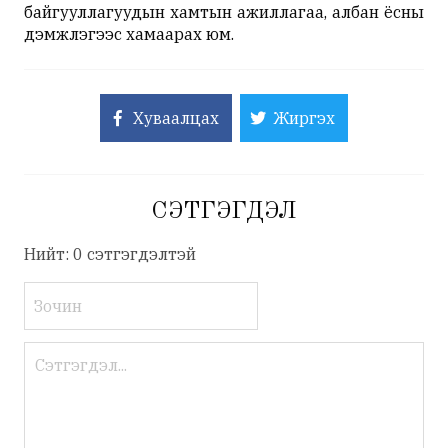
байгууллагуудын хамтын ажиллагаа, албан ёсны
дэмжлэгээс хамаарах юм.
Хуваалцах
Жиргэх
СЭТГЭГДЭЛ
Нийт: 0 сэтгэгдэлтэй