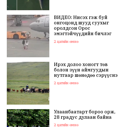
ВИДЕО: Нисэх гэж буй
онгоцонд шууд суухыг
оролдсон Орос
эмэгтэйчүүдийн бичлэг
дэлхий нийтийн
2 цагийн өмнө
анхааралд оров
Ирэх долоо хоногт төв
болон зүүн аймгуудын
нутгаар шөнөдөө сэрүүснэ
2 цагийн өмнө
Улаанбаатарт бороо орж,
28 градус дулаан байна
2 цагийн өмнө