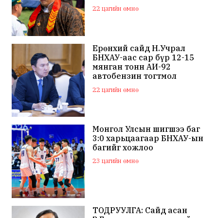
байна
22 цагийн өмнө
Ерөнхий сайд Н.Учрал
БНХАУ-аас сар бүр 12-15
мянган тонн АИ-92
автобензин тогтмол
нийлүүлэх хүсэлт тавилаа
22 цагийн өмнө
Монгол Улсын шигшээ баг
3:0 харьцаагаар БНХАУ-ын
багийг хожлоо
23 цагийн өмнө
ТОДРУУЛГА: Сайд асан