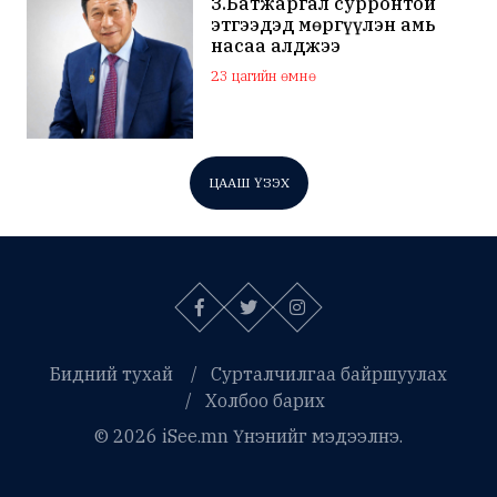
З.Батжаргал сурронтой
этгээдэд мөргүүлэн амь
насаа алджээ
23 цагийн өмнө
ЦААШ ҮЗЭХ
Бидний тухай
Сурталчилгаа байршуулах
Холбоо барих
© 2026 iSee.mn Үнэнийг мэдээлнэ.