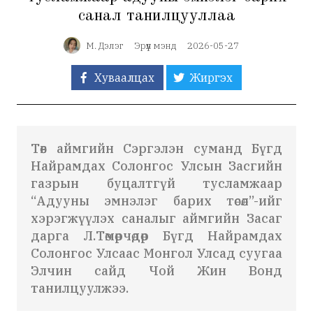
санал танилцууллаа
М. Дэлэг
Эрүүл мэнд
2026-05-27
Хуваалцах
Жиргэх
Төв аймг
ийн
Сэргэлэн суман
д Бүгд
Найрамдах Солонгос Улсын Засгийн
газрын буцалтгүй тусламжаар
“Адууны эмнэлэг барих төсөл”-ийг
хэрэгжүүлэх саналыг аймгийн Засаг
дарга
Л.Төмөрчөдөр
Бүгд Найрамдах
Солонгос Улс
аас Монгол Улсад суугаа
Элчин сайд
Чой Жин Вон
д
танилцуулжээ.