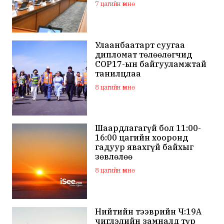
7 цагийн өмнө
Улаанбаатарт суугаа
дипломат төлөөлөгчид
COP17-ын байгууламжтай
танилцлаа
8 цагийн өмнө
Шаардлагагүй бол 11:00-
16:00 цагийн хооронд
гадуур явахгүй байхыг
зөвлөлөө
8 цагийн өмнө
Нийтийн тээврийн Ч:19А
чиглэлийн замналд түр