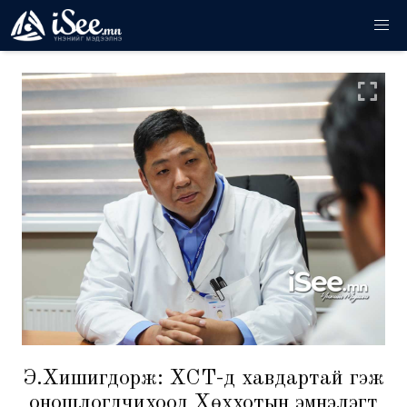
Э.Хишигдорж: ХСҮТ-д хавдартай гэж
оношлогдчихоод Хөххотын эмнэлэгт