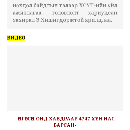
нөхцөл байдлын талаар ХСҮТ-ийн үйл
ажиллагаа, төлөвлөлт хариуцсан
захирал Э.Хишигдоржтой ярилцлаа.
ВИДЕО
:
-ӨНГӨРСӨН ОНД ХАВДРААР 4747 ХҮН НАС
БАРСАН-