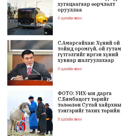
хугацаагаар өөрчлөлт
орууллаа
8 цагийн өмнө
С.Амарсайхан: Хүний ой
тойнд оромгүй, ой гутам
гүтгэлгийг иргэн хүний
хувиар шалгуулахаар
хуулийн байгууллагад
8 цагийн өмнө
хандсан
ФОТО: УИХ-ын дарга
С.Бямбацогт төрийг
төлөөлөн Сутай хайрхны
тэнгэрийг тахих төрийн
тахилгад оролцлоо
8 цагийн өмнө