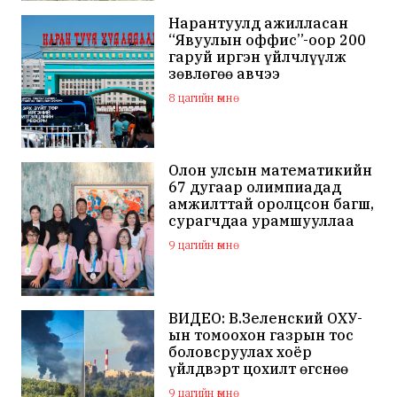
Нарантуулд ажилласан
“Явуулын оффис”-оор 200
гаруй иргэн үйлчлүүлж
зөвлөгөө авчээ
8 цагийн өмнө
Олон улсын математикийн
67 дугаар олимпиадад
амжилттай оролцсон багш,
сурагчдаа урамшууллаа
9 цагийн өмнө
ВИДЕО: В.Зеленский ОХУ-
ын томоохон газрын тос
боловсруулах хоёр
үйлдвэрт цохилт өгснөө
мэдэгдлээ
9 цагийн өмнө