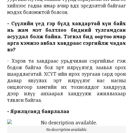
хийхээс гадна ямар өвчнөөр өвдөх эрсдэлтэй байгааг
мэдэх боломжтой болсон.
- Сүүлийн үед гэр бүлд хавдартай хүн байх
нь жам мэт болтлоо бидний тулгамдсан
асуудал болж байна. Тэгвэл бид өөртөө ямар
арга хэмжээ авбал хавдраас сэргийлж чадах
вэ?
- Хэрэв та хавдраас урьдчилан сэргийлье гэж
бодож байгаа бол эрт илрүүлэгд заавал орох
шаардлагатай. ХСҮТ-ийн ирэх зургаан сард орон
даяар явуулах эрт илрүүлэг нас насны
онцлогоор хамгийн их тохиолддог хавдрууд
дээр илүү анхаарал хандуулж ажиллахаар
төлөвлөсөн байгаа.
- Ярилцсанд баярлалаа
No description available.