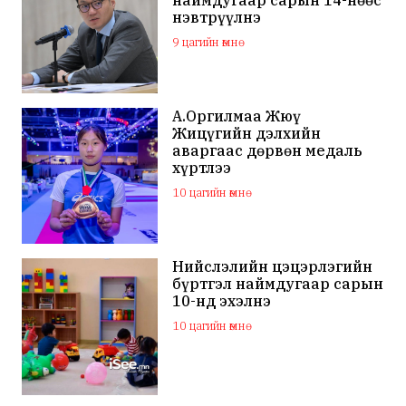
нэвтрүүлнэ
9 цагийн өмнө
А.Оргилмаа Жюү
Жицүгийн дэлхийн
аваргаас дөрвөн медаль
хүртлээ
10 цагийн өмнө
Нийслэлийн цэцэрлэгийн
бүртгэл наймдугаар сарын
10-нд эхэлнэ
10 цагийн өмнө