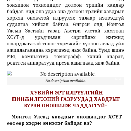
зонхилон тохиолддог долоон төрлийн хавдар
байдаг. Бид энэ удаа энэ долоон төрлийн хавдрыг
хэрхэн оновчтой илрүүлэх талаар нэлээдгүй
судалгаа хийсэн байгаа. Өнгөрсөн онд Монгол
Улсын Засгийн газар Австри улстай хамтран
ХСҮТ-д урьдчилан сэргийлэх нэгжид
шаардлагатай тоног төхөөрөмжийг хүлээн аваад үйл
ажиллагаандаа хэрэглээд явж байна. Үүнд шинэ
MRI, компьютер томографф, хөхний апарат,
рентген аппаратууд ирсэн ашиглаад явж байна.
No description available.
-ХУВИЙН ЭРТ ИЛРҮҮЛГИЙН
ШИНЖИЛГЭЭНИЙ ГАЗРУУДАД ХАВДРЫГ
БҮРЭН ОНОШИЛЖ ЧАДДАГГҮЙ-
- Монгол Улсад хавдрыг оношилдог ХСҮТ-
өөс өөр хэдэн эмнэлэг байдаг вэ?