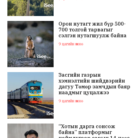
Орон нутагт жил бүр 500-
700 толгой тарвагыг
сэлгэн нутагшуулж байна
9 цагийн өмнө
Засгийн газрын
хэмнэлтийн шийдвэрийн
дагуу Төмөр замчдын баяр
наадмыг цуцалжээ
9 цагийн өмнө
“Хотын дарга сонсож
байна” платформыг
наймдугаар сарын 14-нөөс