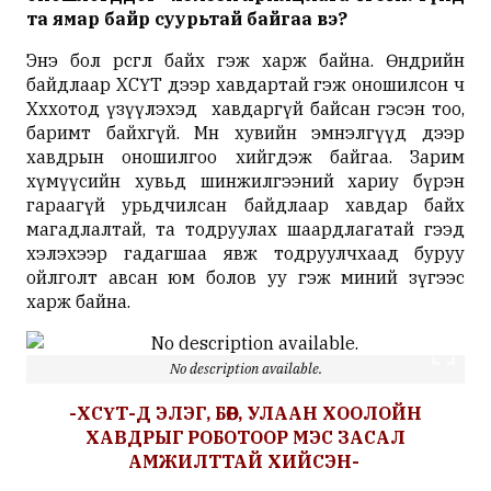
та ямар байр суурьтай байгаа вэ?
Энэ бол өрөөсгөл байх гэж харж байна. Өнөөдрийн
байдлаар ХСҮТ дээр хавдартай гэж оношилсон ч
Хөххотод үзүүлэхэд хавдаргүй байсан гэсэн тоо,
баримт байхгүй. Мөн хувийн эмнэлгүүд дээр
хавдрын оношилгоо хийгдэж байгаа. Зарим
хүмүүсийн хувьд шинжилгээний хариу бүрэн
гараагүй урьдчилсан байдлаар хавдар байх
магадлалтай, та тодруулах шаардлагатай гээд
хэлэхээр гадагшаа явж тодруулчхаад буруу
ойлголт авсан юм болов уу гэж миний зүгээс
харж байна.
No description available.
-ХСҮТ-Д ЭЛЭГ, БӨӨР, УЛААН ХООЛОЙН
ХАВДРЫГ РОБОТООР МЭС ЗАСАЛ
АМЖИЛТТАЙ ХИЙСЭН-