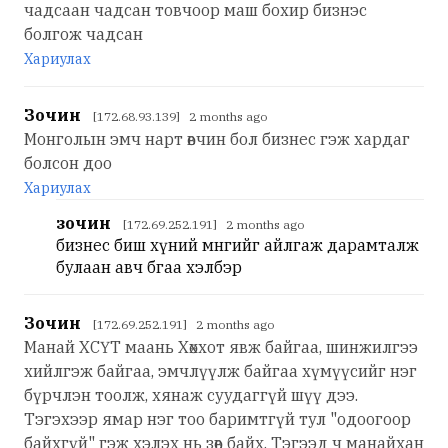
чадсаан чадсан товчоор маш бохир бизнэс
болгож чадсан
Хариулах
Зочин
[172.68.93.139] 2 months ago
Монголын эмч нарт өвчин бол бизнес гэж хардаг
болсон доо
Хариулах
зочин
[172.69.252.191] 2 months ago
бизнес биш хүний мөнгийг айлгаж дарамталж
булаан авч бгаа хэлбэр
Зочин
[172.69.252.191] 2 months ago
Манай ХСҮТ маань Хөххот явж байгаа, шинжилгээ
хийлгэж байгаа, эмчлүүлж байгаа хүмүүсийг нэг
бүрчлэн тоолж, хянаж суудаггүй шүү дээ.
Тэгэхээр ямар нэг тоо баримтгүй тул "одоогоор
байхгүй" гэж хэлэх нь зөв байх. Тэгээд ч манайхан