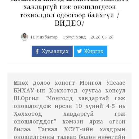
хавдаргүй гэж оношлогдсон
тохиолдол одоогоор байхгүй /
ВИДЕО/
Н. Мөнхбаатар
Эрүүл мэнд
2026-05-26
Хуваалцах
Жиргэх
Өмнөх долоо хоногт Монгол Улсаас
БНХАУ-ын Хөххотод суугаа консул
Ш.Оргил “Монголд хавдартай гэж
оношлогдож ирсэн 10 хүний 4-5 нь
Хөххотод хавдаргүй гэж
оношлогддог” хэмээн яриа өгсөн
билээ. Тэгвэл ХСҮТ-ийн хавдрын
оношилгооны талаар болон өнөөгийн