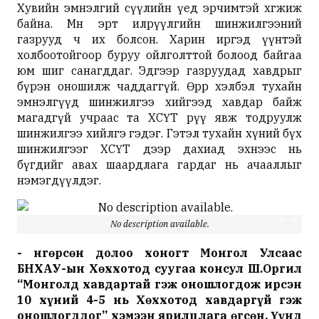
Хувийн эмнэлгий сүүлийн үед эрчимтэй хөгжиж
байна. Мөн эрт илрүүлгийн шинжилгээний
газрууд ч их болсон. Харин иргэд үүнтэй
холбоотойгоор буруу ойлголттой болоод байгаа
юм шиг санагддаг. Эдгээр газруудад хавдрыг
бүрэн оношилж чаддаггүй. Өөрөөр хэлбэл тухайн
эмнэлгүүд шинжилгээ хийгээд хавдар байж
магадгүй учраас та ХСҮТ рүү явж тодруулж
шинжилгээ хийлгэ гэдэг. Гэтэл тухайн хүний бүх
шинжилгээг ХСҮТ дээр дахиад эхнээс нь
бүгдийг авах шаардлага гардаг нь ачааллыг
нэмэгдүүлдэг.
No description available.
- Өнгөрсөн долоо хоногт Монгол Улсаас
БНХАУ-ын Хөххотод суугаа консул Ш.Оргил
“Монголд хавдартай гэж оношлогдож ирсэн
10 хүний 4-5 нь Хөххотод хавдаргүй гэж
оношлогддог” хэмээн ярилцлага өгсөн. Үүнд