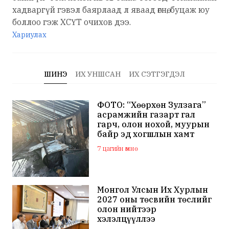
хадваргүй гэвэл баярлаад л яваад өгнө, буцаж юу
боллоо гэж ХСҮТ очихов дээ.
Хариулах
ШИНЭ
ИХ УНШСАН
ИХ СЭТГЭГДЭЛ
ФОТО: “Хөөрхөн Зулзага”
асрамжийн газарт гал
гарч, олон нохой, муурын
байр эд хогшлын хамт
шатжээ
7 цагийн өмнө
Монгол Улсын Их Хурлын
2027 оны төсвийн төслийг
олон нийтээр
хэлэлцүүллээ