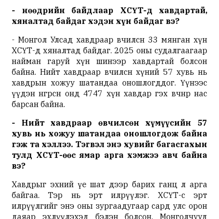
- Өнөөдрийн байдлаар ХСҮТ-д хавдартай,
хяналтад байдаг хэдэн хүн байдаг вэ?
- Монгол Улсад хавдраар өвчилсөн 33 мянган хүн
ХСҮТ-д хяналтад байдаг. 2025 оны судалгаагаар
найман гаруй хүн шинээр хавдартай болсон
байна. Нийт хавдраар өвчилсөн хүний 57 хувь нь
хавдрын хожуу шатандаа оношлогддог. Үүнээс
үүдэн өнгөрсөн онд 4747 хүн хавдар гэх өвчнөөр нас
барсан байна.
- Нийт хавдраар өвчилсөн хүмүүсийн 57
хувь нь хожуу шатандаа оношлогдож байна
гэж та хэллээ. Тэгвэл энэ хувийг багасгахын
тулд ХСҮТ-өөс ямар арга хэмжээ авч байна
вэ?
Хавдрыг эхний үе шат дээр барих ганц л арга
байгаа. Тэр нь эрт илрүүлэг. ХСҮТ-өөс эрт
илрүүлгийг энэ оны зургаадугаар сард улс орон
даяар эхлүүлэхэд бэлэн болсон. Монголчууд