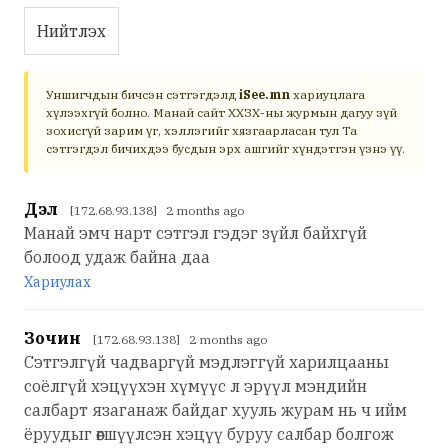
Нийтлэх
Уншигчдын бичсэн сэтгэгдэлд
iSee.mn
хариуцлага
хүлээхгүй болно. Манай сайт ХХЗХ-ны журмын дагуу зүй
зохисгүй зарим үг, хэллэгийг хязгаарласан тул Та
сэтгэгдэл бичихдээ бусдын эрх ашгийг хүндэтгэн үзнэ үү.
Дэл
[172.68.93.138] 2 months ago
Манай эмч нарт сэтгэл гэдэг зүйл байхгүй
болоод удаж байна даа
Хариулах
Зочин
[172.68.93.138] 2 months ago
Сэтгэлгүй чадваргүй мэдлэггүй харилцааны
соёлгүй хэцүүхэн хүмүүс л эрүүл мэндийн
салбарт язаганаж байдаг хууль журам нь ч ийм
ёруудыг өөгшүүлсэн хэцүү буруу салбар болгож