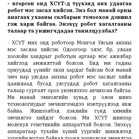
- Өнгөрсөн онд ХСҮТ-д түүхэнд анх удаагаа
робот мэс засал хийсэн. Энэ бол манай орны
анагаах ухааны салбарын томоохон дэвшил
гэж харж байгаа. Энэхүү робот хагалгааны
талаар та уншигчдадаа танилцуулбал?
- ХСҮТ өмнөх онд роботоор Монгол Улсын анхны
мэс заслаа хийсэн. Одоогоор элэг, бөөр, улаан
хоолойн хавдрыг роботын аргаар мэс ажилбар
хийгээд амжилттай болсон. Бид өмнө гадны
орнуудад үүнийг зөвхөн хардаг байсан бол манай
эмч нар улсдаа анхны робот мэс заслыг хийж
цаашлаад бусад улсуудад робот хагалгааны
талаар сургалт орох үнэмлэхээ авчихсан байгаа.
Мөн манай эмнэлгийн хувьд өөр олон шинэ
технологиудыг эмчилгээндээ нэвтрүүлээд явж
байна. Жишээлбэл, хэвлийн гүнд химийн
эмчилгээ хийдэг болсон. Мөн ХСҮТ шинээр
молекул генетикийн аппараттай болсон. Энэхүү
аппаратаар тухайн хүний уургийг шинжлээд
уургийн мутац байвал түүнд зориулсан эмчилгээ