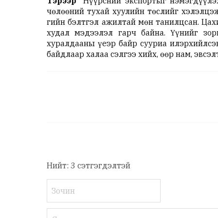
Тэрээр
"Нүүрсний экспортыг нэмэгдүүлэх
чөлөөний тухай хуулийн төслийг хэлэлцэж
гийн бэлтгэл ажилтай мөн танилцсан. Цах
худал мэдээлэл гарч байна. Үүнийг зор
хуралдааны үеэр байр сууриа илэрхийлсэн
байдлаар халаа сэлгээ хийх, өөр нам, эвсэ
Нийт: 3 сэтгэгдэлтэй