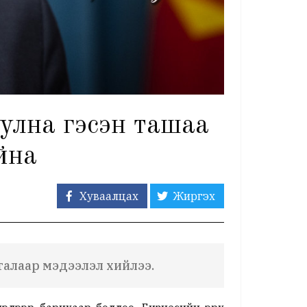
улна гэсэн ташаа
йна
Хуваалцах
Жиргэх
талаар мэдээлэл хийлээ.