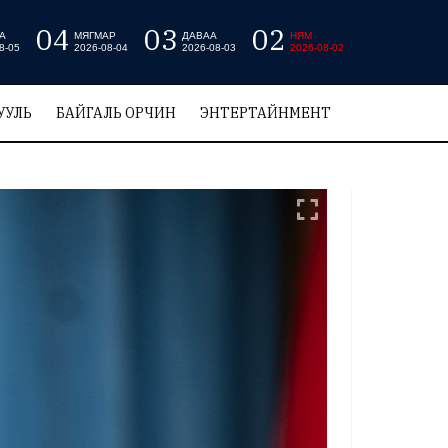
04
03
02
А
МЯГМАР
ДАВАА
НЯМ
8-05
2026-08-04
2026-08-03
2026-08-02
УУЛЬ
БАЙГАЛЬ ОРЧИН
ЭНТЕРТАЙНМЕНТ