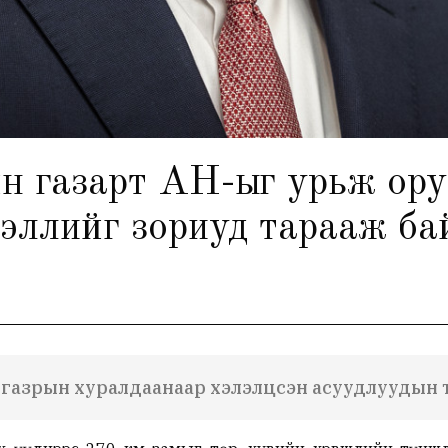
н газарт АН-ыг урьж ору
эллийг зориуд тарааж ба
 газрын хуралдаанаар хэлэлцсэн асуудлуудын 