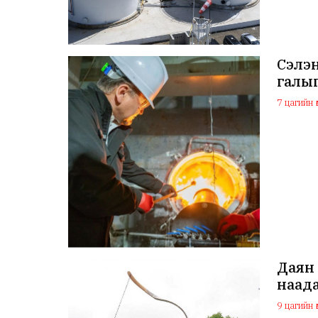
Сэлэ
галыг
7 цагийн ө
Даян 
наада
9 цагийн ө