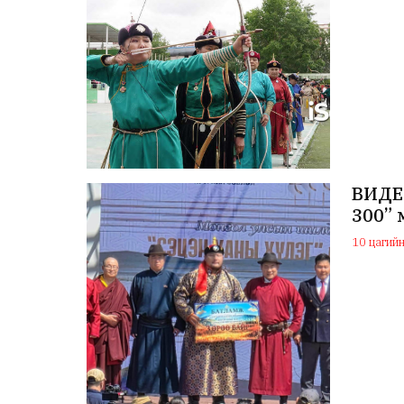
ВИДЕО
300”
10 цагийн 