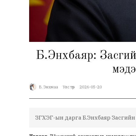
Б.Энхбаяр: Засгий
мэдэ
Б. Энхмаа
Улс төр
2026-05-20
ЗГХЭГ-ын дарга Б.Энхбаяр Засгийн