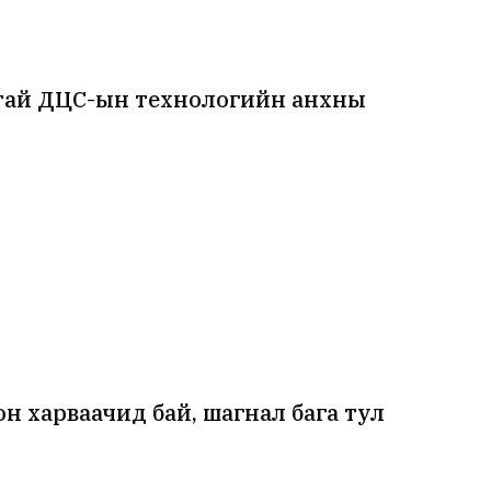
лтай ДЦС-ын технологийн анхны
н харваачид бай, шагнал бага тул