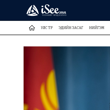
УЛС ТӨР
ЭДИЙН ЗАСАГ
НИЙГЭМ