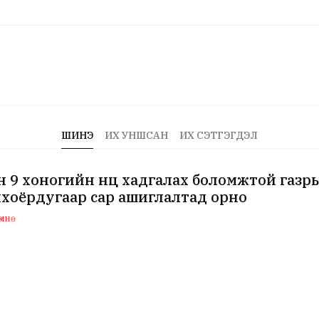
ШИНЭ
ИХ УНШСАН
ИХ СЭТГЭГДЭЛ
 9 хоногийн нөөц хадгалах боломжтой газр
хоёрдугаар сар ашиглалтад орно
мнө