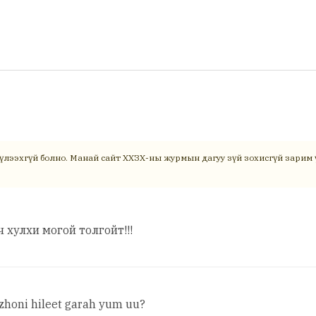
үлээхгүй болно. Манай сайт ХХЗХ-ны журмын дагуу зүй зохисгүй зарим ү
ч хулхи могой толгойт!!!
honi hileet garah yum uu?