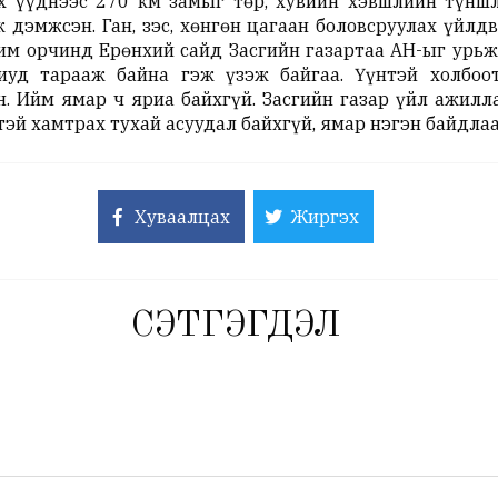
 үүднээс 270 км замыг төр, хувийн хэвшлийн түншл
 дэмжсэн. Ган, зэс, хөнгөн цагаан боловсруулах үйлд
им орчинд Ерөнхий сайд Засгийн газартаа АН-ыг урьж
иуд тарааж байна гэж үзэж байгаа. Үүнтэй холбоо
. Ийм ямар ч яриа байхгүй. Засгийн газар үйл ажилла
лтэй хамтрах тухай асуудал байхгүй, ямар нэгэн байдлаа
Хуваалцах
Жиргэх
СЭТГЭГДЭЛ