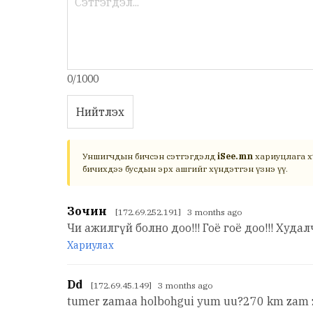
0/1000
Нийтлэх
Уншигчдын бичсэн сэтгэгдэлд
iSee.mn
хариуцлага х
бичихдээ бусдын эрх ашгийг хүндэтгэн үзнэ үү.
Зочин
[172.69.252.191] 3 months ago
Чи ажилгүй болно доо!!! Гоё гоё доо!!! Худал
Хариулах
Dd
[172.69.45.149] 3 months ago
tumer zamaa holbohgui yum uu?270 km zam z