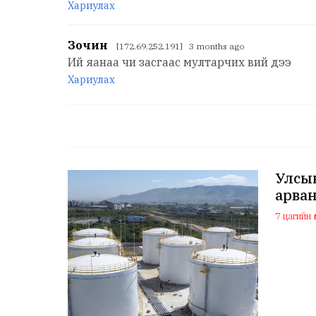
Хариулах
Зочин
[172.69.252.191] 3 months ago
Ий яанаа чи засгаас мултарчих вий дээ
Хариулах
Улсын
арван
7 цагийн ө