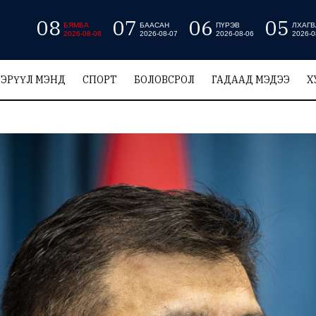
08
07
06
05
БЯМБА
БААСАН
ПҮРЭВ
ЛХАГВ
2026-08-08
2026-08-07
2026-08-06
2026-0
ЭРҮҮЛ МЭНД
СПОРТ
БОЛОВСРОЛ
ГАДААД МЭДЭЭ
Х