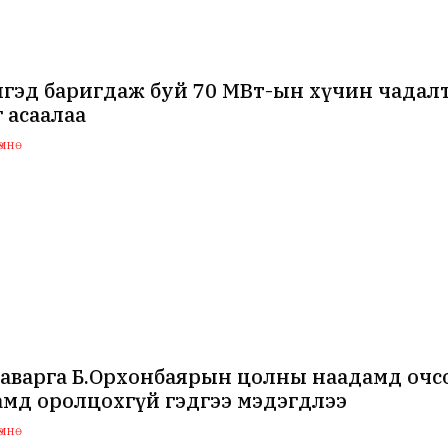
нгэд баригдаж буй 70 МВт-ын хүчин чада
 асаалаа
мнө
аварга Б.Орхонбаярын цолны наадамд очсо
мд оролцохгүй гэдгээ мэдэгдлээ
мнө