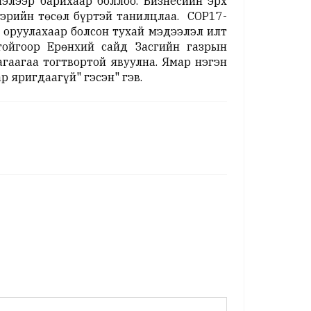
элээр барихаар боллоо. Бизнесийн эрх
вэрийн төсөл бүртэй танилцлаа. СОР17-
 оруулахаар болсон тухай мэдээлэл илт
тойгоор Ерөнхий сайд Засгийн газрын
гаагаа тогтвортой явуулна. Ямар нэгэн
р яригдаагүй" гэсэн" гэв.