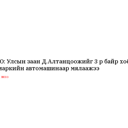
: Улсын заан Д.Алтанцоожийг 3 өрөө байр хоё
 маркийн автомашинаар мялаажээ
өмнө