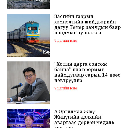
Засгийн газрын
хэмнэлтийн шийдвэрийн
дагуу Төмөр замчдын баяр
наадмыг цуцалжээ
9 цагийн өмнө
“Хотын дарга сонсож
байна” платформыг
наймдугаар сарын 14-нөөс
нэвтрүүлнэ
9 цагийн өмнө
А.Оргилмаа Жюү
Жицүгийн дэлхийн
аваргаас дөрвөн медаль
хүртлээ