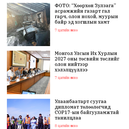
ФОТО: “Хөөрхөн Зулзага”
асрамжийн газарт гал
гарч, олон нохой, муурын
байр эд хогшлын хамт
шатжээ
7 цагийн өмнө
Монгол Улсын Их Хурлын
2027 оны төсвийн төслийг
олон нийтээр
хэлэлцүүллээ
7 цагийн өмнө
Улаанбаатарт суугаа
дипломат төлөөлөгчид
COP17-ын байгууламжтай
танилцлаа
8 цагийн өмнө