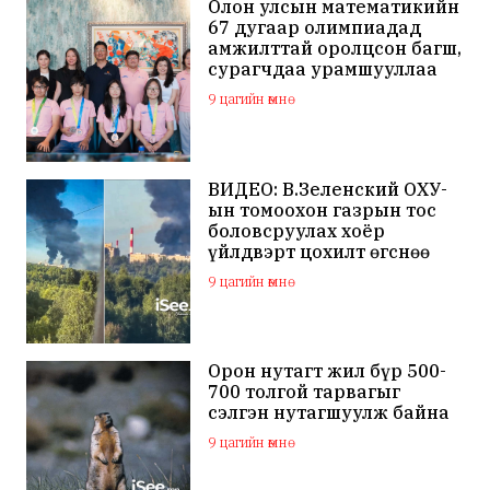
Олон улсын математикийн
67 дугаар олимпиадад
амжилттай оролцсон багш,
сурагчдаа урамшууллаа
9 цагийн өмнө
ВИДЕО: В.Зеленский ОХУ-
ын томоохон газрын тос
боловсруулах хоёр
үйлдвэрт цохилт өгснөө
мэдэгдлээ
9 цагийн өмнө
Орон нутагт жил бүр 500-
700 толгой тарвагыг
сэлгэн нутагшуулж байна
9 цагийн өмнө