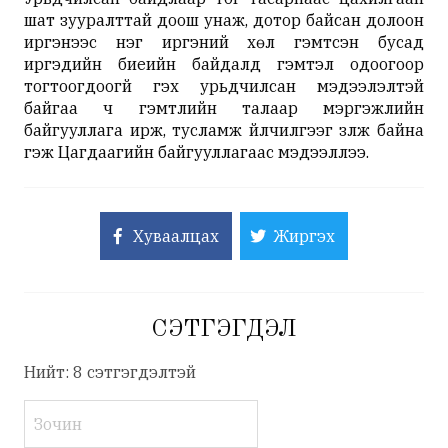
шат зууралттай доош унаж, дотор байсан долоон
иргэнээс нэг иргэний хөл гэмтсэн бусад
иргэдийн биеийн байдалд гэмтэл одоогоор
тогтоогдоогүй гэх урьдчилсан мэдээлэлтэй
байгаа ч гэмтлийн талаар мэргэжлийн
байгууллага ирж, тусламж үйлчилгээг үзүүлж байна
гэж Цагдаагийн байгууллагаас мэдээллээ.
Хуваалцах
Жиргэх
СЭТГЭГДЭЛ
Нийт: 8 сэтгэгдэлтэй