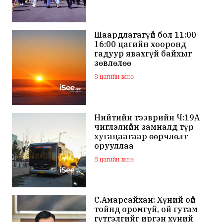
Шаардлагагүй бол 11:00-
16:00 цагийн хооронд
гадуур явахгүй байхыг
зөвлөлөө
8 цагийн өмнө
Нийтийн тээврийн Ч:19А
чиглэлийн замналд түр
хугацаагаар өөрчлөлт
орууллаа
8 цагийн өмнө
С.Амарсайхан: Хүний ой
тойнд оромгүй, ой гутам
гүтгэлгийг иргэн хүний