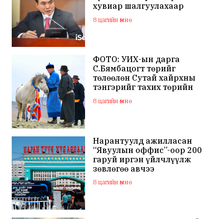
хувиар шалгуулахаар
хуулийн байгууллагад
8 цагийн өмнө
хандсан
ФОТО: УИХ-ын дарга
С.Бямбацогт төрийг
төлөөлөн Сутай хайрхны
тэнгэрийг тахих төрийн
тахилгад оролцлоо
8 цагийн өмнө
Нарантуулд ажилласан
“Явуулын оффис”-оор 200
гаруй иргэн үйлчлүүлж
зөвлөгөө авчээ
8 цагийн өмнө