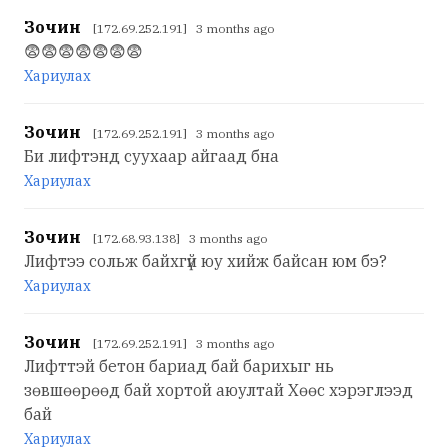
Зочин
[172.69.252.191] 3 months ago
😨😨😨😨😨😨😨
Хариулах
Зочин
[172.69.252.191] 3 months ago
Би лифтэнд суухаар айгаад бна
Хариулах
Зочин
[172.68.93.138] 3 months ago
Лифтээ сольж байхгүй юу хийж байсан юм бэ?
Хариулах
Зочин
[172.69.252.191] 3 months ago
Лифттэй бeтон бариад бай барихыг нь
зөвшөөрөөд бай хортой аюултай Хөөс хэрэглээд
бай
Хариулах