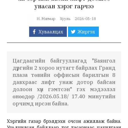
унасан хэрэг гарчээ
Н. Мягмар
Хууль
2026-05-18
Хуваалцах
Жиргэх
Цагдаагийн байгууллагад "Баянгол
дүүргийн 2 хороо нутагт байрлах Гранд
плаза төвийн оффисын барилгын 8
давхраас лифт унаж дотор байсан
долоон хүн гэмтсэн" гэх мэдээлэл
өнөөдөр /2026.05.18/ 17.40 минутийн
орчимд ирсэн байна.
Хэргийн газар бүрэлдэхүүн очсон ажиллаж байна.
Урьдчилсан байдлаар тог тасарнаас цахилгаан