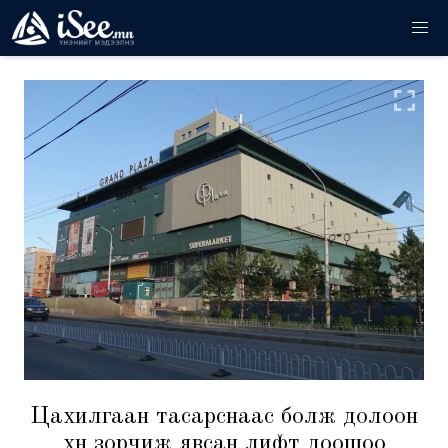
Цахилгаан тасарснаас болж долоон
хүн зорчиж явсан лифт доошоо