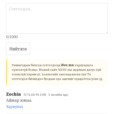
0/1000
Нийтлэх
Уншигчдын бичсэн сэтгэгдэлд
iSee.mn
хариуцлага
хүлээхгүй болно. Манай сайт ХХЗХ-ны журмын дагуу зүй
зохисгүй зарим үг, хэллэгийг хязгаарласан тул Та
сэтгэгдэл бичихдээ бусдын эрх ашгийг хүндэтгэн үзнэ үү.
Zochin
[172.68.93.138] 3 months ago
Аймар юмаа.
Хариулах