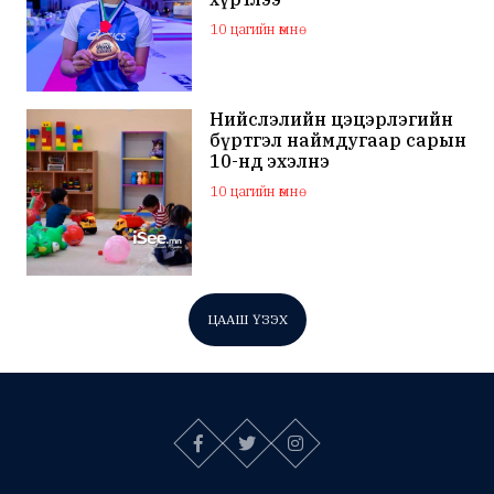
10 цагийн өмнө
Нийслэлийн цэцэрлэгийн
бүртгэл наймдугаар сарын
10-нд эхэлнэ
10 цагийн өмнө
ЦААШ ҮЗЭХ