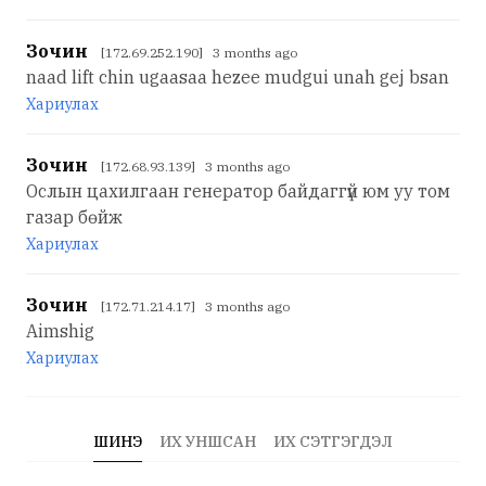
Зочин
[172.69.252.190] 3 months ago
naad lift chin ugaasaa hezee mudgui unah gej bsan
Хариулах
Зочин
[172.68.93.139] 3 months ago
Ослын цахилгаан генератор байдаггүй юм уу том
газар бөйж
Хариулах
Зочин
[172.71.214.17] 3 months ago
Aimshig
Хариулах
ШИНЭ
ИХ УНШСАН
ИХ СЭТГЭГДЭЛ