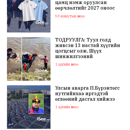
цамц нэмж оруулсан
өөрчлөлтийг 2027 оноос
мөрдөхөөр тусгажээ
58 минутын өмнө
ТОДРУУЛГА: Туул голд
живсэн 13 настай хүүгийн
цогцсыг олж, Шүүх
шинжилгээний
байгууллагад шилжүүлжээ
1 цагийн өмнө
Улсын аварга П.Бүрэнтөгс
нутгийнхаа иргэдтэй
өглөөний дасгал хийжээ
1 цагийн өмнө