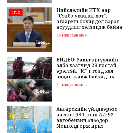
Нийслэлийн ИТХ-аар
LIVE
“Сэлбэ ухаалаг хот”,
агаарын бохирдол зэрэг
асуудлыг хэлэлцэж байна
10 минутын өмнө
ВИДЕО: Завьт эргүүлийн
алба хаагчид 28 настай,
эрэгтэй, “М”-г голд хөл
алдан живж байхад нь
олж, амь насыг нь аварчээ
11 минутын өмнө
Ангарскийн үйлдвэрээс
ачсан 1980 тонн АИ-92
автобензин өнөөдөр
Монголд орж ирнэ