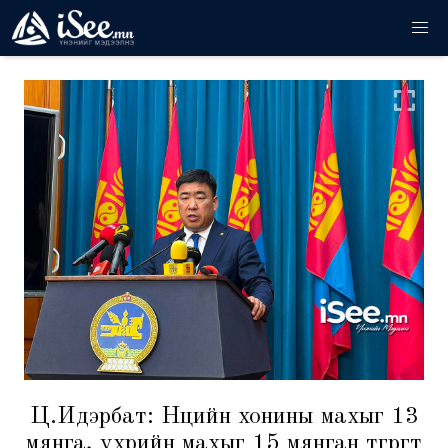
Ц.Идэрбат: Нөөцийн хонины махыг 13
мянга, үхрийн махыг 15 мянган төгрөгт