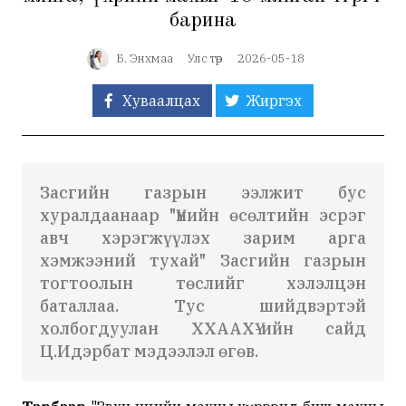
барина
Б. Энхмаа
Улс төр
2026-05-18
Хуваалцах
Жиргэх
Засгийн газрын ээлжит бус
хуралдаанаар "Үнийн өсөлтийн эсрэг
авч хэрэгжүүлэх зарим арга
хэмжээний тухай" Засгийн газрын
тогтоолын төслийг хэлэлцэн
баталлаа. Тус шийдвэртэй
холбогдуулан ХХААХҮ-ийн сайд
Ц.Идэрбат мэдээлэл өгөв.