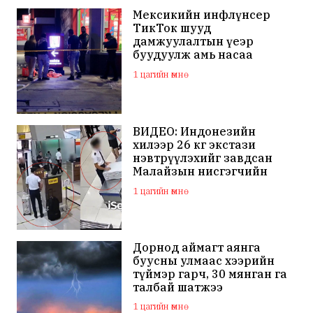
Мексикийн инфлүнсер
ТикТок шууд
дамжуулалтын үеэр
буудуулж амь насаа
алджээ
1 цагийн өмнө
ВИДЕО: Индонезийн
хилээр 26 кг экстази
нэвтрүүлэхийг завдсан
Малайзын нисгэгчийн
биеэс кокаин,
1 цагийн өмнө
метамфетамин илэрчээ
Дорнод аймагт аянга
буусны улмаас хээрийн
түймэр гарч, 30 мянган га
талбай шатжээ
1 цагийн өмнө