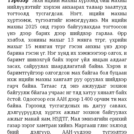
Тэрбээр
"Зөвхөн нөөцийн махны хүрээнд биш махны
нийлүүлэтийг хэрхэн анхаарах талаар заалтууд
тогтоолд тусгагдсан. Нэгт, нөөцийн махны
хүртээмж, түгээлтийг нэмэгдүүлнэ. Мөн нөөцийн
махны 2025 онд гэрээ байгуулахдаа тогтоосон
үнэ дээр барих дээр шийдвэр гарлаа. Өөрөөр
хэлбэл, хонины махыг 13 мянга төгрөг, үхрийн
махыг 15 мянган төгрөг гэсэн анхны үнэ дээр
барина гэсэн үг. Нэг хүнд их хэмжээгээр олгох, и
баримт шивэхгүй байх зэрэг үйл явцын алдааг
засах, сайруулах шаардлагатай байна. Хэрэв и
баримтгүйгээр олгогдсон мах байгаа бол буцаан
нөхөж нөөцийн махны хангалт руу оруулах шийдвэр
гарч байна. Татаас өгөөд энэ ажлуудыг зохион
байгуулж бйагаа учраас нөгөө төлд хатуу хяналт байх
ёстой. Одоогоор есөн ААН дээр 1400 орчим тн мах
байна. Гэрээнд тусгагдсных нь дагуу савлах,
дэлгүүрүүдэд хүргэх ажлыг зохион байгуулах
ажлыг манай яам, НЗДТГ, Мал эмнэлгийн ерөнхий
газар зэрэг хамтран хийнэ. Маргааш өглөөнөөс эхлээд
бөөний дэлгүүр, ААН-үүдээр түгээлтээ