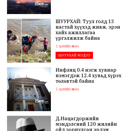
ШУУРХАЙ: Туул голд 13
настай хүүхэд живж, эрэн
хайх ажиллагаа
үргэлжилж байна
1 цагийн өмнө
ШУУРХАЙ МЭДЭЭ
Инфляц 0.4 нэгж хувиар
нэмэгдэж 12.4 хувьд хүрэх
төлөвтэй байна
1 цагийн өмнө
Д.Нацагдоржийн
мэндэлсний 120 жилийн
ойд зориулсан эрдэм