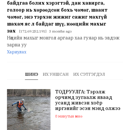
байдгаа болих хэрэгтэй, дан хавирга,
голоор нь хөрөөдсөн бохь чөмөг, шаант
чөмөг, энэ тэрхэн жижиг сажиг махгүй
шахам яс л байдаг шүү, нөөцийн махыг
зах
[172.69.252.191] 3 months ago
Нөөцийн махыг монгол аргаар хаа гуяар нь эвдэж
зарна уу
Хариулах
ШИНЭ
ИХ УНШСАН
ИХ СЭТГЭГДЭЛ
ТОДРУУЛГА: Тэрэлж
орчимд зугаалж яваад
усанд живсэн хоёр
иргэнийг эсэн мэнд олжээ
8 минутын өмнө