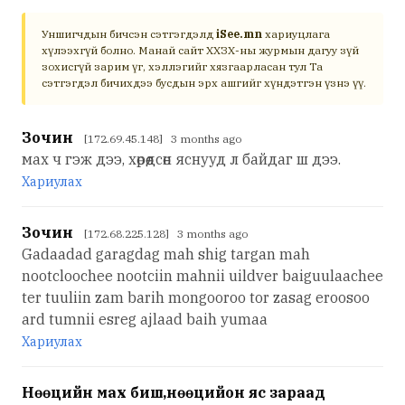
Уншигчдын бичсэн сэтгэгдэлд
iSee.mn
хариуцлага
хүлээхгүй болно. Манай сайт ХХЗХ-ны журмын дагуу зүй
зохисгүй зарим үг, хэллэгийг хязгаарласан тул Та
сэтгэгдэл бичихдээ бусдын эрх ашгийг хүндэтгэн үзнэ үү.
Зочин
[172.69.45.148] 3 months ago
мах ч гэж дээ, хөрөөдсөн яснууд л байдаг ш дээ.
Хариулах
Зочин
[172.68.225.128] 3 months ago
Gadaadad garagdag mah shig targan mah
nootcloochee nootciin mahnii uildver baiguulaachee
ter tuuliin zam barih mongooroo tor zasag eroosoo
ard tumnii esreg ajlaad baih yumaa
Хариулах
Нөөцийн мах биш,нөөцийон яс зараад