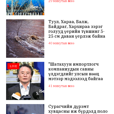
29 минутын өмнө
Туул, Хараа, Балж,
Байдраг, Хархираа зэрэг
голууд үерийн түвшинг 5-
25 см даван үерлэж байна
40 минутын өмнө
"Шатахуун импортлогч
LIVE
компаниудын савны
үлдэгдлийг улсын нөөц
мэтээр мэдээлээд байгаа
нь буруу"
41 минутын өмнө
Сурагчийн дүрэмт
хувцасны иж бүрдэлд поло