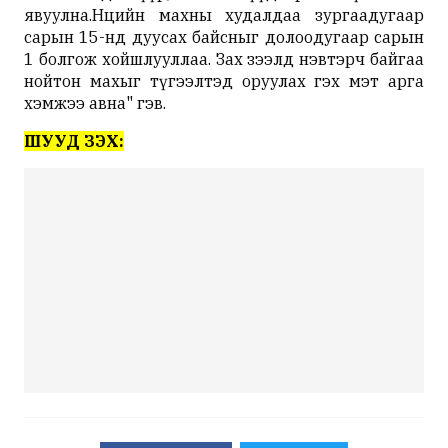
явуулна.Нөөцийн махны худалдаа зургаадугаар
сарын 15-нд дуусах байсныг долоодугаар сарын
1 болгож хойшлууллаа. Зах зээлд нэвтэрч байгаа
нойтон махыг түгээлтэд оруулах гэх мэт арга
хэмжээ авна" гэв.
ШУУД ҮЗЭХ: