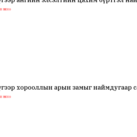
 өмнө
гээр хорооллын арын замыг наймдугаар са
 өмнө