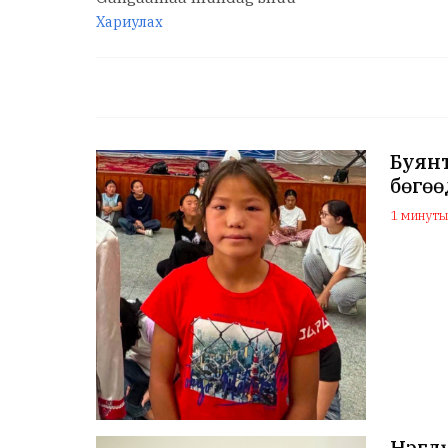
Хариулах
Буянт
бөгөө
1 минутын
Нэгдү