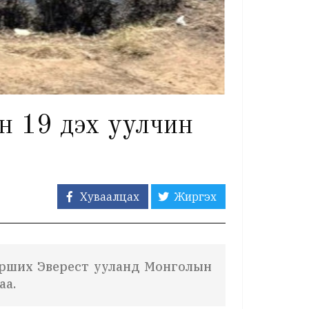
ын 19 дэх уулчин
Хуваалцах
Жиргэх
т орших Эверест ууланд Монголын
аа.