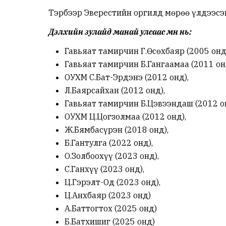
Тэрбээр Эверестийн оргилд мөрөө үлдээсэ
Дэлхийн зулайд манай улсаас өмнө нь:
Гавьяат тамирчин Г.Өсөхбаяр (2005 онд
Гавьяат тамирчин Б.Гангаамаа (2011 он
ОУХМ С.Бат-Эрдэнэ (2012 онд),
Л.Баярсайхан (2012 онд),
Гавьяат тамирчин Б.Цэвээндаш (2012 о
ОУХМ Ц.Цогзолмаа (2012 онд),
Ж.Бямбасүрэн (2018 онд),
Б.Гантулга (2022 онд),
О.Золбоохүү (2023 онд),
С.Ганхүү (2023 онд),
Ц.Гэрэлт-Од (2023 онд),
Ц.Анхбаяр (2023 онд)
А.Баттогтох (2025 онд)
Б.Батхишиг (2025 онд)