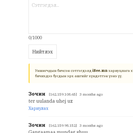
0/1000
Нийтлэх
Уншигчдын бичсэн сэтгэгдэлд
iSee.mn
хариуцлага х
бичихдээ бусдын эрх ашгийг хүндэтгэн үзнэ үү.
Зочин
[162.159.108.65] 3 months ago
ter uulanda uhej uz
Хариулах
Зочин
[162.159.98.152] 3 months ago
Gangaamaa mundag shuu