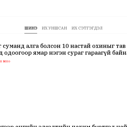
ШИНЭ
ИХ УНШСАН
ИХ СЭТГЭГДЭЛ
 суманд алга болсон 10 настай охиныг тав
д одоогоор ямар нэгэн сураг гараагүй байн
 өмнө
гээр ангийн элсэлтийн цахим бүртгэл най