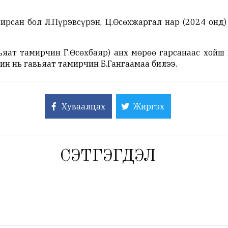
ирсан бол Л.Пүрэвсүрэн, Ц.Өсөхжаргал нар (2024 онд
яат тамирчин Г.Өсөхбаяр) анх мөрөө гарсанаас хойш
ин нь гавьяат тамирчин Б.Гангаамаа билээ.
Хуваалцах
Жиргэх
СЭТГЭГДЭЛ