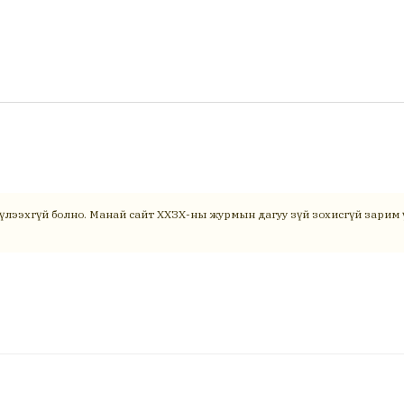
үлээхгүй болно. Манай сайт ХХЗХ-ны журмын дагуу зүй зохисгүй зарим ү