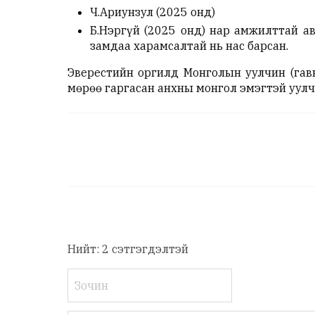
Ч.Ариунзул (2025 онд)
Б.Нэргүй (2025 онд) нар амжилттай ав
замдаа харамсалтай нь нас барсан.
Эверестийн оргилд Монголын уулчин (гавь
мөрөө гаргасан анхны монгол эмэгтэй уулч
Нийт: 2 сэтгэгдэлтэй