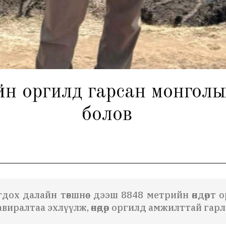
ийн оргилд гарсан монгол
болов
гдох далайн төвшнөөс дээш 8848 метрийн өндөр
т авиралтаа эхлүүлж, өнөөдөр оргилд амжилттай гарл