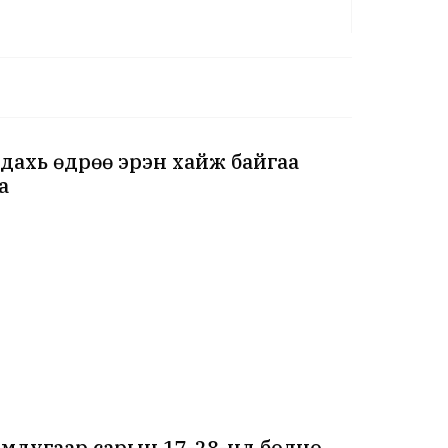
 дахь өдрөө эрэн хайж байгаа
а
мдугаар сарын 17-28-нд болно