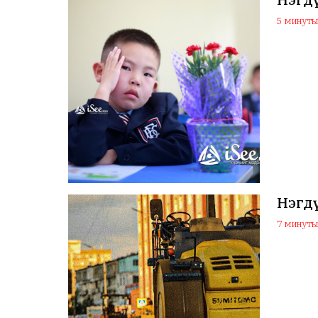
5 минутын
Нэгдү
7 минутын