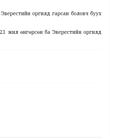
) Эверестийн оргилд гарсан боловч буух
 21 жил өнгөрсөн ба Эверестийн оргилд