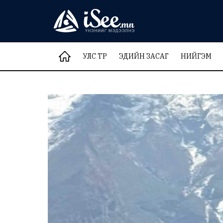
УЛС ТӨР
ЭДИЙН ЗАСАГ
НИЙГЭМ