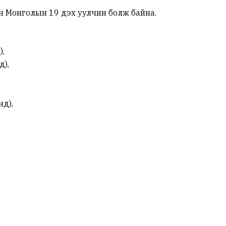
н Монголын 19 дэх уулчин болж байна.
),
д),
нд),