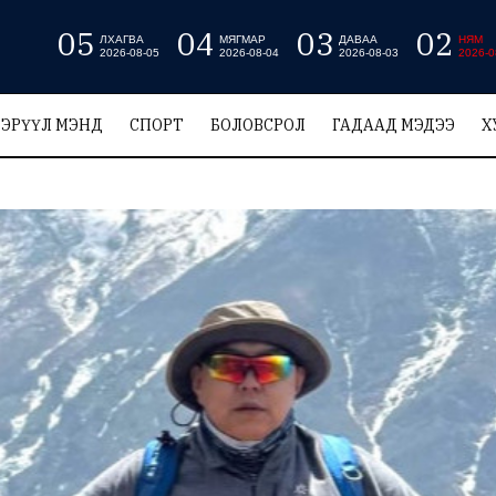
05
04
03
02
ЛХАГВА
МЯГМАР
ДАВАА
НЯМ
2026-08-05
2026-08-04
2026-08-03
2026-0
ЭРҮҮЛ МЭНД
СПОРТ
БОЛОВСРОЛ
ГАДААД МЭДЭЭ
Х