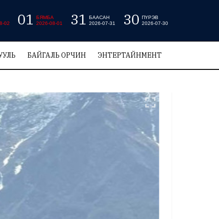
01
31
30
БЯМБА
БААСАН
ПҮРЭВ
8-02
2026-08-01
2026-07-31
2026-07-30
УУЛЬ
БАЙГАЛЬ ОРЧИН
ЭНТЕРТАЙНМЕНТ