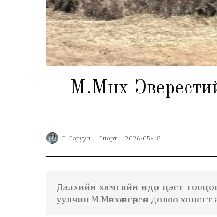
М.Мөнхөө Эверест
Г. Саруул
Спорт
2026-05-18
Дэлхийн хамгийн өндөр цэгт тооцо
уулчин М.Мөнхөө өнгөрсөн долоо хоног