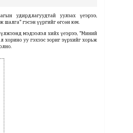
агын удирдлагуудтай уулзах үеэрээ,
ж шалга" гэсэн үүргийг өгсөн юм.
сүлжээнд мэдээлэл хийх үеэрээ, "Миний
л хорино уу гэхээс зориг зүрхийг хорьж
олно.