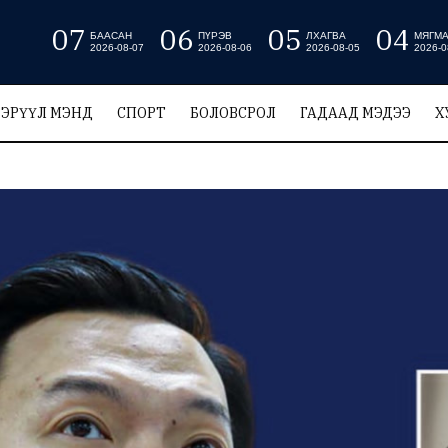
07
06
05
04
БААСАН
ПҮРЭВ
ЛХАГВА
МЯГМ
2026-08-07
2026-08-06
2026-08-05
2026-0
ЭРҮҮЛ МЭНД
СПОРТ
БОЛОВСРОЛ
ГАДААД МЭДЭЭ
Х