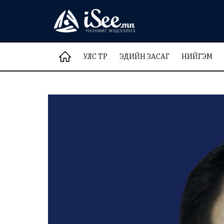
УЛС ТӨР
ЭДИЙН ЗАСАГ
НИЙГЭМ