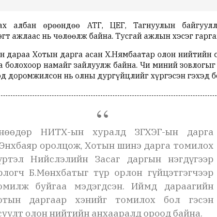
х албан өрөөндөө АТГ, ЦЕГ, Тагнуулын байгуулл
гт ажлаас нь чөлөөлж байна. Тусгай ажлын хэсэг гарга
 дараа Хотын дарга асан Х.Нямбаатар олон нийтийн 
а болохоор намайг зайлуулж байна. Чи миний зовлогыг 
эд доромжилсон нь олны дургүйцлийг хүргэсэн гэхэд б
нөөдөр НИТХ-ын хуралд ЗГХЭГ-ын дарга
.Энхбаяр оролцож, Хотын шинэ дарга томилох
үртэл Нийслэлийн Засаг даргын нэгдүгээр
рлогч Б.Мөнхбатыг түр орлон гүйцэтгэгчээр
омилж буйгаа мэдэгдсэн. Иймд дараагийн
отын даргаар хэнийг томилох бол гэсэн
суулт олон нийтийн анхааралд ороод байна.