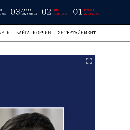
03
02
01
АР
ДАВАА
НЯМ
БЯМБА
8-04
2026-08-03
2026-08-02
2026-08-01
УУЛЬ
БАЙГАЛЬ ОРЧИН
ЭНТЕРТАЙНМЕНТ