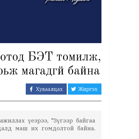
отод БЭТ томилж,
рьж магадгүй байна
Хуваалцах
Жиргэх
 ажиллах үеэрээ, "Зүгээр байгаа
далд маш их гомдолтой байна.