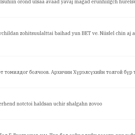
suhiin orond ulsaa avaad yavaj magad erunhiilgch hurelsuh
childan zohitsuulalttai baihad yun BET ve. Niislel chin aj
эт томилдог болчоов. Архичин Хүрэлсүхийн толгой бүр 
erhend notctoi haldsan uchir shalgahn zovoo