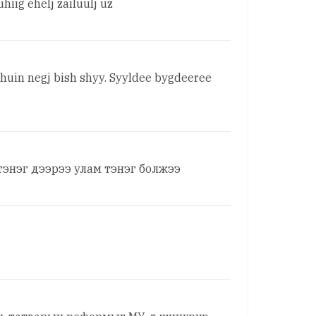
iig ehelj zailuulj uz
 ahuin negj bish shyy. Syyldee bygdeeree
тэнэг дээрээ улам тэнэг болжээ