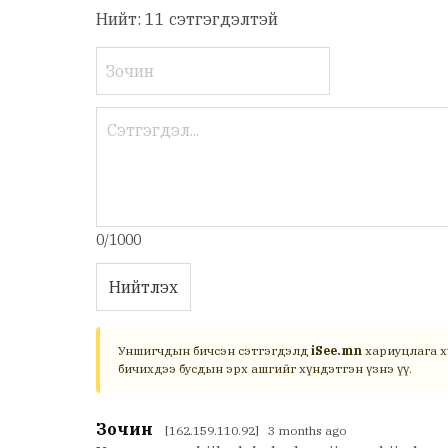
Нийт: 11 сэтгэгдэлтэй
0/1000
Нийтлэх
Уншигчдын бичсэн сэтгэгдэлд
iSee.mn
хариуцлага х
бичихдээ бусдын эрх ашгийг хүндэтгэн үзнэ үү.
Зочин
[162.159.110.92] 3 months ago