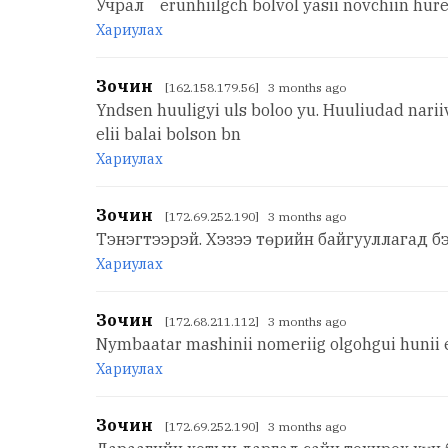
Учрал erunhiilgch bolvol yasii novchiin hurel
Хариулах
Зочин
[162.158.179.56] 3 months ago
Yndsen huuligyi uls boloo yu. Huuliudad nariiv
elii balai bolson bn
Хариулах
Зочин
[172.69.252.190] 3 months ago
Тэнэгтээрэй. Хэзээ төрийн байгууллагад б
Хариулах
Зочин
[172.68.211.112] 3 months ago
Nymbaatar mashinii nomeriig olgohgui hunii 
Хариулах
Зочин
[172.69.252.190] 3 months ago