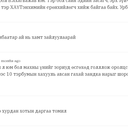
бол Б.Лхагважав юм. Тэр бол сайн эдийн засагч, эрх з
о тэр ХАҮТэнхимийн ерөнхийлөгч хийж байгаа байх. Ур
мбаатар ай нь хамт зайлуулаарай
3 months ago
 л юм бол махны үнийг зориуд өсгөхөд голллож оролцс
сээс 10 тэрбумын хахууль авсан гахай зандка нарыг шо
р хурдан хотын даргаа томил