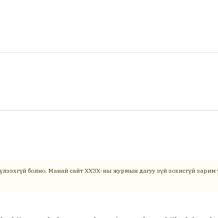
үлээхгүй болно. Манай сайт ХХЗХ-ны журмын дагуу зүй зохисгүй зарим ү