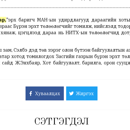
ар,
"эрх баригч МАН-ын удирдлагууд дараагийн хоты
газраас Бүрэн эрхт төлөөлөгчийг томилж, нийслэлд тод
г хянаж, цэгцлээд дараа нь НИТХ-ын төлөөлөгчид дот
 зам, Сэлбэ дэд төв зэрэг олон бүтээн байгуулалтын 
атар хотод томилогдох Засгийн газрын бүрэн эрхт төл
 сайд Ж.Энхбаяр, Хот байгуулалт, барилга, орон сууц
Хуваалцах
Жиргэх
СЭТГЭГДЭЛ