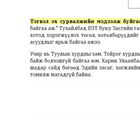
Тэгвэл эх сурвалжийн мэдээлж буйга
байгаа аж." Тухайлбал, БЭТ буюу Засгийн 
хотод хэрэгжүүлэх төсөл, хөтөлбөрүүдий
асуудлыг ярьж байгаа ажээ.
Учир нь Туулын хурдны зам, Тойрог хурдны
байж болзошгүй байгаа юм. Харин Улаанба
шадар сайд бөгөөд Эдийн засаг, хөгжлийн
томилж магадгүй байна.