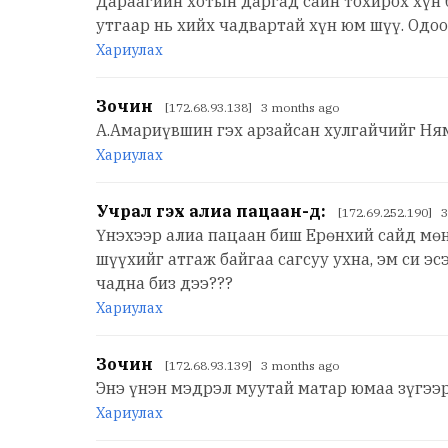
Дараагийн хотын даргад сайн тохирох хүн 
утгаар нь хийх чадвартай хүн юм шүү. Одо
Хариулах
Зочин
[172.68.93.138] 3 months ago
А.Амариүвшин гэх арзайсан хулгайчийг Ня
Хариулах
Учрал гэх алиа пацаан-д:
[172.69.252.190] 
Үнэхээр алиа пацаан биш Ерөнхий сайд мөн
шүүхийг атгаж байгаа сагсуу ухна, эм си э
чадна биз дээ???
Хариулах
Зочин
[172.68.93.139] 3 months ago
Энэ үнэн мэдрэл муутай матар юмаа зүгээ
Хариулах