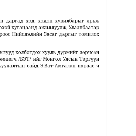
н даргад хэд, хэдэн хувилбарыг ярьж
орхой хугацаанд ажиллуулж, Улаанбаатар
роос Нийслэлийн Засаг даргыг томилох
ажлууд холбогдох хууль дүрмийг зөрчсөн
өөлөгч /БЭТ/-ийг Монгол Улсын Тэргүүн
жуулалтын сайд Э.Бат-Амгалан нараас ч