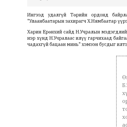
Ингээд удалгүй Төрийн ордонд байрла
"Улаанбаатарын захирагч Х.Нямбаатар үүрэ
Харин Ерөнхий сайд Н.Учралын мэдэгдлийн
нэр хүнд Н.Учралаас илүү гарчихаад байга
чадахгүй бацаан минь" хэмээн бусдыг илт
Ө
Б
х
о
т
х
а