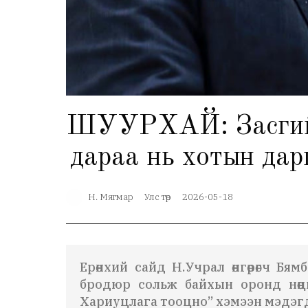
ШУУРХАЙ: Засгийн
дараа нь хотын дар
Н. Мягмар
Улс төр
2026-05-18
Ерөнхий сайд Н.Учрал өнгөрөгч Бя
бродюр сольж байхын оронд нөөц
Хариуцлага тооцно” хэмээн мэдэгд