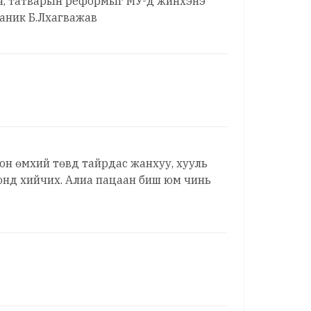
үйч, татварын реформыг МУ-д жинхэнэ
баник Б.Лхагважав
он өмхий төвд тайрдас жанхуу, хууль
ронд хийчих. Алиа пацаан биш юм чинь