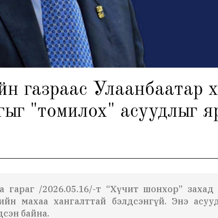
 газраас Улаанбаатар х
гыг "томилох" асуудлыг я
мба гараг /2026.05.16/-т “Хүчит шонхор” захад
ийн махаа хангалттай бэлдсэнгүй. Энэ асуу
сэн байна.