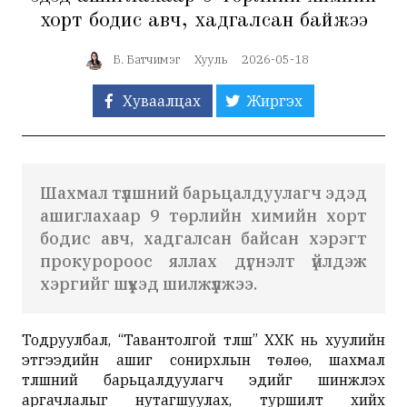
хорт бодис авч, хадгалсан байжээ
Б. Батчимэг
Хууль
2026-05-18
Хуваалцах
Жиргэх
Шахмал түлшний барьцалдуулагч эдэд
ашиглахаар 9 төрлийн химийн хорт
бодис авч, хадгалсан байсан хэрэгт
прокуророос яллах дүгнэлт үйлдэж
хэргийг шүүхэд шилжүүлжээ.
Тодруулбал, “Тавантолгой түлш” ХХК нь хуулийн
этгээдийн ашиг сонирхлын төлөө, шахмал
түлшний барьцалдуулагч эдийг шинжлэх
аргачлалыг нутагшуулах, туршилт хийх