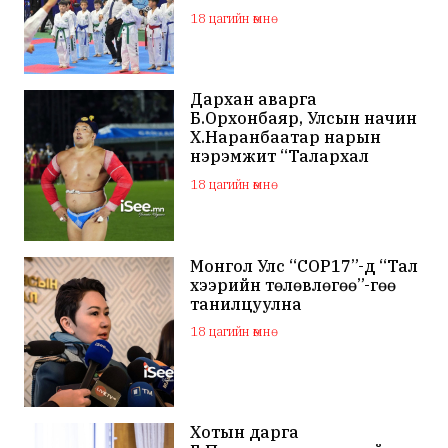
орны тамирчид өрсөлдөж
18 цагийн өмнө
байна
Дархан аварга
Б.Орхонбаяр, Улсын начин
Х.Наранбаатар нарын
нэрэмжит “Талархал
хүндэтгэл” хүчит бөхийн
18 цагийн өмнө
барилдаан болно
Монгол Улс “COP17”-д “Тал
хээрийн төлөвлөгөө”-гөө
танилцуулна
18 цагийн өмнө
Хотын дарга