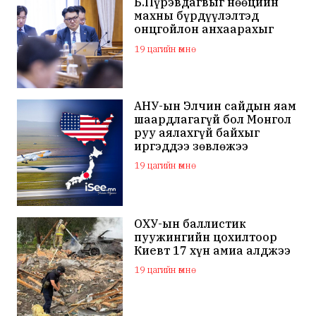
Б.Пүрэвдагвыг нөөцийн
махны бүрдүүлэлтэд
онцгойлон анхаарахыг
үүрэг болголоо
19 цагийн өмнө
АНУ-ын Элчин сайдын яам
шаардлагагүй бол Монгол
руу аялахгүй байхыг
иргэддээ зөвлөжээ
19 цагийн өмнө
ОХУ-ын баллистик
пуужингийн цохилтоор
Киевт 17 хүн амиа алджээ
19 цагийн өмнө