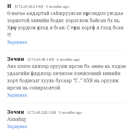
И
[172.69.252.190] 3 months ago
Ө нөгөө алдартай сайжруулсан нүүрсэндээ улсдаа
хориотой химийн бодис хэрэглэж байсан бх нь.
Хүмүүс хордож үхээд л бсан. С.түлш хоргүй л гээд бсан
!!!
Хариулах
Зочин
[172.69.45.149] 3 months ago
Анх хэзээ хилээр оруулж ирсэн бэ, өмнө нь хэдэн
удаагийн үйлдлээр хичнээн хэмжээний химийн
хорт бодисыг хууль бусаар "Г..." ХХК нь оруулж
ирсэн нь сонирхолтой
Хариулах
Зочин
[172.68.225.128] 3 months ago
Aimshig
Хариулах