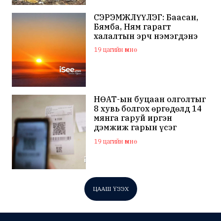
СЭРЭМЖЛҮҮЛЭГ: Баасан,
Бямба, Ням гарагт
халалтын эрч нэмэгдэнэ
19 цагийн өмнө
НӨАТ-ын буцаан олголтыг
8 хувь болгох өргөдөлд 14
мянга гаруй иргэн
дэмжиж гарын үсэг
зуржээ
19 цагийн өмнө
ЦААШ ҮЗЭХ