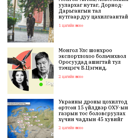
уулархаг нутаг, Дорнод-
Дарьгангын тал
нутгаар дуу цахилгаантай
аадар бороо орно
1 цагийн өмнө
Монгол Улс шонхроо
экспортлохоо больчихвол
Оросуудад ашигтай тул
тэмцэгч Б.Цэгмид,
Н.Эрдэнэ зэрэг хүмүүсийг
2 цагийн өмнө
санхүүжүүлдэг байж
магадгүй
Украины дроны цохилтод
өртсөн 15 үйлдвэр ОХУ-ын
газрын тос боловсруулах
хүчин чадлын 45 хувийг
бүрдүүлдэг байжээ
2 цагийн өмнө