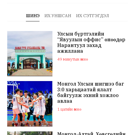
ШИНЭ
ИХ УНШСАН
ИХ СЭТГЭГДЭЛ
Улсын бүртгэлийн
“Явуулын оффис” өнөөдөр
Нарантуул захад
ажиллана
49 минутын өмнө
Монгол Улсын шигшээ баг
3:0 харьцаатай ялалт
байгуулж эхний хожлоо
авлаа
1 цагийн өмнө
Монгол-Алтай, Хөвсгөлийн