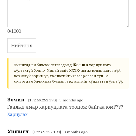
0/1000
Нийтлэх
Уншигчдын бичсэн сэтгэгдэлд
iSee.mn
хариуцлага
хүлээхгүй болно. Манай сайт ХХЗХ-ны журмын дагуу зүй
зохисгүй зарим үг, хэллэгийг хязгаарласан тул Та
сэтгэгдэл бичихдээ бусдын эрх ашгийг хүндэтгэн үзнэ үү.
Зочин
[172.69.252.190] 3 months ago
Гаальд ямар хариуцлага тооцож байгаа юм????
Хариулах
Уншигч
[172.69.252.190] 3 months ago