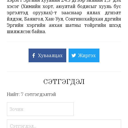
хэрэгт Эрүүгийн хуулийн 24.3 дүгээр зүйлийн 1,3 дэх
хэсэг (Химийн хорт, аюултай бодисыг хууль бус
эргэлтэд оруулах)-т зааснаар яллах дүгнэлт
үйлдэж, Баянгол, Хан-Уул, Сонгинохайрхан дүүргийн
Эрүүгийн хэргийн анхан шатны тойргийн шүүхэд
шилжүүлсэн байна.
Хуваалцах
Жиргэх
СЭТГЭГДЭЛ
Нийт: 7 сэтгэгдэлтэй