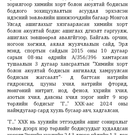
зорилгоор химийн хорт болон аюултай бодисын
бодлого зохицуулалтын асуудал эрхэлсэн
үндэсний зөвлөлийн шинжээчдийн багаар Монгол
Улсад ашиглахыг хязгаарласан химийн хорт
болон аюултай бодис ашиглах дүгнэлт гаргуулж,
ашиглах зөвшөөрөл авалгүйгээр, Байгаль орчин,
ногоон хөгжил, аялал жуулчлалын сайд, Эрүүл
мэнд, спортын сайдын 2015 оны 10 дугаар
сарын 08-ны өдрийн А/356/396 хамтарсан
тушаалын 3 дугаар хавсралтын "Химийн хорт
болон аюултай бодисын ангилалд хамруулсан
бодисын жагсаалт"- д багтсан натрийн
гидроксид, цууны хүчил, натрийн фторид,
мөнгөний нитрит, иод, фенол, хүхрийн хүчил,
азотын хүчил, давсны хүчил зэрэг нийт 9 нэр
төрлийн бодисыг “Г...” ХХК-аас 2024 оны
наймдугаар сард хууль бусаар авч, хадгалсан,
“Г...” ХХК нь хуулийн этгээдийн ашиг сонирхлыг
төлөө дээрх нэр төрлийг бодисуудыг худалдсан