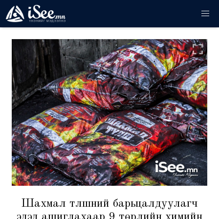
Шахмал түлшний барьцалдуулагч
эдэд ашиглахаар 9 төрлийн химийн