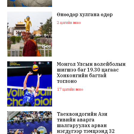
Өнөөдөр хулгана өдөр
2 цагийн өмнө
Монгол Улсын волейболын
шигшээ баг 19.30 цагаас
Хонконгийн багтай
тоглоно
17 цагийн өмнө
Таеквондогийн Ази
тивийн аварга
шалгаруулах арван
нэгдүгээр тэмцээнд 32