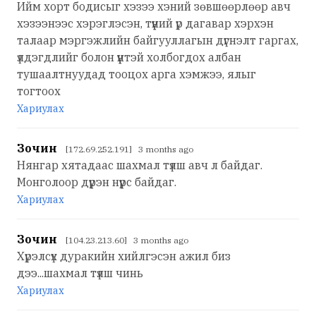
Ийм хорт бодисыг хэзээ хэний зөвшөөрлөөр авч
хэзээнээс хэрэглэсэн, түүний үр дагавар хэрхэн
талаар мэргэжлийн байгууллагын дүгнэлт гаргах,
үлдэгдлийг болон үүнтэй холбогдох албан
тушаалтнуудад тооцох арга хэмжээ, ялыг
тогтоох
Хариулах
Зочин
[172.69.252.191] 3 months ago
Нянгар хятадаас шахмал түлш авч л байдаг.
Монголоор дүүрэн нүүрс байдаг.
Хариулах
Зочин
[104.23.213.60] 3 months ago
Хүрэлсүх дуракийн хийлгэсэн ажил биз
дээ...шахмал түлш чинь
Хариулах